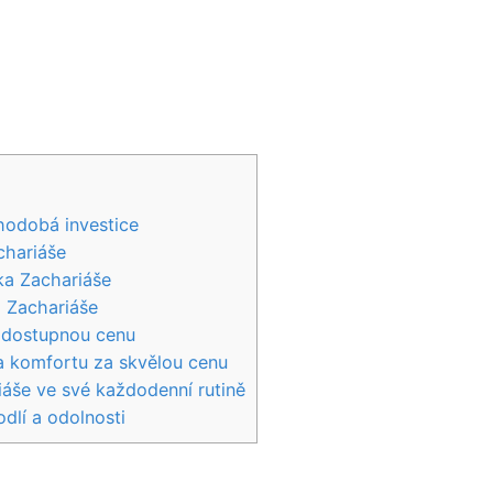
uhodobá investice
chariáše
ka Zachariáše
a Zachariáše
za dostupnou cenu
‌ komfortu za skvělou ⁤cenu
iáše ‍ve své každodenní ⁢rutině
dlí a odolnosti