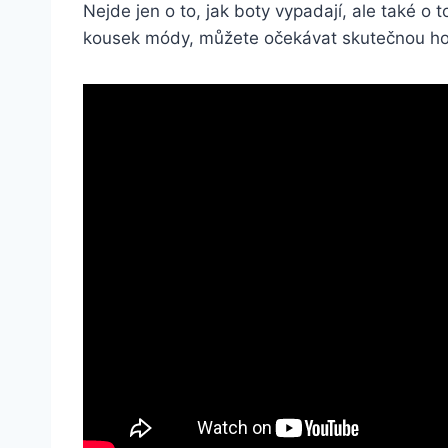
Nejde ​jen​ o to, jak boty vypadají,⁢ ale také o 
kousek⁤ módy, můžete očekávat skutečnou ho