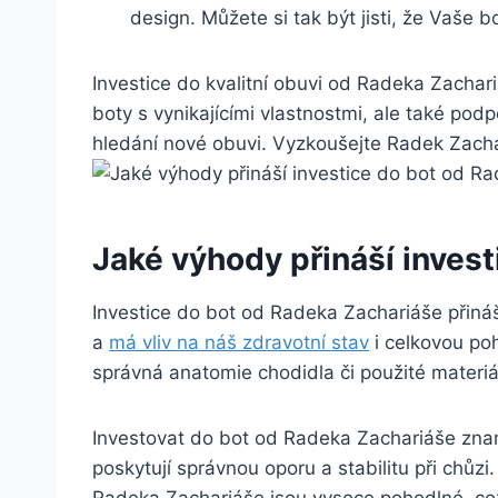
design. Můžete si ⁤tak být jisti, že Vaše b
Investice ‍do kvalitní obuvi od Radeka ‍Zachar
boty⁤ s vynikajícími vlastnostmi, ale také podp
hledání nové obuvi. Vyzkoušejte Radek Zachariáš
Jaké výhody přináší invest
Investice do bot od ​Radeka Zachariáše přináší
a
má⁢ vliv na náš zdravotní stav
i celkovou​ po
správná anatomie chodidla či použité materiá
Investovat do bot od ⁢Radeka⁣ Zachariáše⁤ zna
poskytují​ správnou oporu a ​stabilitu při chůzi
Radeka ⁢Zachariáše jsou vysoce pohodlné, což‌