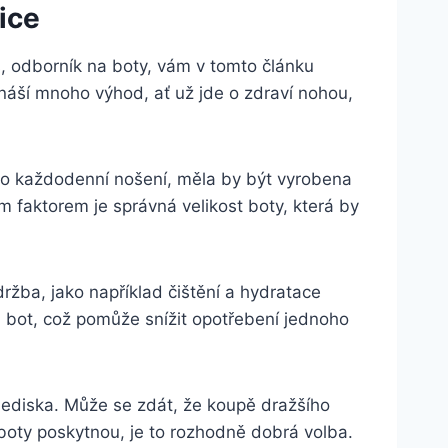
ice
⁤odborník na boty, ⁣vám ‍v ⁢tomto článku
náší mnoho výhod,‍ ať ​už jde o zdraví nohou,
pro každodenní nošení, měla by být vyrobena
m faktorem je správná ​velikost boty, která ⁣by
držba, jako například čištění a hydratace‌
ů bot, ‌což pomůže snížit opotřebení jednoho
lediska. Může ⁢se zdát, že koupě dražšího⁤
é boty poskytnou, ⁢je to rozhodně​ dobrá volba.