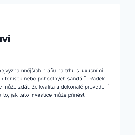
uvi
z ‌nejvýznamnějších hráčů na‌ trhu s luxusními
ch tenisek nebo pohodlných sandálů,​ Radek
se může zdát, že⁤ kvalita‌ a dokonalé provedení
to, jak⁣ tato investice může⁤ přinést