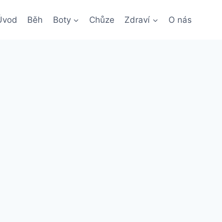
Úvod
Běh
Boty
Chůze
Zdraví
O nás