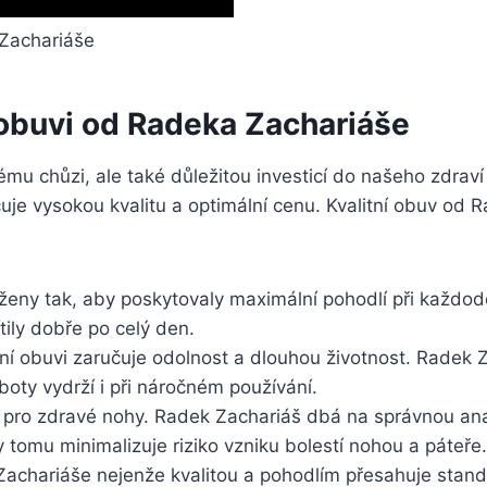
 obuvi od ​Radeka Zachariáše
ému⁣ chůzi, ale také důležitou investicí do našeho zdra
uje vysokou kvalitu a ‍optimální cenu.‌ Kvalitní⁢ obuv od 
vrženy tak, ‍aby poskytovaly maximální pohodlí⁤ při každo
tily​ dobře po celý den.
itní obuvi‌ zaručuje odolnost a dlouhou životnost.⁣ Radek ‌
boty ‍vydrží i při náročném používání.
ro zdravé‌ nohy. Radek ⁤Zachariáš dbá⁢ na ‍správnou anat
tomu minimalizuje riziko ‍vzniku ⁤bolestí ⁢nohou a páteře.
 Zachariáše​ nejenže kvalitou a pohodlím⁣ přesahuje stand