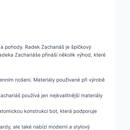
ví a pohody. Radek Zachariáš je špičkový
Radeka ​Zachariáše přináší několik⁣ výhod, které
denním⁤ nošení. Materiály používané při výrobě
Zachariáš používá jen nejkvalitnější materiály
omickou⁣ konstrukci​ bot, která podporuje ​
ardy, ale také nabízí moderní a stylový