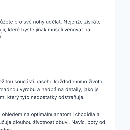
můžete pro své nohy udělat. ⁢Nejenže získáte‍
ii, které byste ​jinak museli věnovat na⁢
!
⁤důležitou součástí našeho každodenního života
adnou výrobu a ‍nedbá⁣ na detaily,⁢ jako je
m, který tyto nedostatky odstraňuje.
s ohledem na optimální anatomii ‍chodidla a⁢
aručuje dlouhou životnost​ obuvi. Navíc, boty ⁤od
 nohou.