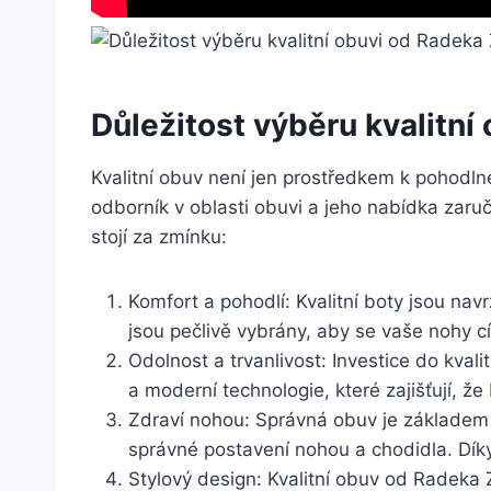
Důležitost výběru ⁢kvalitní
Kvalitní obuv není jen prostředkem ​k pohodln
odborník v ‌oblasti obuvi ‌a jeho nabídka zaruč
stojí za zmínku:
Komfort a pohodlí: ⁣Kvalitní boty⁣ jsou na
jsou⁣ pečlivě vybrány, aby se vaše nohy cí
Odolnost a trvanlivost: ⁤Investice do kval
a moderní technologie, které zajišťují, že 
Zdraví nohou: Správná obuv‍ je základem p
správné postavení nohou a chodidla. Díky⁢ 
Stylový design: Kvalitní‍ obuv od Radeka‍