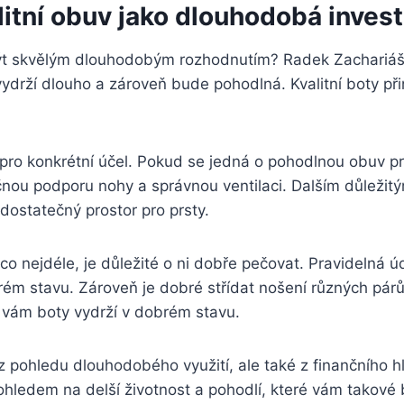
litní obuv jako⁤ dlouhodobá invest
být skvělým dlouhodobým rozhodnutím? Radek ‍Zachariáš, 
drží dlouho a zároveň ‍bude pohodlná. ⁤Kvalitní boty při
i pro konkrétní účel. Pokud ⁤se jedná o pohodlnou obuv 
čnou ‌podporu nohy a‍ správnou‌ ventilaci. Dalším důležitý
 dostatečný prostor pro prsty.
co‍ nejdéle, je důležité o ni dobře ⁣pečovat. Pravidelná ú
obrém stavu.​ Zároveň je dobré střídat nošení různých pár
 vám⁢ boty vydrží v dobrém stavu.
n z pohledu dlouhodobého využití, ale také z finančního h
s ohledem⁤ na ⁣delší⁤ životnost a ‌pohodlí, které vám takov