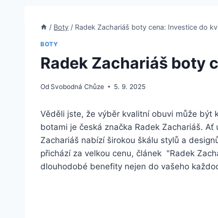
/
Boty
/
Radek Zachariáš boty cena: Investice do kva
BOTY
Radek Zachariáš boty ce
Od
Svobodná Chůze
5. 9. 2025
Věděli ‌jste, ‍že výběr kvalitní ⁢obuvi ⁣může bý
botami je česká značka⁢ Radek Zachariáš. Ať 
Zachariáš nabízí širokou škálu‍ stylů a design
přichází za velkou cenu,⁣ článek ‌ "Radek Zachar
dlouhodobé benefity nejen do vašeho ⁣každode