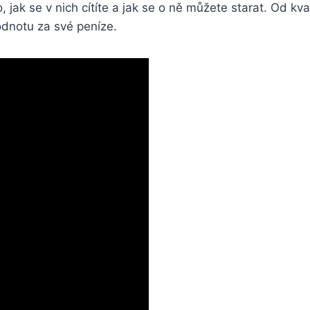
to, jak se ‍v ‌nich cítíte ⁢a jak se⁢ o ně⁣ můžete starat. Od
dnotu za své peníze.