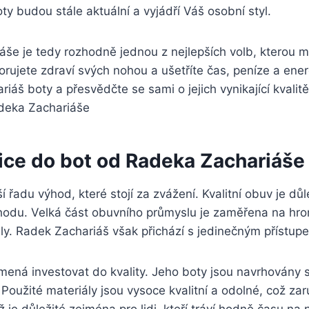
oty‍ budou stále aktuální a vyjádří Váš osobní styl.
iáše je tedy rozhodně jednou⁢ z nejlepších‍ volb, ‍kterou 
orujete zdraví svých nohou a ušetříte čas, ‍peníze a ⁢energ
 boty a ​přesvědčte se sami ‍o⁤ jejich ‍vynikající kvalitě
ice do‍ bot od Radeka Zachariáše
 řadu ‍výhod, které ‍stojí za zvážení.‌ Kvalitní obuv⁣ je 
hodu. Velká část⁤ obuvního průmyslu je zaměřena na hrom
ly. Radek Zachariáš však přichází s jedinečným přístupe
mená investovat do kvality. Jeho ‍boty‍ jsou navrhovány 
. Použité materiály jsou⁤ vysoce kvalitní ​a ⁢odolné, což z
 je důležité zejména pro lidi, kteří tráví hodně času na