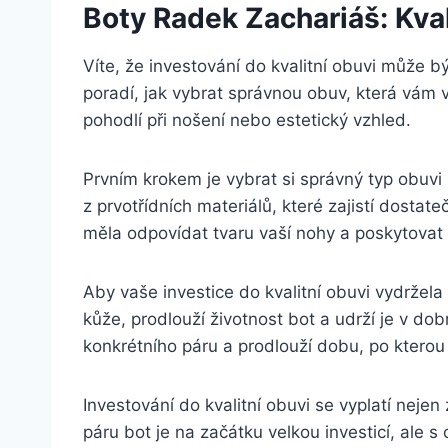
Boty Radek⁤ Zachariáš: Kva
Víte, že investování do kvalitní obuvi ⁣může 
poradí, jak vybrat správnou obuv, která vám vy
‌pohodlí při nošení nebo estetický vzhled.
Prvním krokem je vybrat si správný ​typ obuv
z prvotřídních materiálů, které zajistí dostate
‍měla ⁣odpovídat tvaru vaší nohy a​ poskytovat
Aby vaše investice do kvalitní obuvi ‍vydržela 
kůže, prodlouží životnost bot a udrží je v ⁢d
konkrétního páru a prodlouží dobu, po kterou
Investování do kvalitní obuvi se vyplatí neje
páru bot je ⁣na začátku velkou ​investicí, ale 