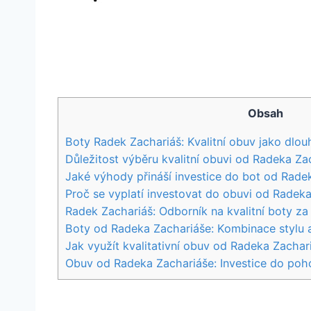
Obsah
Boty Radek⁤ Zachariáš: Kvalitní obuv jako⁤ dlo
Důležitost výběru ⁢kvalitní obuvi od ​Radeka Za
Jaké výhody přináší investice do‍ bot od Rade
Proč se vyplatí investovat do ⁢obuvi​ od​ Radek
Radek ​Zachariáš: Odborník⁤ na⁢ kvalitní boty 
Boty od Radeka ⁤Zachariáše: Kombinace stylu a
Jak⁤ využít ⁢kvalitativní obuv od Radeka Zachar
Obuv od Radeka‌ Zachariáše:‍ Investice do poho