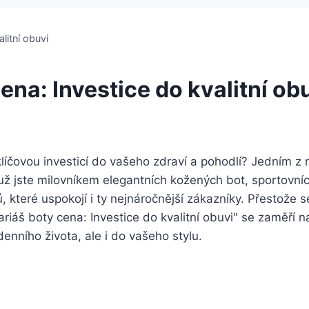
litní obuvi
na: Investice do kvalitní ob
t‍ klíčovou investicí do ⁢vašeho zdraví a pohodlí? Jedním 
už jste milovníkem elegantních kožených bot, sportovní
ů, které uspokojí i ty nejnáročnější zákazníky. Přestože 
iáš boty cena: Investice do‌ kvalitní obuvi" se ‍zaměří na 
nního života, ale i do⁣ vašeho stylu.