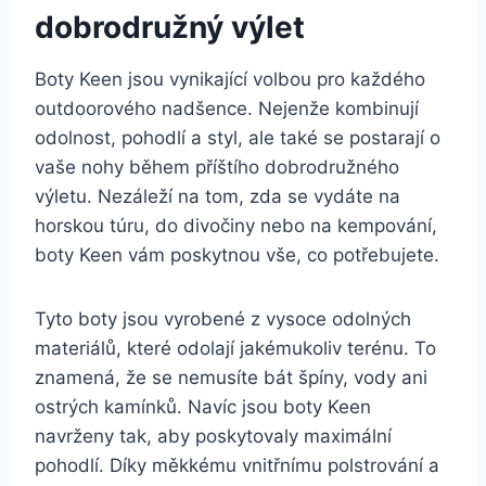
dobrodružný⁤ výlet
Boty Keen ​jsou vynikající volbou pro každého
outdoorového nadšence. Nejenže kombinují⁢
odolnost, pohodlí ​a styl, ⁤ale také ​se postarají o
vaše ⁤nohy‍ během příštího dobrodružného
výletu. ‌Nezáleží na tom, zda se vydáte‍ na
horskou túru,‌ do ⁢divočiny⁢ nebo ‍na kempování,‍
boty Keen vám ⁢poskytnou vše, co potřebujete.
Tyto ⁣boty ⁣jsou vyrobené z ⁢vysoce⁢ odolných
materiálů, ‌které ⁢odolají jakémukoliv terénu. To⁤
znamená, že ⁢se⁤ nemusíte ​bát⁣ špíny,⁤ vody ani
‍ostrých kamínků. Navíc jsou boty Keen
navrženy tak, aby poskytovaly maximální
pohodlí. Díky ‍měkkému⁣ vnitřnímu polstrování a⁣