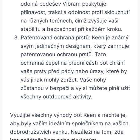
odolná podešev Vibram poskytuje
přilnavost, ‌trakci a ‍odolnost ⁣proti sklouznutí
​na ⁤různých terénech, čímž ​zvyšuje‌ vaši
stabilitu ⁤a⁣ bezpečnost při každém kroku.
Patentovaná ochrana prstů: Keen je ⁤známý
svým jedinečným designem, který ‌zahrnuje
patentovanou⁢ ochranu prstů. Tato
ochranná čepel‌ na⁤ přední části bot chrání
vaše prsty ​před pády ⁣nebo ⁤úrazy, které⁤ by
vás ‌jinak​ mohly zdržet.‌ Vaše⁢ nohy
zůstanou ‌v bezpečí a vy si‌ můžete plně ‌užít
všechny​ outdoorové ⁢aktivity.
Využijte všechny⁢ výhody⁢ bot​ Keen a‌ nechte⁣ je,
aby byly vaším ideálním ⁤společníkem na⁣ vašich
dobrodružstvích ⁢venku. Nezáleží ⁣na tom, zda