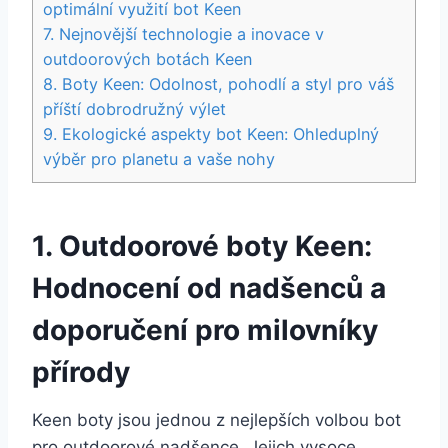
optimální využití bot⁢ Keen
7. Nejnovější technologie a inovace⁢ v
outdoorových botách ⁤Keen
8. Boty ‍Keen: Odolnost, pohodlí ⁤a styl pro váš‌
příští dobrodružný⁤ výlet
9. Ekologické aspekty bot⁢ Keen: ⁤Ohleduplný
výběr pro planetu a vaše‍ nohy
1. ⁣Outdoorové boty Keen:
Hodnocení od⁣ nadšenců a
doporučení pro‍ milovníky
‌přírody
Keen boty jsou jednou⁢ z nejlepších volbou bot⁢
pro outdoorové nadšence.‍ Jejich vysoce