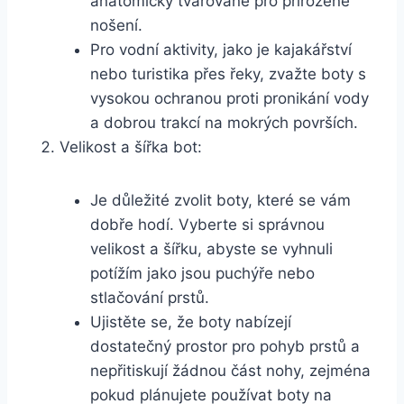
anatomicky tvarované‍ pro přirozené
nošení.
Pro vodní⁤ aktivity, jako ‍je‌ kajakářství
⁣nebo turistika⁣ přes ​řeky,⁤ zvažte boty s
⁢vysokou ochranou proti pronikání vody
a dobrou​ trakcí na mokrých površích.
Velikost a šířka bot:
Je⁣ důležité zvolit⁣ boty,⁣ které se ⁤vám
dobře hodí. Vyberte ⁣si správnou⁢
velikost a‌ šířku, abyste se ‍vyhnuli
potížím jako ⁣jsou ⁣puchýře nebo
⁤stlačování prstů.
Ujistěte se, že boty nabízejí​
dostatečný prostor pro ‌pohyb⁤ prstů a
nepřitiskují⁣ žádnou ⁤část nohy, ⁤zejména
pokud plánujete‌ používat boty na