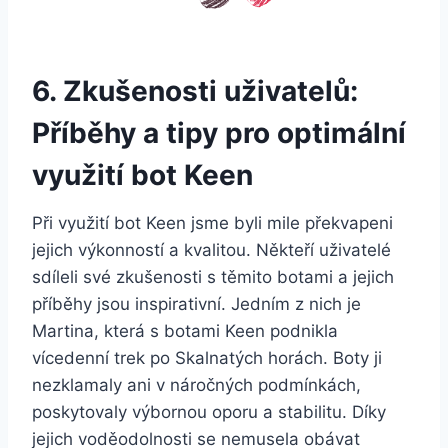
6. Zkušenosti uživatelů:
Příběhy a tipy pro optimální
využití bot⁢ Keen
Při využití bot ⁤Keen jsme⁤ byli​ mile překvapeni
jejich výkonností a ⁤kvalitou. ⁢Někteří uživatelé
sdíleli své zkušenosti s⁢ těmito botami a jejich
⁣příběhy jsou inspirativní. ⁣Jedním z nich je
Martina, která s botami Keen podnikla
vícedenní ‍trek po Skalnatých horách. Boty ji
nezklamaly ​ani ⁤v náročných podmínkách,
poskytovaly ‍výbornou ⁣oporu a stabilitu. Díky
jejich voděodolnosti se nemusela obávat‌