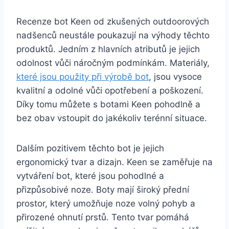
Recenze bot Keen od zkušených⁣ outdoorových
nadšenců neustále poukazují na ‌výhody těchto
produktů. ‌Jedním z ‌hlavních‌ atributů je ⁣jejich
odolnost⁢ vůči ⁢náročným podmínkám. ⁣Materiály,
které‍ jsou použity při výrobě⁢ bot
, jsou vysoce
kvalitní ⁤a odolné vůči opotřebení a poškození.
Díky⁣ tomu můžete ⁣s botami Keen pohodlně a‍
bez obav vstoupit do jakékoliv terénní situace.
Dalším pozitivem⁤ těchto bot je jejich
ergonomický​ tvar a‍ dizajn. Keen se zaměřuje‍ na
vytváření bot, které​ jsou ​pohodlné a
přizpůsobivé noze. Boty mají široký přední
prostor, který ‌umožňuje noze volný pohyb ​a
‌přirozené ohnutí prstů. Tento ⁣tvar pomáhá