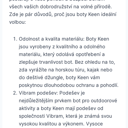
všech vašich dobrodružství na ​volné přírodě.
Zde je ‍pár⁤ důvodů, proč ⁣jsou boty Keen ideální
volbou:
Odolnost a ‍kvalita materiálu: ⁤Boty Keen
jsou vyrobeny z kvalitního​ a odolného
materiálu, který odolává opotřebení a
zlepšuje trvanlivost bot. Bez ohledu na to,
zda vyrážíte ⁢na horskou​ túru, kajak nebo
do deštivé džungle, boty Keen vám
⁤poskytnou dlouhodobou ochranu a pohodlí.
Vibram podešev: Podešev ‍je⁣
nejdůležitějším prvkem ‍bot pro ‍outdoorové⁤
aktivity​ a ‌boty Keen mají ‍podešev od⁢
společnosti Vibram, ⁤která je známá svou
vysokou kvalitou a výkonem. Vysoce⁣