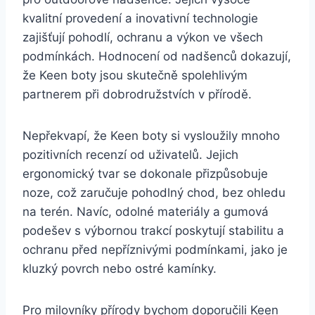
kvalitní provedení ⁣a inovativní technologie
zajišťují ​pohodlí, ochranu a výkon ve všech
podmínkách. Hodnocení⁣ od nadšenců ⁤dokazují,
že ⁣Keen boty ⁢jsou skutečně spolehlivým ​
partnerem při dobrodružstvích v přírodě.
Nepřekvapí, že⁣ Keen boty si ⁣vysloužily mnoho
pozitivních ⁢recenzí od​ uživatelů.​ Jejich
ergonomický tvar se dokonale⁢ přizpůsobuje⁢
noze, což zaručuje pohodlný chod, ‌bez ohledu ​
na terén. Navíc, odolné ‌materiály a‍ gumová⁢
podešev ⁤s výbornou trakcí poskytují stabilitu a
ochranu před nepříznivými ⁤podmínkami,‌ jako⁣ je
kluzký‌ povrch ‌nebo ostré‍ kamínky.
Pro milovníky přírody bychom doporučili‌ Keen