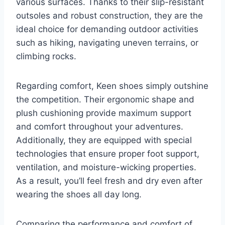
various surfaces. ‍Thanks⁢ to⁤ their slip-resistant
‍outsoles and robust construction, they are the
ideal ⁢choice ‍for demanding outdoor activities
such as hiking,⁢ navigating ⁤uneven terrains, or
climbing⁣ rocks.
Regarding comfort,⁤ Keen shoes simply outshine
the competition. Their ergonomic‌ shape ‍and ​
plush cushioning provide maximum support
and comfort throughout your adventures. ​
Additionally, they are ⁤equipped with special
‍technologies that ensure proper foot support,
ventilation, ⁣and moisture-wicking properties.
⁣As a⁢ result,⁢ you’ll feel fresh ⁣and ‍dry even after⁢
wearing the shoes all day long.
Comparing the performance and comfort of