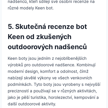
nadšenců,‌ kteří sdílejí ‍své osobní recenze na
různé ⁣modely Keen bot.
5.​ Skutečná recenze⁣ bot
Keen od ​zkušených
‍outdoorových⁢ nadšenců
Keen​ boty jsou jedním⁣ z nejoblíbenějších
výrobků pro outdoorové ‍nadšence. Kombinují
‌moderní design, komfort a odolnost, čímž
nabízejí skvělé výkony ve všech venkovních
podmínkách. ‍Tyto⁢ boty jsou vyrobeny s nejvyšší
⁤precizností ⁢a používají se⁢ v různých⁢ aktivitách,
jako je⁣ pěší turistika, horolezectví, kempování a
další⁤ outdoorové aktivity.