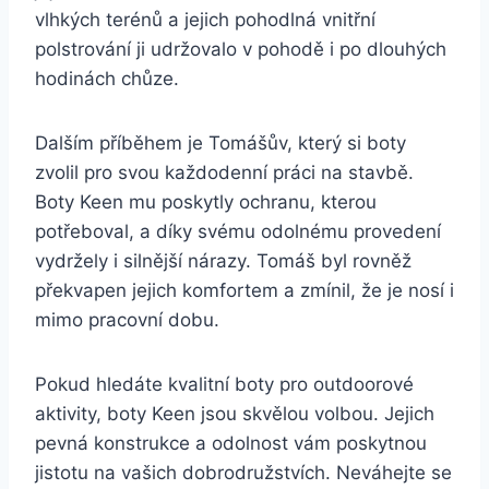
vlhkých terénů ​a jejich pohodlná vnitřní
polstrování ji udržovalo⁢ v pohodě i po dlouhých
hodinách chůze. ​
Dalším příběhem je⁣ Tomášův, který si boty
zvolil pro‍ svou ⁢každodenní práci‍ na stavbě.
Boty Keen ‍mu ‍poskytly ochranu, kterou
⁣potřeboval, a díky svému odolnému provedení
vydržely‍ i silnější ‌nárazy. Tomáš byl rovněž
překvapen ⁤jejich komfortem a zmínil, že je nosí i
mimo pracovní dobu.‌
Pokud hledáte⁢ kvalitní boty pro outdoorové
aktivity,⁢ boty Keen jsou skvělou​ volbou. Jejich
pevná⁤ konstrukce a odolnost vám poskytnou
jistotu na vašich dobrodružstvích. Neváhejte se