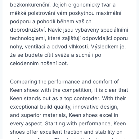
⁣bezkonkurenční.‍ Jejich ⁣ergonomický tvar a
měkké ⁤polstrování vám ⁢poskytnou​ maximální
podporu a pohodlí během ​vašich
dobrodružství. Navíc⁤ jsou vybaveny​ speciálními
​technologiemi, které zajišťují odpovídající‌ oporu‌
nohy,⁤ ventilaci a odvod​ vlhkosti. ​Výsledkem ‌je,
že‌ se budete ​cítit svěže a suché i po
‍celodenním nošení bot.
Comparing the performance and comfort⁣ of
Keen shoes with the competition, it⁤ is ‍clear that
​Keen stands out‌ as ⁤a top contender. ⁤With⁤ their
exceptional build ⁤quality, innovative design,
⁤and ⁣superior materials, Keen⁤ shoes excel in
every ‌aspect. Starting with performance, Keen⁣
shoes offer excellent traction ‌and⁢ stability‍ on