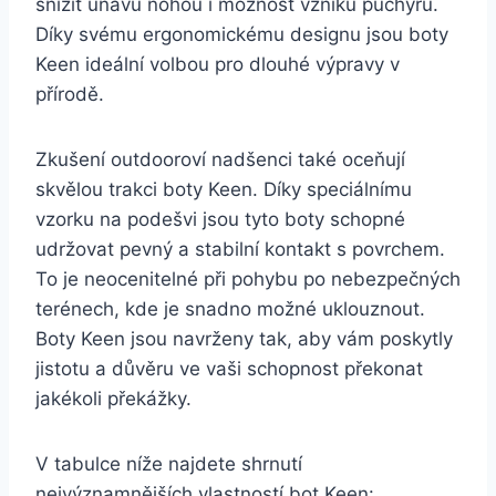
snížit‌ únavu nohou i možnost vzniku puchýřů.⁢
Díky ⁢svému ergonomickému designu jsou‍ boty
⁣Keen ideální volbou pro dlouhé výpravy v
přírodě.
Zkušení⁤ outdooroví nadšenci také oceňují
skvělou trakci boty Keen. Díky speciálnímu
vzorku‍ na​ podešvi jsou ​tyto boty schopné
udržovat pevný a ​stabilní kontakt s povrchem.​
To je neocenitelné při pohybu ‌po⁤ nebezpečných
terénech,‍ kde je snadno možné uklouznout.
Boty Keen jsou ‍navrženy ⁤tak, aby‍ vám poskytly
jistotu ‍a ‌důvěru ve⁣ vaši schopnost překonat
jakékoli‍ překážky.
V tabulce níže⁤ najdete shrnutí
nejvýznamnějších vlastností bot Keen: