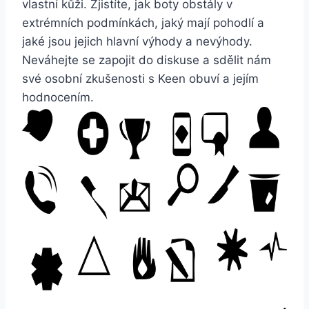
⁢vlastní kůži. Zjistíte,⁢ jak boty‍ obstály v
extrémních‍ podmínkách, jaký ⁤mají pohodlí a
jaké jsou ‌jejich hlavní výhody a nevýhody.
Neváhejte​ se zapojit do diskuse a sdělit nám
své osobní‌ zkušenosti s Keen obuví a jejím
hodnocením.