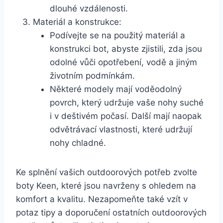
dlouhé vzdálenosti.
Materiál a konstrukce:
Podívejte ⁢se na použitý ⁣materiál a
konstrukci bot, abyste zjistili, zda jsou
odolné vůči‌ opotřebení, vodě a jiným
životním ​podmínkám.
Některé modely ​mají voděodolný⁣
povrch, který udržuje vaše nohy ⁢suché⁤
i v deštivém počasí. Další mají naopak
⁢odvětrávací vlastnosti,⁤ které udržují
nohy ⁢chladné.
Ke splnění vašich‍ outdoorových potřeb ⁢zvolte
boty Keen, ⁢které⁣ jsou​ navrženy​ s ​ohledem na
komfort ‌a kvalitu.​ Nezapomeňte také vzít v
potaz tipy a⁤ doporučení ostatních outdoorových