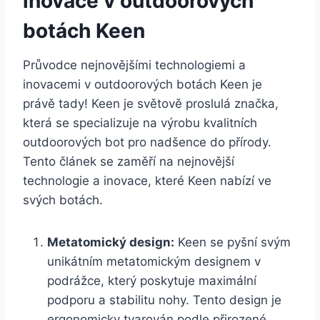
inovace⁢ v outdoorových
botách ⁤Keen
Průvodce nejnovějšími technologiemi a
inovacemi ‍v‍ outdoorových botách Keen ​je​
právě ​tady! Keen ⁢je ⁣světově proslulá značka,
která⁣ se ‍specializuje na výrobu kvalitních
‍outdoorových bot pro nadšence ⁢do​ přírody.
Tento článek ‍se zaměří⁣ na nejnovější
⁤technologie a inovace, které Keen ⁢nabízí ve
svých⁤ botách.
Metatomický design:
Keen se pyšní⁢ svým
unikátním metatomickým ‍designem‍ v
⁤podrážce,⁣ který poskytuje maximální ​
podporu a⁤ stabilitu nohy. Tento design je
ergonomicky tvarován ⁣podle přirozené