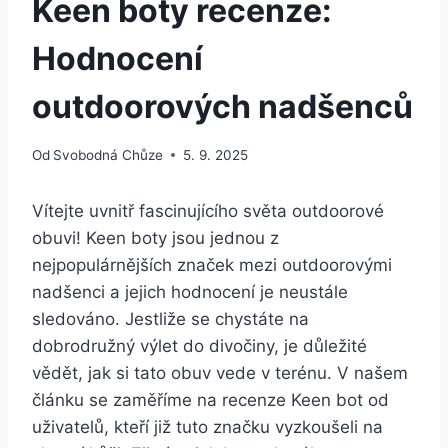
Keen boty recenze:
Hodnocení
outdoorových nadšenců
Od
Svobodná Chůze
5. 9. 2025
Vítejte uvnitř fascinujícího světa outdoorové
obuvi! Keen​ boty ⁣jsou jednou z
nejpopulárnějších značek mezi outdoorovými
‍nadšenci a jejich hodnocení⁣ je neustále
⁢sledováno. Jestliže se ​chystáte na
dobrodružný‌ výlet do ⁣divočiny,⁢ je ⁤důležité
vědět, jak⁢ si ⁢tato obuv vede v terénu. V⁣ našem‌
článku se ⁢zaměříme na recenze Keen‍ bot od‌
uživatelů, kteří již tuto značku ​vyzkoušeli na