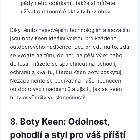
pády‌ nebo oděrkami,‍ takže si můžete
užívat outdoorové aktivity bez obav.
Díky‍ těmto​ nejnovějším technologiím a⁣ inovacím‍
jsou ⁢boty Keen​ ideální volbou pro každého
outdoorového⁤ nadšence. Bez ohledu na to, ‍zda
se vydáte na túru, ‍do hor, na ​pěší výlet nebo
do⁤ lesa, můžete se spolehnout na ⁢pohodlí,
ochranu ‍a kvalitu, kterou ⁣Keen ⁣boty⁣ poskytují.
Nezapomeňte se podívat na naše hodnocení
outdoorových ‌nadšenců a zjistit, jak se⁢ Keen
boty osvědčily ve skutečnosti!
8. Boty ‍Keen: Odolnost,
pohodlí ⁤a styl pro váš‌ příští