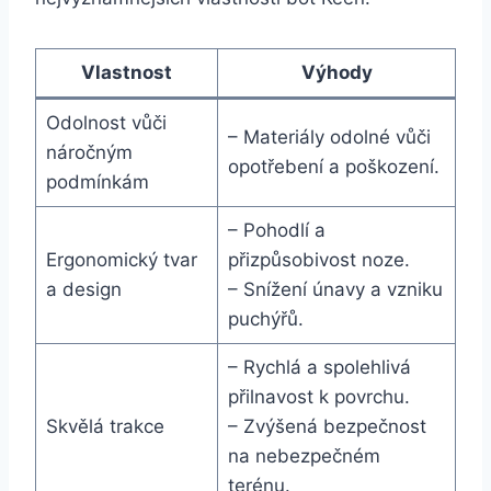
Vlastnost
Výhody
Odolnost ‍vůči
– ‌Materiály​ odolné ⁣vůči
náročným
opotřebení a‌ poškození.
podmínkám
– Pohodlí a
Ergonomický tvar ​
přizpůsobivost noze.
a ​design
– ‍Snížení únavy a⁤ vzniku
puchýřů.
– Rychlá a spolehlivá
přilnavost k‌ povrchu.
Skvělá trakce
– ‍Zvýšená ​bezpečnost
⁢na⁤ nebezpečném
terénu.