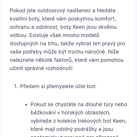
Pokud jste ‍outdoorový​ nadšenec a ⁤hledáte
kvalitní⁣ boty, které vám poskytnou komfort,
ochranu a⁤ odolnost, boty Keen ‌jsou skvělou
volbou. ⁤Existuje však mnoho modelů ​
dostupných na trhu, takže vybrat ten pravý‌ pro
vaše potřeby může být trochu⁣ náročné. ‍Níže
naleznete několik faktorů, ⁤které⁢ vám⁣ pomohou
učinit⁢ správné rozhodnutí:
Předem si ⁢přemyslete účel bot:
Pokud se chystáte na dlouhé ‌túry nebo
běžkování v horských ⁢oblastech,
vybírejte z​ kolekce trekových bot Keen,
které mají odolný podrážky a​ jsou