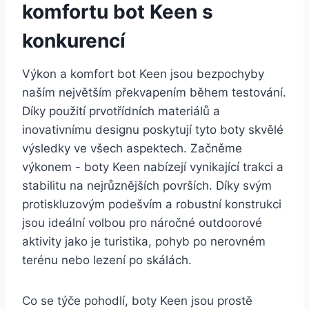
komfortu bot ⁤Keen s
konkurencí
Výkon a komfort bot Keen jsou bezpochyby
naším největším překvapením během testování.
Díky použití prvotřídních materiálů a​
inovativnímu designu poskytují tyto⁤ boty ​skvělé⁣
výsledky ve všech aspektech. Začněme⁤
výkonem ⁤- boty Keen nabízejí ⁤vynikající ​trakci a
stabilitu na nejrůznějších površích. Díky ⁣svým
protiskluzovým podešvím a ⁣robustní ⁣konstrukci
jsou ⁤ideální​ volbou pro‍ náročné outdoorové
aktivity jako⁤ je turistika,‍ pohyb po nerovném‍
terénu nebo lezení po skálách.
Co⁤ se ⁢týče⁣ pohodlí,​ boty Keen ⁢jsou prostě