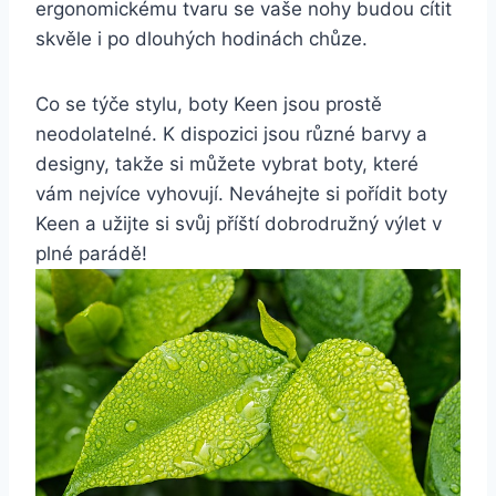
ergonomickému ​tvaru se vaše nohy budou⁣ cítit
skvěle ​i ‌po‍ dlouhých hodinách ‍chůze.
Co se ‍týče stylu, ⁣boty Keen jsou prostě
neodolatelné. ⁤K⁢ dispozici jsou různé barvy a⁤
designy, ‌takže si můžete vybrat boty,⁤ které
vám ⁢nejvíce vyhovují.​ Neváhejte si pořídit boty
Keen ⁣a užijte ⁤si⁢ svůj příští dobrodružný výlet v
⁢plné parádě!