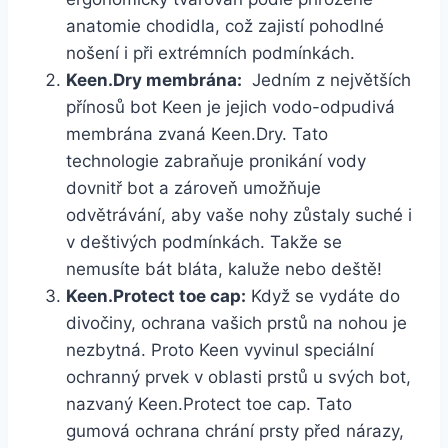
anatomie chodidla,‌ což zajistí pohodlné
nošení​ i při ⁣extrémních podmínkách.
Keen.Dry membrána:
⁣ Jedním z největších
přínosů bot ⁢Keen je jejich vodo-odpudivá
membrána zvaná ⁤Keen.Dry.‍ Tato⁣
technologie zabraňuje‍ pronikání ⁤vody
dovnitř bot a zároveň umožňuje⁢
odvětrávání,​ aby vaše nohy zůstaly ⁢suché i
v deštivých podmínkách. ‍Takže se
nemusíte bát bláta, kaluže ⁣nebo ‍deště!
Keen.Protect toe cap:
Když se vydáte ​do
divočiny,⁢ ochrana vašich prstů na nohou je ​
nezbytná. Proto⁣ Keen vyvinul speciální
ochranný⁢ prvek v oblasti prstů u⁣ svých bot,
nazvaný Keen.Protect‍ toe cap. Tato
‍gumová ochrana⁢ chrání⁤ prsty před nárazy,