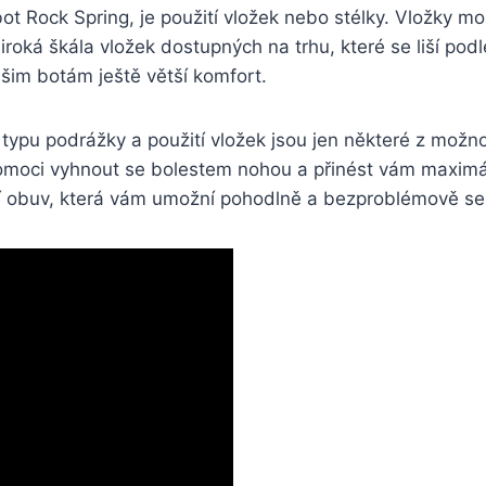
í ‌bot Rock ⁤Spring, je použití ⁢vložek nebo‍ stélky. Vl
e široká škála vložek dostupných na trhu, které se liší pod
šim​ botám ještě ​větší komfort.
ypu podrážky a použití vložek jsou jen některé z možností
ci vyhnout se bolestem nohou⁤ a‌ přinést vám⁣ maximální
í obuv, která ‍vám​ umožní pohodlně a bezproblémově ⁢s