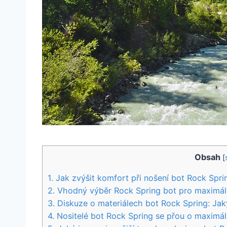
Obsah
[
1.⁢ Jak zvýšit ‌komfort při nošení bot‍ Rock Spri
2. Vhodný výběr‌ Rock‍ Spring‌ bot pro ⁢maximál
3. Diskuze o⁢ materiálech bot Rock Spring: Jak
4. Nositelé bot Rock Spring se přou o maximáln