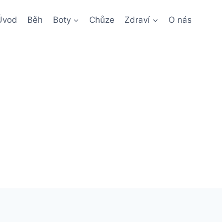
Úvod
Běh
Boty
Chůze
Zdraví
O nás