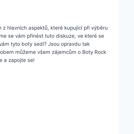
z hlavních⁤ aspektů, které kupující při výběru
me se vám ⁢přinést tuto diskuze, ve ⁤které se
 vám⁣ tyto boty sedí? Jsou opravdu tak
to způsobem​ můžeme všem zájemcům o Boty Rock
e a zapojte se!