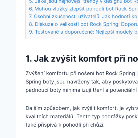
5. Jaké​ jsou nejnovější trendy v ⁣designu bot 
6. ⁤Mohou vložky zlepšit ‍pohodlí bot ‍Rock Spr
7. Osobní zkušenosti uživatelů:‌ Jak hodnotí k
8. Diskuze ⁣o velikosti bot Rock⁢ Spring: Dopo
9. Testované a ​doporučené: Nejlepší modely b
1.⁢ Jak zvýšit ‌komfort při 
Zvýšení komfortu při nošení ⁢bot Rock Spring‍ 
Spring boty jsou navrženy tak, aby poskytovaly
padnoucí‍ boty minimalizují tření‌ a ‍potenciální‍
Dalším způsobem, jak zvýšit komfort, je vybra
kvalitních materiálů. Tento typ podrážky posk
také přispívá k pohodlí při chůzi.