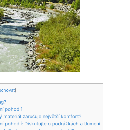
schovat
]
ng?
ní pohodlí
ý materiál zaručuje ⁤největší komfort?
í pohodlí: Diskutujte⁣ o podrážkách a tlumení