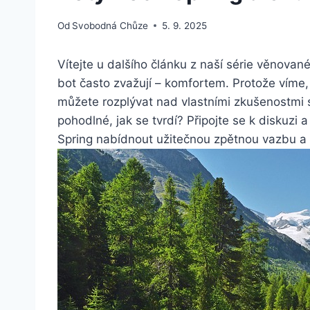
Od
Svobodná Chůze
5. 9. 2025
Vítejte u dalšího článku z⁢ naší série věnovan
bot často zvažují⁢ – komfortem. Protože víme, 
‌můžete rozplývat nad ‍vlastními zkušenostmi 
pohodlné, jak se ​tvrdí? Připojte se ‌k disku
Spring nabídnout užitečnou zpětnou vazbu a ‌