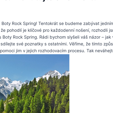
é Boty Rock‌ Spring! Tentokrát se budeme zabývat‌ jedním 
že pohodlí je klíčové pro každodenní nošení, rozhodli js
s Boty Rock Spring. Rádi bychom slyšeli váš ⁤názor – ​jak
zi a ​sdílejte své poznatky s ostatními. Věříme, že ​tím
pomoci jim v jejich ‌rozhodovacím procesu. Tak neváhejt