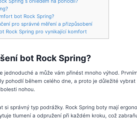
Rock Spring‌ s ohledem na pohodlí?
ing?
omfort bot Rock‌ Spring?
ručení⁢ pro správné měření a přizpůsobení
ot Rock Spring pro vynikající komfort
nošení bot‍ Rock Spring?
je⁤ jednoduché a ⁣může vám⁤ přinést mnoho výhod. Prvním‌ 
 ⁤pohodlí během celého dne, ⁤a proto je důležité vybrat s
 bolesti⁤ nohou.
t si správný typ⁤ podrážky. Rock Spring boty mají​ ergon
ytuje tlumení ⁢a odpružení při každém kroku, což​ zabraň