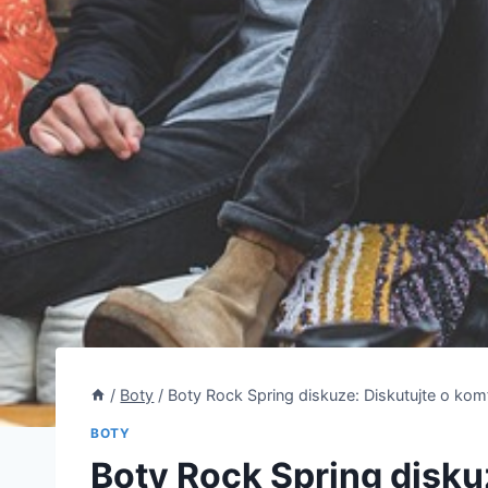
/
Boty
/
Boty Rock Spring diskuze: Diskutujte o kom
BOTY
Boty Rock Spring disku