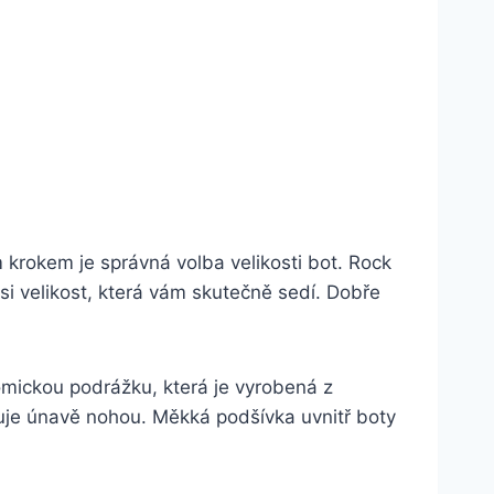
krokem je‌ správná volba‍ velikosti bot. Rock
i velikost, která vám ⁢skutečně sedí. ​Dobře
omickou podrážku, která je vyrobená⁢ z
uje únavě⁣ nohou. Měkká podšívka‌ uvnitř ‌boty