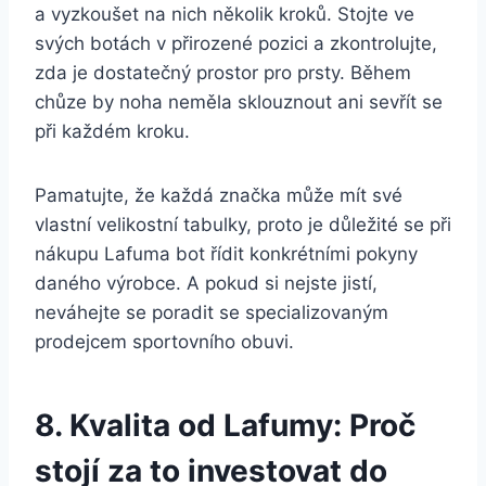
a ‍vyzkoušet ⁤na nich ‌několik kroků. Stojte ⁤ve
svých botách v ⁢přirozené pozici a zkontrolujte,
zda je dostatečný prostor pro prsty. ​Během
chůze by noha​ neměla sklouznout​ ani sevřít se
při každém kroku.
Pamatujte, že každá značka⁢ může​ mít ‌své
vlastní velikostní ‍tabulky, proto je důležité se při
nákupu ⁤Lafuma bot řídit konkrétními ⁢pokyny ​
daného výrobce.​ A pokud si ⁢nejste jistí,
neváhejte⁢ se poradit se⁢ specializovaným
prodejcem sportovního obuvi.
8. Kvalita od‍ Lafumy: Proč⁤
stojí za ‍to investovat ⁢do