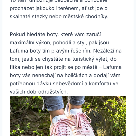
procházet jakoukoli terénem, ať už‍ jde o
‌skalnaté stezky nebo městské chodníky.
Pokud ‍hledáte boty, které vám zaručí
maximální výkon,⁢ pohodlí a styl, pak jsou
Lafuma‌ boty tím pravým​ řešením. Nezáleží na
⁤tom, jestli se chystáte na ‍turistický výlet, do
fitka nebo jen tak‍ projít se po městě – Lafuma
boty vás nenechají⁢ na⁤ holičkách a dodají vám
potřebnou dávku sebevědomí a komfortu ve
vašich ‌dobrodružstvích.