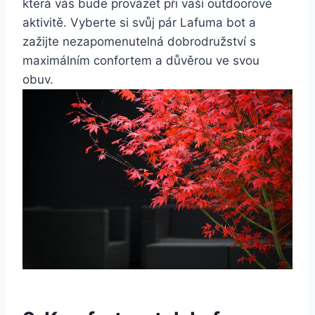
která ⁢vás bude ⁣provázet‍ při vaší outdoorové
aktivitě. Vyberte si ‌svůj pár Lafuma ​bot⁤ a
zažijte nezapomenutelná dobrodružství ​s
maximálním confortem a ⁤důvěrou ve svou⁤
obuv.