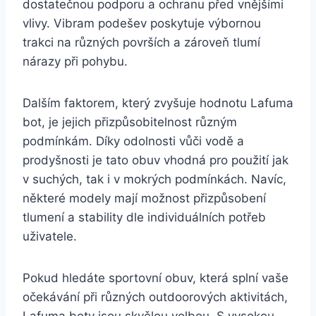
dostatečnou podporu a ochranu před vnějšími
vlivy. Vibram podešev poskytuje výbornou⁢
trakci na různých površích a⁢ zároveň tlumí
nárazy při pohybu.
Dalším faktorem, který zvyšuje hodnotu ‌Lafuma
​bot,⁤ je jejich přizpůsobitelnost různým
⁢podmínkám. ​Díky ⁢odolnosti‌ vůči vodě​ a⁤
prodyšnosti je tato ‍obuv vhodná pro použití jak
v suchých, tak i v mokrých podmínkách. ⁤Navíc,
některé modely ‍mají možnost přizpůsobení
tlumení a stability dle ​individuálních potřeb
uživatele.
Pokud hledáte sportovní ⁣obuv, která splní vaše
očekávání při různých outdoorových​ aktivitách,
Lafuma boty jsou ⁣skvělou volbou. S vysokou