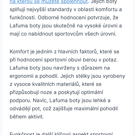
na kterou se můžete spolehnout
. Jejich boty
splňují nejvyšší standardy v oblasti ‌komfortu a
funkčnosti.⁢ Odborné hodnocení potvrzuje,​ že⁣
Lafuma boty jsou skutečně ​na vysoké úrovni a
⁣mají co nabídnout sportovcům všech úrovní.
Komfort je jedním z hlavních​ faktorů, které se
při ⁤hodnocení sportovní obuvi berou v ‍potaz.
Lafuma boty ‌jsou navrženy s důrazem na
ergonomii a pohodlí.⁤ Jejich‌ stélky jsou vyrobeny​
z vysoce‍ kvalitních ⁣materiálů, které se
přizpůsobují noze a poskytují optimální
podporu. Navíc, Lafuma⁢ boty jsou lehké a‍
odvádějí pot, což‌ zajišťuje maximální pohodlí
během aktivit.
Funkčnost ​je‍ další klíčový aspekt sportovní