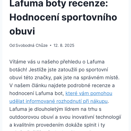
Lafuma boty recenze:
Hodnocení sportovního
obuvi
Od
Svobodná Chůze
12. 8. 2025
Vítáme vás ‍u našeho přehledu o Lafuma
‌botách! Jestliže jste zatoužili po sportovní
obuvi této značky, ⁣pak jste na⁢ správném místě.
V našem článku⁢ najdete⁤ podrobné recenze a‍
hodnocení Lafuma bot,
které vám​ pomohou
udělat informované rozhodnutí při nákupu
.
⁤Lafuma je dlouholetým lídrem na trhu‍ s
outdoorovou obuví a svou inovativní ​technologií
a kvalitním provedením dokáže‍ splnit i ty