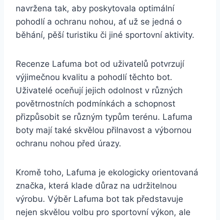
navržena⁤ tak, aby poskytovala optimální
⁣pohodlí a ochranu nohou, ať už​ se jedná ‍o
běhání, pěší ​turistiku či jiné ⁣sportovní aktivity.
Recenze Lafuma ⁢bot od uživatelů potvrzují
výjimečnou kvalitu a pohodlí těchto bot.
Uživatelé oceňují‍ jejich odolnost v různých
povětrnostních​ podmínkách a‌ schopnost
přizpůsobit se různým typům terénu. Lafuma
boty mají ⁤také skvělou přilnavost a ⁣výbornou
ochranu ⁣nohou před úrazy.
Kromě toho, Lafuma⁢ je ekologicky⁢ orientovaná
značka, ‌která ⁤klade ‍důraz na udržitelnou
výrobu.⁢ Výběr ‌Lafuma ⁤bot tak představuje
nejen skvělou volbu pro sportovní⁤ výkon, ⁤ale