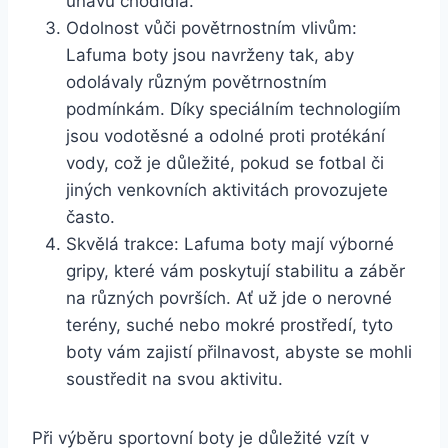
únavu chodidla.
Odolnost vůči‍ povětrnostním⁣ vlivům:
Lafuma boty jsou navrženy tak,​ aby
odolávaly ⁢různým povětrnostním⁤
podmínkám. Díky speciálním technologiím
jsou⁣ vodotěsné a odolné proti protékání
vody,​ což je důležité, ⁣pokud se fotbal ⁢či
jiných ‌venkovních aktivitách provozujete⁤
často.
Skvělá trakce: Lafuma boty mají výborné
gripy,‌ které​ vám poskytují stabilitu a záběr
na různých površích.‌ Ať už jde o ‍nerovné
‌terény, suché nebo mokré prostředí, tyto‍
boty​ vám zajistí přilnavost, abyste se mohli‌
soustředit na svou ⁢aktivitu.
Při výběru sportovní boty je důležité vzít v