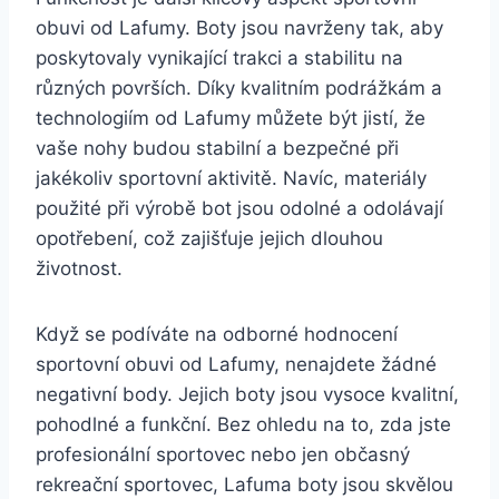
obuvi od ‍Lafumy. Boty ⁣jsou navrženy tak, aby
poskytovaly vynikající ⁢trakci​ a stabilitu na
různých⁢ površích. Díky kvalitním podrážkám‌ a
technologiím od Lafumy můžete být jistí, že
vaše⁣ nohy⁤ budou ‌stabilní a bezpečné při
jakékoliv sportovní aktivitě. Navíc, materiály
použité při výrobě⁣ bot jsou odolné a odolávají⁣
opotřebení, což⁢ zajišťuje ⁤jejich dlouhou
životnost.
Když⁤ se podíváte na odborné hodnocení
sportovní obuvi od⁤ Lafumy, nenajdete žádné
negativní body. Jejich⁤ boty jsou vysoce kvalitní,
pohodlné a funkční. ‍Bez ohledu na ⁢to, zda jste
profesionální sportovec nebo ⁣jen ⁣občasný⁣
rekreační sportovec, Lafuma boty jsou skvělou