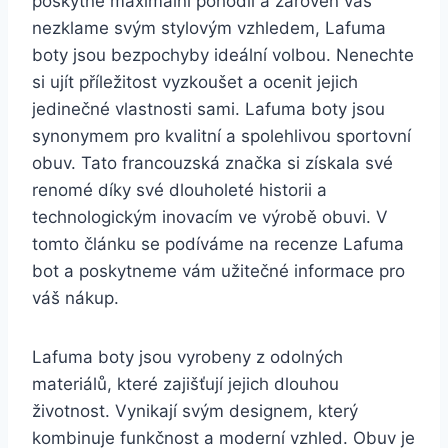
poskytne maximální ⁤pohodlí a zároveň vás
nezklame svým stylovým vzhledem, Lafuma
boty ​jsou⁢ bezpochyby ideální volbou. Nenechte
si ujít příležitost vyzkoušet a ocenit ⁤jejich
jedinečné vlastnosti sami. ‍Lafuma boty jsou‍
synonymem pro kvalitní⁣ a spolehlivou sportovní
obuv. Tato francouzská značka si⁤ získala ​své
renomé díky své dlouholeté historii a
technologickým inovacím ⁢ve výrobě obuvi. V
tomto článku se podíváme ⁤na recenze Lafuma
bot a ⁢poskytneme vám užitečné informace pro
váš nákup.
Lafuma boty jsou vyrobeny z ⁣odolných
materiálů, které zajišťují jejich​ dlouhou
životnost. Vynikají svým ⁣designem, který
kombinuje funkčnost a moderní vzhled. Obuv je⁢