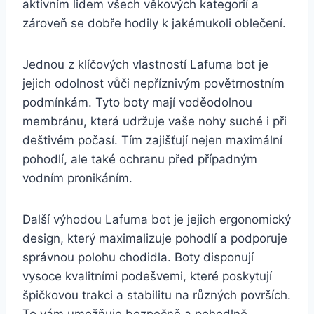
aktivním lidem všech věkových kategorií a
zároveň se ‌dobře hodily k jakémukoli oblečení.
Jednou z‍ klíčových vlastností Lafuma bot je
jejich ‍odolnost vůči nepříznivým povětrnostním
podmínkám. Tyto boty mají‌ voděodolnou
membránu, která udržuje vaše ⁤nohy suché i při
deštivém⁣ počasí. Tím zajišťují nejen maximální
pohodlí, ale také ochranu před případným
vodním pronikáním.
Další výhodou⁣ Lafuma bot​ je jejich ergonomický
design, který ⁣maximalizuje pohodlí a ​podporuje
správnou polohu ‌chodidla. Boty disponují‍
vysoce kvalitními podešvemi, které poskytují
špičkovou trakci​ a stabilitu na různých površích.‍
To vám umožňuje bezpečně a pohodlně