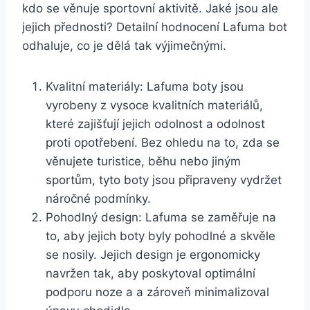
kdo se‌ věnuje sportovní aktivitě. Jaké ⁢jsou ale
jejich přednosti? ⁢Detailní hodnocení ‌Lafuma bot
odhaluje, co je dělá tak⁤ výjimečnými.
Kvalitní‍ materiály: ⁢Lafuma boty jsou
vyrobeny z vysoce kvalitních materiálů,
které zajišťují jejich ⁢odolnost a odolnost
proti‌ opotřebení. Bez ohledu na ⁣to, ​zda se
věnujete turistice, běhu nebo⁢ jiným
sportům, tyto boty jsou připraveny vydržet
náročné podmínky.
Pohodlný design:‌ Lafuma⁤ se zaměřuje na
to,⁤ aby jejich boty byly pohodlné a skvěle
se nosily. Jejich design‍ je ‍ergonomicky
navržen tak, ⁢aby poskytoval optimální‌
podporu noze a a zároveň minimalizoval