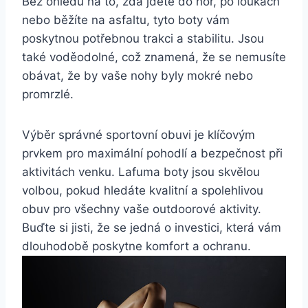
Bez ohledu ⁢na to, zda ⁣jdete⁢ do hor, po loukách
nebo běžíte​ na asfaltu, tyto boty vám
poskytnou potřebnou trakci a stabilitu. Jsou
⁤také voděodolné,‍ což znamená, že se nemusíte
obávat,‍ že by vaše ⁢nohy byly mokré nebo
promrzlé.
Výběr správné sportovní obuvi je klíčovým
prvkem‍ pro maximální pohodlí a bezpečnost při ​
aktivitách venku. Lafuma boty jsou skvělou
volbou, pokud hledáte kvalitní a ⁣spolehlivou‌
obuv ‌pro všechny vaše outdoorové aktivity.
Buďte ⁢si jisti, že se jedná ​o investici, která⁤ vám
dlouhodobě poskytne komfort a ochranu.