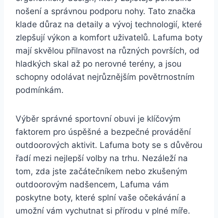
⁢nošení a správnou podporu nohy. Tato​ značka
klade důraz⁢ na detaily a vývoj technologií, které
zlepšují výkon a komfort uživatelů. Lafuma boty
mají skvělou⁤ přilnavost na různých površích, ⁢od
hladkých skal až po‍ nerovné terény, ⁤a jsou
schopny odolávat nejrůznějším‌ povětrnostním
‌podmínkám.
Výběr správné sportovní obuvi ​je klíčovým
faktorem pro úspěšné a bezpečné provádění
outdoorových aktivit. Lafuma boty se s důvěrou
řadí mezi ‍nejlepší‍ volby na trhu. Nezáleží na
tom, zda‍ jste začátečníkem nebo zkušeným
outdoorovým nadšencem, ⁢Lafuma vám
poskytne boty, které ⁢splní vaše očekávání a​
umožní vám ​vychutnat si přírodu v ​plné míře.