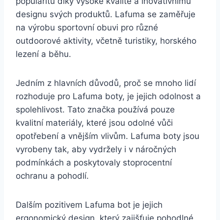
popularitu díky‌ vysoké kvalitě a inovativnímu⁣
designu svých produktů.⁢ Lafuma se zaměřuje
na výrobu sportovní obuvi‍ pro různé‍
outdoorové ⁢aktivity, včetně turistiky, ⁣horského
lezení a běhu.
Jedním z hlavních důvodů, proč se mnoho lidí
rozhoduje pro Lafuma boty, je jejich odolnost a
spolehlivost. Tato značka ⁢používá pouze
kvalitní materiály, ⁢které jsou odolné vůči⁢
opotřebení a ​vnějším vlivům.⁤ Lafuma boty jsou
vyrobeny tak, aby vydržely i‌ v náročných
podmínkách a ⁣poskytovaly stoprocentní
ochranu‍ a pohodlí.
Dalším pozitivem ⁤Lafuma⁣ bot je jejich
⁤ergonomický design, který zajišťuje pohodlné