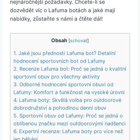
nejnáročnější požadavky. Chcete-li​ se
dozvědět víc o ‍Lafuma botách ​a jaké mají
nabídky, zůstaňte s námi a čtěte dál!
Obsah
[
schovat
]
1. Jaké jsou přednosti Lafuma bot?⁤ Detailní
hodnocení ​sportovních bot od ⁣Lafumy
2. Recenze Lafuma bot: Proč se jedná o kvalitní
sportovní obuv pro všechny aktivity
3. Odborné hodnocení sportovní obuvi od
Lafumy: Komfort a funkčnost na vysoké úrovni
4. Lafuma boty: Skvělá ⁣volba pro outdoorové
dobrodružství a pohodlnou denní obuv
5. Sportovní obuv od ‍Lafumy: Proč se jedná⁢ o
oblíbenou značku⁤ mezi outdoorovými nadšenci
6. Expertní recenze: Lafuma boty pro více než
jen​ běhání