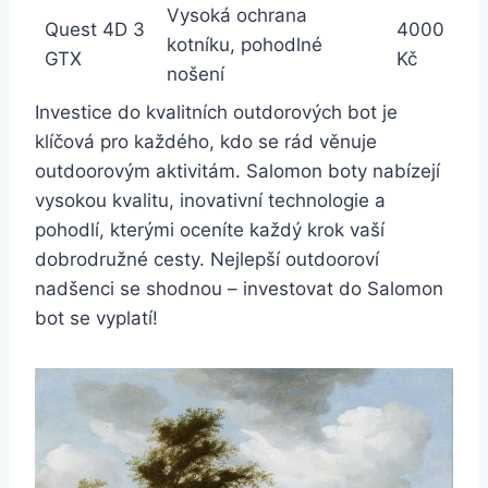
Vysoká ochrana
Quest ‍4D 3
4000
kotníku, pohodlné
GTX
Kč
nošení
Investice do​ kvalitních outdorových bot ‌je ​
klíčová pro každého, kdo se rád věnuje
outdoorovým ⁤aktivitám. Salomon boty nabízejí
vysokou kvalitu,‌ inovativní technologie a
pohodlí, kterými oceníte každý krok vaší
‌dobrodružné cesty. ⁣Nejlepší outdooroví
‌nadšenci⁢ se⁤ shodnou –⁤ investovat do Salomon
⁤bot ⁤se vyplatí!