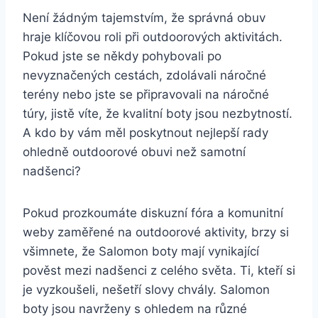
Není žádným tajemstvím,‍ že správná obuv
hraje ⁣klíčovou roli ⁢při ‍outdoorových aktivitách.
Pokud jste se⁤ někdy pohybovali po‍
nevyznačených cestách, ​zdolávali náročné
terény nebo jste ⁤se připravovali na náročné
túry,⁤ jistě víte,​ že kvalitní boty​ jsou nezbytností.
⁣A kdo by⁣ vám měl ‌poskytnout ⁤nejlepší rady
ohledně outdoorové⁣ obuvi než samotní
nadšenci?
Pokud prozkoumáte diskuzní fóra a komunitní
⁣weby zaměřené na outdoorové ⁣aktivity, brzy si
všimnete, že ‌Salomon boty mají vynikající
pověst mezi⁢ nadšenci z celého⁤ světa. Ti, ⁤kteří si
je vyzkoušeli, nešetří ‍slovy chvály.⁢ Salomon
boty ⁤jsou navrženy⁣ s ohledem⁢ na různé⁢