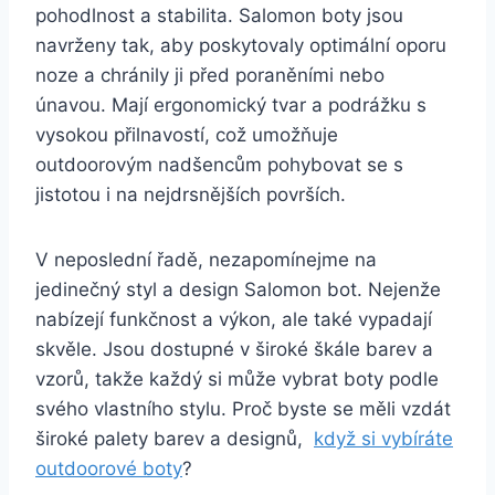
pohodlnost a stabilita. Salomon ⁢boty jsou
navrženy‌ tak, aby poskytovaly optimální ⁤oporu
noze‍ a‍ chránily ji ⁣před‌ poraněními ‍nebo
‌únavou. Mají⁣ ergonomický tvar a podrážku s​
vysokou přilnavostí, což ⁣umožňuje
⁤outdoorovým nadšencům pohybovat ​se s
jistotou i⁢ na nejdrsnějších površích.
V neposlední řadě, nezapomínejme na
jedinečný‌ styl a design Salomon bot. Nejenže
nabízejí funkčnost ⁣a výkon, ale ⁢také vypadají‍
skvěle. ⁢Jsou⁣ dostupné v široké škále barev​ a
vzorů, takže⁣ každý si může vybrat boty podle
svého vlastního stylu. Proč byste se⁢ měli‌ vzdát
široké palety barev​ a‍ designů, ​
když​ si vybíráte
‍outdoorové boty
?