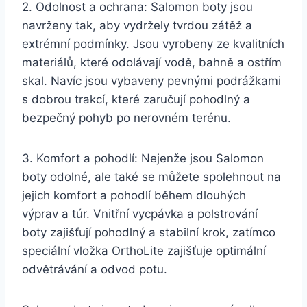
2. Odolnost ⁣a ochrana: Salomon ⁢boty jsou
navrženy tak,⁢ aby ⁣vydržely tvrdou zátěž⁣ a
extrémní podmínky. Jsou vyrobeny ze kvalitních
materiálů, které odolávají ‌vodě, bahně a ostřím
skal. Navíc⁣ jsou vybaveny pevnými podrážkami ​
s dobrou trakcí, které zaručují pohodlný a
bezpečný​ pohyb po nerovném terénu.
3. Komfort ⁣a pohodlí: Nejenže‍ jsou ⁤Salomon
boty odolné, ale ‍také‍ se můžete⁤ spolehnout na
‍jejich komfort a ‍pohodlí⁢ během ⁤dlouhých
výprav a túr. Vnitřní vycpávka‍ a polstrování
boty zajišťují ‌pohodlný ​a stabilní krok, zatímco
speciální vložka OrthoLite zajišťuje optimální
odvětrávání a odvod potu.