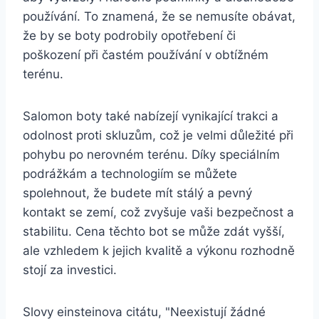
⁢používání. To znamená, že se nemusíte obávat,
⁣že​ by se boty podrobily opotřebení⁤ či
poškození při častém‌ používání v obtížném⁢
terénu.
Salomon boty také nabízejí vynikající trakci a
⁢odolnost proti skluzům, což‌ je velmi důležité⁤ při⁢
pohybu po nerovném⁢ terénu. Díky‌ speciálním
podrážkám a technologiím se můžete
spolehnout, ​že budete mít​ stálý a pevný
kontakt se zemí, což zvyšuje vaši bezpečnost a
stabilitu. ⁤Cena těchto‍ bot se může zdát vyšší,​
ale ⁢vzhledem k⁢ jejich kvalitě ⁤a výkonu rozhodně
stojí‌ za⁢ investici.
Slovy einsteinova citátu,⁤ "Neexistují ⁣žádné