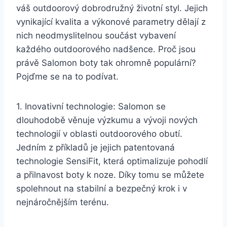
váš outdoorový dobrodružný životní‌ styl. Jejich⁢
vynikající kvalita ⁢a výkonové⁤ parametry dělají z
‍nich⁣ neodmyslitelnou součást ⁣vybavení
každého outdoorového nadšence. Proč‌ jsou
právě Salomon boty tak ohromně populární?
Pojďme se‌ na to podívat.
1. ​Inovativní technologie:⁢ Salomon se
dlouhodobě věnuje výzkumu a vývoji ⁤nových
technologií v oblasti⁢ outdoorového obutí.
Jedním⁣ z příkladů je jejich patentovaná
technologie SensiFit, ‌která‍ optimalizuje pohodlí⁤
a přilnavost boty k noze. Díky tomu se můžete
spolehnout ⁣na stabilní ⁣a bezpečný krok i v
nejnáročnějším terénu.