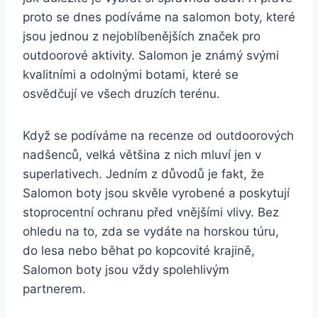
proto se dnes podíváme na salomon boty, ⁣které
jsou jednou ‍z nejoblíbenějších⁢ značek pro
outdoorové aktivity.​ Salomon⁤ je⁢ známý svými
kvalitními a odolnými botami, které se
osvědčují ve všech ​druzích terénu.
Když se podíváme ⁣na ⁤recenze od outdoorových
nadšenců,⁣ velká většina z nich mluví jen v
superlativech. Jedním z důvodů je fakt, že
Salomon boty jsou skvěle vyrobené a poskytují
‌stoprocentní ochranu ​před vnějšími vlivy. Bez
ohledu ​na ‍to,‍ zda se vydáte na horskou⁣ túru,
‍do lesa nebo běhat po ‍kopcovité krajině,⁣
Salomon boty ​jsou vždy spolehlivým
⁤partnerem.