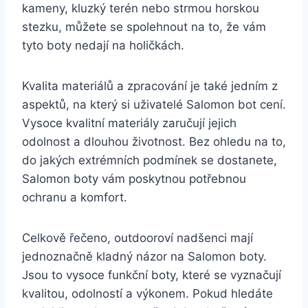
kameny, kluzký terén ​nebo strmou‍ horskou
stezku, ​můžete se ‍spolehnout ⁣na to, že vám
tyto boty nedají ​na holičkách.
Kvalita materiálů a zpracování‍ je‍ také jedním⁢ z⁢
aspektů, na který si uživatelé Salomon‍ bot cení.
Vysoce kvalitní⁤ materiály ‍zaručují jejich
odolnost a dlouhou životnost. Bez ohledu na ⁢to,
do jakých ‍extrémních podmínek se dostanete,
Salomon boty vám‍ poskytnou potřebnou
ochranu a ‌komfort.
Celkově ‍řečeno, ‍outdooroví nadšenci mají
jednoznačně⁢ kladný názor na Salomon boty.
Jsou​ to ‍vysoce funkční boty, které se vyznačují
kvalitou, odolností a výkonem.‌ Pokud hledáte