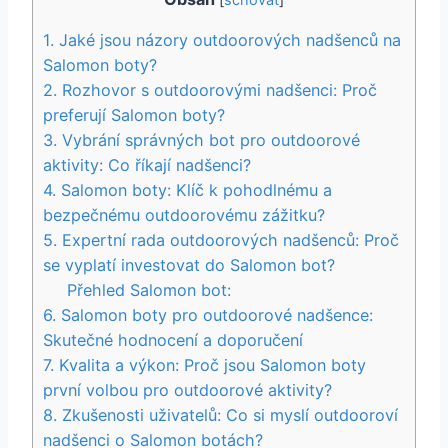
1. Jaké ‌jsou ‍názory ⁢outdoorových nadšenců na
Salomon boty?
2. Rozhovor s ​outdoorovými nadšenci: ​Proč
preferují Salomon boty?
3. Vybrání správných bot pro outdoorové
aktivity: Co říkají nadšenci?
4.‍ Salomon boty: Klíč k pohodlnému ⁣a‌
bezpečnému outdoorovému zážitku?
5. Expertní rada outdoorových nadšenců: Proč​
se vyplatí investovat do Salomon bot?
Přehled‍ Salomon bot:
6. Salomon boty ⁣pro outdoorové ⁣nadšence:
Skutečné hodnocení⁢ a doporučení
7.​ Kvalita a výkon: Proč jsou Salomon boty
první volbou ​pro outdoorové aktivity?
8. Zkušenosti uživatelů: Co si⁢ myslí outdooroví
nadšenci o‌ Salomon botách?