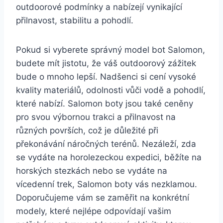
outdoorové podmínky a nabízejí vynikající
přilnavost, stabilitu a pohodlí.
Pokud si vyberete správný model bot Salomon,
budete ⁣mít jistotu, že váš outdoorový ​zážitek​
bude‌ o mnoho lepší. Nadšenci si cení vysoké‌
kvality materiálů, odolnosti vůči‍ vodě ‌a pohodlí,
které⁢ nabízí. Salomon boty jsou také ceněny
pro svou ​výbornou trakci a přilnavost na
různých ⁢površích, což je důležité při
překonávání náročných terénů. Nezáleží, zda
se vydáte ‌na horolezeckou expedici, běžíte⁢ na
horských stezkách nebo se vydáte na‍
vícedenní trek, Salomon boty vás ‍nezklamou.
⁤Doporučujeme‍ vám‌ se zaměřit‌ na⁢ konkrétní
modely, které nejlépe odpovídají vašim