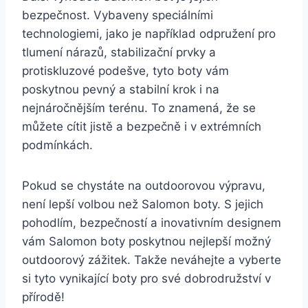
bezpečnost. Vybaveny speciálními
⁢technologiemi,⁤ jako je například odpružení pro‌
tlumení ⁢nárazů, stabilizační ⁤prvky a‌
protiskluzové podešve, tyto boty‌ vám
poskytnou‍ pevný a stabilní krok i na
nejnáročnějším ⁣terénu. To znamená, že se
můžete cítit jistě a bezpečně i v extrémních
podmínkách.
Pokud ‌se chystáte na ‌outdoorovou​ výpravu,
není lepší ⁢volbou než Salomon boty. S ​jejich
pohodlím, bezpečností a inovativním‍ designem ​
vám Salomon‍ boty poskytnou nejlepší možný
outdoorový zážitek. Takže ⁣neváhejte a vyberte ​
si tyto vynikající boty pro⁣ své​ dobrodružství v
přírodě!