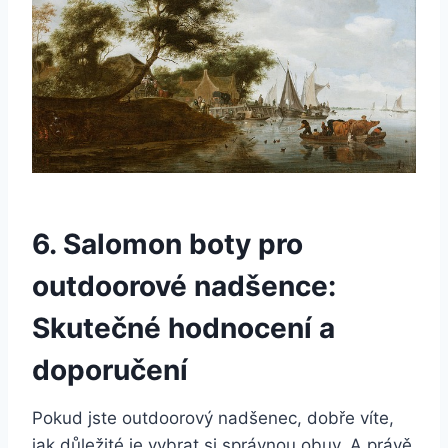
6. Salomon boty ⁣pro
outdoorové ⁣nadšence:
Skutečné hodnocení⁢ a
doporučení
Pokud jste outdoorový nadšenec,​ dobře víte,⁢
jak důležité je ⁣vybrat⁤ si⁤ správnou obuv. A ‌právě