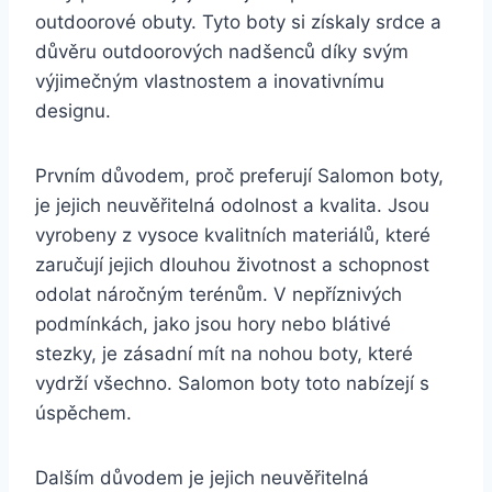
outdoorové obuty. Tyto‌ boty si získaly srdce a‌
důvěru​ outdoorových nadšenců díky svým
výjimečným ⁢vlastnostem⁣ a inovativnímu
designu.
Prvním důvodem, proč preferují Salomon boty,
je jejich neuvěřitelná ⁢odolnost a kvalita. Jsou
vyrobeny z vysoce⁣ kvalitních materiálů, které
zaručují jejich dlouhou životnost a schopnost
odolat náročným terénům. ⁤V‌ nepříznivých‍
podmínkách,⁣ jako jsou hory nebo blátivé
stezky, je zásadní mít ⁣na nohou boty, které
vydrží všechno.​ Salomon boty toto ⁢nabízejí s
úspěchem.
Dalším ​důvodem je jejich neuvěřitelná