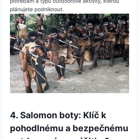
potřebám ​a ⁣typu outdoorové aktivity, kterou
⁣plánujete podniknout.
4.‍ Salomon boty: Klíč k
pohodlnému ⁣a‌ bezpečnému