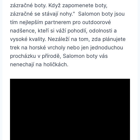
zázračné boty. Když⁤ zapomenete boty,
zázračné⁤ se stávají⁤ nohy." ⁢ Salomon⁢ boty jsou
tím⁣ nejlepším partnerem pro outdoorové
nadšence,⁤ kteří si váží pohodlí, odolnosti a
⁤vysoké kvality. Nezáleží⁢ na ​tom, zda plánujete
trek ⁢na horské​ vrcholy nebo jen jednoduchou
⁣procházku v přírodě, Salomon boty​ vás
nenechají⁣ na‍ holičkách.