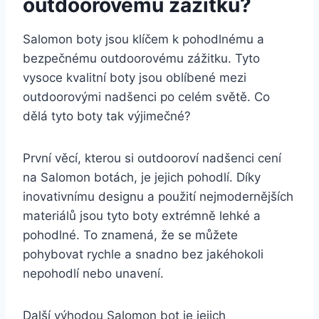
outdoorovému zážitku?
Salomon boty jsou klíčem k ⁣pohodlnému a⁣
bezpečnému outdoorovému⁤ zážitku.⁢ Tyto
vysoce kvalitní boty ​jsou oblíbené mezi
outdoorovými ⁤nadšenci ‍po celém světě.‌ Co
dělá⁤ tyto ⁢boty tak výjimečné?
První věcí, kterou si outdooroví nadšenci cení
na⁤ Salomon ​botách, je jejich pohodlí. Díky
⁢inovativnímu designu a použití nejmodernějších
materiálů jsou tyto boty extrémně lehké a
pohodlné. To znamená, že se ‌můžete
pohybovat rychle a snadno bez jakéhokoli
nepohodlí nebo unavení.
Další výhodou Salomon‍ bot je jejich