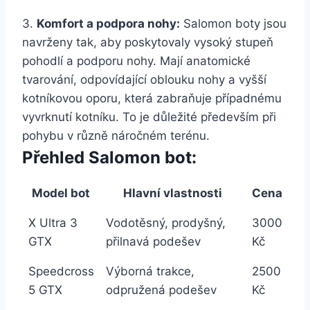
3.
Komfort a podpora nohy:
Salomon boty ⁣jsou
navrženy ‍tak, ⁤aby‌ poskytovaly vysoký stupeň
pohodlí a podporu ⁤nohy. ‌Mají anatomické
tvarování, odpovídající oblouku nohy a ‍vyšší
kotníkovou‌ oporu, která zabraňuje případnému⁤
vyvrknutí kotníku. To je důležité především při
pohybu ⁣v různě náročném terénu.
Přehled‍ Salomon bot:
Model bot
Hlavní​ vlastnosti
Cena
X Ultra 3
Vodotěsný, prodyšný,
3000
⁢GTX
přilnavá podešev
Kč
Speedcross
Výborná trakce,
2500
⁤5 GTX
odpružená podešev
‍Kč