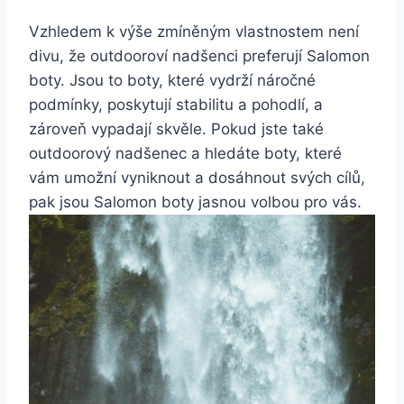
Vzhledem k​ výše zmíněným vlastnostem ‌není ​
divu, že outdooroví nadšenci preferují⁣ Salomon
boty.⁤ Jsou to boty, ‌které vydrží​ náročné⁤
podmínky, ​poskytují stabilitu a pohodlí,⁢ a
‌zároveň vypadají skvěle. ⁢Pokud​ jste také
‍outdoorový nadšenec a ⁤hledáte ‍boty, které
vám umožní vyniknout a dosáhnout svých cílů,
⁢pak ‍jsou Salomon boty⁤ jasnou volbou pro ⁤vás.