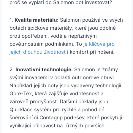
proč se vyplatí do Salomon bot investovat?
1.
Kvalita materiálu:
Salomon ⁢používá ve svých
botách⁣ špičkové materiály, ⁣které jsou odolné⁢
proti​ opotřebení, vodě a nepříznivým
⁣povětrnostním podmínkám. To
je klíčové pro
jejich dlouhou ‌životnost
i komfort ⁤při nošení.
2.
Inovativní technologie:
Salomon je známý
svými ⁢inovacemi v oblasti ⁤outdoorové obuvi.
Například jejich‍ boty jsou vybaveny technologií
Gore-Tex, ‍která zajišťuje vodotěsnost‌ a
zároveň ​prodyšnost. Dalšími příklady jsou
Quicklace systém pro rychlé a pohodlné
⁣šněrování či Contagrip podešev, které‍ poskytují
⁣vynikající přilnavost na různých površích.