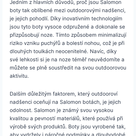
Jedním z hlavních důvodů, proč jsou Salomon
boty⁤ tak oblíbené⁣ mezi outdoorovými nadšenci,
je jejich‌ pohodlí.‍ Díky ⁣inovativním technologiím
jsou tyto‌ boty vysoce odpružené a‍ dokonale‍ se
přizpůsobují noze. Tímto způsobem minimalizují
⁤riziko vzniku puchýřů a bolestí nohou, ⁢což je‍ při
dlouhých toulkách⁤ neocenitelné. Navíc, díky
své lehkosti​ si je na‌ noze téměř neuvědomíte ⁢a
můžete se plně soustředit na⁤ svou outdoorovou
​aktivitu.
Dalším důležitým faktorem, který ⁢outdooroví
nadšenci oceňují na Salomon botách, je jejich
odolnost. Salomon je známý svou vysokou
kvalitou a pevností materiálů,‍ které používá při
výrobě svých produktů. Boty jsou vyrobené tak,
aby vydržely i náročné podmínky a dlouhodobé