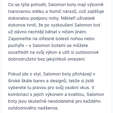
Co se týče pohodlí,⁤ Salomon‌ boty mají výborně
tvarovanou stélku a tlumič nárazů, což ⁣zajišťuje
dokonalou podporu nohy. Někteří uživatelé
⁤dokonce‌ tvrdí, že ‌po ‌vyzkoušení Salomon bot
⁢už dávno nechtějí běhat v ničem jiném.‍
Zapomeňte na⁤ otřesné bolesti nohou nebo
puchýře – s Salomon botami se můžete
soustředit na ⁢svůj výkon a užít si outdoorové ​
dobrodružství ⁣bez jakýchkoli ⁣omezení.
Pokud​ jde o ⁤styl, Salomon boty přicházejí v⁢
široké⁣ škále barev a designů, takže si jistě
vyberete tu pravou pro svůj osobní vkus.​ V‍
kombinaci s jejich výkonem a kvalitou, Salomon
⁤boty jsou‌ skutečně neodolatelné⁣ pro každého
outdoorového nadšence.