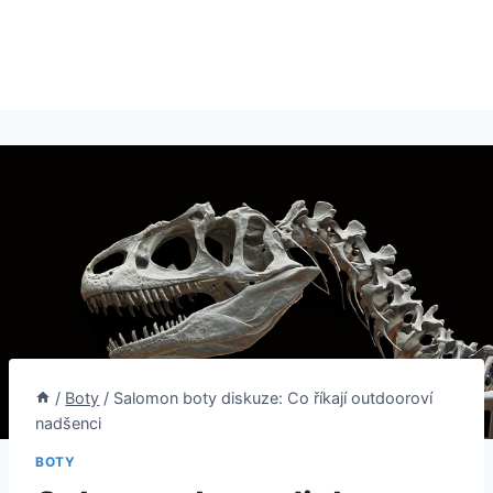
/
Boty
/
Salomon boty diskuze: Co říkají outdooroví
nadšenci
BOTY