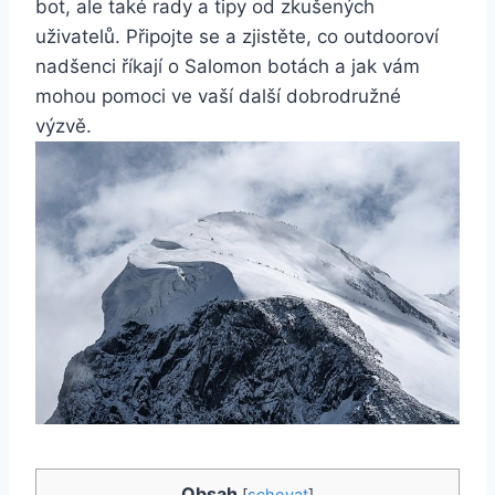
bot, ale​ také⁣ rady ‍a tipy ​od zkušených
uživatelů. Připojte se a zjistěte, co ⁤outdooroví
nadšenci ⁣říkají o Salomon botách‌ a jak vám
mohou pomoci ve vaší další dobrodružné
výzvě.
Obsah
[
schovat
]