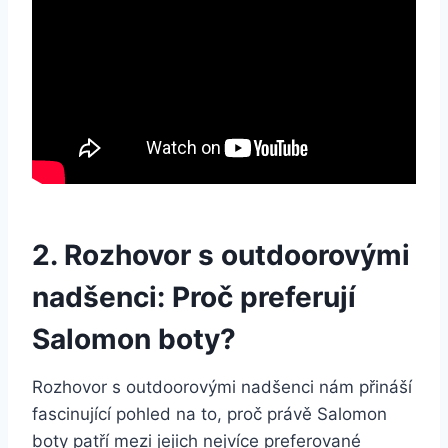
2. Rozhovor s ​outdoorovými
nadšenci: ​Proč preferují
Salomon boty?
Rozhovor⁤ s​ outdoorovými nadšenci nám ⁤přináší
⁤fascinující pohled na ⁤to, proč⁣ právě ‍Salomon⁢
boty patří mezi jejich⁤ nejvíce‌ preferované