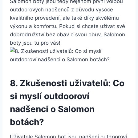
Salomon⁣ boty‌ jsou tedy nejenom⁤ první volbou
outdoorových nadšenců ‌z důvodu vysoce
‍kvalitního provedení, ale⁣ také díky skvělému
⁤výkonu a⁢ komfortu. Pokud si chcete​ užívat své
dobrodružství ⁢bez obav o svou obuv, Salomon
boty jsou tu pro⁢ vás!
8. Zkušenosti uživatelů: Co
si⁢ myslí outdooroví
nadšenci o‌ Salomon
botách?
Uživatele ⁢Salomon bot jsou nadšení outdooroví‍