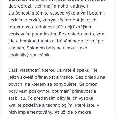
dobrodruzi, kteří mají mnoho kladných
zkušeností s těmito ‍vysoce výkonnými botami.
Jedním ‍z‍ prvků, kterým těchto⁤ bot je ⁢jejich
robustnost‍ a odolnost ‍vůči nejrůznějším
venkovním podmínkám. Bez ohledu ⁤na to, zda‍
jde o horskou⁣ turistiku, běhání nebo lezení po
skalách, Salomon boty se⁣ ukazují jako
‌spolehlivý společník.
Další ⁣vlastností, kterou uživatelé opakují, je
jejich skvělá přilnavost a trakce.⁣ Bez⁤ ohledu na
povrch, na ​kterém se pohybujete, ‍Salomon
⁣boty vám poskytnou optimální ​přilnavost a
stabilitu. To⁢ především⁤ díky jejich vysoké ​
kvalitě podešve a technologiím, které jsou v
nich ‍implementovány. ‌Ať už jde o mokré