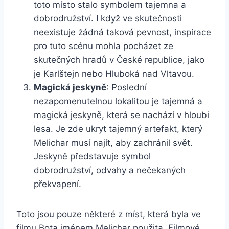
toto místo stalo symbolem tajemna a
dobrodružství. I když ve skutečnosti
neexistuje žádná taková pevnost, inspirace
pro tuto scénu mohla pocházet ze
skutečných hradů ‍v České republice, jako
je Karlštejn nebo Hluboká nad Vltavou.
Magická ⁢jeskyně
: Poslední
nezapomenutelnou lokalitou je tajemná ⁣a
magická ‌jeskyně, která se‍ nachází⁣ v hloubi ​
lesa. Je zde ukryt tajemný artefakt, který
Melichar musí najít, aby zachránil svět.
Jeskyně představuje symbol
dobrodružství, odvahy a ⁢nečekaných
překvapení.
Toto ⁢jsou ⁢pouze některé z ‌míst, která⁢ byla ve
filmu Bota ⁣jménem Melichar použita. Filmové