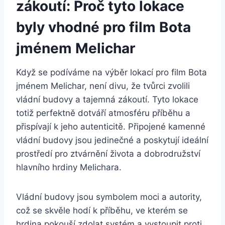
zákoutí:‍ Proč tyto​ lokace
byly vhodné pro film Bota​
jménem Melichar
Když se podíváme na⁢ výběr⁢ lokací pro film Bota
jménem Melichar, není‌ divu, ​že tvůrci zvolili
vládní budovy a‌ tajemná zákoutí. Tyto lokace
totiž‍ perfektně dotváří atmosféru příběhu a
přispívají k jeho autenticitě. Připojené kamenné
vládní budovy​ jsou jedinečné a poskytují⁢ ideální
⁣prostředí pro ztvárnění života a dobrodružství
hlavního hrdiny Melichara.
Vládní budovy‍ jsou symbolem moci a autority,
což se skvěle hodí k příběhu, ve kterém se
hrdina pokouší⁤ zdolat systém ‌a ⁣vystoupit proti