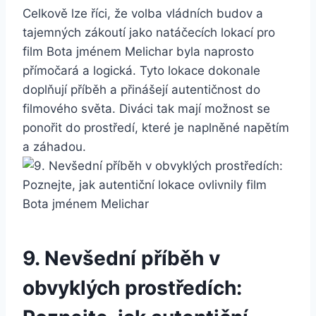
Celkově lze říci, že volba ⁤vládních budov a‍
tajemných zákoutí jako natáčecích lokací pro
film Bota ‌jménem‌ Melichar byla naprosto
⁣přímočará a logická. Tyto lokace dokonale
doplňují příběh ⁤a přinášejí autentičnost do
filmového světa. Diváci tak mají možnost se
⁢ponořit do‌ prostředí, které je⁣ naplněné napětím
a záhadou.
9. Nevšední příběh v​
obvyklých prostředích: