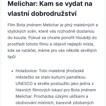
Melichar: Kam se vydat na
vlastní⁤ dobrodružství
Film Bota jménem Melichar ⁢je plný malebných a
idylických scén, které vás rozhodně dostanou⁢
do ‌kouzla. Pokud se chcete ponořit hlouběji do
‌prostředí tohoto ​filmu a objevit nejlepší místa,
kde⁤ se ‌natáčel, máme⁤ pro vás několik skvělých
tipů!
Holašovice: Toto malebné jihočeské
městečko se stalo kulturní památkou‌
UNESCO a skvěle posloužilo jako jedna⁢ z
‌hlavních‌ filmových lokací pro Bota jménem
Melichar. ‌Procházka úzkými uličkami a
obdivování místních,​ barevně zdobených