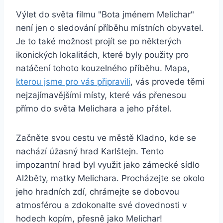
Výlet do světa filmu "Bota jménem⁤ Melichar"
není jen o⁤ sledování příběhu místních obyvatel.
Je to také možnost projít‌ se po některých
ikonických lokalitách, které⁤ byly použity pro
natáčení tohoto kouzelného příběhu. Mapa,
kterou jsme pro vás⁤ připravili
, ​vás provede těmi
nejzajímavějšími místy, které vás⁤ přenesou
přímo do světa Melichara a jeho přátel.
Začněte svou⁣ cestu ve ​městě Kladno, kde se
nachází úžasný hrad Karlštejn. Tento
impozantní hrad byl využit jako ​zámecké sídlo
Alžběty, matky Melichara. Procházejte se okolo
jeho hradních zdí, chrámejte se dobovou
atmosférou a⁢ zdokonalte své dovednosti v
hodech ⁣kopím, přesně jako⁢ Melichar!