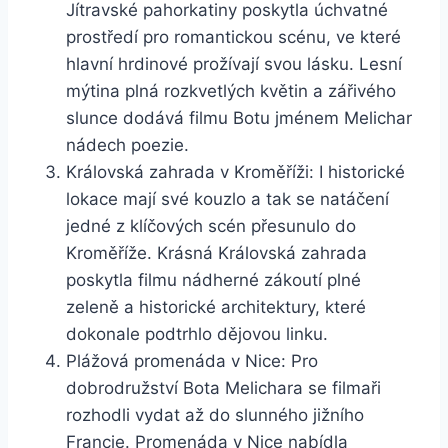
Jítravské ⁢pahorkatiny poskytla ​úchvatné
prostředí pro romantickou ‌scénu, ve které
hlavní hrdinové prožívají ​svou lásku. Lesní
mýtina plná rozkvetlých ‌květin a zářivého
slunce dodává filmu Botu jménem​ Melichar
nádech poezie.
Královská zahrada ⁣v Kroměříži: I​ historické
lokace mají své kouzlo a tak se natáčení​
jedné z klíčových​ scén přesunulo do
Kroměříže. Krásná Královská zahrada
poskytla filmu nádherné zákoutí plné
zeleně a⁣ historické⁢ architektury, které
dokonale podtrhlo dějovou linku.
Plážová promenáda v‍ Nice: Pro
dobrodružství‌ Bota Melichara se ⁣filmaři
rozhodli vydat až do slunného jižního
Francie. Promenáda v Nice nabídla