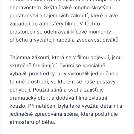
nepravostem. Skýtají také mnoho⁤ skrytých
prostranství a tajemných ⁢zákoutí,​ které hravě
zapadají do atmosféry filmu. V⁤ těchto
⁢prostorech se odehrávají⁣ klíčové momenty
příběhu​ a ⁢vytvářejí ⁤napětí a zvědavost ⁢diváků.
Tajemná zákoutí, ⁤která se v​ filmu objevují, jsou
skutečně fascinující. Tvůrci se‍ speciálně
vybavili prostředky, aby vykouzlili jedinečné a
temné prostředí,​ ve kterém se naše postavy⁣
pohybují. Použití stínů‍ a světla zajišťuje
dramatický efekt a dodává filmu ⁤zvláštní
kouzlo. Při natáčení byla také‌ využita detailní a
jedinečně zpracovaná scéna, která podtrhuje
atmosféru příběhu.