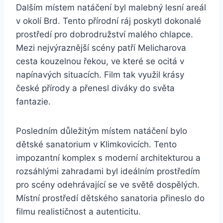
Dalším místem natáčení byl malebný lesní areál
v okolí Brd. Tento⁢ přírodní ‍ráj poskytl⁣ dokonalé
prostředí pro dobrodružství malého chlapce.
⁤Mezi ⁣nejvýraznější scény patří Melicharova
cesta kouzelnou ​řekou, ve ⁤které se ⁢ocitá v
napínavých situacích. Film tak​ využil krásy
české přírody ‌a přenesl diváky do světa
fantazie.
Posledním důležitým místem‌ natáčení bylo
dětské sanatorium v‌ Klimkovicích. Tento‌
impozantní komplex s moderní architekturou ⁣a
rozsáhlými⁤ zahradami byl ⁢ideálním prostředím
‌pro scény odehrávající se ve světě dospělých.
Místní⁢ prostředí dětského sanatoria přineslo⁤ do
filmu realističnost a autenticitu.