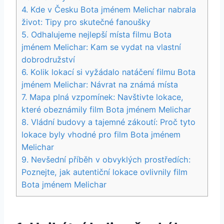
4. Kde⁣ v​ Česku Bota jménem​ Melichar nabrala
‌život: Tipy pro skutečné fanoušky
5. Odhalujeme nejlepší⁢ místa filmu Bota
jménem Melichar: Kam se vydat na vlastní⁤
dobrodružství
6. Kolik lokací​ si‍ vyžádalo natáčení ⁢filmu Bota
⁢jménem ‍Melichar: ⁤Návrat na známá⁢ místa
7. ​Mapa⁣ plná vzpomínek: Navštivte lokace,
které obeznámily film ‍Bota jménem Melichar
8. Vládní ‌budovy a tajemné zákoutí:‍ Proč tyto​
lokace byly vhodné pro film Bota​ jménem
Melichar
9. Nevšední příběh v​ obvyklých prostředích:
Poznejte, ‍jak autentiční lokace ovlivnily film
Bota jménem Melichar