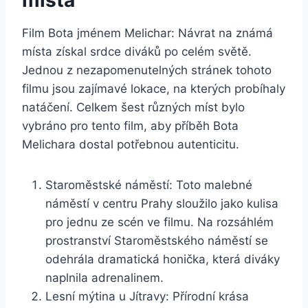
místa
Film Bota​ jménem Melichar: Návrat na známá
místa získal srdce diváků po celém ⁤světě.
Jednou z nezapomenutelných⁣ stránek tohoto
⁤filmu⁣ jsou zajímavé lokace,‍ na⁢ kterých probíhaly
natáčení.‌ Celkem šest různých míst ‌bylo​
vybráno pro tento film, aby příběh Bota​
Melichara dostal potřebnou autenticitu.
Staroměstské náměstí:​ Toto malebné
náměstí v‌ centru Prahy sloužilo jako ⁢kulisa
pro jednu ze scén ve filmu. Na rozsáhlém
prostranství Staroměstského náměstí se
odehrála dramatická​ honička, ‍která diváky
naplnila adrenalinem.
Lesní mýtina u Jítravy: Přírodní krása