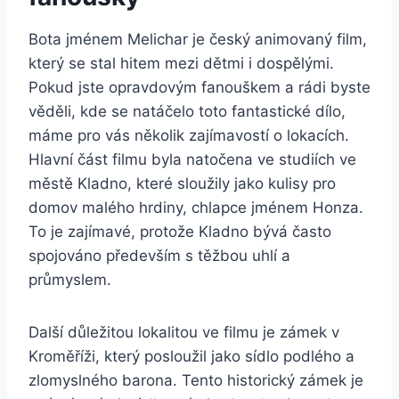
Bota jménem Melichar ⁤je český animovaný⁣ film,
který se stal hitem mezi dětmi⁣ i dospělými.
⁢Pokud⁢ jste opravdovým fanouškem a rádi byste
věděli, kde⁢ se natáčelo​ toto fantastické dílo,​
máme ⁢pro vás několik zajímavostí ⁣o lokacích.
Hlavní část filmu⁤ byla natočena ve studiích ve
městě Kladno, které sloužily jako kulisy⁣ pro
domov ​malého hrdiny, chlapce jménem Honza.
To je zajímavé, protože Kladno ‌bývá často
spojováno především s těžbou uhlí a
průmyslem.
Další důležitou lokalitou ve filmu je zámek‍ v
Kroměříži, ‍který posloužil jako sídlo podlého a
zlomyslného ⁢barona. ⁣Tento historický ​zámek je