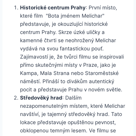
Historické centrum Prahy
: ⁣První místo,
⁤které film ‍ "Bota jménem Melichar"
představuje, je⁣ okouzlující historické
centrum Prahy. Skrze úzké uličky ⁣a
kamenné čtvrti se neohrožený Melichar
vydává na ⁢svou ​fantastickou⁢ pouť.
Zajímavostí je, ‌že tvůrci filmu se​ inspirovali
přímo skutečnými místy⁤ v ⁣Praze, jako‍ je
Kampa, Mala Strana nebo ⁤Staroměstské
náměstí. Přináší to⁢ divákům autentický
pocit a představuje Prahu v novém světle.
Středověký hrad
: ​Dalším
nezapomenutelným místem, které Melichar
⁤navštíví, je tajemný středověký hrad. Tato
lokace představuje opuštěnou pevnost,‍
obklopenou temným lesem.‍ Ve ⁢filmu se