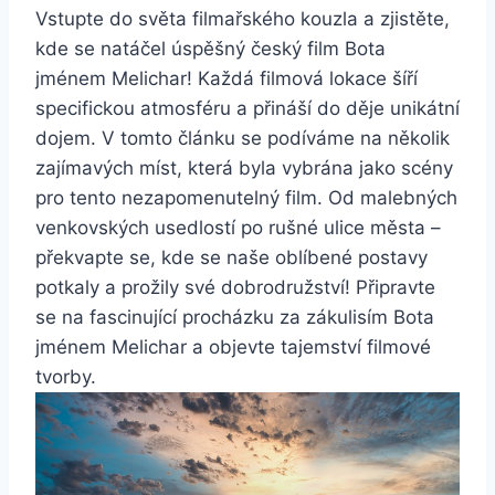
Vstupte do světa filmařského kouzla a zjistěte,
kde se⁣ natáčel úspěšný český film Bota
jménem Melichar! Každá filmová ​lokace šíří
specifickou atmosféru a přináší do⁣ děje unikátní
dojem. V tomto článku se podíváme na několik
zajímavých míst, která​ byla vybrána jako scény
pro tento nezapomenutelný film. ⁢Od malebných
venkovských⁢ usedlostí po ​rušné ulice města ⁢–
překvapte ‌se, kde se naše oblíbené​ postavy
potkaly a⁤ prožily své dobrodružství!‍ Připravte
se na fascinující procházku⁢ za zákulisím Bota
⁢jménem Melichar a objevte tajemství filmové
⁤tvorby.