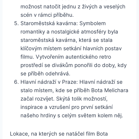
možnost natočit jednu ​z živých a ⁤veselých
scén v⁤ rámci příběhu.
Staroměstská ‍kavárna: ⁢Symbolem
⁢romantiky a nostalgické atmosféry byla
staroměstská ⁤kavárna, která se stala⁤
klíčovým místem setkání hlavních postav
filmu. ‌Vytvořením autentického retro
prostředí se⁤ divákům ponořili do⁣ doby, kdy
se příběh odehrává.
Hlavní nádraží v ⁢Praze: Hlavní nádraží se
stalo místem, kde se příběh Bota Melichara
začal rozvíjet. Skýtá tolik možností,
inspirace a vzrušení pro první setkání
našeho ‍hrdiny s celým světem kolem něj.
Lokace, na kterých se natáčel​ film Bota