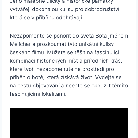
Jeho malebné uličky a historické⁤ památky
vytvářejí dokonalou kulisu pro dobrodružství,
která se v příběhu odehrávají.
Nezapomeňte ⁢se ⁣ponořit ⁤do světa Bota jménem
⁤Melichar a prozkoumat tyto‌ unikátní⁣ kulisy
⁣českého filmu. Můžete se těšit na fascinující
kombinaci historických míst ⁢a přírodních krás,
⁤které tvoří nezapomenutelné prostředí pro
příběh o botě, která⁣ získává život. Vydejte ‌se
na ⁢cestu ⁢objevování a nechte se⁤ okouzlit ⁢těmito‌
fascinujícími lokalitami.