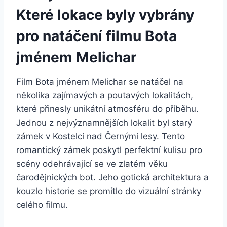
Které lokace ⁢byly vybrány​
pro natáčení filmu Bota‌
jménem Melichar
Film Bota jménem Melichar se natáčel na
několika ⁢zajímavých a poutavých lokalitách,
⁢které přinesly unikátní ​atmosféru‌ do příběhu.
Jednou z nejvýznamnějších lokalit‌ byl starý
zámek v Kostelci nad Černými lesy.‍ Tento⁣
romantický zámek poskytl perfektní kulisu pro⁣
scény odehrávající ‍se ‍ve zlatém věku
čarodějnických bot. Jeho gotická architektura a
kouzlo ⁢historie se promítlo⁤ do ⁤vizuální stránky
celého ​filmu.