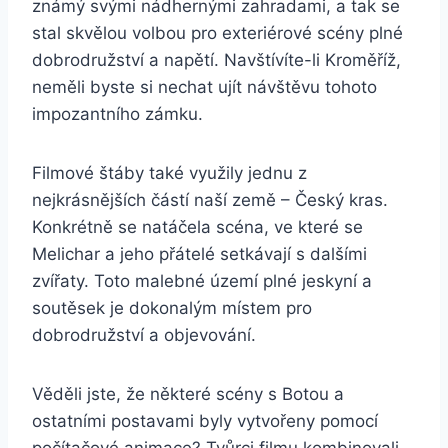
známý svými nádhernými zahradami, a ‍tak se
stal skvělou volbou ​pro exteriérové scény plné
⁤dobrodružství a napětí. Navštívíte-li⁤ Kroměříž,
neměli byste si nechat ujít návštěvu tohoto
impozantního zámku.
Filmové štáby také​ využily jednu z
nejkrásnějších ​částí​ naší země – Český kras.
Konkrétně se natáčela scéna, ve které se
Melichar a jeho⁢ přátelé ‌setkávají‍ s dalšími
zvířaty. Toto malebné území plné jeskyní a
soutěsek je‌ dokonalým ​místem pro
dobrodružství‌ a ‌objevování.
Věděli jste, ⁣že některé scény s Botou a
ostatními⁢ postavami ⁢byly vytvořeny pomocí