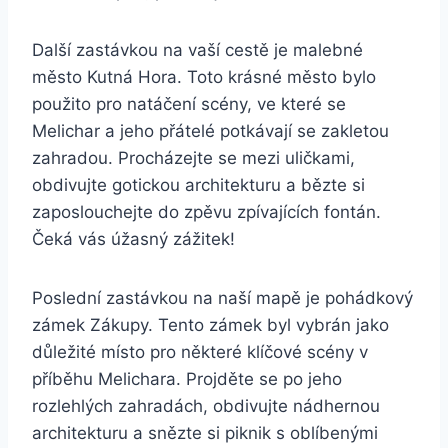
Další zastávkou⁣ na vaší cestě je malebné
město Kutná Hora. Toto ⁣krásné město bylo
⁢použito pro natáčení scény, ve které se
‍Melichar a jeho⁢ přátelé potkávají se zakletou
zahradou. Procházejte⁤ se mezi uličkami,‍
obdivujte gotickou architekturu a bězte si
zaposlouchejte ‍do‌ zpěvu zpívajících fontán.
Čeká vás úžasný zážitek!
Poslední zastávkou na naší⁢ mapě ‍je pohádkový
zámek Zákupy. Tento‌ zámek byl vybrán ⁣jako
důležité místo pro některé klíčové scény ⁢v
příběhu Melichara. Projděte se po ‍jeho
‍rozlehlých zahradách, obdivujte nádhernou
architekturu a​ snězte si piknik s oblíbenými