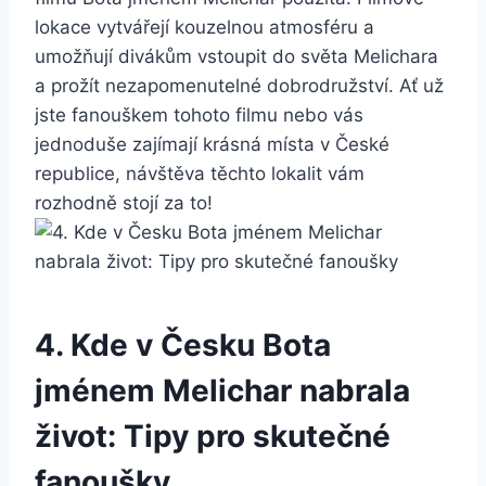
lokace vytvářejí kouzelnou atmosféru a
umožňují divákům⁢ vstoupit do světa Melichara
a⁢ prožít nezapomenutelné dobrodružství. ‍Ať už‌
jste fanouškem tohoto filmu nebo‍ vás
jednoduše⁣ zajímají ‍krásná místa v České
republice, návštěva těchto lokalit vám‌
rozhodně stojí za ⁣to!
4. Kde⁣ v​ Česku Bota
jménem​ Melichar nabrala
‌život: Tipy pro skutečné
fanoušky