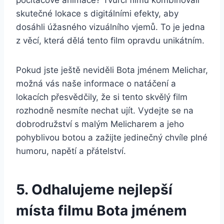
počítačové animace? Tvůrci filmu⁣ kombinovali
skutečné lokace s digitálními efekty, aby
dosáhli úžasného vizuálního vjemů. To ‌je jedna
z ⁤věcí, která dělá tento film opravdu unikátním.
Pokud jste ještě neviděli Bota jménem Melichar,
možná vás naše informace o ‍natáčení a
‍lokacích​ přesvědčily,​ že si tento skvělý⁣ film
‌rozhodně nesmíte nechat⁤ ujít. Vydejte se na
dobrodružství s malým Melicharem a jeho
pohyblivou botou a‍ zažijte jedinečný chvíle plné
‍humoru, napětí a přátelství.
5. Odhalujeme nejlepší⁢
místa filmu Bota jménem