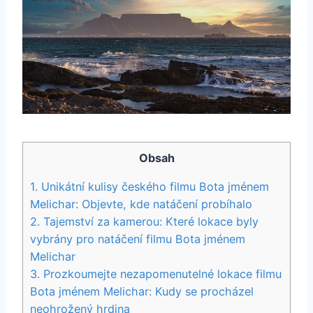
Obsah
1. Unikátní‍ kulisy českého filmu Bota jménem
Melichar: Objevte, kde natáčení​ probíhalo
2. Tajemství za kamerou: Které lokace ⁢byly
vybrány​ pro natáčení filmu Bota‌ jménem
Melichar
3. Prozkoumejte nezapomenutelné ‌lokace filmu
Bota ‍jménem Melichar: Kudy se procházel
neohrožený ​hrdina