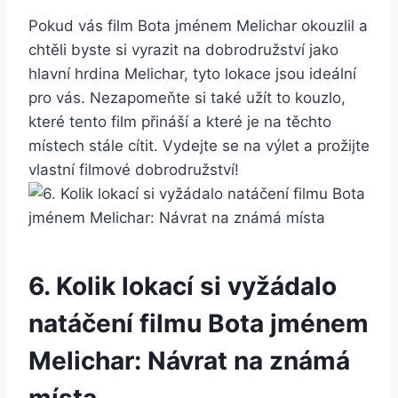
Pokud vás film Bota jménem Melichar ‍okouzlil a
chtěli byste si vyrazit⁢ na dobrodružství jako
hlavní hrdina Melichar, tyto lokace⁣ jsou ideální
pro‌ vás. Nezapomeňte⁤ si také užít to kouzlo,
které tento film ⁤přináší a které je na těchto
místech stále cítit. Vydejte se na výlet a prožijte
vlastní filmové dobrodružství!
6. Kolik lokací​ si‍ vyžádalo
natáčení ⁢filmu Bota ⁢jménem
‍Melichar: ⁤Návrat na známá⁢