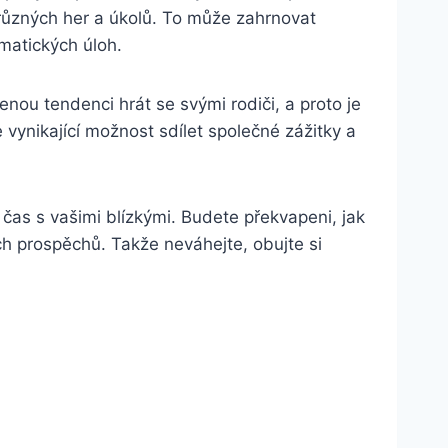
různých her a úkolů. To může zahrnovat
matických úloh.
nou tendenci hrát se svými rodiči, a proto je
e vynikající možnost sdílet společné zážitky a
čas s vašimi blízkými. Budete překvapeni, jak
ch prospěchů. Takže neváhejte, obujte si