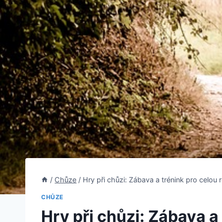
/
Chůze
/
Hry při chůzi: Zábava a trénink pro celou 
CHŮZE
Hry při chůzi: Zábava a