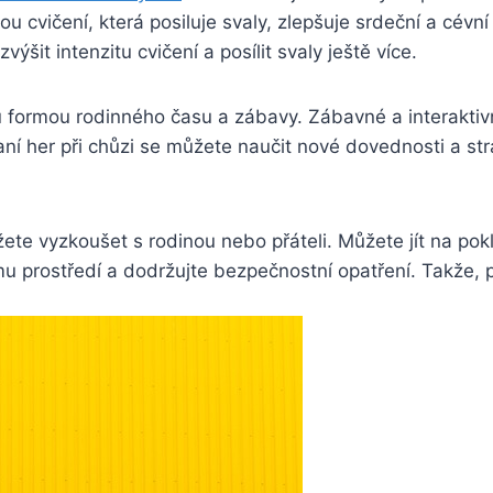
ou cvičení, která posiluje svaly, zlepšuje srdeční a cé
it intenzitu cvičení a posílit svaly ještě více.
u formou rodinného času a zábavy. Zábavné a interaktivní
hraní her při chůzi se můžete naučit nové dovednosti a stra
ůžete vyzkoušet s rodinou nebo přáteli. Můžete jít na po
 prostředí a dodržujte bezpečnostní opatření. Takže, p