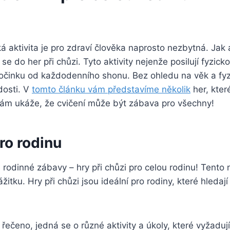
ká aktivita je pro zdraví člověka naprosto nezbytná. Jak 
do her při chůzi. Tyto aktivity nejenže posilují fyzickou
dpočinku od každodenního shonu. Bez ohledu na věk a fyz
dosti. V
tomto článku vám představíme několik
her, kter
 vám ukáže, že cvičení může být zábava pro všechny!
ro rodinu
rodinné zábavy – hry při chůzi pro celou rodinu! Tento
tku. Hry při chůzi jsou ideální pro rodiny, které hledají
řečeno, jedná se o různé aktivity a úkoly, které vyžaduj