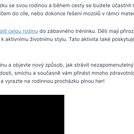
ázku se svou rodinou a během cesty se budete účastnit 
míčem do cíle, nebo dokonce řešení mozolů v rámci mate
ojit celou rodinu
do zábavného tréninku. Děti mají přiroze
t k aktivnímu životnímu stylu. Tato aktivita také poskytuj
.
dinu a objevte nový způsob, jak strávit nezapomenutelný 
radosti, smíchu a současně vám přinést mnoho zdravotní
 a vyrazte na rodinnou procházku plnou her!