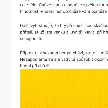
celé tělo. Chůze sama o sobě je skvělou form
hmotnost. Přidání her do chůze vám pomůže zvýš
Další výhodou je, že hry při chůzi jsou skvělo
přáteli, ať už jste venku či uvnitř. Navíc, při 
schopnosti.
Připravte si seznam her při chůzi, které si m
Nezapomeňte se ale vždy přizpůsobit okolnímu
hrami při chůzi!