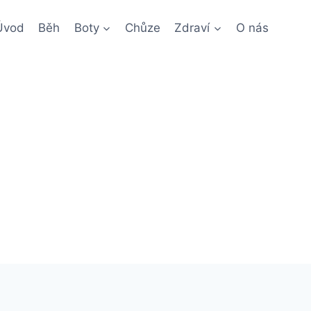
Úvod
Běh
Boty
Chůze
Zdraví
O nás