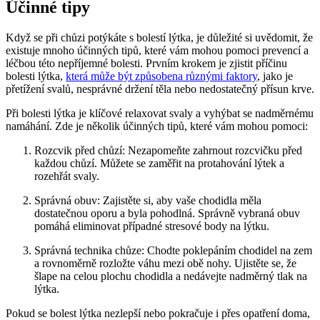
Účinné tipy
Když se při chůzi potýkáte s bolestí lýtka, je důležité si uvědomit, že
existuje mnoho účinných tipů, které vám mohou pomoci prevencí a
léčbou této nepříjemné bolesti. Prvním krokem je zjistit příčinu
bolesti lýtka,
která může být způsobena různými faktory
, jako je
přetížení svalů, nesprávné držení těla nebo nedostatečný přísun krve.
Při bolesti lýtka je klíčové relaxovat svaly a vyhýbat se nadměrnému
namáhání. Zde je několik účinných tipů, které vám mohou pomoci:
Rozcvik před chůzí: Nezapomeňte zahrnout rozcvičku před
každou chůzí. Můžete se zaměřit na protahování lýtek a
rozehřát svaly.
Správná obuv: Zajistěte si, aby vaše chodidla měla
dostatečnou oporu a byla pohodlná. Správně vybraná obuv
pomáhá eliminovat případné stresové body na lýtku.
Správná technika chůze: Chodte poklepáním chodidel na zem
a rovnoměrně rozložte váhu mezi obě nohy. Ujistěte se, že
šlape na celou plochu chodidla a nedávejte nadměrný tlak na
lýtka.
Pokud se bolest lýtka nezlepší nebo pokračuje i přes opatření doma,