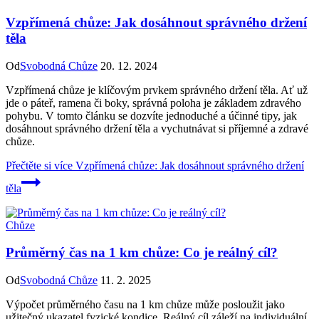
Vzpřímená chůze: Jak dosáhnout správného držení
těla
Od
Svobodná Chůze
20. 12. 2024
Vzpřímená chůze je klíčovým prvkem správného držení těla. Ať už
jde o páteř, ramena či boky, správná poloha je základem zdravého
pohybu. V tomto článku se dozvíte jednoduché a účinné tipy, jak
dosáhnout správného držení těla a vychutnávat si příjemné a zdravé
chůze.
Přečtěte si více
Vzpřímená chůze: Jak dosáhnout správného držení
těla
Chůze
Průměrný čas na 1 km chůze: Co je reálný cíl?
Od
Svobodná Chůze
11. 2. 2025
Výpočet průměrného času na 1 km chůze může posloužit jako
užitečný ukazatel fyzické kondice. Reálný cíl záleží na individuální