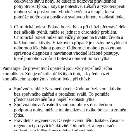
celkového stavu nohy. Je důležité udržovat pravidelnou
pohyblivost lýtka, i když je bolestivé. Lékaři a fyzioterapeuti
mohou vám poskytnout vhodné cvičení a terapii, která
pomůže udržovat a posilovat svalovou hmotu v oblasti lýtka.
Chronická bolest: Pokud bolest lýtka při chůzi přetrvává déle
než několik týdnů, může se jednat o chronický problém.
Chronická bolest může mít vážný dopad na kvalitu života a
každodenní aktivity. V takovém případě je nezbytné vyhledat
odbornou lékařskou pomoc. Odborníci mohou poskytnout
správnou diagnózu a navrhnout vhodné léčebné postupy,
které pomohou zmírnit bolest a obnovit funkci lýtka.
Pamatujte, že preventivní opatření jsou vždy lepší než léčba
komplikací. Zde je několik důležitých tipů, jak předcházet
komplikacím spojeným s bolestí lýtka při chůzi:
Správné zahřátí: Nezanedbávejte žádnou fyzickou aktivitu
bez správného zahřátí a protažení svalů. To pomůže
předcházet zraněním a napětí v oblasti lýtka.
Správná obuv: Nosíte-li vhodnou obuv s dostatečnou
podporou nohy, můžete minimalizovat riziko bolesti a zranění
lýtka.
Pravidelná regenerace: Dávejte svému tělu dostatek času na
regeneraci po fyzické aktivitě. Odpočinek a regenerační
cvičení jsou klíčové pro udržení zdraví lýtka.