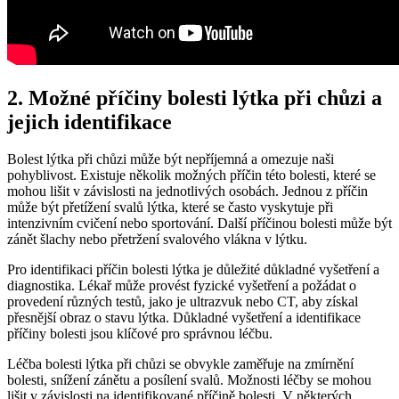
2. Možné příčiny bolesti lýtka při chůzi a
jejich identifikace
Bolest lýtka při chůzi může být nepříjemná a omezuje naši
pohyblivost. Existuje několik možných příčin této bolesti, které se
mohou lišit v závislosti na jednotlivých osobách. Jednou z příčin
může být přetížení svalů lýtka, které se často vyskytuje při
intenzivním cvičení nebo sportování. Další příčinou bolesti může být
zánět šlachy nebo přetržení svalového vlákna v lýtku.
Pro identifikaci příčin bolesti lýtka je důležité důkladné vyšetření a
diagnostika. Lékař může provést fyzické vyšetření a požádat o
provedení různých testů, jako je ultrazvuk nebo CT, aby získal
přesnější obraz o stavu lýtka. Důkladné vyšetření a identifikace
příčiny bolesti jsou klíčové pro správnou léčbu.
Léčba bolesti lýtka při chůzi se obvykle zaměřuje na zmírnění
bolesti, snížení zánětu a posílení svalů. Možnosti léčby se mohou
lišit v závislosti na identifikované příčině bolesti. V některých