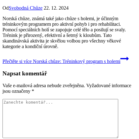
Od
Svobodná Chůze
22. 12. 2024
Norská chůze, známá také jako chůze s holemi, je účinným
tréninkovým programem pro aktivní pohyb i pro rehabilitaci.
Pomocí speciálních holí se zapojuje celé tělo a posilují se svaly.
Trénink je přirozený, efektivní a šetrný k kloubům. Tato
skandinávská aktivita je skvělou volbou pro všechny věkové
kategorie a kondiční úrovně.
Přečtěte si více
Norská chůze: Tréninkový program s holemi
Napsat komentář
Vaše e-mailová adresa nebude zveřejněna.
Vyžadované informace
jsou označeny
*