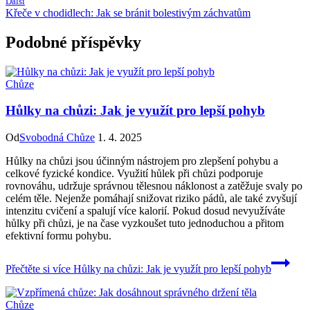
Další
Křeče v chodidlech: Jak se bránit bolestivým záchvatům
Podobné příspěvky
Chůze
Hůlky na chůzi: Jak je využít pro lepší pohyb
Od
Svobodná Chůze
1. 4. 2025
Hůlky na chůzi jsou účinným nástrojem pro zlepšení pohybu a
celkové fyzické kondice. Využití hůlek při chůzi podporuje
rovnováhu, udržuje správnou tělesnou náklonost a zatěžuje svaly po
celém těle. Nejenže pomáhají snižovat riziko pádů, ale také zvyšují
intenzitu cvičení a spalují více kalorií. Pokud dosud nevyužíváte
hůlky při chůzi, je na čase vyzkoušet tuto jednoduchou a přitom
efektivní formu pohybu.
Přečtěte si více
Hůlky na chůzi: Jak je využít pro lepší pohyb
Chůze