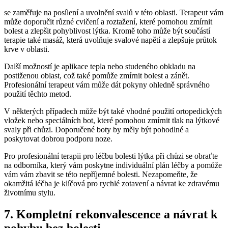
se zaměřuje na posílení a uvolnění svalů v této oblasti. Terapeut vám
může doporučit různé cvičení a roztažení, které pomohou zmírnit
bolest a zlepšit pohyblivost lýtka. Kromě toho může být součástí
terapie také masáž, která uvolňuje svalové napětí a zlepšuje průtok
krve v oblasti.
Další možností je aplikace tepla nebo studeného obkladu na
postiženou oblast, což také pomůže zmírnit bolest a zánět.
Profesionální terapeut vám může dát pokyny ohledně správného
použití těchto metod.
V některých případech může být také vhodné použití ortopedických
vložek nebo speciálních bot, které pomohou zmírnit tlak na lýtkové
svaly při chůzi. Doporučené boty by měly být pohodlné a
poskytovat dobrou podporu noze.
Pro profesionální terapii pro léčbu bolesti lýtka při chůzi se obraťte
na odborníka, který vám poskytne individuální plán léčby a pomůže
vám vám zbavit se této nepříjemné bolesti. Nezapomeňte, že
okamžitá léčba je klíčová pro rychlé zotavení a návrat ke zdravému
životnímu stylu.
7. Kompletní rekonvalescence a návrat k
pohybu bez bolesti