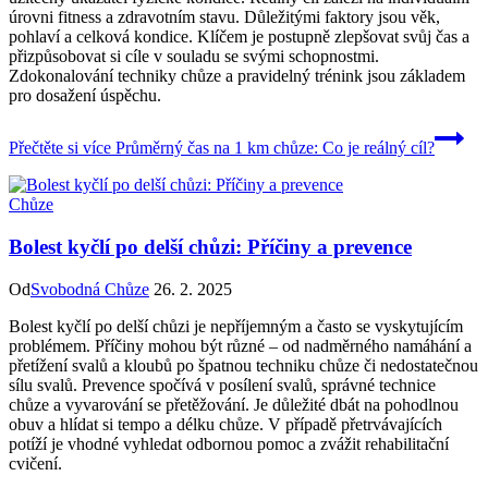
úrovni fitness a zdravotním stavu. Důležitými faktory jsou věk,
pohlaví a celková kondice. Klíčem je postupně zlepšovat svůj čas a
přizpůsobovat si cíle v souladu se svými schopnostmi.
Zdokonalování techniky chůze a pravidelný trénink jsou základem
pro dosažení úspěchu.
Přečtěte si více
Průměrný čas na 1 km chůze: Co je reálný cíl?
Chůze
Bolest kyčlí po delší chůzi: Příčiny a prevence
Od
Svobodná Chůze
26. 2. 2025
Bolest kyčlí po delší chůzi je nepříjemným a často se vyskytujícím
problémem. Příčiny mohou být různé – od nadměrného namáhání a
přetížení svalů a kloubů po špatnou techniku chůze či nedostatečnou
sílu svalů. Prevence spočívá v posílení svalů, správné technice
chůze a vyvarování se přetěžování. Je důležité dbát na pohodlnou
obuv a hlídat si tempo a délku chůze. V případě přetrvávajících
potíží je vhodné vyhledat odbornou pomoc a zvážit rehabilitační
cvičení.