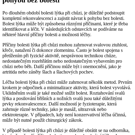
Po dlouhém období bolesti lýtka při chůzi, je důležité podstoupit
kompletní rekonvalescenci a zajistit návrat k pohybu bez bolesti.
Bolest lýtka může být způsobena různými příčinami, které je třeba
identifikovat a léčit. V následujících odstavcích se podíváme na
některé hlavní příčiny bolesti a možnosti léčby.
Příčiny bolesti lýtka při chůzi mohou zahrnovat svalovou ztuhlost,
křeče, natažení či dokonce zlomeninu. Často je bolest spojena s
přetížením při fyzické aktivitě, nesprávnou technikou chůze,
nedostatečným rozehřátím nebo nedostatečným vybavením pro
chůzi nebo běh. Další příčinou může být i onemocnění, jako je
artritida nebo záněty šlach a šlachových pochev.
Léčba bolesti lýtka při chůzi může zahrnovat několik metod. Prvním
krokem je odpočinek a minimalizace aktivity, která bolest vyvolává.
Uklidněním svalů je také možné snížit bolest. Roztahování svalů
lýtka a posilování břišních a nožních svalů jsou také důležitými
prvky rekonvalescence. Další možností je fyzioterapie, která
zahrnuje různé techniky, jako je masáž, ultrazvuk nebo
elektroterapie. V případech, kdy není konzervativní léčba účinná,
může být nutné použít chirurgický zákrok.
V případě bolesti lýtka při chůzi je důležité obrátit se na odborníka,