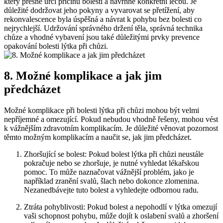
který přesně určí příčinu bolesti a navrhne konkrétní léčbu. Je
důležité dodržovat jeho pokyny a vyvarovat se přetížení, aby
rekonvalescence byla úspěšná a návrat k pohybu bez bolesti co
nejrychlejší. Udržování správného držení těla, správná technika
chůze a vhodné vybavení jsou také důležitými prvky prevence
opakování bolesti lýtka při chůzi.
8. Možné komplikace a jak jim
předcházet
Možné komplikace při bolesti lýtka při chůzi mohou být velmi
nepříjemné a omezující. Pokud nebudou vhodně řešeny, mohou vést
k vážnějším zdravotním komplikacím. Je důležité věnovat pozornost
těmto možným komplikacím a naučit se, jak jim předcházet.
Zhoršující se bolest: Pokud bolest lýtka při chůzi neustále
pokračuje nebo se zhoršuje, je nutné vyhledat lékařskou
pomoc. To může naznačovat vážnější problém, jako je
například zranění svalů, šlach nebo dokonce zlomenina.
Nezanedbávejte tuto bolest a vyhledejte odbornou radu.
Ztráta pohyblivosti: Pokud bolest a nepohodlí v lýtka omezují
vaši schopnost pohybu, může dojít k oslabení svalů a zhoršení