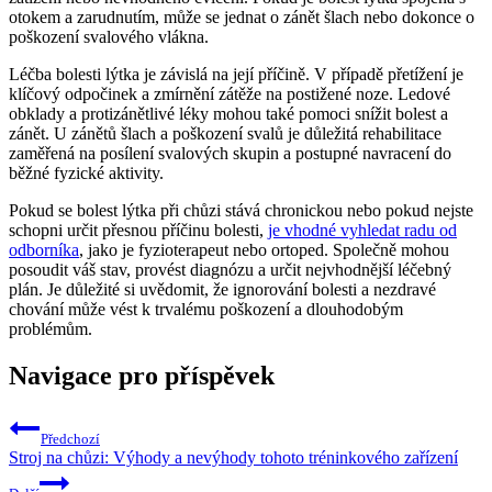
otokem a zarudnutím, může se jednat o zánět šlach nebo dokonce o
poškození svalového vlákna.
Léčba bolesti lýtka je závislá na její příčině. V případě přetížení je
klíčový odpočinek a zmírnění zátěže na postižené noze. Ledové
obklady a protizánětlivé léky mohou také pomoci snížit bolest a
zánět. U zánětů šlach a poškození svalů je důležitá rehabilitace
zaměřená na posílení svalových skupin a postupné navracení do
běžné fyzické aktivity.
Pokud se bolest lýtka při chůzi stává chronickou nebo pokud nejste
schopni určit přesnou příčinu bolesti,
je vhodné vyhledat radu od
odborníka
, jako je fyzioterapeut nebo ortoped. Společně mohou
posoudit váš stav, provést diagnózu a určit nejvhodnější léčebný
plán. Je důležité si uvědomit, že ignorování bolesti a nezdravé
chování může vést k trvalému poškození a dlouhodobým
problémům.
Navigace pro příspěvek
Předchozí
Stroj na chůzi: Výhody a nevýhody tohoto tréninkového zařízení