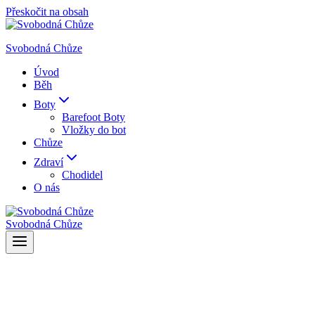
Přeskočit na obsah
Svobodná Chůze
Úvod
Běh
Boty
Barefoot Boty
Vložky do bot
Chůze
Zdraví
Chodidel
O nás
Svobodná Chůze