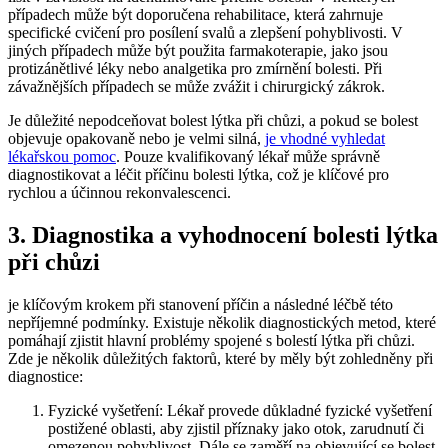
případech může být doporučena rehabilitace, která zahrnuje
specifické cvičení pro posílení svalů a zlepšení pohyblivosti. V
jiných případech může být použita farmakoterapie, jako jsou
protizánětlivé léky nebo analgetika pro zmírnění bolesti. Při
závažnějších případech se může zvážit i chirurgický zákrok.
Je důležité nepodceňovat bolest lýtka při chůzi, a pokud se bolest
objevuje opakovaně nebo je velmi silná,
je vhodné vyhledat
lékařskou pomoc
. Pouze kvalifikovaný lékař může správně
diagnostikovat a léčit příčinu bolesti lýtka, což je klíčové pro
rychlou a účinnou rekonvalescenci.
3. Diagnostika a vyhodnocení bolesti lýtka
při chůzi
je klíčovým krokem při stanovení příčin a následné léčbě této
nepříjemné podmínky. Existuje několik diagnostických metod, které
pomáhají zjistit hlavní problémy spojené s bolestí lýtka při chůzi.
Zde je několik důležitých faktorů, které by měly být zohledněny při
diagnostice:
Fyzické vyšetření: Lékař provede důkladné fyzické vyšetření
postižené oblasti, aby zjistil příznaky jako otok, zarudnutí či
omezenou pohyblivost. Dále se zaměří na objevující se bolest