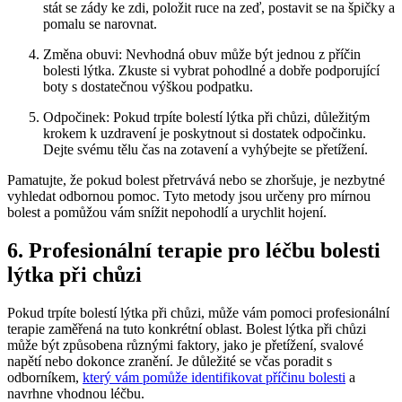
stát se zády ke zdi, položit ruce na zeď, postavit se na špičky a
pomalu se narovnat.
Změna obuvi: Nevhodná obuv může být jednou z příčin
bolesti lýtka. Zkuste si vybrat pohodlné a dobře podporující
boty s dostatečnou výškou podpatku.
Odpočinek: Pokud trpíte bolestí lýtka při chůzi, důležitým
krokem k uzdravení je poskytnout si dostatek odpočinku.
Dejte svému tělu čas na zotavení a vyhýbejte se přetížení.
Pamatujte, že pokud bolest přetrvává nebo se zhoršuje, je nezbytné
vyhledat odbornou pomoc. Tyto metody jsou určeny pro mírnou
bolest a pomůžou vám snížit nepohodlí a urychlit hojení.
6. Profesionální terapie pro léčbu bolesti
lýtka při chůzi
Pokud trpíte bolestí lýtka při chůzi, může vám pomoci profesionální
terapie zaměřená na tuto konkrétní oblast. Bolest lýtka při chůzi
může být způsobena různými faktory, jako je přetížení, svalové
napětí nebo dokonce zranění. Je důležité se včas poradit s
odborníkem,
který vám pomůže identifikovat příčinu bolesti
a
navrhne vhodnou léčbu.