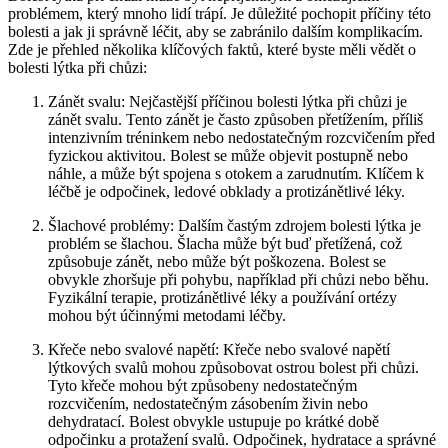
problémem, který mnoho lidí trápí. Je důležité pochopit příčiny této
bolesti a jak ji správně léčit, aby se zabránilo dalším komplikacím.
Zde je přehled několika klíčových faktů, které byste měli vědět o
bolesti lýtka při chůzi:
Zánět svalu: Nejčastější příčinou bolesti lýtka při chůzi je
zánět svalu. Tento zánět je často způsoben přetížením, příliš
intenzivním tréninkem nebo nedostatečným rozcvičením před
fyzickou aktivitou. Bolest se může objevit postupně nebo
náhle, a může být spojena s otokem a zarudnutím. Klíčem k
léčbě je odpočinek, ledové obklady a protizánětlivé léky.
Šlachové problémy: Dalším častým zdrojem bolesti lýtka je
problém se šlachou. Šlacha může být buď přetížená, což
způsobuje zánět, nebo může být poškozena. Bolest se
obvykle zhoršuje při pohybu, například při chůzi nebo běhu.
Fyzikální terapie, protizánětlivé léky a používání ortézy
mohou být účinnými metodami léčby.
Křeče nebo svalové napětí: Křeče nebo svalové napětí
lýtkových svalů mohou způsobovat ostrou bolest při chůzi.
Tyto křeče mohou být způsobeny nedostatečným
rozcvičením, nedostatečným zásobením živin nebo
dehydratací. Bolest obvykle ustupuje po krátké době
odpočinku a protažení svalů. Odpočinek, hydratace a správné