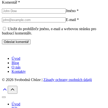
Komentář
*
Jméno
*
E-mail
*
Uložit do prohlížeče jméno, e-mail a webovou stránku pro
budoucí komentáře.
Úvod
Blog
O nás
Kontakty
© 2026 Svobodná Chůze |
Zásady ochrany osobních údajů
Úvod