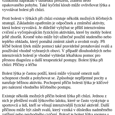
vzniknout například v důsledku přetížení, zranění nebo
opakovaného pohybu. Také kyčelní kloub může ovlivňovat lýtka a
vyvolávat bolest při chůzi.
Proti bolesti v lýtkách při chůzi existuje několik možných léčebných
strategií. Základním opatřením je odpočinek a zmírnění aktivity,
která bolest vyvolává. Je důležité vyhýbat se příliš intenzivnímu
cvičení a vyčerpávajícím fyzickým aktivitám, které by mohly bolest
ještě zhoršit. Kromě toho může být užitečné použití studeného nebo
teplého obkladu, který pomáhá zmírnit zánět a uvolnit svaly. Při
léčbě bolesti lýtek může pomoci také pravidelné protahování svalů a
používání vhodně vybraných obuvi. V případě dlouhodobých nebo
intenzivních bolestí je vhodné vyhledat lékařskou pomoc pro
přesnou diagnózu a další terapeutické postupy. Bolest lýtka při
chůzi: Příčiny a léčba
Bolest lýtka je častou potíží, která může výrazně omezit naši
schopnost chodit a pohybovat se. Způsobuje nepříjemné pocity a
narušuje běžnou aktivitu. Pochopení příčin bolesti lýtka je klíčové
pro nalezení vhodného léčebného postupu.
Existuje několik možných příčin bolesti lýtka při chůzi. Jednou z
nich je přetížení svalů lýtkového laloku, které se často vyskytuje u
sportovců a lidí, kteří se věnují intenzivnější fyzické aktivitě. Další
příčinou může být zánět svalů, který vzniká v důsledku nadměrného
zatížení nebo nevhodného cvičení. Pokud je bolest lýtka spojena s