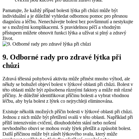
Pamatujte, že každý případ bolesti lýtka při chůzi může být
individuální a je důležité vyhledat odbornou pomoc pro přesnou
diagnózu a léčbu. Nenechávejte bolest bez povšimnutí a nestykujte
se s možnými komplikacemi. S pravidelnou péčí a vhodným
přístupem můžete obnovit funkci lýtka a užívat si plný a zdravý
život.
9. Odborné rady pro zdravé lýtka při
chůzi
Zdravá tělesná pohybová aktivita může přinést mnoho výhod, ale
někdy se bohužel objeví bolest v lýtkové oblasti při chůzi. Bolest v
této oblasti může být způsobena různými faktory a může mít různé
příčiny. Je důležité identifikovat příčinu bolesti a vybrat vhodnou
léčbu, aby byla bolest z lýtek co nejrychleji eliminována.
Existuje několik možných příčin bolesti v lýtkové oblasti při chůzi.
Jednou z nich může být přetížení svalů v této oblasti. Například při
příliš intenzivním cvičení, dlouhodobém stání nebo nošení
nevhodného obuvi se mohou svaly lýtek přetížit a způsobit bolest.
Další příčinou může být zánět lýtkového svalu, který může