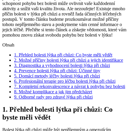
schopnost pohybu bez bolesti může ovlivnit vaše každodenní
aktivity a snížit vaši kvalitu života. Ale nezoufejte! Existuje mnoho
příčin bolesti v lýtku při chůzi a rovněž řada účinných léčebných
postupů. V tomto článku budeme prozkoumávat možné příčiny
tohoto nepříjemného stavu a poskytneme vám cenné informace o
jejich léčbě. Přečtěte si tento článek a získejte vědomosti, které vám
pomohou znovu získat svobodu pohybu bez bolesti v lýtku!
Obsah
1. Přehled bolesti lýtka při chůzi: Co byste měli vědět
2. Možné příčiny bolesti lýtka při chůzi a jejich identifikace
3. Diagnostika a vyhodnocení bolesti lýtka při chůzi
4. Prevence bolesti lýtka při chůzi: Účinné tipy
5. Domácí metody léčby bolesti lýtka při chůzi
6. Profesionální terapie pro léčbu bolesti lýtka při chůzi
7. Kompletní rekonvalescence a návrat k pohybu bez bolesti
8. Možné komplikace a jak jim předcházet
9. Odborné rady pro zdravé lýtka při chůzi
1. Přehled bolesti lýtka při chůzi: Co
byste měli vědět
Bolest lýtka při chůzi může být nepříjemným a omezujícím