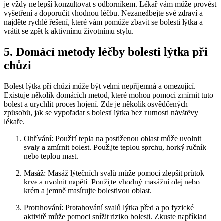
je vždy nejlepší konzultovat s odborníkem. Lékař vám může provést
vyšetření a doporučit vhodnou léčbu. Nezanedbejte své zdraví a
najděte rychlé řešení, které vám pomůže zbavit se bolesti lýtka a
vrátit se zpět k aktivnímu životnímu stylu.
5. Domácí metody léčby bolesti lýtka při
chůzi
Bolest lýtka při chůzi může být velmi nepříjemná a omezující.
Existuje několik domácích metod, které mohou pomoci zmírnit tuto
bolest a urychlit proces hojení. Zde je několik osvědčených
způsobů, jak se vypořádat s bolestí lýtka bez nutnosti návštěvy
lékaře.
Ohřívání: Použití tepla na postiženou oblast může uvolnit
svaly a zmírnit bolest. Použijte teplou sprchu, horký ručník
nebo teplou mast.
Masáž: Masáž lýtečních svalů může pomoci zlepšit průtok
krve a uvolnit napětí. Použijte vhodný masážní olej nebo
krém a jemně masírujte bolestivou oblast.
Protahování: Protahování svalů lýtka před a po fyzické
aktivitě může pomoci snížit riziko bolesti. Zkuste například