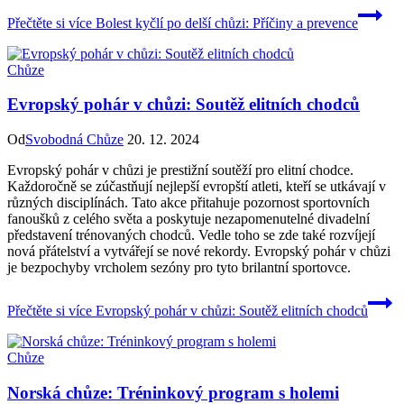
Přečtěte si více
Bolest kyčlí po delší chůzi: Příčiny a prevence
Chůze
Evropský pohár v chůzi: Soutěž elitních chodců
Od
Svobodná Chůze
20. 12. 2024
Evropský pohár v chůzi je prestižní soutěží pro elitní chodce.
Každoročně se zúčastňují nejlepší evropští atleti, kteří se utkávají v
různých disciplínách. Tato akce přitahuje pozornost sportovních
fanoušků z celého světa a poskytuje nezapomenutelné divadelní
představení trénovaných chodců. Vedle toho se zde také rozvíjejí
nová přátelství a vytvářejí se nové rekordy. Evropský pohár v chůzi
je bezpochyby vrcholem sezóny pro tyto brilantní sportovce.
Přečtěte si více
Evropský pohár v chůzi: Soutěž elitních chodců
Chůze
Norská chůze: Tréninkový program s holemi