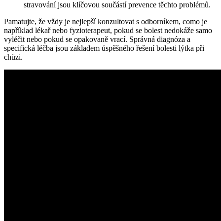
stravování jsou klíčovou součástí prevence těchto problémů.
Pamatujte, že vždy je nejlepší konzultovat s odborníkem, como je
například lékař nebo fyzioterapeut, pokud se bolest nedokáže samo
vyléčit nebo pokud se opakovaně vrací. Správná diagnóza a
specifická léčba jsou základem úspěšného řešení bolesti lýtka při
chůzi.