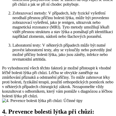
při chůzi a jak se při ní chodec pohybuje.
Zobrazovací metody: V případech, kdy fyzické vyšetření
neodhalí přesnou příčinu bolesti lýtka, může být provedeno
zobrazovací vyšetření, jako je rentgen, ultrazvuk nebo
magnetická rezonance (MRI). Tyto metody umožňují lékaři
vidět přesnou strukturu a stav lýtka a pomáhají při identifikaci
například zlomenin, nádorů nebo šlachových poranění.
Laboratorní testy: V některých případech může být nutné
provést laboratorní testy, aby se vyloučily nebo potvrdily jiné
možné příčiny bolesti lýtka, jako jsou záněty, infekce nebo
revmatoidní artritida.
Po vyhodnocení všech těchto faktorů je možné přistoupit k vhodné
léčbě bolesti lýtka při chůzi. Léčba se obvykle zaměřuje na
zmírňování příznaků a odstranění příčiny. To může zahrnovat léky
proti bolesti, fyzikální terapii, použití orthopedických pomůcek nebo
v některých případech chirurgický zákrok. Nezapomeňte vždy
konzultovat s odborníkem, který vám pomůže s diagnózou a léčbou
bolesti lýtka při chůzi.
4. Prevence bolesti lýtka při chůzi: