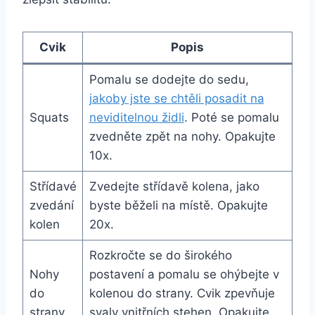
Cvik
Popis
Pomalu se dodejte do sedu,
jakoby jste se chtěli posadit na
Squats
neviditelnou židli
. Poté se pomalu
zvedněte zpět na nohy. Opakujte
10x.
Střídavé
Zvedejte střídavě kolena, jako
zvedání
byste běželi na místě. Opakujte
kolen
20x.
Rozkročte se do širokého
Nohy
postavení a pomalu se ohýbejte v
do
kolenou do strany. Cvik zpevňuje
strany
svaly vnitřních stehen. Opakujte