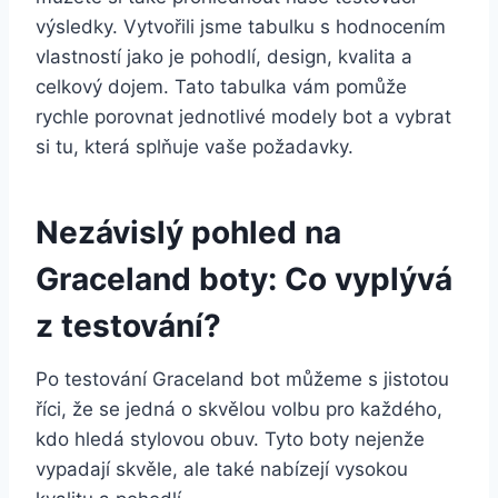
výsledky. Vytvořili⁣ jsme tabulku s ‌hodnocením
vlastností ⁣jako je‍ pohodlí, design, kvalita a
celkový dojem. Tato ⁤tabulka vám pomůže
rychle ⁤porovnat⁣ jednotlivé modely ⁣bot a vybrat
si tu, která splňuje vaše požadavky.
Nezávislý pohled na
Graceland boty: Co ⁢vyplývá
z⁤ testování?
Po testování Graceland‌ bot můžeme ‍s jistotou⁣
říci, že se jedná ⁣o skvělou ​volbu pro každého,
kdo⁣ hledá stylovou⁢ obuv.‍ Tyto boty nejenže
vypadají skvěle,⁢ ale také nabízejí ‍vysokou ​