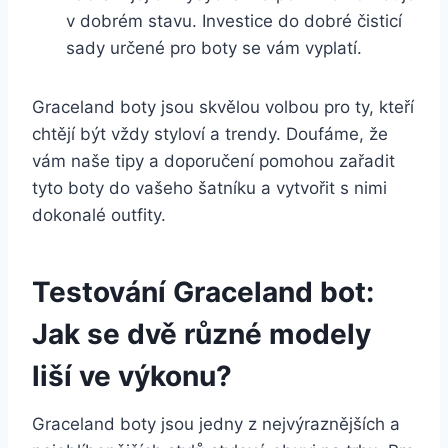
v dobrém stavu. Investice do ​dobré čisticí​
sady určené pro⁣ boty se vám vyplatí.
Graceland boty⁢ jsou skvělou volbou⁣ pro ty, kteří
chtějí být⁣ vždy​ styloví a trendy. Doufáme, ⁤že
vám naše‌ tipy a doporučení pomohou zařadit
tyto boty do vašeho šatníku a vytvořit ‌s nimi
dokonalé outfity.
Testování Graceland bot:
Jak se dvě různé modely
liší ve výkonu?
Graceland boty ⁢jsou jedny z nejvýraznějších a