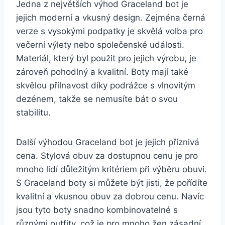
Jedna z největších výhod Graceland bot je
jejich moderní a‍ vkusný⁣ design. Zejména‍ černá
verze s​ vysokými podpatky je skvělá volba pro
večerní výlety nebo společenské události.
Materiál,‍ který byl použit pro jejich ‌výrobu, ‌je
zároveň pohodlný a kvalitní.⁤ Boty mají​ také⁢
skvělou přilnavost ​díky ‌podrážce s vlnovitým​
dezénem,⁣ takže‌ se nemusíte bát o svou​
stabilitu.
Další výhodou Graceland bot⁤ je jejich příznivá
cena. Stylová obuv za⁣ dostupnou cenu je pro
mnoho lidí ​důležitým kritériem při⁢ výběru obuvi.
S Graceland‌ boty ⁢si ‍můžete být jisti, že ​pořídíte
kvalitní a vkusnou obuv za ⁤dobrou ⁤cenu. Navíc⁤
jsou ⁢tyto boty snadno kombinovatelné s
různými‌ outfity, což je pro​ mnoho žen zásadní.