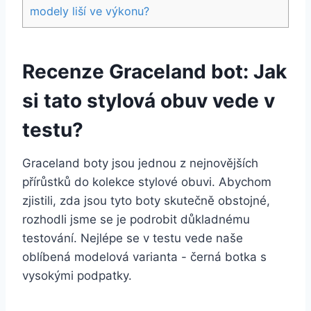
modely liší ve výkonu?
Recenze Graceland⁣ bot: Jak
si tato stylová​ obuv⁤ vede v
⁣testu?
Graceland⁣ boty jsou jednou z ​nejnovějších
přírůstků‍ do kolekce stylové obuvi.⁤ Abychom
zjistili, zda jsou ​tyto boty skutečně‌ obstojné,
rozhodli jsme⁤ se ⁢je ​podrobit ‌důkladnému
testování. Nejlépe se v testu vede naše
oblíbená modelová ⁤varianta ⁣- černá botka s
vysokými podpatky.