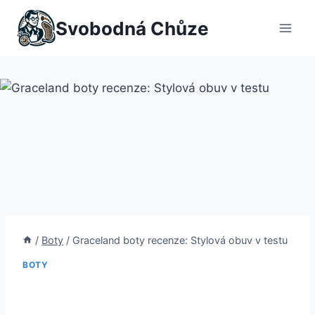
Přeskočit
Svobodná Chůze
na
obsah
/
Boty
/
Graceland boty recenze: Stylová obuv v testu
BOTY