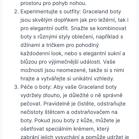
prostoru ⁣pro pohyb nohou.
Experimentujte s outfity: Graceland boty
jsou skvělým⁢ doplňkem jak⁣ pro ležérní, tak i
pro ⁣elegantní outfit. Snažte se kombinovat
boty s různými styly oblečení, ‌například s
džínami ⁣a tričkem pro pohodlný‍
každodenní look, nebo s elegantní sukní‍ a
blůzou pro výjimečnější události. Vaše
možnosti jsou neomezené,⁣ takže si s nimi
hrajte⁢ a vytvářejte si ⁣unikátní vzhledy.
Péče o boty: Aby vaše ​Graceland​ boty
⁣vydržely dlouho, ⁣je důležité o ně správně⁣
pečovat. Pravidelně je čistěte, odstraňujte
‌nečistoty ⁢štětcem ⁢a odstraňovačem ‍na
⁣boty. Pokud jsou ‍boty‌ z kůže, můžete je
ošetřovat speciálním krémem, který
zabrání jejich vysychání a ‌pomůže udržet ⁢je⁢