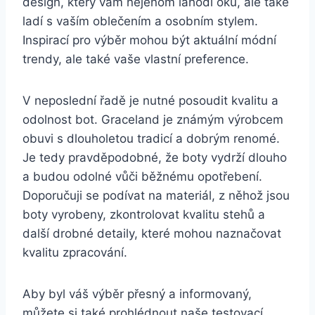
design, který vám nejenom lahodí oku, ale také
ladí⁣ s vaším oblečením a ‍osobním stylem.
⁤Inspirací⁢ pro výběr mohou být ‌aktuální módní
trendy, ale také ⁣vaše vlastní ‍preference.
V neposlední řadě ​je nutné posoudit kvalitu‍ a
odolnost bot. ⁢Graceland je známým výrobcem
obuvi s dlouholetou tradicí a‍ dobrým renomé.
Je tedy pravděpodobné, že boty vydrží‍ dlouho‌
a⁣ budou odolné vůči⁣ běžnému opotřebení.
Doporučuji se podívat na materiál, z něhož ⁢jsou
boty​ vyrobeny, ​zkontrolovat kvalitu ⁢stehů a
další drobné detaily,⁣ které mohou naznačovat
kvalitu zpracování.
Aby byl váš výběr přesný a ⁢informovaný,⁤
můžete si také prohlédnout naše‌ testovací