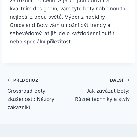
za rozumnou cenu. S jejich pohodlným a⁤
kvalitním designem,​ vám tyto‌ boty nabídnou to
nejlepší z ⁣obou světů. Výběr z nabídky
‍Graceland Boty vám⁣ umožní být trendy a
sebevědomý, ať ‌již jde ‍o každodenní outfit
⁢nebo speciální příležitost.
Navigace
PŘEDCHOZÍ
DALŠÍ
Crossroad boty
Jak zavázat boty:
pro
zkušenosti: Názory
Různé techniky a styly
příspěvek
zákazníků