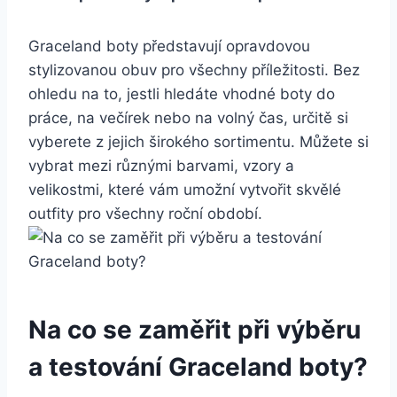
Graceland ‌boty představují opravdovou
stylizovanou obuv pro všechny‍ příležitosti. ‌Bez
ohledu na to, jestli hledáte vhodné boty do⁤
práce, ‍na večírek ⁣nebo na ⁣volný čas, určitě si
⁢vyberete z⁢ jejich širokého sortimentu.⁣ Můžete⁤ si
vybrat ⁢mezi různými barvami, vzory a
velikostmi,⁤ které vám umožní vytvořit ​skvělé
outfity pro všechny roční období.
Na ⁤co se zaměřit při výběru
a​ testování Graceland‌ boty?