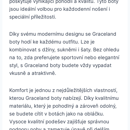
poskytuje⁢ vynikající pohodlí‍ a kvalitu. ‌Tyto ‍boty
jsou ideální volbou pro každodenní nošení⁢ i
speciální příležitosti.‍
Díky svému ‍modernímu designu‍ se⁣ Graceland
boty hodí ke každému outfitu. Lze je‌
kombinovat s džíny, sukněmi i šaty.‍ Bez ⁢ohledu
na to, zda preferujete ‌sportovní nebo elegantní⁤
styl, s⁢ Graceland boty budete vždy vypadat
vkusně a atraktivně.
Komfort ⁢je jednou z nejdůležitějších vlastností,
kterou Graceland boty nabízejí. Díky ⁣kvalitnímu
materiálu,⁤ který je pohodlný a ​zároveň odolný,
se⁢ budete‌ cítit v‌ botách⁤ jako⁤ na obláčku.
⁤Vysoce kvalitní podešev zajišťuje správnou
podporu nohy a ​zamezuje únavě při delším