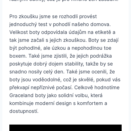
Pro ⁢zkoušku jsme se rozhodli provést
jednoduchý test ⁣v pohodlí⁣ našeho ⁢domova.
‍Velikost boty odpovídala údajům na ⁣etiketě a‌
tak jsme začali⁣ s ⁤jejich zkouškou.​ Boty se ⁣zdají
‌být pohodlné,‍ ale úzkou a nepohodlnou toe
boxem. Také jsme zjistili, že⁤ jejich podrážka
poskytuje dobrý dojem stability, takže‌ by ⁣se
snadno nosily ⁤celý den.⁢ Také jsme ocenili, že
boty jsou voděodolné, což⁤ je skvělé, pokud vás
překvapí ‍nepříznivé počasí. Celkově ​hodnotíme
Graceland boty jako solidní volbu, ⁤která
kombinuje ‌moderní design s komfortem a
dostupností.