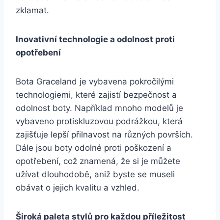
zklamat.
Inovativní technologie‍ a odolnost proti
opotřebení
Bota ‌Graceland je vybavena pokročilými
technologiemi, ⁣které zajistí bezpečnost a
odolnost boty. Například ⁢mnoho modelů je
vybaveno protiskluzovou podrážkou, která‍
zajišťuje lepší⁣ přilnavost na různých površích.
‍Dále jsou boty odolné proti poškození a
opotřebení, což znamená,‌ že si je můžete ​
užívat ‍dlouhodobě, aniž⁤ byste se museli
obávat o ‌jejich kvalitu a‍ vzhled.
Široká paleta⁤ stylů‌ pro každou ⁢příležitost