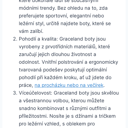
⁢které dokonale ladí se současnými
módními trendy. Bez ohledu ⁣na to, zda⁤
preferujete sportovní, elegantní nebo ​
ležérní styl, určitě najdete boty, které se
vám ⁣zalíbí.
Pohodlí​ a kvalita: Graceland boty jsou
vyrobeny z prvotřídních materiálů, které
zaručují ⁤jejich dlouhou‍ životnost a
odolnost. ⁤Vnitřní polstrování a ergonomicky
tvarovaná podešev poskytují optimální
pohodlí při každém kroku, ať⁢ už jdete do
práce,
na⁢ procházku nebo⁤ na ​večírek
.
Víceúčelovost:‌ Graceland⁣ boty⁤ jsou skvělou⁢
a všestrannou volbou,⁢ kterou můžete
⁤snadno ‌kombinovat s ‌různými‍ outfitmi⁣ a
příležitostmi.⁢ Nosíte je s džínami‌ a‍ tričkem
pro ležérní vzhled, s ‍oblekem pro