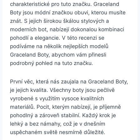
charakteristické ​pro tuto ⁢značku. Graceland
⁤Boty jsou módní značkou⁢ obuvi, kterou musíte​
znát. S jejich širokou škálou stylových ⁤a‌
moderních bot,⁣ nabízejí dokonalou ​kombinaci ​
pohodlí a⁢ elegancie. ‌V‌ této recenzi se⁤
podíváme ⁣na ‌několik nejlepších modelů
Graceland ⁣Boty, abychom vám přinesli
podrobný pohled na tuto značku.
První věc, která nás zaujala na Graceland⁣ Boty,
je ⁣jejich ⁤kvalita. Všechny boty ⁤jsou pečlivě
⁢vyrobené ​s využitím vysoce kvalitních ​
materiálů. Pocit, kterým ‍nabízejí, ‌je‌ příjemně
pohodlný a zároveň stabilní. Každý⁣ krok je
lehký a bez námahy, což⁢ je v dnešním
uspěchaném světě ​nesmírně důležité.