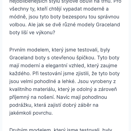
nejoblíbenějších‌ stylů ‌stylové obuvi na trhu. Pro
všechny ty, kteří chtějí vypadat moderně‌ a
módně, jsou ‍tyto boty bezesporu tou správnou
volbou. ‌Ale ‌jak se dvě různé ⁣modely Graceland
boty liší ve výkonu?
Prvním⁢ modelem, ⁢který jsme testovali, byly
Graceland boty s otevřenou špičkou.‍ Tyto boty
mají‍ moderní a elegantní⁢ vzhled, ‍který zaujme​
každého. Při​ testování jsme zjistili, ⁣že tyto boty
jsou velmi pohodlné⁢ a lehké. Jsou vyrobeny ⁣z ​
kvalitního materiálu, ‍který je​ odolný a zároveň
příjemný ​na ​nošení. ⁤Navíc mají pohodlnou
podrážku, která‍ zajistí ​dobrý‍ záběr‌ na
jakémkoli povrchu.
Druhým modelem, který jsme‍ testovali, byly