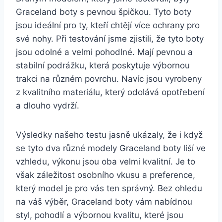
Graceland boty s pevnou špičkou. Tyto boty
jsou ideální pro ty,​ kteří chtějí ⁤více ochrany pro
své nohy. Při testování jsme zjistili,⁤ že tyto boty
jsou odolné a ⁢velmi pohodlné. Mají pevnou⁤ a
stabilní podrážku, která poskytuje výbornou
trakci na různém povrchu. Navíc jsou​ vyrobeny
z kvalitního ​materiálu, který odolává opotřebení
a dlouho vydrží.
Výsledky našeho testu jasně ukázaly, že i když
se tyto dva různé modely⁤ Graceland boty liší ve
vzhledu, výkonu jsou oba velmi kvalitní. ‌Je ​to​
však záležitost osobního vkusu a preference,
který model je ⁢pro vás ten správný.​ Bez ohledu
na váš⁤ výběr, Graceland boty ‍vám nabídnou⁤
styl,​ pohodlí‍ a výbornou kvalitu, které jsou