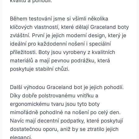
kvalitu a pohodlí.
Během ⁤testování⁤ jsme si všimli několika‌
klíčových ⁣vlastností, které dělají ‍Graceland boty⁤
zvláštní. První je ⁣jejich moderní design, který je
ideální pro každodenní⁣ nošení i speciální
⁢příležitosti. Boty jsou vyrobeny z kvalitních
materiálů a⁣ mají pevnou podrážku, která
poskytuje stabilní ‍chůzi.
Další výhodou Graceland bot je jejich⁢ pohodlí.
Díky dobře ⁢polstrovanému ⁢vnitřku a
⁣ergonomickému tvaru ​jsou tyto ‍boty
mimořádně pohodlné na nošení po celý den.
Navíc ​mají ⁣decentní podpatky, které poskytují
dostatečnou oporu, aniž by ⁣se ztratilo jejich
eleganci.