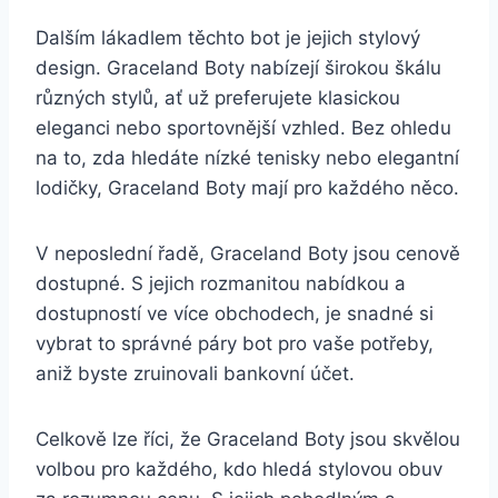
Dalším ‍lákadlem těchto bot je jejich ⁣stylový
design. Graceland Boty nabízejí širokou škálu
⁤různých ‌stylů, ⁣ať už preferujete klasickou
eleganci​ nebo sportovnější vzhled. Bez ohledu
na to, zda⁣ hledáte‍ nízké tenisky nebo elegantní⁢
lodičky, Graceland ​Boty ​mají pro každého něco.
V neposlední ⁢řadě,‍ Graceland Boty jsou cenově
dostupné. S jejich rozmanitou nabídkou a
dostupností​ ve více⁢ obchodech, ‍je ‍snadné si
⁤vybrat to správné‍ páry ⁤bot pro vaše potřeby,
aniž⁣ byste zruinovali bankovní účet.
Celkově lze říci, že‌ Graceland Boty jsou skvělou
volbou pro⁢ každého, kdo hledá⁤ stylovou obuv