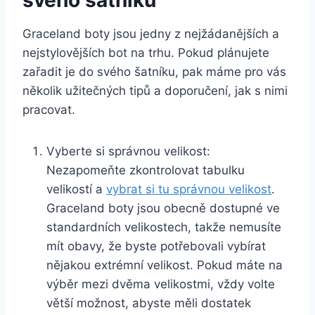
Graceland boty⁢ jsou ‍jedny z nejžádanějších a
nejstylovějších bot na ⁢trhu. Pokud plánujete
zařadit‍ je do svého ​šatníku, pak ⁣máme⁣ pro vás
několik užitečných tipů a doporučení, jak s nimi
pracovat.
Vyberte si správnou velikost:⁣
Nezapomeňte zkontrolovat tabulku
velikostí⁤ a
vybrat​ si tu správnou velikost
.
⁣Graceland ‌boty ⁤jsou obecně dostupné ve
standardních​ velikostech, takže nemusíte
mít ⁣obavy, že ⁢byste⁢ potřebovali vybírat
nějakou extrémní velikost. ⁣Pokud máte⁤ na
výběr mezi ​dvěma velikostmi,⁤ vždy volte
větší ⁣možnost,⁤ abyste měli dostatek