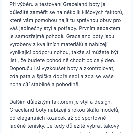
Při výběru⁢ a testování ​Graceland boty je
důležité zaměřit se na několik klíčových faktorů,
které vám pomohou najít tu ⁢správnou obuv pro
váš jedinečný styl a potřeby. Prvním aspektem‌
je‌ samozřejmě pohodlí. Graceland boty jsou
vyrobeny‌ z kvalitních ⁢materiálů‍ a nabízejí
vynikající podporu ​nohou, takže si můžete​ být
jisti, že budete pohodlně chodit⁣ po ⁣celý den.
Doporučuji ⁣si vyzkoušet boty a zkontrolovat,​
zda ⁢pata ⁣a špička ‍dobře sedí⁤ a ⁤zda se vaše
noha cítí stabilně ⁤a pohodlně.
Dalším důležitým faktorem je styl⁤ a ⁣design.
Graceland boty nabízejí širokou škálu ⁢modelů,
od elegantních kozaček až⁤ po sportovně
laděné tenisky. Je⁢ tedy ⁤důležité⁢ vybrat takový