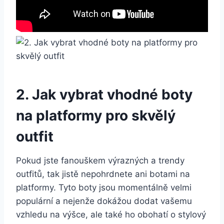
2. Jak vybrat vhodné boty
na platformy pro skvělý⁢
outfit
Pokud jste fanouškem výrazných a trendy⁣
outfitů, tak jistě nepohrdnete ani ‍botami na
platformy.⁢ Tyto ⁣boty jsou ‍momentálně velmi ​
populární⁢ a nejenže dokážou‌ dodat vašemu
vzhledu na výšce, ale také ho obohatí⁤ o stylový