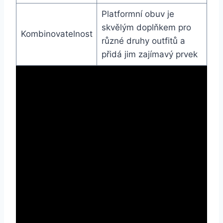
Platformní obuv je
⁤skvělým doplňkem pro
Kombinovatelnost
různé druhy outfitů a
přidá jim zajímavý ‌prvek