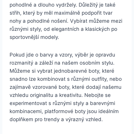
pohodlné ⁣a ⁤dlouho vydržely. Důležitý je také
střih, ⁤který by měl maximálně podpořit tvar
nohy a pohodlné‌ nošení.​ Vybírat můžeme mezi
‌různými styly, od‍ elegantních⁤ a klasických po
⁣sportovnější modely.
Pokud ⁤jde o barvy a vzory, výběr je opravdu
rozmanitý a záleží na našem‍ osobním stylu.
Můžeme si vybrat jednobarevné boty, které
snadno lze kombinovat s různými outfity, nebo
zajímavě vzorované boty, které dodají našemu
vzhledu originalitu a kreativitu. Nebojte se
experimentovat s⁤ různými ⁢styly⁣ a ‌barevnými
⁣kombinacemi, platformové boty jsou ideálním
doplňkem pro ⁣trendy ‍a‌ výrazný vzhled.