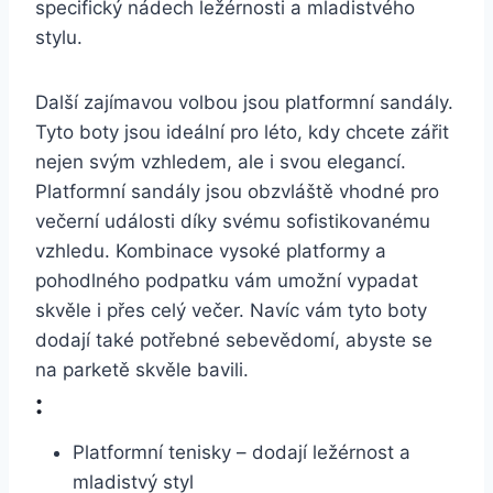
specifický⁣ nádech ležérnosti a mladistvého
stylu.
Další ‌zajímavou volbou jsou⁤ platformní⁢ sandály.
Tyto boty jsou ‍ideální⁤ pro léto, kdy chcete zářit
nejen​ svým vzhledem, ale i svou elegancí.‌
Platformní sandály jsou obzvláště vhodné pro
večerní události díky svému sofistikovanému
vzhledu. Kombinace vysoké platformy​ a⁣
pohodlného podpatku vám umožní vypadat
skvěle i přes celý večer. Navíc ‌vám tyto boty
dodají také potřebné sebevědomí, abyste se
na parketě ‍skvěle⁣ bavili.
:
Platformní tenisky – dodají ležérnost ⁣a
mladistvý styl