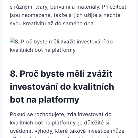
s různými tvary, barvami​ a materiály.⁢ Příležitosti⁢
jsou neomezené, takže‌ si⁤ jich užijte a nechte
svou kreativitu až do samého⁤ dna.
8. Proč byste měli zvážit
investování do kvalitních
bot na platformy
Pokud se rozhodujete, zda investovat do
kvalitních bot na platformy, je důležité si
uvědomit výhody,‌ které taková investice ‍může