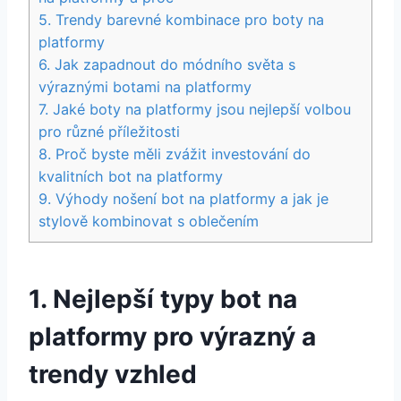
5. Trendy barevné⁣ kombinace pro boty na
platformy
6. ​Jak⁣ zapadnout do módního světa s
výraznými botami na platformy
7. Jaké boty na platformy jsou nejlepší volbou
pro různé⁤ příležitosti
8. Proč byste měli zvážit investování do
kvalitních bot na platformy
9. Výhody nošení bot na platformy ⁤a ⁢jak je
stylově⁣ kombinovat s oblečením
1. Nejlepší ⁤typy bot ​na
platformy pro výrazný a
trendy vzhled