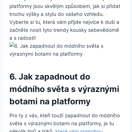
⁣platformy jsou skvělým způsobem, jak ⁢si ‌přidat
trochu výšky⁢ a stylu ​do vašeho vzhledu.
Vyberte si⁢ tu, která vám přijde nejvíce k ‍duši a
začněte nosit tyto trendy kousky sebevědomě
a s radostí!
6. ​Jak⁣ zapadnout do
módního světa s výraznými
botami na platformy
Pro ty‍ z vás, kteří touží zapadnout do módního
‍světa s výraznými botami na platformy, je tu
několik tipů ⁢a triků,
které ⁢vám pomohou