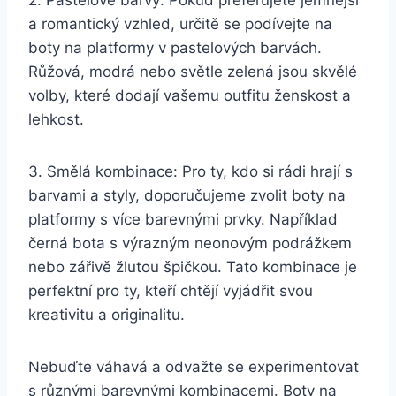
a romantický vzhled, určitě ​se podívejte na
boty na platformy v pastelových barvách.
Růžová, ‍modrá⁤ nebo světle zelená jsou skvělé⁤
volby, které dodají vašemu outfitu ženskost⁤ a
lehkost.
3. Smělá kombinace: Pro ty, kdo si rádi hrají s
barvami⁣ a styly, doporučujeme⁤ zvolit boty na
platformy s více barevnými prvky. Například
černá bota s výrazným neonovým⁣ podrážkem
nebo zářivě žlutou špičkou. Tato kombinace je
⁣perfektní pro ty, kteří‌ chtějí vyjádřit svou​
kreativitu a originalitu.
Nebuďte⁢ váhavá a odvažte se experimentovat
s⁣ různými‍ barevnými kombinacemi. Boty na