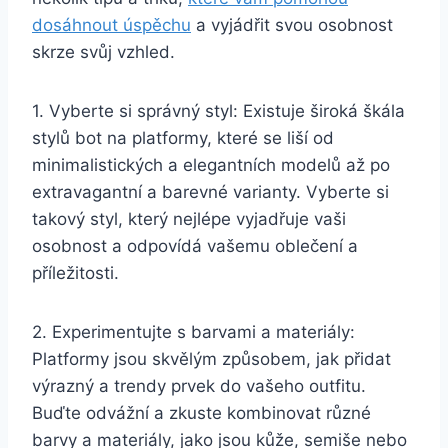
dosáhnout úspěchu
a vyjádřit svou osobnost
skrze svůj vzhled.
1. Vyberte si správný styl: Existuje široká škála
stylů bot na platformy,⁣ které se liší od
minimalistických a elegantních modelů až po
extravagantní a barevné varianty. Vyberte si
takový styl,⁣ který nejlépe vyjadřuje vaši⁤
osobnost a⁢ odpovídá vašemu ⁢oblečení​ a​
příležitosti.
2. Experimentujte s barvami a materiály:
Platformy ‍jsou skvělým způsobem, ⁢jak přidat⁣
výrazný a ​trendy prvek do vašeho outfitu.
Buďte odvážní a zkuste kombinovat různé
barvy a materiály, jako jsou kůže, semiše nebo