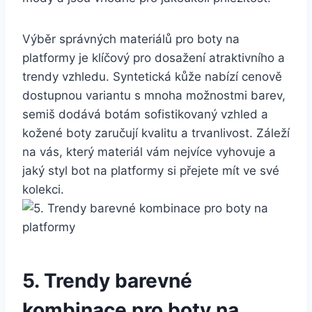
Výběr správných materiálů pro boty na​
platformy je⁣ klíčový pro dosažení atraktivního a⁤
trendy vzhledu.​ Syntetická kůže nabízí cenově
dostupnou variantu s mnoha⁤ možnostmi barev,
semiš dodává botám sofistikovaný vzhled a
kožené boty zaručují kvalitu⁢ a trvanlivost. Záleží
na vás, který materiál vám nejvíce⁤ vyhovuje a
jaký ‌styl bot na platformy si přejete ‍mít ve své
kolekci.
5. Trendy barevné⁣
kombinace pro boty na