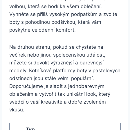
volbou, která se⁢ hodí ke všem oblečení.
Vyhněte se příliš vysokým podpatkům a zvolte⁢
boty ⁢s pohodlnou⁢ podšívkou, která ⁣vám
poskytne celodenní komfort.
Na druhou stranu, pokud se chystáte na
večírek nebo jinou společenskou událost,
můžete si dovolit​ výraznější a barevnější
‌modely. Kotníkové platformy boty v⁣ pastelových​
odstínech jsou stále velmi populární.
Doporučujeme je sladit s jednobarevným
oblečením a vytvořit​ tak ⁣unikátní look, který
svědčí o⁢ vaší kreativitě a dobře zvoleném
vkusu.
Typ