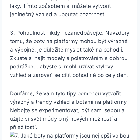
laky. ⁤Tímto způsobem si můžete vytvořit
⁣jedinečný vzhled a upoutat pozornost.
3. Pohodlnost nikdy nezanedbávejte: Navzdory
tomu, že boty na​ platformy mohou být výrazné​
a výbojné, ⁤je důležité myslet také na pohodlí.
Zkuste si najít modely ⁤s⁣ polstrováním a ⁢dobrou
podrážkou, abyste si mohli užívat stylový
vzhled‍ a zároveň se cítit pohodlně po celý⁢ den.
Doufáme, že vám tyto tipy pomohou vytvořit​
výrazný a trendy vzhled s botami na platformy.
⁤Nebojte se experimentovat, být sami sebou a
užijte si ‌svět ⁢módy‌ plný nových ‍možností a
příležitostí.