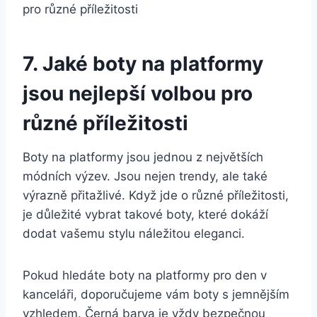
7. Jaké boty na platformy
jsou nejlepší volbou pro
různé⁤ příležitosti
Boty na platformy jsou jednou z ⁤největších
módních výzev. Jsou nejen trendy, ale⁤ také
‍výrazně přitažlivé. Když jde o různé příležitosti,
je důležité vybrat takové boty, které⁢ dokáží
dodat vašemu stylu náležitou ⁢eleganci.
Pokud hledáte boty na platformy ‍pro‌ den v⁢
kanceláři, doporučujeme vám boty s jemnějším
vzhledem. ⁤Černá barva je vždy ⁤bezpečnou