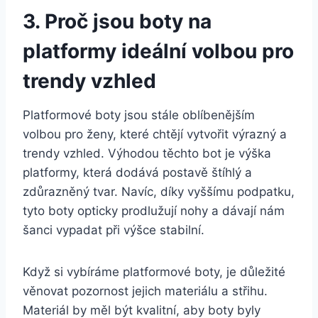
3. Proč jsou boty na
platformy ⁢ideální volbou⁣ pro
trendy vzhled
Platformové boty jsou stále oblíbenějším
volbou pro⁣ ženy, které chtějí vytvořit výrazný a
trendy vzhled. Výhodou těchto ⁤bot ⁤je⁣ výška
platformy, která dodává postavě‍ štíhlý a
⁣zdůrazněný tvar. Navíc, díky vyššímu‍ podpatku,
tyto boty opticky prodlužují nohy ‌a dávají nám
šanci vypadat ​při⁤ výšce stabilní.
Když si vybíráme platformové boty, je důležité
věnovat pozornost jejich ⁤materiálu a střihu.
Materiál by měl být ⁣kvalitní, aby ⁢boty byly