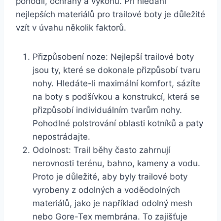
pohodlí, ochrany ⁣a ‌výkonu. ⁤Při hledání
nejlepších materiálů pro trailové ⁢boty je ⁣důležité
vzít v úvahu několik⁣ faktorů.
Přizpůsobení⁢ noze: Nejlepší trailové boty
jsou ty, které se dokonale přizpůsobí tvaru
nohy. Hledáte-li maximální komfort, sázíte⁢
na boty s podšívkou a konstrukcí, která se
přizpůsobí⁣ individuálním tvarům nohy.
Pohodlné polstrování​ oblasti kotníků a paty
nepostrádajte.
Odolnost: Trail běhy často zahrnují
nerovnosti terénu, bahno, kameny ‌a vodu.
Proto je důležité,⁤ aby byly trailové boty
‌vyrobeny z⁤ odolných a voděodolných
materiálů, jako je například odolný ‌mesh
nebo Gore-Tex membrána. ​To zajišťuje