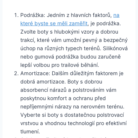
Podrážka: Jedním z⁣ hlavních faktorů,
na
které byste se měli zaměřit
, je‍ podrážka. ​
Zvolte boty s hlubokými vzory a dobrou
trakcí, které vám ​umožní pevný‍ a bezpečný
úchop na různých typech terénů.⁢ Silikónová
‍nebo​ gumová podrážka budou zaručeně
lepší volbou pro trailové běhání.
Amortizace: Dalším důležitým⁣ faktorem je⁣
dobrá ⁤amortizace. Boty s ‍dobrou⁣
absorbencí ‍nárazů a polstrováním vám
poskytnou komfort‌ a‌ ochranu před
nepříjemnými nárazy na nerovném terénu.
Vyberte si boty ‌s dostatečnou polstrovací
vrstvou ​a vhodnou technologií pro efektivní
⁢tlumení.