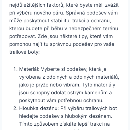
nejdůležitějších faktorů, které byste měli zvážit
při výběru nového páru. ⁣Správná ‌podešev vám
může ⁣poskytnout stabilitu, trakci ⁢a ochranu,
kterou budete ⁢při běhu v nebezpečném terénu
potřebovat. Zde jsou některé tipy,⁣ které vám
pomohou⁤ najít⁢ tu správnou podešev pro vaše
trailové‌ boty:
Materiál: Vyberte si podešev,‌ která je
vyrobena z odolných a‍ odolných materiálů,
jako je⁤ pryže nebo ⁢vibram. Tyto materiály
jsou schopny odolat ostrým kamenům ‌a
poskytnout vám ⁣potřebnou ochranu.
Hloubka dezénu: Při výběru⁢ trailových bot
hledejte podešev⁣ s ⁤hlubokým dezénem.
Tímto‍ způsobem ‍získáte lepší trakci na