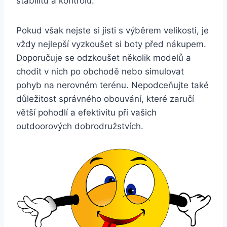
stabilitu a kontrolu. ⁢
Pokud však nejste si​ jisti s výběrem velikosti, je
vždy ‌nejlepší vyzkoušet⁤ si boty před nákupem.⁢
Doporučuje se odzkoušet několik⁢ modelů a⁢
chodit v nich po obchodě nebo simulovat⁣
pohyb na nerovném terénu. Nepodceňujte také
důležitost správného obouvání, které zaručí
větší pohodlí a ‌efektivitu při vašich
outdoorových dobrodružstvích.