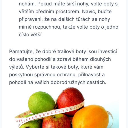
nohám.⁣ Pokud máte širší nohy,⁢ volte ‍boty s
větším ⁢předním prostorem.⁤ Navíc, buďte⁣
připraveni, že na⁣ delších tůrách ⁣se nohy
mírně rozpuchnou, takže volte boty o jedno
číslo větší.
Pamatujte, že dobré ⁤trailové boty jsou‌ investicí
do vašeho pohodlí a zdraví⁣ během⁣ dlouhých
výletů.⁢ Vyberte‌ si takové boty, které vám
poskytnou správnou ⁤ochranu, přilnavost a
⁣pohodlí na vašich dobrodružných cestách.