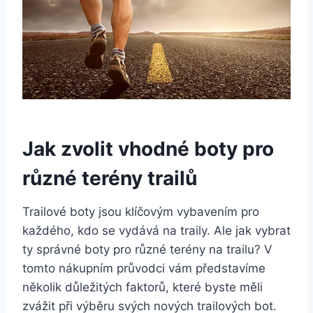
Jak zvolit vhodné ​boty pro
různé terény trailů
Trailové boty jsou klíčovým vybavením pro
každého, kdo se ⁣vydává​ na traily. Ale jak⁤ vybrat⁣
ty správné boty pro různé terény⁤ na‍ trailu? ​V⁣
tomto nákupním průvodci vám představíme
několik důležitých faktorů, které​ byste měli
zvážit ⁢při výběru⁣ svých⁢ nových⁣ trailových ⁣bot.