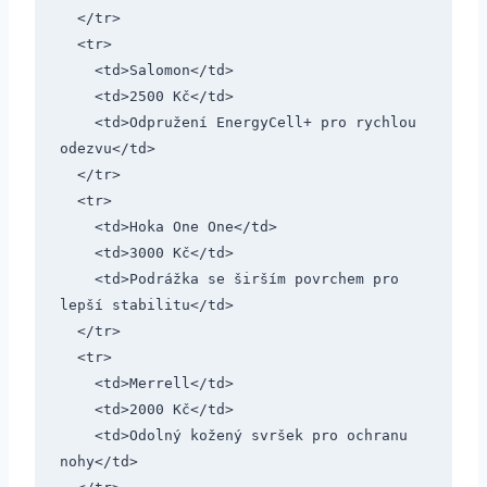
  </tr>

  <tr>

    <td>Salomon</td>

    <td>2500 Kč</td>

    <td>Odpružení EnergyCell+ pro rychlou 
odezvu</td>

  </tr>

  <tr>

    <td>Hoka One One</td>

    <td>3000 Kč</td>

    <td>Podrážka se širším povrchem pro 
lepší stabilitu</td>

  </tr>

  <tr>

    <td>Merrell</td>

    <td>2000 Kč</td>

    <td>Odolný kožený svršek pro ochranu 
nohy</td>
