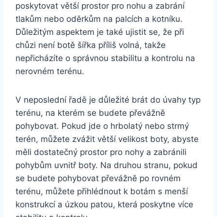
poskytovat větší prostor pro nohu a ⁤zabrání
tlakům nebo oděrkům ⁤na palcích a kotníku.​
Důležitým aspektem ⁣je také ujistit se, že při
chůzi ‍není botě šířka příliš volná, takže​
nepřicházíte o ‍správnou stabilitu a kontrolu na
nerovném terénu. ⁤
V neposlední řadě je důležité brát do úvahy typ⁢
terénu, ‍na‍ kterém se budete převážně‌
pohybovat. Pokud jde o hrbolatý nebo ⁤strmý​
terén, můžete zvážit větší velikost‍ boty, abyste
měli dostatečný prostor pro nohy a zabránili
pohybům ‍uvnitř boty. Na druhou stranu, pokud
se budete pohybovat převážně po rovném
terénu, můžete přihlédnout k botám s ⁣menší
konstrukcí⁤ a úzkou patou, ⁣která poskytne více