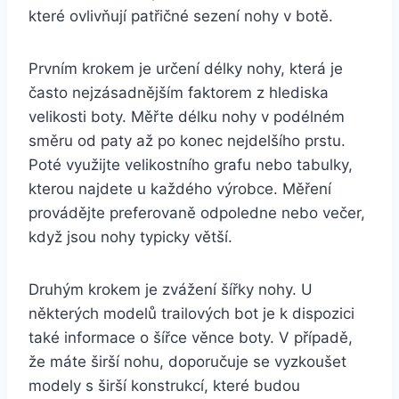
které ovlivňují patřičné ⁤sezení nohy v‌ botě.​
Prvním krokem je ⁣určení délky nohy,⁣ která je
často nejzásadnějším​ faktorem z hlediska‌
velikosti ⁣boty. Měřte délku ⁢nohy ⁤v podélném
⁤směru od⁤ paty až po konec nejdelšího prstu. ​
Poté využijte ​velikostního grafu nebo tabulky,
kterou najdete ‍u každého výrobce.⁣ Měření
provádějte preferovaně odpoledne nebo večer,
když jsou nohy typicky větší.
Druhým krokem je ⁢zvážení šířky nohy.‌ U
některých modelů‌ trailových bot je ⁢k dispozici
také informace⁤ o‍ šířce věnce​ boty. V případě,
že máte širší nohu, doporučuje se vyzkoušet
modely s širší ⁤konstrukcí, které budou