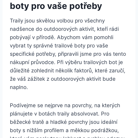
boty pro vaše ‌potřeby
Traily jsou skvělou volbou pro všechny
nadšence do outdoorových aktivit, kteří rádi
pobývají v přírodě. Abychom vám pomohli
vybrat ty správné trailové boty pro vaše
specifické potřeby, ⁤připravili jsme pro vás tento
nákupní průvodce. Při výběru trailových bot ⁢je
důležité zohlednit ‍několik ‌faktorů,⁢ které​ zaručí,
že ⁢váš zážitek z‌ outdoorových aktivit bude‍
naplno.
Podívejme se nejprve⁣ na ‍povrchy, ‍na kterých
plánujete v botách traily absolvovat. ‍Pro
běžecké tratě a hladké povrchy jsou ideální
boty s nižším profilem a měkkou podrážkou,