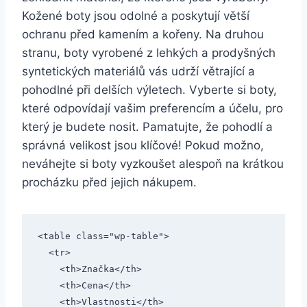
Kožené ‌boty jsou odolné a poskytují větší
ochranu před kamením a kořeny. Na druhou
stranu, ⁤boty vyrobené z lehkých a prodyšných
syntetických ‌materiálů vás ⁢udrží⁤ větrající ‌a
pohodlné při delších výletech. Vyberte si boty,
které odpovídají vašim preferencím a účelu, pro
který je budete nosit. Pamatujte, ‍že ⁢pohodlí a
správná velikost ⁢jsou klíčové!‍ Pokud možno,
neváhejte si boty vyzkoušet alespoň na krátkou
procházku před jejich⁢ nákupem.
<table class="wp-table">

  <tr>

    <th>Značka</th>

    <th>Cena</th>

    <th>Vlastnosti</th>
