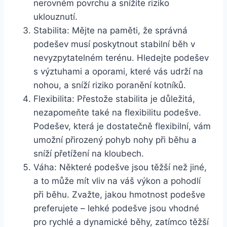
nerovném povrchu​ a snížíte‌ riziko⁤
uklouznutí.
Stabilita: Mějte‍ na paměti,‍ že správná
podešev musí poskytnout ⁣stabilní běh v
nevyzpytatelném terénu. Hledejte podešev‌
s výztuhami a oporami,‍ které ​vás udrží na
nohou, a sníží ‍riziko poranění ⁢kotníků.
Flexibilita: Přestože stabilita je důležitá,
nezapomeňte také na flexibilitu ‍podešve.
Podešev, ‍která​ je ​dostatečně flexibilní,⁣ vám
umožní přirozený pohyb nohy při běhu a ​
sníží ⁢přetížení na ⁢kloubech.
Váha: ⁤Některé podešve​ jsou těžší než jiné,
a to může mít vliv na váš výkon a pohodlí
při ⁢běhu. Zvažte, ​jakou hmotnost podešve‌
preferujete‍ –​ lehké podešve‌ jsou vhodné
‌pro rychlé a dynamické běhy, zatímco těžší