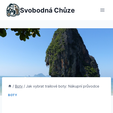
Přeskočit
Svobodná Chůze
na
obsah
/
Boty
/
Jak vybrat trailové boty: Nákupní průvodce
BOTY