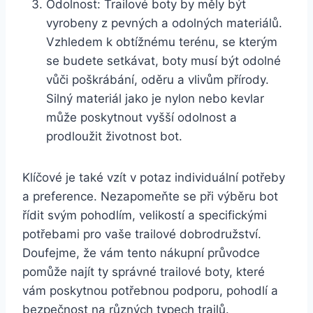
Odolnost: Trailové ‍boty by měly být
vyrobeny z ‍pevných ​a odolných materiálů.
Vzhledem​ k ⁤obtížnému terénu, se ‍kterým
se budete​ setkávat, ⁤boty musí být odolné
vůči poškrábání, oděru a vlivům přírody.
Silný materiál jako ⁢je nylon nebo kevlar
může poskytnout vyšší odolnost ‌a
prodloužit ‌životnost ​bot.
Klíčové je také vzít v potaz individuální‍ potřeby
⁢a preference.⁤ Nezapomeňte se při ‌výběru bot
‌řídit svým ‌pohodlím, velikostí a specifickými
potřebami pro vaše trailové dobrodružství.
Doufejme,‌ že vám tento nákupní průvodce
pomůže najít ty správné ​trailové⁣ boty,⁣ které
vám poskytnou potřebnou podporu, pohodlí a
bezpečnost na různých typech trailů.