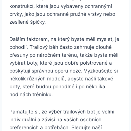
konstrukcí, které jsou vybaveny ⁣ochrannými
prvky, jako jsou ochranné⁣ pružné ⁤vrstvy nebo
zesílené ⁣špičky.
Dalším faktorem,‍ na ‌který byste měli myslet, je
pohodlí. ⁣Trailový běh často zahrnuje ⁢dlouhé⁣
přesuny po náročném terénu, takže byste měli
vybírat boty, které⁣ jsou ‍dobře polstrované a
poskytují správnou oporu noze.‌ Vyzkoušejte‌ si⁢
několik ​různých‍ modelů, abyste našli takové
boty, ⁣které ⁢budou‍ pohodlné i po několika
hodinách tréninku.
Pamatujte ‌si,⁢ že výběr ‍trailových bot je velmi
individuální a ⁣závisí na vašich osobních
‍preferencích a​ potřebách. Sledujte naší​