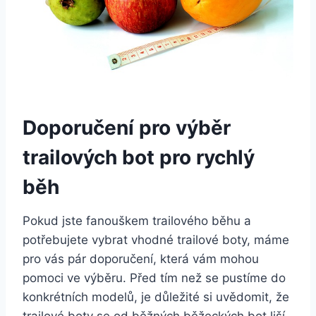
Doporučení pro výběr
trailových bot pro rychlý
běh
Pokud jste fanouškem trailového běhu a‍
potřebujete ⁤vybrat vhodné trailové boty, máme
pro vás pár doporučení, ​která vám mohou
‌pomoci⁣ ve výběru. Před tím než se pustíme do
⁢konkrétních modelů,⁤ je důležité ⁤si uvědomit, že
trailové boty⁤ se od běžných běžeckých bot liší