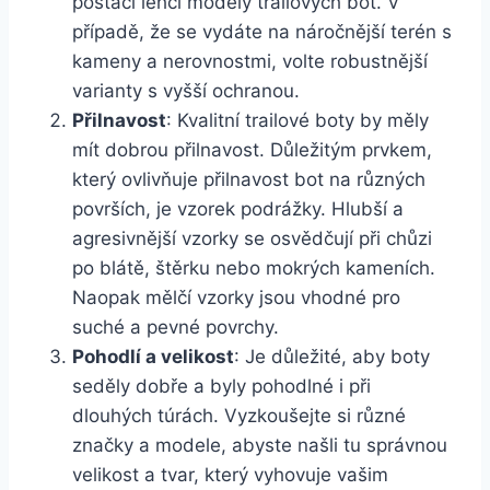
postačí lehčí modely trailových bot. V
případě, že ⁤se⁤ vydáte na náročnější⁣ terén s
kameny ‍a nerovnostmi, volte robustnější
varianty ‍s vyšší ochranou.
Přilnavost
: Kvalitní ​trailové boty⁤ by měly
mít dobrou přilnavost.‌ Důležitým prvkem,
který ovlivňuje přilnavost​ bot na různých
površích, je‍ vzorek podrážky. ‍Hlubší a
agresivnější vzorky se osvědčují při chůzi‍
po blátě, štěrku nebo mokrých ‌kameních.
Naopak mělčí vzorky ⁢jsou vhodné pro​
suché a pevné povrchy.
Pohodlí a ⁢velikost
:⁢ Je důležité, aby boty
seděly dobře a byly​ pohodlné ⁤i ‍při
dlouhých ⁢túrách.⁢ Vyzkoušejte si⁤ různé
značky a modele, abyste našli⁤ tu správnou
velikost a tvar, který vyhovuje vašim