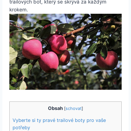
‍trailových bot, který se skrývá za každým
krokem.
Obsah
[
schovat
]
Vyberte ‌si ​ty ⁣pravé trailové boty pro vaše
‌potřeby