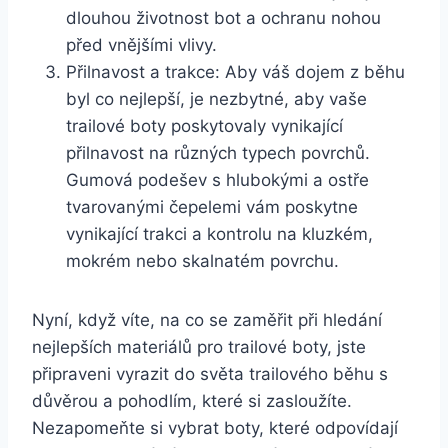
dlouhou životnost bot a ochranu‍ nohou
před⁤ vnějšími vlivy.
Přilnavost a trakce: Aby váš dojem z ⁣běhu‍
byl co ⁢nejlepší, je nezbytné, aby vaše
trailové‍ boty poskytovaly vynikající
přilnavost na⁣ různých⁢ typech povrchů.
Gumová podešev s hlubokými ⁢a ostře
tvarovanými čepelemi vám poskytne
vynikající trakci⁢ a kontrolu na⁢ kluzkém,​
mokrém nebo ‍skalnatém ⁤povrchu.
Nyní, když ⁢víte, na co se zaměřit při hledání
nejlepších materiálů⁢ pro trailové ⁢boty, jste
připraveni vyrazit do⁢ světa trailového běhu s ​
důvěrou ‍a pohodlím, ⁤které si zasloužíte.
Nezapomeňte‌ si vybrat boty, které odpovídají