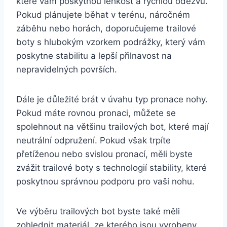
které vám ‌poskytnou lehkost a rychlou odezvu.
Pokud plánujete běhat v terénu, náročném
záběhu nebo⁤ horách, ​doporučujeme trailové
boty⁤ s hlubokým ​vzorkem podrážky, který vám
poskytne⁢ stabilitu a lepší přilnavost na
nepravidelných‌ površích.
Dále je ‍důležité brát v úvahu typ pronace nohy.​
Pokud máte rovnou pronaci, můžete se
spolehnout na ⁤většinu trailových bot, ‍které mají
⁢neutrální odpružení. Pokud však⁣ trpíte
⁤přetíženou nebo svislou pronací, měli byste
zvážit trailové boty s technologií‍ stability, které
poskytnou správnou podporu pro vaši nohu.
Ve⁤ výběru trailových ⁤bot byste také měli
zohlednit materiál, ze kterého ​jsou vyrobeny.