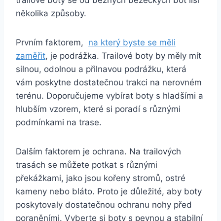
několika‌ způsoby.
Prvním faktorem, ⁢
na ⁤který byste ⁢se měli
zaměřit
, je podrážka. Trailové ⁣boty by⁢ měly mít
silnou, odolnou a​ přilnavou podrážku, která
vám poskytne dostatečnou ‍trakci na nerovném
terénu. Doporučujeme vybírat boty s ⁤hladšími a
hlubším vzorem, které si ⁤poradí s ⁤různými
podmínkami ‍na trase.
Dalším faktorem je⁣ ochrana. Na trailových ​
trasách se můžete potkat⁣ s různými ​
překážkami, jako jsou kořeny ​stromů, ostré
kameny nebo bláto. ‌Proto‌ je důležité, aby boty
poskytovaly dostatečnou​ ochranu nohy před
poraněními. Vyberte si boty s pevnou a ⁢stabilní