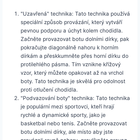
"Uzavřená" technika: Tato technika používá
speciální způsob provázání, který vytváří
pevnou podporu a úchyt kolem chodidla.
Začněte provazovat botu dolními dírky, pak
pokračujte diagonálně nahoru k horním
dírkám a ‍přeskkumněte přes⁤ horní dírku do
protilehlého pásma. Tím vznikne křížový⁢
vzor, který můžete‌ opakovat až na vrchol
boty. Tato ​technika je skvělá pro‍ odolnost
proti‍ otlučení ⁤chodidla.
"Podvazování boty" technika: Tato technika
je populární mezi sportovci, kteří hrají
rychlé a dynamické sporty, jako je
basketbal nebo tenis. Začněte provazovat
botu dolními dírky, ale ⁣místo aby jste