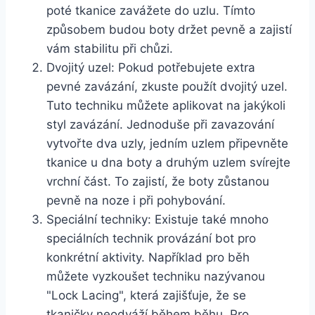
poté tkanice zavážete‍ do⁢ uzlu. Tímto
způsobem budou boty držet pevně a zajistí⁤
vám stabilitu při chůzi.
Dvojitý uzel: Pokud potřebujete extra
pevné zavázání, zkuste ‍použít dvojitý​ uzel.
Tuto techniku můžete aplikovat na jakýkoli
styl zavázání. ​Jednoduše ​při ⁣zavazování
vytvořte dva ⁢uzly, jedním uzlem připevněte
tkanice u dna boty a druhým uzlem svírejte
vrchní ⁢část. To zajistí,‍ že boty⁢ zůstanou
pevně na noze i při pohybování.
Speciální techniky: Existuje také​ mnoho
speciálních ⁣technik provázání bot pro ​
konkrétní aktivity.‌ Například‍ pro běh
můžete vyzkoušet techniku nazývanou ⁣
"Lock⁣ Lacing", která zajišťuje, že se​
tkaničky ​neodváží během běhu. Pro