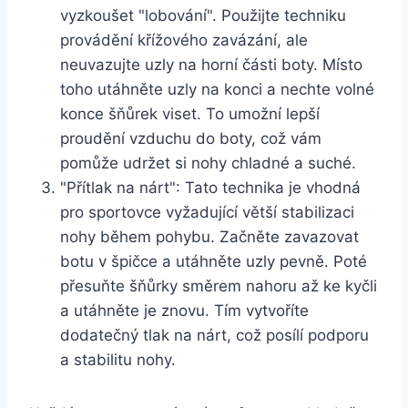
vyzkoušet "lobování". ‌Použijte techniku
provádění křížového zavázání, ⁢ale
neuvazujte uzly na horní části boty. Místo
toho utáhněte uzly na konci a ​nechte​ volné
⁢konce ⁤šňůrek viset. To umožní lepší
proudění vzduchu do boty, což ⁢vám
pomůže udržet si nohy chladné a suché.
"Přítlak ⁤na nárt": Tato technika je⁣ vhodná
pro sportovce vyžadující ‍větší stabilizaci
nohy během pohybu. Začněte ‌zavazovat
‌botu v‍ špičce a utáhněte uzly ⁤pevně. Poté
přesuňte šňůrky směrem nahoru​ až ke ⁤kyčli
a utáhněte je znovu. Tím vytvoříte
dodatečný tlak na nárt, což posílí podporu
a stabilitu nohy.