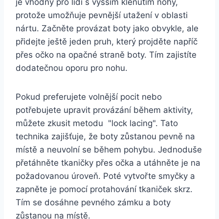
je vhodný pro lidi s⁤ vyšším klenutím⁣ nohy,
protože umožňuje pevnější utažení v oblasti
nártu. Začněte provázat boty jako obvykle, ale
⁤přidejte ještě jeden pruh, který projděte napříč
přes očko na opačné straně boty. Tím zajistíte
dodatečnou oporu pro nohu.
Pokud preferujete volnější pocit nebo
potřebujete upravit provázání během aktivity,
můžete zkusit⁤ metodu ⁣ "lock lacing". Tato
⁣technika‍ zajišťuje, že boty zůstanou ‌pevně na⁣
místě ⁤a neuvolní se během pohybu. Jednoduše
přetáhněte ​tkaničky ‌přes očka a utáhněte​ je na
požadovanou úroveň. Poté vytvořte smyčky a
zapněte je pomocí protahování tkaniček skrz.
Tím ‌se ‍dosáhne ⁢pevného zámku a boty
zůstanou na místě.