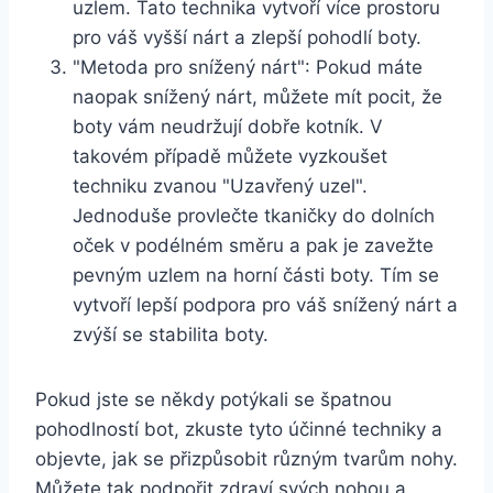
uzlem. Tato technika ⁣vytvoří více prostoru ​
pro váš vyšší nárt a zlepší pohodlí boty.
"Metoda pro snížený ⁢nárt": Pokud máte
naopak snížený​ nárt, můžete mít pocit, že ​
boty vám neudržují⁢ dobře kotník. V
takovém případě ‌můžete‍ vyzkoušet
techniku zvanou "Uzavřený uzel".
Jednoduše provlečte tkaničky do dolních
oček v podélném směru ⁣a pak je zavežte
pevným uzlem na horní části boty. Tím se
vytvoří lepší⁤ podpora pro váš ⁢snížený nárt a
zvýší se stabilita boty.
Pokud jste se někdy potýkali se špatnou
pohodlností bot, zkuste tyto účinné techniky a
objevte, jak se přizpůsobit různým tvarům nohy.
Můžete tak podpořit ​zdraví svých⁢ nohou a