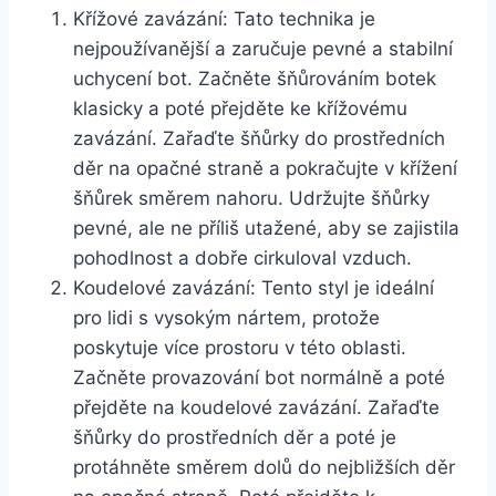
Křížové ‌zavázání: Tato technika je
nejpoužívanější a zaručuje pevné a stabilní
uchycení ​bot. Začněte šňůrováním botek
klasicky a poté přejděte ke křížovému
zavázání. Zařaďte šňůrky do prostředních
děr na opačné straně a pokračujte v křížení
šňůrek směrem nahoru. Udržujte ⁣šňůrky
pevné, ale ne příliš utažené,​ aby se zajistila
pohodlnost a dobře cirkuloval vzduch.
Koudelové zavázání: Tento​ styl je‍ ideální ​
pro lidi‍ s‍ vysokým nártem, protože
poskytuje více prostoru v této oblasti.
Začněte provazování bot normálně‍ a⁣ poté
přejděte ‌na koudelové zavázání. Zařaďte
šňůrky do prostředních děr a poté je
protáhněte směrem ​dolů do nejbližších děr