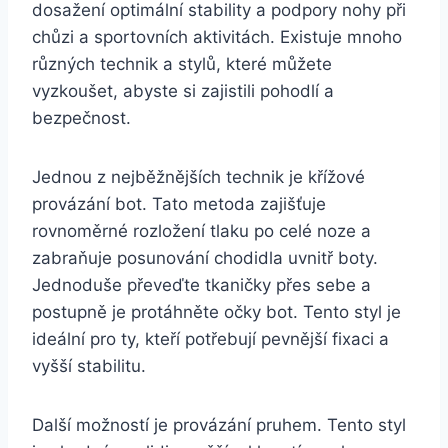
dosažení optimální stability a podpory nohy při
chůzi a sportovních aktivitách. Existuje mnoho
různých technik a stylů, které můžete
vyzkoušet, abyste si zajistili pohodlí a
bezpečnost.
Jednou z⁢ nejběžnějších technik ‌je křížové
provázání bot. Tato metoda zajišťuje
rovnoměrné rozložení tlaku po celé noze a
zabraňuje posunování ⁣chodidla ⁢uvnitř boty.
⁢Jednoduše převeďte tkaničky přes sebe a
postupně je protáhněte očky bot. Tento styl je
ideální pro‌ ty, kteří potřebují⁣ pevnější fixaci a
vyšší stabilitu.
Další možností je provázání pruhem. Tento styl