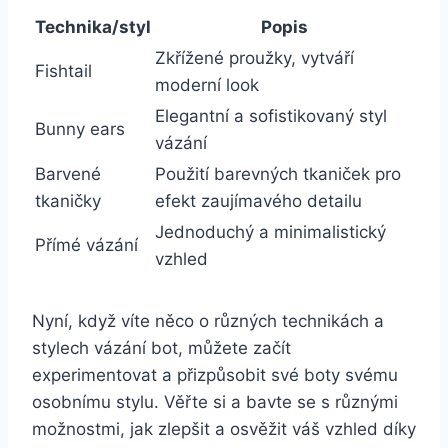
Technika/styl
Popis
Zkřížené proužky, vytváří
Fishtail
moderní look
Elegantní a sofistikovaný styl
Bunny ears
vázání
Barvené
Použití barevných tkaniček pro
tkaničky
efekt zaujímavého detailu
Jednoduchý ‌a minimalistický
Přímé vázání
vzhled
Nyní, když⁢ víte něco o různých technikách a
stylech​ vázání bot, můžete začít
experimentovat a ⁣přizpůsobit své boty⁣ svému
osobnímu stylu.​ Věřte ⁤si a bavte se s ⁣různými
možnostmi, jak zlepšit a osvěžit váš vzhled​ díky