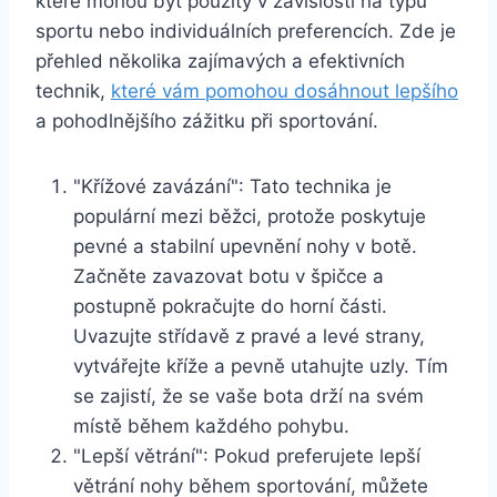
které mohou být použity v závislosti na typu
sportu nebo individuálních preferencích. Zde je
přehled⁢ několika zajímavých a ⁣efektivních
technik,
které vám ‍pomohou dosáhnout lepšího
a pohodlnějšího zážitku při sportování.
"Křížové ​zavázání": Tato technika je
⁢populární ‌mezi běžci, protože poskytuje
pevné a stabilní upevnění nohy v botě.
Začněte zavazovat botu v špičce ⁢a
postupně pokračujte do horní části.
Uvazujte střídavě z pravé ⁢a levé strany,⁤
vytvářejte kříže a pevně utahujte⁢ uzly.‌ Tím
se zajistí, že se vaše‌ bota ‌drží⁢ na svém
místě ⁤během každého pohybu.
"Lepší větrání": Pokud preferujete lepší
větrání nohy ⁢během sportování, můžete