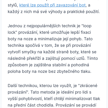
stylů,
které lze použít při​ zavazování bot
,⁣ a
každý z ‍nich​ má své výhody a praktické použití.
Jednou z nejpopulárnějších ‌technik je "loop
lock" provázání, které umožňuje lepší fixaci
boty na noze a minimalizuje její pohyb.⁢ Tato
technika spočívá v tom, že se ​při provázání
vytvoří smyčky na každé straně boty,⁣ které se
následně překříží a zajištují pomocí uzlů. Tímto
způsobem je zajištěna stabilní a ‌pohodlná
poloha boty na ​noze bez ‍zbytečného tlaku.
Další ⁢technikou, kterou lze využít, je "zkrácené
provázání". Tato metoda je ideální pro lidi s
vyšší pohyblivostí, kteří chtějí minimalizovat tlak
na‌ přední část chodidla. Provázání ⁣se provádí