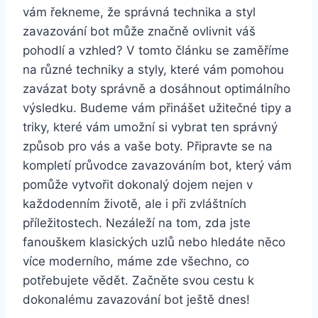
vám řekneme, že ⁢správná technika a styl
zavazování bot může značně ovlivnit váš
pohodlí a vzhled? V tomto článku se zaměříme
na různé ⁣techniky a styly, které vám pomohou
zavázat ⁢boty správně a dosáhnout optimálního
⁣výsledku. Budeme vám přinášet užitečné tipy a
triky, které vám umožní si vybrat ten správný
způsob pro⁤ vás a vaše boty. Připravte se na
kompletí ​průvodce zavazováním ⁤bot,​ který⁤ vám
pomůže vytvořit dokonalý dojem nejen v
každodenním životě,⁣ ale i ​při zvláštních
příležitostech. Nezáleží‍ na ⁤tom, zda jste
fanouškem klasických uzlů ‍nebo hledáte něco
více moderního, máme zde všechno, co
⁢potřebujete vědět. Začněte svou cestu k
dokonalému zavazování bot ještě dnes!