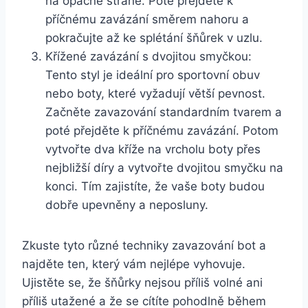
na opačné straně. Poté přejděte k⁣
příčnému zavázání směrem nahoru a
pokračujte až ke splétání šňůrek v uzlu.
Křížené zavázání s dvojitou smyčkou:
Tento styl je ideální pro sportovní obuv
nebo boty, které vyžadují⁣ větší pevnost.⁣
Začněte zavazování standardním‍ tvarem a
poté přejděte k příčnému zavázání. Potom
vytvořte dva ⁢kříže na vrcholu boty přes
nejbližší díry a vytvořte dvojitou smyčku⁣ na
konci. Tím zajistíte, že vaše boty budou
dobře upevněny a neposluny.
Zkuste tyto různé techniky zavazování bot a
⁢najděte ten, který vám nejlépe vyhovuje.
Ujistěte se, že⁤ šňůrky​ nejsou příliš volné ani
příliš utažené a že se cítíte pohodlně během