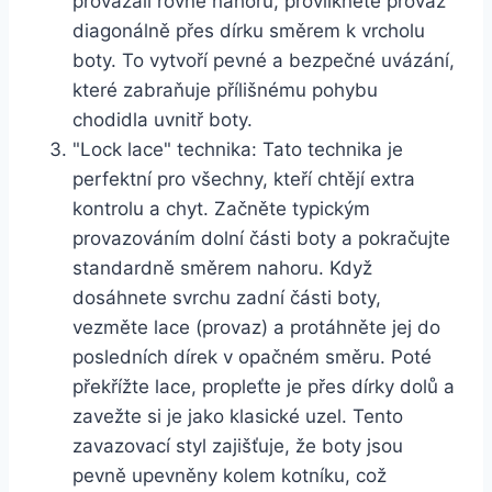
provázali rovně ⁢nahoru, provlíkněte provaz
diagonálně přes dírku‌ směrem k vrcholu
boty. To vytvoří pevné a bezpečné uvázání,
které‌ zabraňuje přílišnému pohybu
‍chodidla ​uvnitř boty.
"Lock lace" technika: Tato technika je
perfektní pro všechny, kteří chtějí extra
kontrolu a​ chyt. Začněte typickým
⁣provazováním dolní části boty‌ a pokračujte
⁤standardně směrem ⁤nahoru. Když
dosáhnete svrchu zadní části boty,
vezměte‍ lace (provaz) a protáhněte jej do
posledních dírek ‌v opačném směru. Poté
překřížte ​lace, propleťte je přes dírky dolů a
⁢zavežte si je jako ⁢klasické uzel. Tento
zavazovací styl zajišťuje, že boty jsou
pevně upevněny kolem kotníku, což