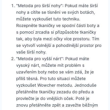
"Metoda pro ⁤širší nohy": Pokud ‌máte širší
nohy a⁤ cítíte se tísněni‍ ve svých botách,
můžete vyzkoušet tuto ​techniku.
Rozepněte ​tkaničky ve spodní ‍části ⁤boty a⁤
s⁣ pomocí zrcadla si přizpůsobte tkaničky
tak, aby byla mezi očky více prostoru. Tím
se vytvoří volnější a pohodlnější prostor pro‌
vaše širší nohy.
"Metoda pro vyšší nárt": ⁤Pokud máte
⁢vysoký nárt, můžete mít problém s
uzavřením boty nebo se vám zdá, že je
příliš těsná.⁤ Pro tuto situaci můžete
vyzkoušet⁢ Wowcher metodu. Jednoduše
přetáhněte tkaničky zezadu do předu a
provlečte je do vnějších oček. Poté je
znovu přetáhněte zpět a zavežte běžným