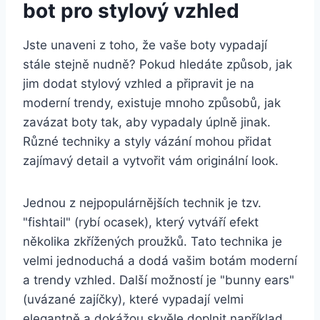
⁤bot pro stylový vzhled
Jste unaveni z toho, že vaše boty vypadají
stále stejně ⁢nudně?‌ Pokud hledáte způsob, jak
jim‌ dodat stylový vzhled a připravit je na
moderní trendy, existuje mnoho způsobů, jak
zavázat boty tak, aby vypadaly úplně jinak.
Různé techniky a styly ⁣vázání mohou přidat
zajímavý detail a⁣ vytvořit vám originální look.
Jednou z nejpopulárnějších technik je tzv.
"fishtail" (rybí ocasek), který vytváří efekt
několika zkřížených proužků. ⁢Tato technika je
velmi jednoduchá ‍a dodá vašim botám moderní
a trendy vzhled. Další možností je "bunny ears"
(uvázané zajíčky), které vypadají velmi
elegantně a dokážou skvěle doplnit například