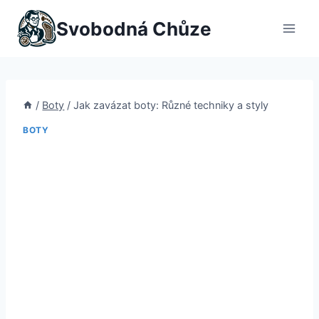
Přeskočit
Svobodná Chůze
na
obsah
/
Boty
/
Jak zavázat boty: Různé techniky a styly
BOTY