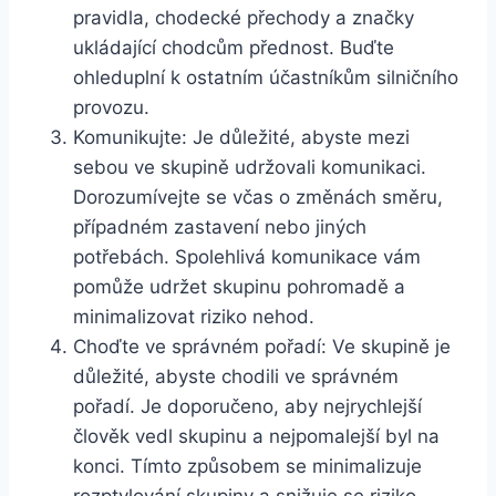
pravidla, chodecké přechody a značky
ukládající chodcům přednost. Buďte
ohleduplní k ostatním účastníkům silničního
provozu.
Komunikujte: Je důležité, abyste mezi
sebou ve skupině udržovali komunikaci.
Dorozumívejte se včas o změnách směru,
případném zastavení nebo jiných
potřebách. Spolehlivá komunikace vám
pomůže udržet skupinu pohromadě a
minimalizovat riziko nehod.
Choďte ve správném pořadí: Ve skupině je
důležité, abyste chodili ve správném
pořadí. Je doporučeno, aby nejrychlejší
člověk vedl skupinu a nejpomalejší byl na
konci. Tímto způsobem se minimalizuje
rozptylování skupiny a snižuje se riziko