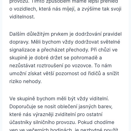
provozu. Tímto způsobem máme lepší přehled
o vozidlech, která nás míjejí, a zvýšíme tak svoji
viditelnost.
Dalším důležitým prvkem je dodržování pravidel
dopravy. Měli bychom vždy dodržovat světelné
signalizace a přecházet přechody. Při chůzi ve
skupině je dobré držet se pohromadě a
nezůstávat roztroušení po vozovce. To nám
umožní získat větší pozornost od řidičů a snížit
riziko nehody.
Ve skupině bychom měli být vždy viditelní.
Doporučuje se nosit oblečení jasných barev,
které nás výrazněji zviditelní pro ostatní
účastníky silničního provozu. Pokud chodíme
ven ve večerních hodinách, je nezbytné použít