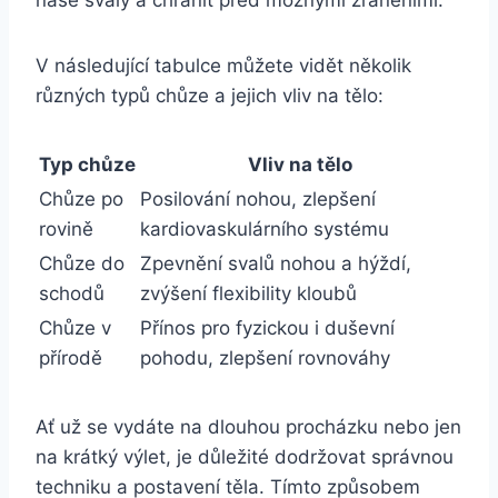
naše svaly a chránit před možnými zraněními.
V následující tabulce můžete vidět několik
různých typů chůze a jejich vliv na tělo:
Typ chůze
Vliv na tělo
Chůze po
Posilování nohou, zlepšení
rovině
kardiovaskulárního systému
Chůze do
Zpevnění svalů nohou a hýždí,
schodů
zvýšení flexibility kloubů
Chůze v
Přínos pro fyzickou i duševní
přírodě
pohodu, zlepšení rovnováhy
Ať už se vydáte na dlouhou procházku nebo jen
na krátký výlet, je důležité dodržovat správnou
techniku a postavení těla. Tímto způsobem