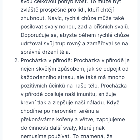
svou celkovou pohyblivost. To může být
zvláště prospěšné pro lidi, kteří chtějí
zhubnout. Navíc, rychlá chůze může také
posilovat svaly nohou, zad a břišních svalů.
Doporučuje se, abyste během rychlé chůze
udržoval svůj trup rovný a zaměřoval se na
správné držení těla.
Procházka v přírodě: Procházka v přírodě je
nejen skvělým způsobem, jak se odpojit od
každodenního stresu, ale také má mnoho
pozitivních účinků na naše tělo. Procházka
v přírodě posiluje naši imunitu, snižuje
krevní tlak a zlepšuje naši náladu. Když
chodíme po nerovném terénu a
překonáváme kořeny a větve, zapojujeme
do činnosti další svaly, které jinak
nemusíme používat. To znamená, že