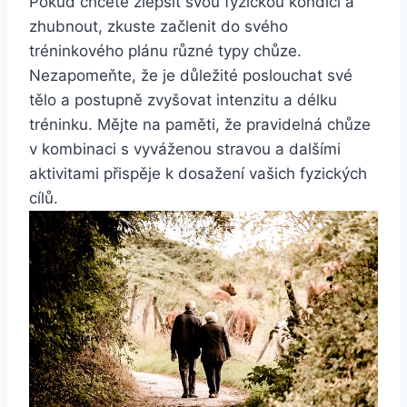
Pokud chcete zlepšit svou fyzickou kondici a
zhubnout, zkuste začlenit do svého
tréninkového plánu různé typy chůze.
Nezapomeňte, že je důležité poslouchat své
tělo a postupně zvyšovat intenzitu a délku
tréninku. Mějte na paměti, že pravidelná chůze
v kombinaci s vyváženou stravou a dalšími
aktivitami přispěje k dosažení vašich fyzických
cílů.