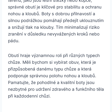
terénu, jako jsou lesní stezky nebo kopce,
správné obutí je klíčové pro stabilitu a ochranu
nohou a kloubů. Boty s dobrou přilnavostí a
silnou podrážkou pomáhají předejít uklouznutím
a snižují tlak na klouby. Tím minimalizují riziko
zranění v důsledku nevyvážených kroků nebo
pádu.
Obutí hraje významnou roli při různých typech
chůze. Měli bychom si vybírat obuv, která je
přizpůsobená danému typu chůze a která
podporuje správnou polohu nohou a kloubů.
Pamatujte, že pohodlné a kvalitní boty jsou
nezbytné pro udržení zdravého a funkčního těla
při každodenní chůzi.