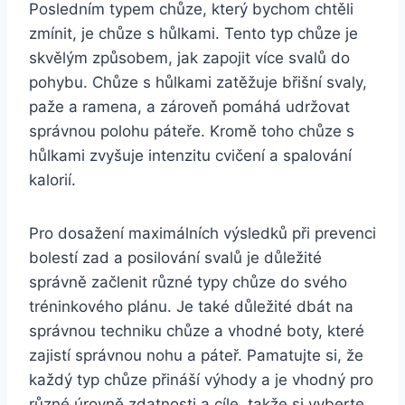
Posledním typem chůze, který bychom chtěli
zmínit, je chůze s hůlkami. Tento typ chůze je
skvělým způsobem, jak zapojit více svalů do
pohybu. Chůze s hůlkami zatěžuje břišní svaly,
paže a ramena, a zároveň pomáhá udržovat
správnou polohu páteře. Kromě toho chůze s
hůlkami zvyšuje intenzitu cvičení a spalování
kalorií.
Pro dosažení maximálních výsledků při prevenci
bolestí zad a posilování svalů je důležité
správně začlenit různé typy chůze do svého
tréninkového plánu. Je také důležité dbát na
správnou techniku chůze a vhodné boty, které
zajistí správnou nohu a páteř. Pamatujte si, že
každý typ chůze přináší výhody a je vhodný pro
různé úrovně zdatnosti a cíle, takže si vyberte