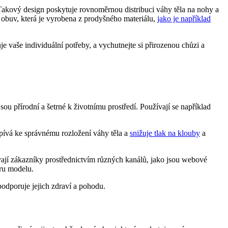
Takový design poskytuje rovnoměrnou distribuci váhy těla na nohy a
i obuv, která je vyrobena z prodyšného materiálu,
jako je například
e vaše individuální potřeby, a vychutnejte si přirozenou chůzi a
sou přírodní a šetrné k životnímu prostředí. Používají se například
pívá ke správnému rozložení váhy těla a
snižuje tlak na klouby
a
ají zákazníky prostřednictvím různých kanálů, jako jsou webové
ěru modelu.
podporuje jejich zdraví a pohodu.