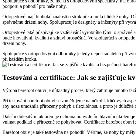
Spolupráce s odborníky, zejména s ortopedovými specialisty, má obrov
podporu a pohodlí pro naše nohy.
Ortopedové mají hluboké znalosti o struktuře a funkci lidské nohy.
správnému držení nohy. Spolupracují s designéry a inženýry při vytv
Ortopedové také přispívají ke vzdělávání výrobního týmu o správné a
bude inovativní, kvalitní a zdraví prospěšná. Ve spolupráci s ortoped
držení nohy.
Spolupráce s ortopedovými odborníky je tedy nepostradatelná při výro
při každém kroku.
Testování a certifikace: Jak se zajišťuje k
Výroba barefoot obuvi je důkladný proces, který zahrnuje mnoho fází a 
Při testování barefoot obuvi se zaměřujeme na několik klíčových aspekt
aby noze umožnila přirozený pohyb a flexiiblnost, a proto je důležité 
Dalším důležitým faktorem je ochrana nohy. Jejím hlavním úkolem j
vnímat podklad a přirozeně se pohybovat. Certifikace barefoot obuvi z
Barefoot obuv je také testována na pohodlí. Věříme, že nohy by měly m