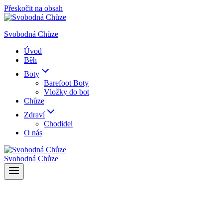
Přeskočit na obsah
Svobodná Chůze
Úvod
Běh
Boty
Barefoot Boty
Vložky do bot
Chůze
Zdraví
Chodidel
O nás
Svobodná Chůze