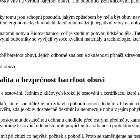
ský vliv na výrobu barefoot obuvi. Tito odborníci jsou klíčovými partn
 Díky tomu jsou schopni posoudit, jakým způsobem by měla být obuv na
áření ergonomických modelů, které minimalizují negativní vlivy na nohy
natomii nohy a Biomachanice, což je studium pohybu lidského těla. Tato
ovými odborníky se vyvíjejí vysoce kvalitní materiály a technologie, kt
bě barefoot obuvi. Jejich odborné znalosti a zkušenosti přináší zdravo
valita a bezpečnost barefoot obuvi
testování. Jedním z klíčových kroků je testování a certifikace, které za
ů, které jsou důležité pro zdraví a pohodlí nohou. Jedním z hlavních te
ověřit, zda je obuv dostatečně flexibilní a neomezuje nohu v jejím pohy
e poskytnout dostatečnou ochranu chodidlu před ostrými předměty, ka
ahrnuje testování odolnosti proti propíchnutí a odolnosti proti klouzá
ít při chůzi co největší požitek a pohodlí. Proto se zaměřujeme na test