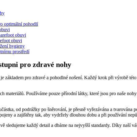
ohy
o optimální pohodlí
obuvi
arefoot obuvi
refoot obuvi
ržení hygieny
otnímu prostředí
stupni pro zdravé nohy
rý je základem pro zdravé a pohodlné nošení. Každý krok při výrobě tét
ch materiálů. Používáme pouze přírodní látky, které jsou pro naše nohy
částka, od podrážky po šněrování, je přesně vyřezávána a tvarována p
pojeny a zajištěny tak, aby vydržely dlouhou dobu a při používání nepů
vě sledujeme každý detail a dbáme na nejvyšší standardy. Díky naší váš