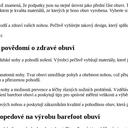
 znamená, že podpatky jsou na stejné úrovni jako přední část obuvi. 
tem je kvalita materiálů, ze kterých je boso obuv vyrobena. Vyberte s
lí a zdraví vašich nohou. Pečlivě vybírejte takový design, který splňuj
k povědomí o zdravé obuvi
dské nohy a pohodlí nošení. Výrobci pečlivě vybírají materiály, které j
u anatomii nohy. Tvar obuvi umožňuje pohyb a ohebnost nohou, což přis
u a přirozenou pohodlí.
 nohy a možnosti prevence a léčby různých nožních problémů. Vzděláv
ení barefoot obuvi a poskytují tipy pro správné měření velikosti a výb
ravých nohou a poskytují zákazníkům kvalitní a pohodlnou obuv, která 
topedové na výrobu barefoot obuvi