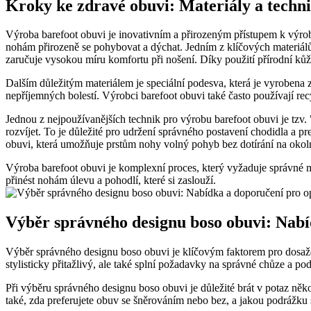
Kroky ke zdravé obuvi: Materiály a techni
Výroba barefoot obuvi je inovativním a přirozeným přístupem k výrobě
nohám přirozeně se pohybovat a dýchat. Jedním z klíčových materiálů, 
zaručuje vysokou míru komfortu při nošení. Díky použití přírodní ků
Dalším důležitým materiálem je speciální podesva, která je vyrobena 
nepříjemných bolestí. Výrobci barefoot obuvi také často používají rec
Jednou z nejpoužívanějších technik pro výrobu barefoot obuvi je tz
rozvíjet. To je důležité pro udržení správného postavení chodidla a pre
obuvi, která umožňuje prstům nohy volný pohyb bez dotírání na okoln
Výroba barefoot obuvi je komplexní proces, který vyžaduje správné 
přinést nohám úlevu a pohodlí, které si zaslouží.
Výběr správného designu boso obuvi: Nabí
Výběr správného designu boso obuvi je klíčovým faktorem pro dosažen
stylisticky přitažlivý, ale také splní požadavky na správné chůze a po
Při výběru správného designu boso obuvi je důležité brát v potaz něko
také, zda preferujete obuv se šněrováním nebo bez, a jakou podrážku 