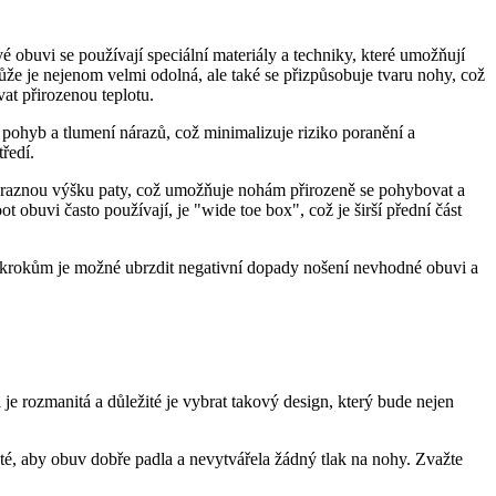
 obuvi se používají speciální materiály a techniky, které umožňují
ůže je nejenom velmi odolná, ale také se přizpůsobuje tvaru nohy, což
at přirozenou teplotu.
 pohyb a tlumení nárazů, což minimalizuje riziko poranění a
ředí.
výraznou výšku paty, což umožňuje nohám přirozeně se pohybovat a
t obuvi často používají, je "wide toe box", což je širší přední část
o krokům je možné ubrzdit negativní dopady nošení nevhodné obuvi a
e rozmanitá a důležité je vybrat takový design, který bude nejen
žité, aby obuv dobře padla a nevytvářela žádný tlak na nohy. Zvažte