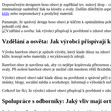
Doporučeným designem boso obuvi je například tzv. nulový drop – což
minimalizuje nadměrný tlak na klouby a svaly. Dalším důležitým aspek
kůže
nebo nepromokavý a prodyšný materiál.
Pamatujte, že správný design boso obuvi je klíčem k optimálnímu pohod
pohodlí celý den.
Vzdělání a osvěta: Jak výrobci přispívají 
Výroba barefoot obuvi je způsob výroby, který klade důraz na zdraví li
kůže, konopí nebo materiály z recyklovaných zdrojů.
Barefoot obuv je navržena tak, aby co nejlépe kopírovala přirozeno
svaly. Při nošení barefoot obuvi je možné cítit mnohem větší flexibilit
Výrobci zdravé obuvi také klade důraz na povědomí o správné péči o
stránky, blogy, sociální média a workshopy. Informují o výhodách noš
Celkově lze říci, že výrobci zdravé obuvi přispívají k povědomí o zd
Spolupráce s odborníky: Jaký vliv mají or