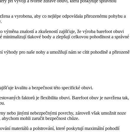
ery při vývoji a tvorbě zdravé obuvi, která poskytuje správnou
vržena a vyrobena, aby co nejlépe odpovídala přirozenému pohybu a
.
 výměna znalostí a zkušeností zajišťuje, že výroba barefoot obuvi
eré minimalizují tlakové body a zlepšují celkovou pohodlnost a správné
tní výhody pro naše nohy a umožňují nám se cítit pohodlně a přirozeně
jišťuje kvalitu a bezpečnost této specifické obuvi.
stovaných faktorů je flexibilita obuvi. Barefoot obuv je navržena tak,
bu.
meny nebo jinými nebezpečnými povrchy, zároveň však umožnit noze
ní, abychom mohli zaručit bezpečnost chůze.
ování materiálů a polstrování, které poskytují maximální pohodlí