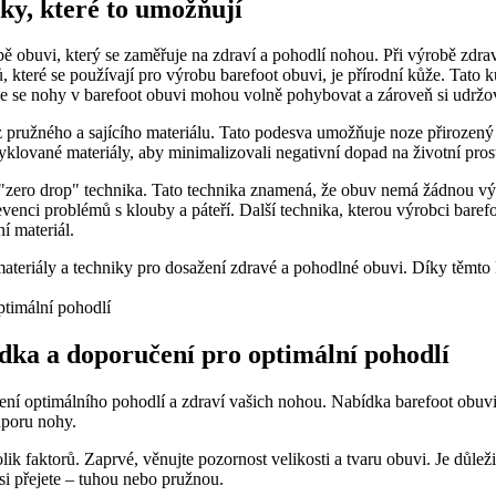
ky, které to umožňují
 obuvi, který se zaměřuje na zdraví a pohodlí nohou. Při výrobě zdravé
které se používají pro výrobu barefoot obuvi, je přírodní kůže. Tato k
že se nohy v barefoot obuvi mohou volně pohybovat a zároveň si udržov
z pružného a sajícího materiálu. Tato podesva umožňuje noze přirozený
yklované materiály, aby minimalizovali negativní dopad na životní prost
v. "zero drop" technika. Tato technika znamená, že obuv nemá žádnou 
venci problémů s klouby a páteří. Další technika, kterou výrobci barefoo
í materiál.
materiály a techniky pro dosažení zdravé a pohodlné obuvi. Díky těmt
dka a doporučení pro optimální pohodlí
í optimálního pohodlí a zdraví vašich nohou. Nabídka barefoot obuvi j
dporu nohy.
lik faktorů. Zaprvé, věnujte pozornost velikosti a tvaru obuvi. Je důle
si přejete – tuhou nebo pružnou.