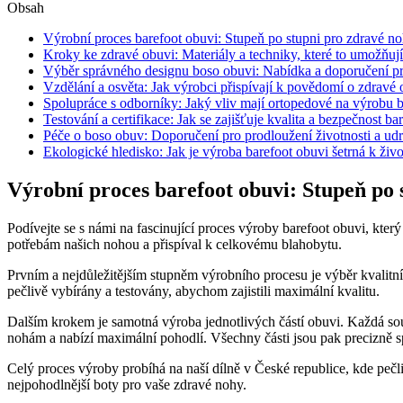
Obsah
Výrobní proces barefoot obuvi: Stupeň po stupni pro zdravé n
Kroky ke zdravé obuvi: Materiály a techniky, které to umožňují
Výběr správného designu boso obuvi: Nabídka a doporučení pr
Vzdělání a osvěta: Jak výrobci přispívají k povědomí o zdravé 
Spolupráce s odborníky: Jaký vliv mají ortopedové na výrobu b
Testování a certifikace: Jak se zajišťuje kvalita a bezpečnost ba
Péče o boso obuv: Doporučení pro prodloužení životnosti a ud
Ekologické hledisko: Jak je výroba barefoot obuvi šetrná k živ
Výrobní proces barefoot obuvi: Stupeň po 
Podívejte se s námi na fascinující proces výroby barefoot obuvi, kte
potřebám našich nohou a přispíval k celkovému blahobytu.
Prvním a nejdůležitějším stupněm výrobního procesu je výběr kvalitní
pečlivě vybírány a testovány, abychom zajistili maximální kvalitu.
Dalším krokem je samotná výroba jednotlivých částí obuvi. Každá sou
nohám a nabízí maximální pohodlí. Všechny části jsou pak precizně s
Celý proces výroby probíhá na naší dílně v České republice, kde pečli
nejpohodlnější boty pro vaše zdravé nohy.