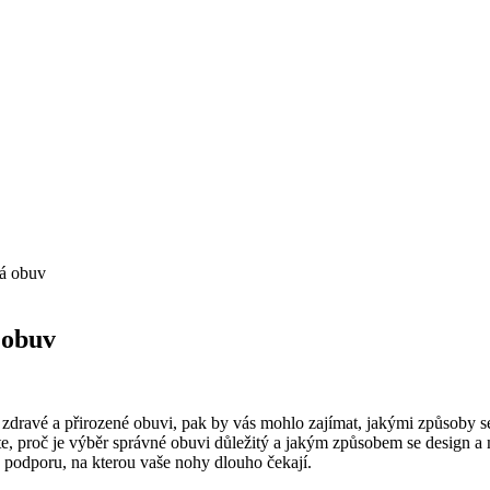
vá obuv
 obuv
po zdravé a přirozené obuvi, pak by vás mohlo zajímat, jakými způsoby s
te, proč je výběr správné obuvi důležitý a jakým způsobem se design a ma
 a podporu, na kterou vaše nohy dlouho čekají.