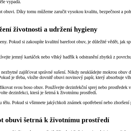
věle vypadá.
oot obuvi. Díky tomu můžeme zaručit vysokou kvalitu, bezpečnost a poh
ení životnosti a udržení hygieny
eny. Pokud si zakoupíte kvalitní barefoot obuv, je důležité vědět, jak
užívejte jemný kartáček nebo vlhký hadřík k odstranění zbytků z povrch
e nezbytné zajišťovat správné sušení. Nikdy neukládejte mokrou obuv d
kud je třeba, vložte dovnitř obuvi novinový papír, který absorbuje vlh
ikovat svou boso obuv. Používejte dezinfekční sprej nebo prostředek 
lte dezinfekci, která je šetrná k životnímu prostředí.
u tělu. Pokud si všimnete jakýchkoli známek opotřebení nebo zhoršení po
t obuvi šetrná k životnímu prostředí