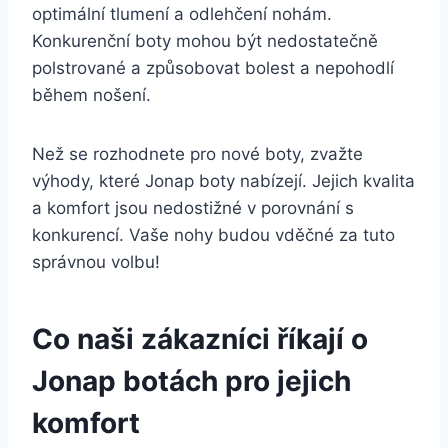
optimální tlumení a odlehčení nohám.
⁢Konkurenční boty mohou být⁣ nedostatečně
polstrované a‌ způsobovat ⁣bolest ‌a ​nepohodlí
během nošení.
Než se‍ rozhodnete ⁣pro nové⁢ boty, ⁢zvažte
výhody, které Jonap boty ⁤nabízejí. Jejich kvalita‍
a ⁣komfort⁣ jsou nedostižné‌ v⁢ porovnání s
konkurencí. Vaše nohy⁣ budou vděčné​ za tuto
správnou⁢ volbu!
Co‍ naši zákazníci ​říkají ⁤o
Jonap botách ⁣pro jejich
komfort