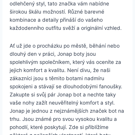
odlehčený styl, tato ⁢značka vám nabídne
širokou škálu‌ možností. Různé​ barevné⁣
kombinace​ a detaily přináší do vašeho
každodenního outfitu ‌svěží ⁤a originální vzhled.
Ať ⁢už ⁣jde o procházku po ​městě,‍ běhání‍ nebo
dlouhý den v práci, Jonap boty‍ jsou
‍spolehlivým⁣ společníkem, který vás oceníte za
jejich komfort a ‌kvalitu. Není‌ divu, že⁤ naši
zákazníci jsou s⁢ těmito botami nadmíru
⁢spokojeni‍ a‍ stávají‍ se dlouhodobými fanoušky.
Zakupte si‍ svůj pár Jonap bot a⁤ nechte taky⁣
vaše ⁢nohy ⁢zažít neuvěřitelný komfort a styl.
⁤Jonap je ​jednou z ⁤nejznámějších značek bot na
trhu. ‌Jsou známé ⁣pro svou vysokou kvalitu a
‌pohodlí, které poskytují. Zde si přiblížíme