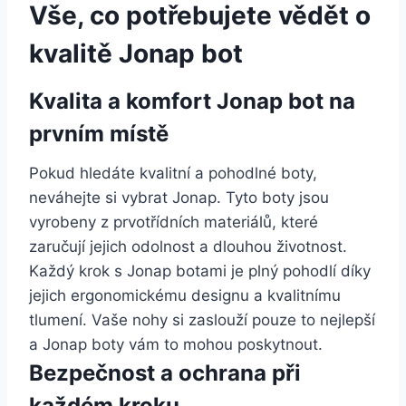
Vše, ‍co potřebujete​ vědět o
kvalitě ‌Jonap bot
Kvalita ‍a ‍komfort⁢ Jonap ⁤bot na
prvním místě
Pokud hledáte ‌kvalitní ⁣a pohodlné boty,
neváhejte si⁤ vybrat Jonap. Tyto boty jsou⁤
vyrobeny z prvotřídních materiálů, které
zaručují jejich odolnost‌ a‌ dlouhou životnost.
Každý krok s Jonap botami je plný ‌pohodlí díky
jejich ergonomickému⁣ designu a kvalitnímu
tlumení. ⁢Vaše nohy si zaslouží pouze to nejlepší‌
a​ Jonap boty vám to mohou poskytnout.
Bezpečnost a ochrana při
každém ⁢kroku