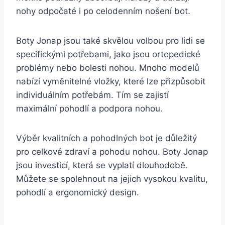
nohy ⁢odpočaté i ​po celodenním‍ nošení bot.
Boty Jonap jsou také skvělou ​volbou pro lidi se
specifickými ⁢potřebami, jako jsou ​ortopedické⁤
problémy⁣ nebo bolesti nohou. Mnoho modelů
nabízí vyměnitelné vložky, které lze přizpůsobit
individuálním potřebám. Tím se zajistí
maximální pohodlí a podpora nohou.
Výběr ‌kvalitních a⁢ pohodlných bot je ⁢důležitý⁢
pro celkové zdraví a pohodu nohou. Boty Jonap
jsou ​investicí,‌ která se vyplatí dlouhodobě.
⁣Můžete​ se spolehnout na jejich ‌vysokou kvalitu,
⁣pohodlí ‌a ergonomický ‌design.