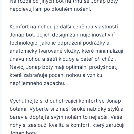
⁢Na ⁣rozdíl od⁣ jiných ⁣bot na trhu se Jonap boty
nepolevují ani po dlouhém nošení.
Komfort na nohou je další⁢ ceněnou vlastností
Jonap bot. Jejich design ‌zahrnuje inovativní⁤
technologie, jako je odpružení‌ podrážky a
anatomicky tvarované vložky,⁤ které minimalizují
‍únavu nohou a šetří klouby a páteř při ‌chůzi.‍
Navíc,​ Jonap‍ boty mají optimální prodyšnost,
která zabraňuje pocení nohou a ⁢vzniku
nepříjemného zápachu.
Vychutnejte ‍si dlouhotrvající komfort se Jonap
botami. Vyberte⁣ si z naší široké ⁤nabídky stylů a
barev a ⁢dopřejte svým nohám ‍to ‍nejlepší. Vaše
⁣nohy ⁢si zaslouží ⁤kvalitu a komfort, který zaručují‍
Jonap⁢ boty.