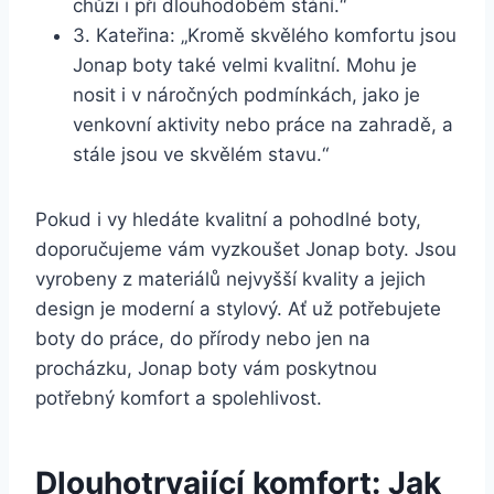
chůzi i při dlouhodobém stání.“
3. Kateřina: „Kromě‍ skvělého komfortu jsou
Jonap ‍boty také velmi kvalitní. Mohu‍ je
nosit i ​v náročných‌ podmínkách, jako je
venkovní aktivity nebo⁣ práce na zahradě, a
stále jsou ve⁤ skvělém stavu.“
Pokud i vy hledáte kvalitní​ a pohodlné boty,
doporučujeme vám ‌vyzkoušet ⁢Jonap boty. Jsou
​vyrobeny⁣ z​ materiálů nejvyšší ⁤kvality ⁤a jejich
design je⁤ moderní a stylový. Ať ⁢už potřebujete
boty do práce, do přírody nebo‌ jen⁣ na
procházku, Jonap boty vám​ poskytnou
potřebný ⁢komfort a ‍spolehlivost.
Dlouhotrvající‌ komfort: ⁣Jak