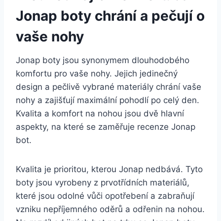
Jonap boty chrání​ a pečují‍ o
vaše nohy
Jonap⁢ boty jsou synonymem ⁤dlouhodobého
komfortu pro ‌vaše nohy. Jejich⁤ jedinečný
design a pečlivě vybrané materiály chrání vaše
‍nohy a zajišťují maximální pohodlí po ⁤celý ⁤den.
Kvalita a​ komfort na nohou jsou dvě ‌hlavní
‍aspekty, na které se zaměřuje ⁤recenze Jonap
bot.
Kvalita je⁣ prioritou, kterou Jonap⁤ nedbává. Tyto
boty jsou vyrobeny ​z prvotřídních materiálů,
‍které jsou ⁤odolné vůči‍ opotřebení a zabraňují
vzniku ‌nepříjemného oděrů a odřenin na ​nohou.