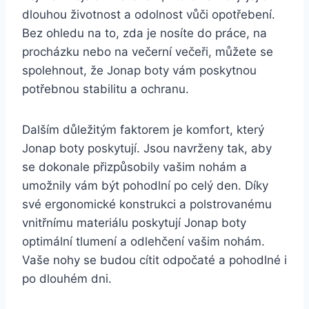
dlouhou životnost​ a odolnost vůči⁣ opotřebení.
Bez‌ ohledu na​ to, ‌zda je ⁣nosíte do práce, na
procházku nebo⁢ na večerní⁣ večeři, můžete se
spolehnout,‌ že Jonap boty ⁢vám poskytnou
⁢potřebnou stabilitu a ochranu.
Dalším ⁢důležitým faktorem je komfort, ‌který
Jonap boty poskytují. Jsou ‍navrženy tak, aby‌
se dokonale přizpůsobily vašim‌ nohám⁢ a
umožnily vám být​ pohodlní po ⁣celý den.‍ Díky
své ⁣ergonomické konstrukci⁢ a⁣ polstrovanému
vnitřnímu materiálu poskytují Jonap boty
optimální tlumení a odlehčení‍ vašim nohám.‌
Vaše nohy se budou ‌cítit odpočaté a pohodlné ​i
po ‍dlouhém⁤ dni.