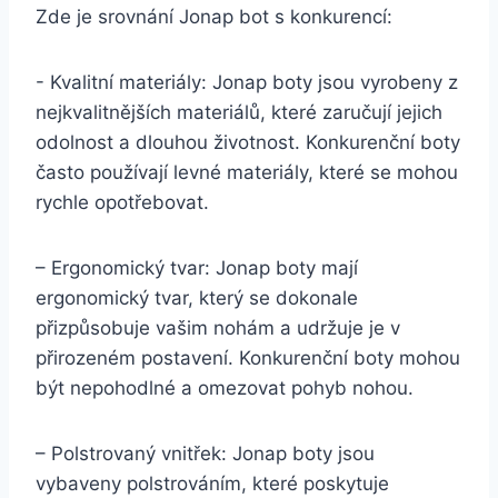
Zde je srovnání Jonap bot s‍ konkurencí:
-⁢ Kvalitní‌ materiály: Jonap boty⁤ jsou vyrobeny z
nejkvalitnějších​ materiálů, které zaručují jejich
odolnost a dlouhou životnost. Konkurenční boty⁣
často používají levné materiály, které se​ mohou
rychle opotřebovat.
– Ergonomický‍ tvar: Jonap boty mají
ergonomický tvar, který se dokonale
přizpůsobuje vašim ​nohám⁢ a udržuje je v
přirozeném postavení. Konkurenční ‍boty⁣ mohou⁢
být⁣ nepohodlné a omezovat ⁣pohyb ‌nohou.
– ​Polstrovaný vnitřek: Jonap⁣ boty ​jsou⁣
vybaveny‍ polstrováním, ‍které poskytuje⁣