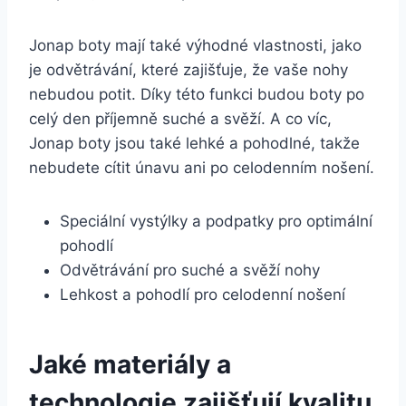
Jonap ⁢boty mají⁤ také⁣ výhodné vlastnosti, ‌jako‌
je⁣ odvětrávání, které zajišťuje, že ‍vaše nohy‌
nebudou ⁣potit. Díky této funkci‌ budou boty po
celý den příjemně ‍suché⁣ a svěží. A ​co víc,
Jonap boty jsou ‌také​ lehké a pohodlné, ‍takže
nebudete ​cítit únavu ani po celodenním ⁢nošení.
Speciální vystýlky a podpatky pro optimální
pohodlí
Odvětrávání​ pro ‌suché a svěží nohy
Lehkost​ a​ pohodlí‌ pro celodenní ⁣nošení
Jaké materiály ⁣a
technologie zajišťují kvalitu