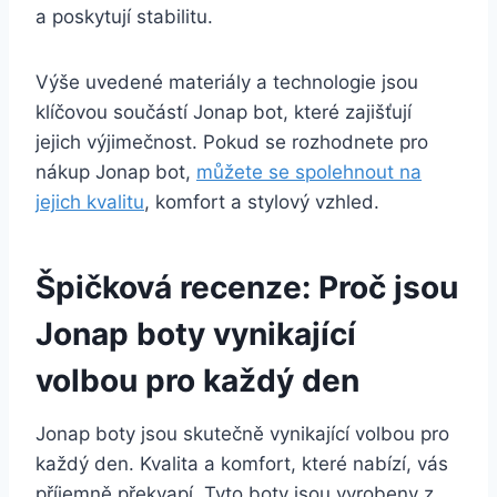
a poskytují stabilitu.
Výše uvedené materiály a technologie​ jsou
klíčovou ⁢součástí Jonap bot, které​ zajišťují⁤
jejich výjimečnost. Pokud se​ rozhodnete pro
nákup Jonap bot,
můžete se ⁤spolehnout na
jejich⁤ kvalitu
,‍ komfort a stylový⁤ vzhled.
Špičková recenze: Proč⁣ jsou
Jonap boty vynikající⁢
volbou ⁣pro⁤ každý den
Jonap boty jsou skutečně⁢ vynikající volbou pro
každý den. Kvalita a komfort, které nabízí, vás
příjemně překvapí.⁢ Tyto⁣ boty jsou vyrobeny ⁣z