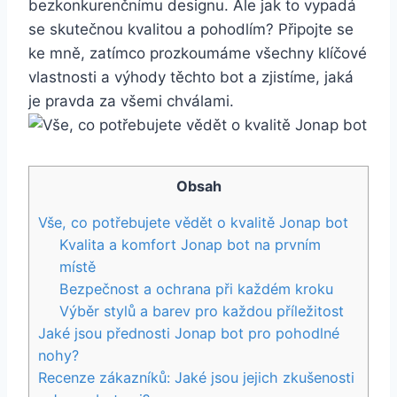
bezkonkurenčnímu designu. Ale jak to vypadá
se skutečnou kvalitou a pohodlím? Připojte se
⁣ke mně, zatímco prozkoumáme všechny ⁢klíčové
vlastnosti a ⁢výhody ⁤těchto ‍bot⁤ a zjistíme, ‍jaká
je pravda za ⁢všemi ⁢chválami.
Obsah
Vše, ‍co potřebujete​ vědět o kvalitě ‌Jonap bot
Kvalita ‍a ‍komfort⁢ Jonap ⁤bot na prvním
místě
Bezpečnost a ochrana při každém ⁢kroku
Výběr stylů ⁤a barev‌ pro každou příležitost
Jaké⁣ jsou přednosti Jonap bot pro⁢ pohodlné
nohy?
Recenze zákazníků: Jaké jsou jejich‌ zkušenosti