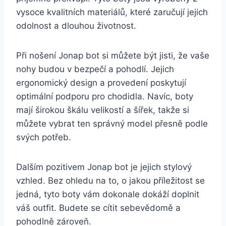
vysoce‍ kvalitních materiálů,⁤ které zaručují‍ jejich
odolnost a dlouhou životnost.
Při nošení Jonap bot ⁤si ‍můžete být jisti, že vaše
nohy budou v bezpečí a pohodlí. Jejich
ergonomický design ⁤a provedení⁤ poskytují
optimální podporu ‍pro chodidla. Navíc, boty
mají​ širokou škálu velikostí a šířek, takže si⁣
můžete vybrat ten ⁤správný model přesně podle
svých ‍potřeb.
Dalším pozitivem Jonap bot je ‍jejich stylový
‌vzhled. Bez ohledu ⁢na⁢ to, o‍ jakou příležitost ⁣se⁣
jedná, ⁤tyto boty⁣ vám dokonale dokáží ‍doplnit
váš outfit. Budete se cítit ⁣sebevědomě a
pohodlně‌ zároveň.