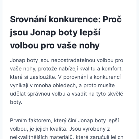
Srovnání⁣ konkurence: Proč
jsou ⁢Jonap boty lepší
volbou pro vaše nohy
Jonap boty‍ jsou nepostradatelnou volbou pro
vaše nohy, ‍protože nabízejí kvalitu‌ a komfort,
které si zasloužíte. V porovnání s konkurencí
vynikají⁣ v mnoha ‌ohledech, a proto musíte
udělat správnou volbu a vsadit na tyto skvělé
boty.
Prvním faktorem, který⁢ činí Jonap boty lepší
volbou, je jejich⁢ kvalita. ‌Jsou vyrobeny⁢ z‍
nejkvalitnějších materiálů, ‌které zaručují ⁤jejich