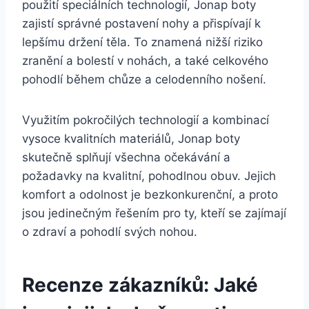
⁢použití speciálních technologií, Jonap ⁢boty
zajistí správné ⁣postavení nohy a přispívají ⁤k
lepšímu držení těla. To znamená​ nižší ‌riziko
zranění a bolestí v nohách, a ⁣také celkového​
pohodlí během chůze a ‍celodenního nošení.
Využitím pokročilých technologií a kombinací
vysoce kvalitních materiálů, Jonap ​boty
skutečně splňují ⁣všechna očekávání ⁤a
‍požadavky na‍ kvalitní, ⁤pohodlnou ⁣obuv. Jejich
komfort a odolnost je bezkonkurenční, a proto
jsou jedinečným řešením pro ty, ⁣kteří⁤ se zajímají
‌o‌ zdraví a pohodlí⁤ svých nohou.
Recenze zákazníků: Jaké