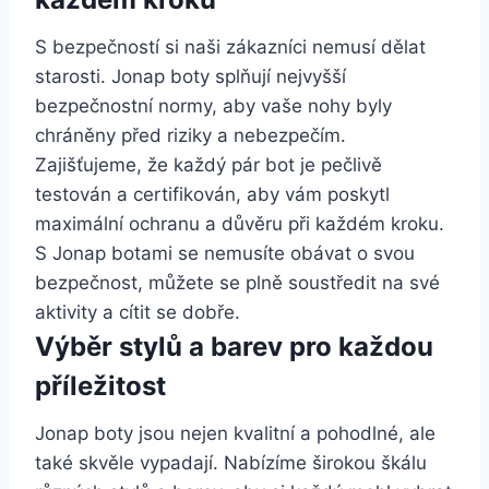
S bezpečností‌ si naši zákazníci ‍nemusí dělat
starosti. Jonap boty splňují nejvyšší
bezpečnostní ⁢normy,‍ aby vaše nohy byly
chráněny ​před riziky a ⁣nebezpečím.
⁣Zajišťujeme,⁣ že‍ každý​ pár bot je ⁣pečlivě
testován​ a certifikován, aby vám poskytl
‌maximální ⁢ochranu‍ a důvěru při každém ⁤kroku. ​
S ‍Jonap botami se nemusíte obávat o svou
⁤bezpečnost, můžete se plně soustředit na své
aktivity⁤ a⁣ cítit se‌ dobře.
Výběr stylů ⁤a barev‌ pro každou
příležitost
Jonap ​boty​ jsou ‌nejen ‍kvalitní a⁢ pohodlné, ale
také skvěle vypadají. Nabízíme ​širokou škálu