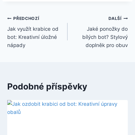
Navigace
PŘEDCHOZÍ
DALŠÍ
Jak využít krabice od
Jaké ponožky do
pro
bot: Kreativní úložné
bílých bot? Stylový
příspěvek
nápady
doplněk pro obuv
Podobné příspěvky