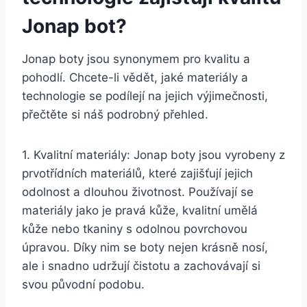
​Jonap bot?
Jonap boty jsou synonymem⁤ pro kvalitu a
pohodlí. Chcete-li ​vědět, jaké materiály a
technologie⁣ se podílejí na jejich výjimečnosti,
přečtěte si náš ‌podrobný přehled.
1. Kvalitní ⁢materiály: Jonap boty ⁢jsou vyrobeny z
prvotřídních materiálů, které ​zajišťují jejich
odolnost a dlouhou ⁣životnost. Používají se
materiály‌ jako je ‌pravá kůže, kvalitní umělá
kůže nebo tkaniny‍ s odolnou ‍povrchovou
úpravou.⁢ Díky nim se⁣ boty nejen krásně nosí,
ale⁢ i ‍snadno udržují ‌čistotu a zachovávají⁢ si
svou ⁤původní⁣ podobu.