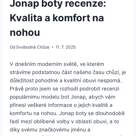
Jonap boty recenze:
Kvalita a komfort na
nohou
Od
Svobodná Chůze
11. 7. 2025
V dnešním ​moderním světě, ve kterém
strávíme podstatnou část našeho času chůzí,⁣ je⁢
důležitost‍ pohodlné a kvalitní obuvi ​nesporná.
Právě​ proto ⁤jsem se rozhodl podrobit recenzi
populárnímu modelu bot Jonap, ​abych vám
přinesl ​veškeré informace o jejich kvalitě a
komfortu na‍ nohou. Jonap⁤ boty​ se dlouhodobě
⁤řadí mezi oblíbené volby v oblasti ⁤obuvi, a to
⁤díky⁤ svému​ značkovému ⁣jménu a