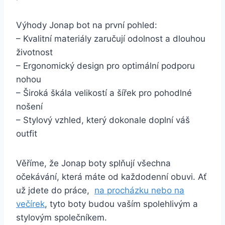
Výhody Jonap bot na‍ první pohled:
– Kvalitní ⁤materiály ​zaručují odolnost a dlouhou
‌životnost
– Ergonomický design pro‍ optimální ⁢podporu
nohou
– Široká škála ⁢velikostí a šířek pro ⁣pohodlné
‍nošení
– Stylový vzhled, který dokonale doplní ⁣váš‍
outfit
Věříme, že Jonap boty splňují všechna
očekávání,‍ která ⁤máte od každodenní obuvi. Ať
už jdete do práce, ‌
na​ procházku nebo na
večírek
, tyto boty budou ⁣vaším spolehlivým a
stylovým ‍společníkem.