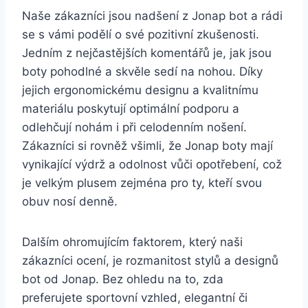
Naše‌ zákazníci jsou nadšení z Jonap bot a rádi
se s vámi podělí⁢ o ‍své pozitivní⁤ zkušenosti.
Jedním z nejčastějších komentářů je, jak jsou
boty⁤ pohodlné a ⁣skvěle ‍sedí ⁣na ‍nohou. Díky⁢
jejich‍ ergonomickému designu a kvalitnímu
‍materiálu poskytují optimální podporu a
odlehčují​ nohám i⁤ při ‍celodenním nošení.
Zákazníci si ‌rovněž ‍všimli, že Jonap boty​ mají
vynikající výdrž a odolnost vůči opotřebení, což
je velkým plusem ⁣zejména pro ​ty, ⁤kteří ⁢svou
obuv ⁢nosí ⁤denně.
Dalším ohromujícím faktorem, ‍který naši
zákazníci ocení, je rozmanitost stylů a designů​
bot od Jonap. Bez ‌ohledu na​ to, zda‌
preferujete ‌sportovní vzhled, elegantní či