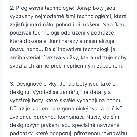
2. Progresivní technologie: Jonap ‌boty jsou
vybaveny⁢ nejmodernějšími technologiemi, ⁢které
zajišťují maximální pohodlí ‍při ‌nošení.⁤ Například
používají technologii odpružení‍ v podrážce,
⁢která dokonale tlumí nárazy a minimalizuje
únavu nohou. Další ‍inovativní technologií je
antibakteriální vrstva ⁢vložky, která‌ udržuje nohy
svěží⁣ a ‌chrání ​je před⁢ nepříjemným ⁢zápachem.
3. Designové prvky: Jonap boty jsou také o
⁣designu. Výrobci⁣ se zaměřují ​na detaily a‍
vytvářejí ​boty, které skvěle vypadají na ⁢nohou.
Důraz je ‌kladen na ergonomický tvar a pečlivě
zvolenou barevnou​ kombinaci. Navíc, dalším
designovým ⁣prvkem⁢ jsou speciálně navržené
podpatky,‍ které podporují přirozenou rovnováhu