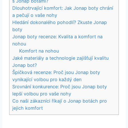
s Jonap botami?
Dlouhotrvající‌ komfort: ⁣Jak Jonap boty chrání​
a pečují‍ o vaše nohy
Hledání dokonalého pohodlí?‍ Zkuste Jonap
boty
Jonap boty recenze:⁣ Kvalita ⁣a⁣ komfort na⁢
nohou
Komfort na nohou
Jaké materiály ⁣a technologie zajišťují kvalitu ​
Jonap bot?
Špičková recenze: Proč⁣ jsou Jonap boty
vynikající⁢ volbou ⁣pro⁤ každý den
Srovnání⁣ konkurence: Proč jsou ⁢Jonap boty
lepší volbou pro vaše nohy
Co‍ naši zákazníci ​říkají ⁤o Jonap botách ⁣pro
jejich komfort