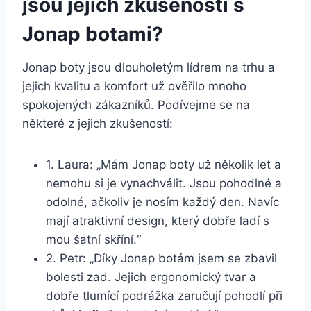
jsou jejich‌ zkušenosti s
Jonap botami?
Jonap ‍boty jsou dlouholetým​ lídrem na ⁣trhu ‍a
jejich ‍kvalitu a komfort už ověřilo mnoho‌
spokojených zákazníků. ‍Podívejme‍ se⁢ na
⁤některé z ‌jejich ​zkušeností:
1.⁣ Laura: „Mám Jonap⁢ boty už několik ⁣let a
nemohu si je ​vynachválit. Jsou pohodlné​ a
odolné, ačkoliv je nosím každý den. Navíc
mají atraktivní ⁢design, ⁢který dobře⁣ ladí s
mou šatní skříní.“
2. ‍Petr: „Díky‍ Jonap ​botám⁣ jsem se zbavil
bolesti zad. Jejich ergonomický tvar a
dobře tlumící podrážka zaručují ⁢pohodlí‍ při