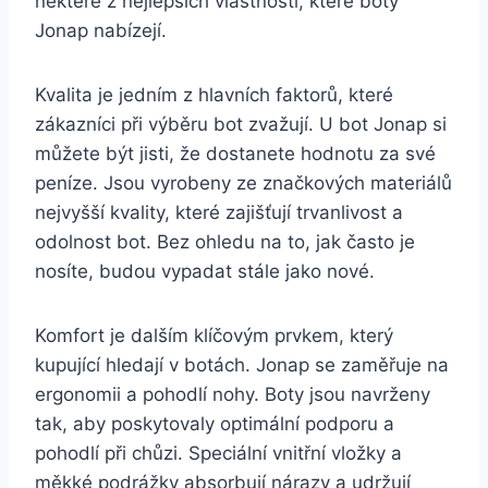
některé z nejlepších vlastností,‌ které‍ boty
Jonap nabízejí.
Kvalita ⁣je jedním z hlavních faktorů, ⁢které
zákazníci při výběru ⁤bot zvažují. U bot ‌Jonap si
můžete​ být ⁢jisti, že ⁤dostanete hodnotu ⁤za ​své
peníze. Jsou vyrobeny⁣ ze⁤ značkových materiálů
nejvyšší‌ kvality, které zajišťují trvanlivost a
odolnost bot. Bez ohledu na to, jak často je
⁢nosíte, budou ‍vypadat stále jako nové.
Komfort je ⁤dalším klíčovým prvkem, který
kupující ⁤hledají v botách. Jonap se zaměřuje na
ergonomii a ‍pohodlí nohy. Boty jsou ‌navrženy
tak, aby poskytovaly optimální ⁣podporu a
pohodlí ​při ‍chůzi. Speciální vnitřní vložky ‌a
⁤měkké podrážky absorbují‍ nárazy ‍a udržují