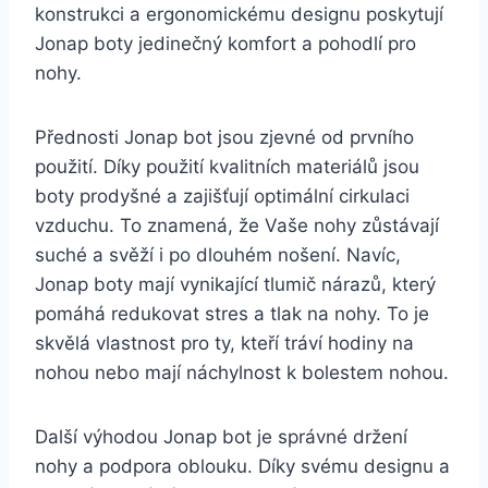
​konstrukci⁤ a ergonomickému ​designu poskytují
Jonap⁣ boty jedinečný komfort a pohodlí pro
nohy.
Přednosti Jonap bot jsou zjevné ⁤od prvního⁤
použití. Díky‌ použití kvalitních materiálů ‌jsou
boty prodyšné a‌ zajišťují optimální cirkulaci
vzduchu. To znamená, že Vaše nohy zůstávají
suché a svěží i ‍po dlouhém ​nošení. Navíc,⁣
Jonap boty mají vynikající tlumič⁣ nárazů, který
pomáhá ⁣redukovat stres a tlak na nohy. ‌To ⁢je
skvělá vlastnost pro ​ty, kteří tráví hodiny​ na
nohou nebo mají náchylnost k bolestem ⁤nohou.
Další výhodou‍ Jonap bot je ⁢správné držení
nohy a podpora oblouku. Díky svému designu a