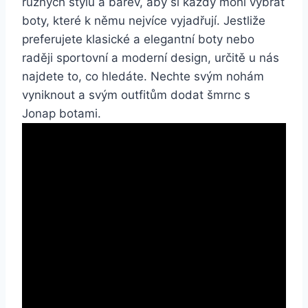
různých stylů⁤ a barev, aby si každý mohl ⁢vybrat
boty, které k‌ němu nejvíce vyjadřují. Jestliže
preferujete klasické a elegantní boty nebo
‌raději ⁣sportovní⁤ a​ moderní ‍design, určitě⁣ u ⁣nás
najdete⁤ to, co ⁢hledáte. Nechte ​svým nohám
vyniknout a svým outfitům ⁢dodat šmrnc s⁣
Jonap botami.