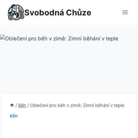
Přeskočit
Svobodná Chůze
na
obsah
/
Běh
/
Oblečení pro běh v zimě: Zimní běhání v teple
BĚH