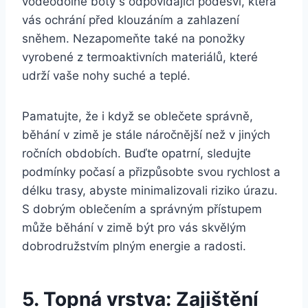
voděodolné boty s odpovídající podešví, která
vás ochrání před klouzáním a zahlazení
sněhem. Nezapomeňte také na ponožky
vyrobené z termoaktivních materiálů, které
udrží vaše nohy suché a teplé.
Pamatujte, že i když se oblečete správně,
běhání v zimě je stále náročnější než v jiných
ročních obdobích. Buďte opatrní, sledujte
podmínky počasí a přizpůsobte svou rychlost a
délku trasy, abyste minimalizovali riziko úrazu.
S dobrým oblečením a správným přístupem
může běhání v zimě být pro vás skvělým
dobrodružstvím plným energie a radosti.
5. Topná vrstva: Zajištění