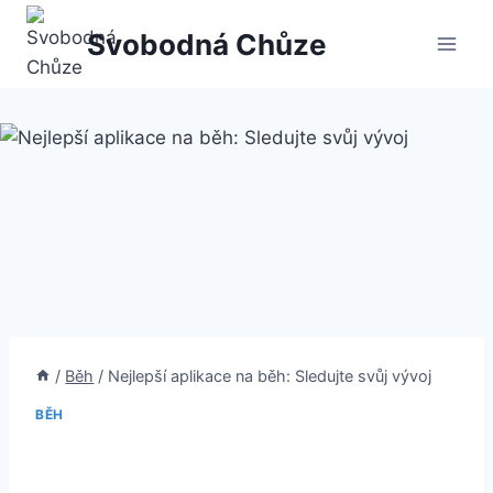
Přeskočit
Svobodná Chůze
na
obsah
/
Běh
/
Nejlepší aplikace na běh: Sledujte svůj vývoj
BĚH