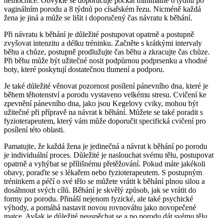
nemocnice. Obvykle se doporučuje počkat minimálně 6 týdnů po
vaginálním porodu a 8 týdnů po císařském řezu. Nicméně každá
žena je jiná a může se lišit i doporučený čas návratu k běhání.
Při návratu k běhání je důležité postupovat opatrně a postupně
zvyšovat intenzitu a délku tréninku. Začněte s krátkými intervaly
běhu a chůze, postupně prodlužujte čas běhu a zkracujte čas chůze.
Při běhu může být užitečné nosit podpůrnou podprsenku a vhodné
boty, které poskytují dostatečnou tlumení a podporu.
Je také důležité věnovat pozornost posílení pánevního dna, které je
během těhotenství a porodu vystaveno velkému stresu. Cvičení ke
zpevnění pánevního dna, jako jsou Kegelovy cviky, mohou být
užitečné při přípravě na návrat k běhání. Můžete se také poradit s
fyzioterapeutem, který vám může doporučit specifická cvičení pro
posílení této oblasti.
Pamatujte, že každá žena je jedinečná a návrat k běhání po porodu
je individuální proces. Důležité je naslouchat svému tělu, postupovat
opatrně a vyhýbat se přílišnému přetěžování. Pokud máte jakékoli
obavy, poraďte se s lékařem nebo fyzioterapeutem. S postupným
tréninkem a péčí o své tělo se můžete vrátit k běhání plnou silou a
dosáhnout svých cílů. Běhání je skvělý způsob, jak se vrátit do
formy po porodu. Přináší nejenom fyzické, ale také psychické
výhody, a pomáhá nastavit novou rovnováhu jako novopečené
matce. Avšak je důležité neuspěchat se a po porodu dát svému tělu