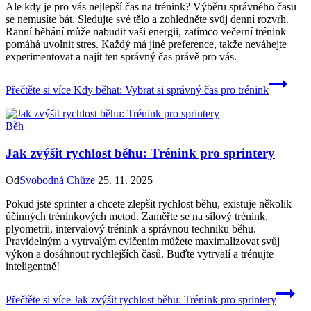
Ale kdy je pro vás nejlepší čas na trénink? Výběru správného času
se nemusíte bát. Sledujte své tělo a zohledněte svůj denní rozvrh.
Ranní běhání může nabudit vaši energii, zatímco večerní trénink
pomáhá uvolnit stres. Každý má jiné preference, takže neváhejte
experimentovat a najít ten správný čas právě pro vás.
Přečtěte si více
Kdy běhat: Vybrat si správný čas pro trénink
Běh
Jak zvýšit rychlost běhu: Trénink pro sprintery
Od
Svobodná Chůze
25. 11. 2025
Pokud jste sprinter a chcete zlepšit rychlost běhu, existuje několik
účinných tréninkových metod. Zaměřte se na silový trénink,
plyometrii, intervalový trénink a správnou techniku běhu.
Pravidelným a vytrvalým cvičením můžete maximalizovat svůj
výkon a dosáhnout rychlejších časů. Buďte vytrvalí a trénujte
inteligentně!
Přečtěte si více
Jak zvýšit rychlost běhu: Trénink pro sprintery