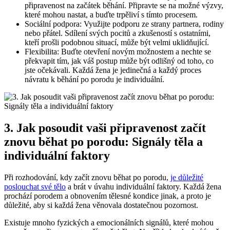
připravenost na začátek běhání. Připravte se na možné výzvy,
které mohou nastat, a buďte trpěliví s tímto procesem.
Sociální podpora: Využijte podporu ze strany partnera, rodiny
nebo přátel. Sdílení svých pocitů a zkušeností s ostatními,
kteří prošli podobnou situací, může být velmi uklidňující.
Flexibilita: Buďte otevření novým možnostem a nechte se
překvapit tím, jak váš postup může být odlišný od toho, co
jste očekávali. Každá žena je jedinečná a každý proces
návratu k běhání po porodu je individuální.
3. Jak posoudit vaši připravenost začít
znovu běhat po porodu: Signály těla a
individuální faktory
Při rozhodování, kdy začít znovu běhat po porodu,
je důležité
poslouchat své tělo
a brát v úvahu individuální faktory. Každá žena
prochází porodem a obnovením tělesné kondice jinak, a proto je
důležité, aby si každá žena věnovala dostatečnou pozornost.
Existuje mnoho fyzických a emocionálních signálů, které mohou