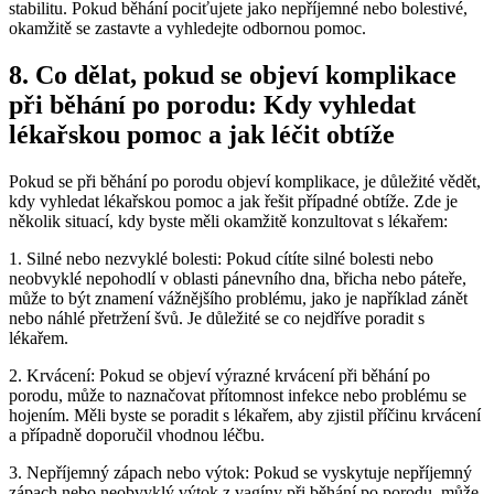
stabilitu. Pokud běhání pociťujete jako nepříjemné nebo bolestivé,
okamžitě se zastavte a vyhledejte odbornou pomoc.
8. Co dělat, pokud se objeví komplikace
při běhání po porodu: Kdy vyhledat
lékařskou pomoc a jak léčit obtíže
Pokud se při běhání po porodu objeví komplikace, je důležité vědět,
kdy vyhledat lékařskou pomoc a jak řešit případné obtíže. Zde je
několik situací, kdy byste měli okamžitě konzultovat s lékařem:
1. Silné nebo nezvyklé bolesti: Pokud cítíte silné bolesti nebo
neobvyklé nepohodlí v oblasti pánevního dna, břicha nebo páteře,
může to být znamení vážnějšího problému, jako je například zánět
nebo náhlé přetržení švů. Je důležité se co nejdříve poradit s
lékařem.
2. Krvácení: Pokud se objeví výrazné krvácení při běhání po
porodu, může to naznačovat přítomnost infekce nebo problému se
hojením. Měli byste se poradit s lékařem, aby zjistil příčinu krvácení
a případně doporučil vhodnou léčbu.
3. Nepříjemný zápach nebo výtok: Pokud se vyskytuje nepříjemný
zápach nebo neobvyklý výtok z vagíny při běhání po porodu, může