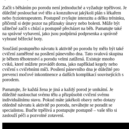
Začít s běháním po porodu není jednoduché a vyžaduje trpělivost. Je
důležité poslouchat své tělo a konzultovat jakýkoli plán s lékařem
nebo fyzioterapeutem. Postupně zvyšujte intenzitu a délku tréninku,
přičemž si dejte pozor na příznaky únavy nebo bolesti. Může být
užitečné začít s chůzí a postupně přecházet na běh. Pamatujte také
na správné vybavení, jako jsou podpůrná podprsenka a správně
vybrané běžecké boty.
Součástí postupného návratu k aktivitě po porodu by mělo být také
cvičení zaměřené na posílení pánevního dna. Tato svalová skupina
je během těhotenství a porodu velmi zatížená. Existuje mnoho
cviků, které můžete provádět doma, jako například kegely nebo
cvičení s cvičebními míči. Posílení pánevního dna je důležité pro
prevenci močové inkontinence a dalších komplikací souvisejících s
porodem.
Pamatujte, že každá žena je jiná a každý porod je unikátní. Je
důležité naslouchat svému tělu a přizpůsobit cvičení svému
individuálnímu stavu. Pokud máte jakékoli obavy nebo dotazy
ohledně návratu k aktivitě po porodu, neváhejte se poradit se
specialistou. Buďte trpělivá a postupujte postupně – vaše tělo si
zaslouží péči a pozvolné zotavení.