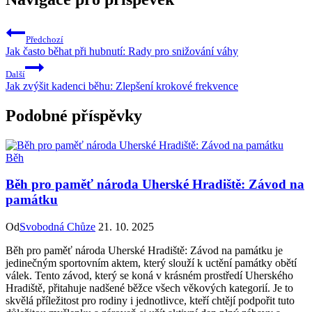
Předchozí
Jak často běhat při hubnutí: Rady pro snižování váhy
Další
Jak zvýšit kadenci běhu: Zlepšení krokové frekvence
Podobné příspěvky
Běh
Běh pro paměť národa Uherské Hradiště: Závod na
památku
Od
Svobodná Chůze
21. 10. 2025
Běh pro paměť národa Uherské Hradiště: Závod na památku je
jedinečným sportovním aktem, který slouží k uctění památky obětí
válek. Tento závod, který se koná v krásném prostředí Uherského
Hradiště, přitahuje nadšené běžce všech věkových kategorií. Je to
skvělá příležitost pro rodiny i jednotlivce, kteří chtějí podpořit tuto