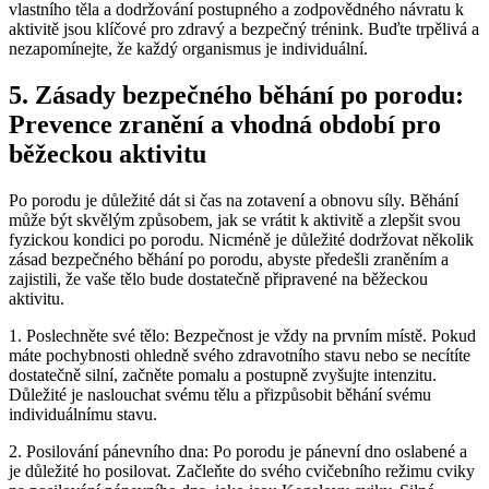
vlastního těla a dodržování postupného a zodpovědného návratu k
aktivitě jsou klíčové pro zdravý a bezpečný trénink. Buďte trpělivá a
nezapomínejte, že každý organismus je individuální.
5. Zásady bezpečného běhání po porodu:
Prevence zranění a vhodná období pro
běžeckou aktivitu
Po porodu je důležité dát si čas na zotavení a obnovu síly. Běhání
může být skvělým způsobem, jak se vrátit k aktivitě a zlepšit svou
fyzickou kondici po porodu. Nicméně je důležité dodržovat několik
zásad bezpečného běhání po porodu, abyste předešli zraněním a
zajistili, že vaše tělo bude dostatečně připravené na běžeckou
aktivitu.
1. Poslechněte své tělo: Bezpečnost je vždy na prvním místě. Pokud
máte pochybnosti ohledně svého zdravotního stavu nebo se necítíte
dostatečně silní, začněte pomalu a postupně zvyšujte intenzitu.
Důležité je naslouchat svému tělu a přizpůsobit běhání svému
individuálnímu stavu.
2. Posilování pánevního dna: Po porodu je pánevní dno oslabené a
je důležité ho posilovat. Začleňte do svého cvičebního režimu cviky