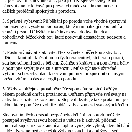
na posilování pánevního dna, jako jsou Kegelovy cviky. Silné
pánevní dno je klíčové pro prevenci močových inkontinencí a
dalších problémů spojených s porodem.
3. Správné vybavení: Při běhání po porodu volte vhodné sportovní
podprsenky s vysokou podporou, které minimalizují nepohodlí a
zranění prsou. Důležité je také investovat do kvalitních a
pohodlných běžeckých bot, které poskytují dostatečnou podporu a
tlumení.
4. Postupný návrat k aktivitě: Než začnete s běžeckou aktivitou,
jděte na kontrolu k lékaři nebo fyzioterapeutovi, kteří vám poradí,
zda jste schopní začít s během. Začněte s krátkými a pomalými běhy
a postupně zvyšujte délku a intenzitu. Může být také užitečné
vytvořit si běžecký plán, který vám pomůže přizpůsobit se novým
požadavkům na čas a energii po porodu.
5. Vždy se ohřejte a protáhněte: Nezapomeňte se před každým
během pořádně ohřát a protáhnout. Ohřátím připravíte své svaly na
aktivitu a snížíte riziko zranění. Stejně důležité je také protáhnutí po
běhu, které pomůže uvolnit ztuhlé svaly a zamezit svalovým křečím.
Sledováním těchto zásad bezpečného běhání po porodu můžete
postupně zvyšovat svou kondici a vrátit se k aktivitě, přičemž
minimalizujete riziko zranění a naplno využijete výhod, které běhání
nabízí. Nezapomeňte se však vždy poslouchat a dodržovat své