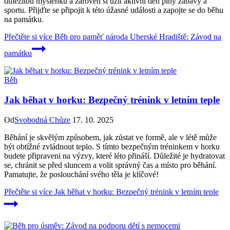
důležitou myšlenku a zároveň si užít aktivní den plný zábavy a
sportu. Přijďte se připojit k této úžasné události a zapojte se do běhu
na památku.
Přečtěte si více
Běh pro paměť národa Uherské Hradiště: Závod na
památku
Běh
Jak běhat v horku: Bezpečný trénink v letním teple
Od
Svobodná Chůze
17. 10. 2025
Běhání je skvělým způsobem, jak zůstat ve formě, ale v létě může
být obtížné zvládnout teplo. S tímto bezpečným tréninkem v horku
budete připraveni na výzvy, které léto přináší. Důležité je hydratovat
se, chránit se před sluncem a volit správný čas a místo pro běhání.
Pamatujte, že poslouchání svého těla je klíčové!
Přečtěte si více
Jak běhat v horku: Bezpečný trénink v letním teple