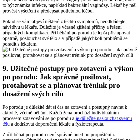
to být známka infekce, například bakteriální vaginózy. Lékař by měl
provést vyšetření a předepsat potřebnou léčbu.
Pokud se vám objeví některé z těchto symptomů, neodkládejte
návštěvu u lékaře. Důležité je včasné zjištění příčiny a řešení
případných komplikací. Při běhání po porodu je lepší přistupovat
opatrně, poslouchat své tělo a v případě jakýchkoli problémů se
poradit s lékařem.
9. Užitečné postupy pro zotavení a výkon
po porodu: Jak správně posilovat,
protahovat se a plánovat trénink pro
dosažení svých cílů
Po porodu je důležité dát si čas na zotavení a postupný návrat k
aktivitě, včetně běhání. Každá žena prochází individuálním
procesem zotavování se po porodu a
je důležité naslouchat svému
tělu
a dodržovat doporučení lékaře a fyzioterapeuta.
Začít běhat po porodu není správné hned po propuštění z