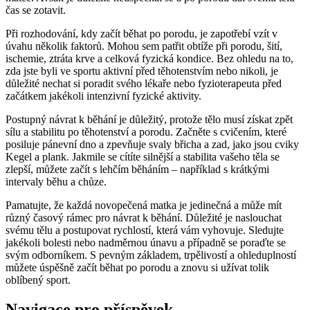
čas se zotavit.
Při rozhodování, kdy začít běhat po porodu, je zapotřebí vzít v
úvahu několik faktorů. Mohou sem patřit obtíže při porodu, šití,
ischemie, ztráta krve a celková fyzická kondice. Bez ohledu na to,
zda jste byli ve sportu aktivní před těhotenstvím nebo nikoli, je
důležité nechat si poradit svého lékaře nebo fyzioterapeuta před
začátkem jakékoli intenzivní fyzické aktivity.
Postupný návrat k běhání je důležitý, protože tělo musí získat zpět
sílu a stabilitu po těhotenství a porodu. Začněte s cvičením, které
posiluje pánevní dno a zpevňuje svaly břicha a zad, jako jsou cviky
Kegel a plank. Jakmile se cítíte silnější a stabilita vašeho těla se
zlepší, můžete začít s lehčím běháním – například s krátkými
intervaly běhu a chůze.
Pamatujte, že každá novopečená matka je jedinečná a může mít
různý časový rámec pro návrat k běhání. Důležité je naslouchat
svému tělu a postupovat rychlostí, která vám vyhovuje. Sledujte
jakékoli bolesti nebo nadměrnou únavu a případně se poraďte se
svým odborníkem. S pevným základem, trpělivostí a ohleduplností
můžete úspěšně začít běhat po porodu a znovu si užívat tolik
oblíbený sport.
Navigace pro příspěvek