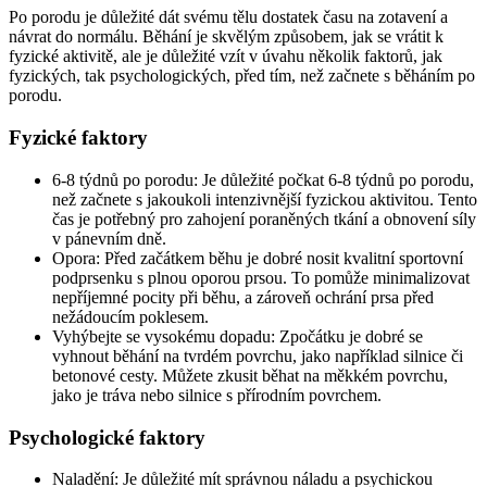
Po porodu je důležité dát svému tělu dostatek času na zotavení a
návrat do normálu. Běhání je skvělým způsobem, jak se vrátit k
fyzické aktivitě, ale je důležité vzít v úvahu několik faktorů, jak
fyzických, tak psychologických, před tím, než začnete s běháním po
porodu.
Fyzické faktory
6-8 týdnů po porodu: Je důležité počkat 6-8 týdnů po porodu,
než začnete s jakoukoli intenzivnější fyzickou aktivitou. Tento
čas je potřebný pro zahojení poraněných tkání a obnovení síly
v pánevním dně.
Opora: Před začátkem běhu je dobré nosit kvalitní sportovní
podprsenku s plnou oporou prsou. To pomůže minimalizovat
nepříjemné pocity při běhu, a zároveň ochrání prsa před
nežádoucím poklesem.
Vyhýbejte se vysokému dopadu: Zpočátku je dobré se
vyhnout běhání na tvrdém povrchu, jako například silnice či
betonové cesty. Můžete zkusit běhat na měkkém povrchu,
jako je tráva nebo silnice s přírodním povrchem.
Psychologické faktory
Naladění: Je důležité mít správnou náladu a psychickou