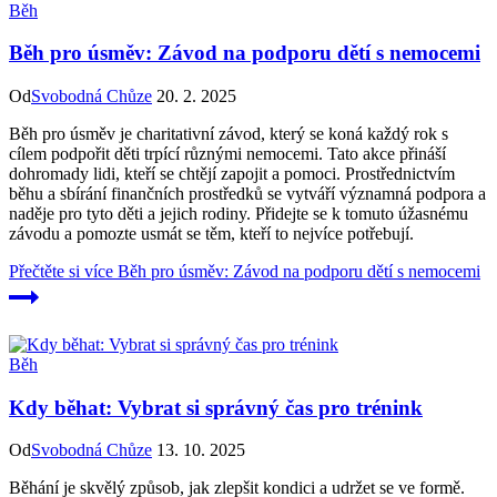
Běh
Běh pro úsměv: Závod na podporu dětí s nemocemi
Od
Svobodná Chůze
20. 2. 2025
Běh pro úsměv je charitativní závod, který se koná každý rok s
cílem podpořit děti trpící různými nemocemi. Tato akce přináší
dohromady lidi, kteří se chtějí zapojit a pomoci. Prostřednictvím
běhu a sbírání finančních prostředků se vytváří významná podpora a
naděje pro tyto děti a jejich rodiny. Přidejte se k tomuto úžasnému
závodu a pomozte usmát se těm, kteří to nejvíce potřebují.
Přečtěte si více
Běh pro úsměv: Závod na podporu dětí s nemocemi
Běh
Kdy běhat: Vybrat si správný čas pro trénink
Od
Svobodná Chůze
13. 10. 2025
Běhání je skvělý způsob, jak zlepšit kondici a udržet se ve formě.