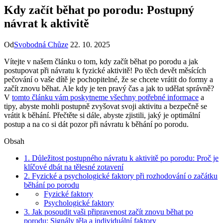
Kdy začít běhat po porodu: Postupný
návrat k aktivitě
Od
Svobodná Chůze
22. 10. 2025
Vítejte v našem článku o tom, kdy začít běhat po porodu a jak
postupovat při návratu k fyzické aktivitě! Po těch devět měsících
pečování o vaše dítě je pochopitelné, že se chcete vrátit do formy a
začít znovu běhat. Ale kdy je ten pravý čas a jak to udělat správně?
V
tomto článku vám poskytneme všechny potřebné informace
a
tipy, abyste mohli postupně zvyšovat svoji aktivitu a bezpečně se
vrátit k běhání. Přečtěte si dále, abyste zjistili, jaký je optimální
postup a na co si dát pozor při návratu k běhání po porodu.
Obsah
1. Důležitost postupného návratu k aktivitě po porodu: Proč je
klíčové dbát na tělesné zotavení
2. Fyzické a psychologické faktory při rozhodování o začátku
běhání po porodu
Fyzické faktory
Psychologické faktory
3. Jak posoudit vaši připravenost začít znovu běhat po
porodu: Signály těla a individuální faktory