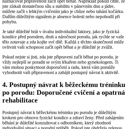
naznačovat připravenost začít opět běhat. Například pokud cítíte, že
jste získali dostatečnou sílu a stabilitu v pánevním dnu a jádre,
můžete začít s lehkým cvičením jako je chůze nebo tahání kočárku.
Dalším důležitým signálem je absence bolesti nebo nepohodlí při
pohybu.
Je také důležité brát v úvahu individuální faktory, jako je fyzická
kondice před porodem, druh a náročnost porodu, jak rychle se vaše
tělo zotavuje a zda kojíte své dítě. Každá z těchto skutečností může
ovlivnit vaši schopnost začít opět běhat a je důležité je zvážit.
Pokud nejste si jisti, zda jste připraveni začít běhat po porodu, je
vždy nejlepší se poradit se svým lékařem nebo gynekologem. Ti
vám mohou poskytnout doporučení a radu, která vám pomůže
vyhodnotit vaši připravenost a zahájit postupný návrat k aktivitě.
4. Postupný návrat k běžeckému tréninku
po porodu: Doporučené cvičení a opatrná
rehabilitace
Postupný návrat k běžeckému tréninku po porodu je důležitým
krokem pro obnovu fyzické kondice a zdraví ženy. Před zahájením
běhání je důležité konzultovat s odborníkem, který zhodnotí
individuální situaci a porodní průběh. Pokud jste obdržela zelenou