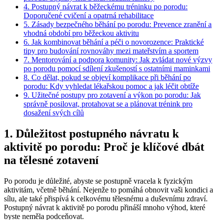
4. Postupný návrat k běžeckému tréninku po porodu:
Doporučené cvičení a opatrná rehabilitace
5. Zásady bezpečného běhání po porodu: Prevence zranění a
vhodná období pro běžeckou aktivitu
6. Jak kombinovat běhání a péči o novorozence: Praktické
tipy pro budování rovnováhy mezi mateřstvím a sportem
7. Mentorování a podpora komunity: Jak zvládat nové výzvy
po porodu pomocí sdílení zkušeností s ostatními maminkami
8. Co dělat, pokud se objeví komplikace při běhání po
porodu: Kdy vyhledat lékařskou pomoc a jak léčit obtíže
9. Užitečné postupy pro zotavení a výkon po porodu: Jak
správně posilovat, protahovat se a plánovat trénink pro
dosažení svých cílů
1. Důležitost postupného návratu k
aktivitě po porodu: Proč je klíčové dbát
na tělesné zotavení
Po porodu je důležité, abyste se postupně vracela k fyzickým
aktivitám, včetně běhání. Nejenže to pomáhá obnovit vaši kondici a
sílu, ale také přispívá k celkovému tělesnému a duševnímu zdraví.
Postupný návrat k aktivitě po porodu přináší mnoho výhod, které
byste neměla podceňovat.