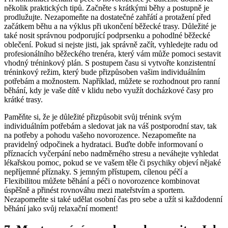
několik praktických tipů. Začněte s krátkými běhy a postupně je
prodlužujte. Nezapomeňte na dostatečné zahřátí a protažení před
začátkem běhu a na výklus při ukončení běžecké trasy. Důležité je
také nosit správnou podporující podprsenku a pohodlné běžecké
oblečení. Pokud si nejste jisti, jak správně začít, vyhledejte radu od
profesionálního běžeckého trenéra, který vám může pomoci sestavit
vhodný tréninkový plán. S postupem času si vytvořte konzistentní
tréninkový režim, který bude přizpůsoben vašim individuálním
potřebám a možnostem. Například, můžete se rozhodnout pro ranní
běhání, kdy je vaše dítě v klidu nebo využít docházkové časy pro
krátké trasy.
Paměňte si, že je důležité přizpůsobit svůj trénink svým
individuálním potřebám a sledovat jak na váš postporodní stav, tak
na potřeby a pohodu vašeho novorozence. Nezapomeňte na
pravidelný odpočinek a hydrataci. Buďte dobře informovaní o
příznacích vyčerpání nebo nadměrného stresu a neváhejte vyhledat
lékařskou pomoc, pokud se ve vašem těle či psychiky objeví nějaké
nepříjemné příznaky. S jemným přístupem, cílenou péčí a
Flexibilitou můžete běhání a péči o novorozence kombinovat
úspěšně a přinést rovnováhu mezi mateřstvím a sportem.
Nezapomeňte si také udělat osobní čas pro sebe a užít si každodenní
běhání jako svůj relaxační moment!