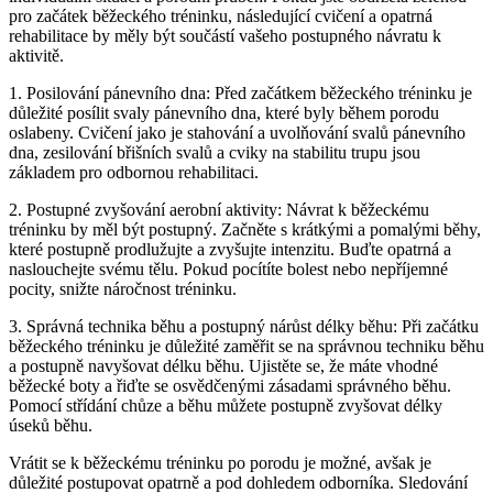
pro začátek běžeckého tréninku, následující cvičení a opatrná
rehabilitace by měly být součástí vašeho postupného návratu k
aktivitě.
1. Posilování pánevního dna: Před začátkem běžeckého tréninku je
důležité posílit svaly pánevního dna, které byly během porodu
oslabeny. Cvičení jako je stahování a uvolňování svalů pánevního
dna, zesilování břišních svalů a cviky na stabilitu trupu jsou
základem pro odbornou rehabilitaci.
2. Postupné zvyšování aerobní aktivity: Návrat k běžeckému
tréninku by měl být postupný. Začněte s krátkými a pomalými běhy,
které postupně prodlužujte a zvyšujte intenzitu. Buďte opatrná a
naslouchejte svému tělu. Pokud pocítíte bolest nebo nepříjemné
pocity, snižte náročnost tréninku.
3. Správná technika běhu a postupný nárůst délky běhu: Při začátku
běžeckého tréninku je důležité zaměřit se na správnou techniku běhu
a postupně navyšovat délku běhu. Ujistěte se, že máte vhodné
běžecké boty a řiďte se osvědčenými zásadami správného běhu.
Pomocí střídání chůze a běhu můžete postupně zvyšovat délky
úseků běhu.
Vrátit se k běžeckému tréninku po porodu je možné, avšak je
důležité postupovat opatrně a pod dohledem odborníka. Sledování