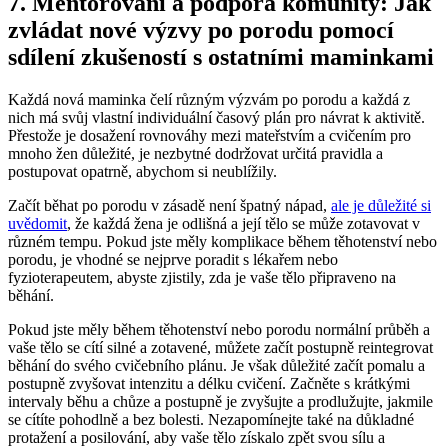
7. Mentorování a podpora komunity: Jak
zvládat nové výzvy po porodu pomocí
sdílení zkušeností s ostatními maminkami
Každá nová maminka čelí různým výzvám po porodu a každá z
nich má svůj vlastní individuální časový plán pro návrat k aktivitě.
Přestože je dosažení rovnováhy mezi mateřstvím a cvičením pro
mnoho žen důležité, je nezbytné dodržovat určitá pravidla a
postupovat opatrně, abychom si neublížily.
Začít běhat po porodu v zásadě není špatný nápad,
ale je důležité si
uvědomit
, že každá žena je odlišná a její tělo se může zotavovat v
různém tempu. Pokud jste měly komplikace během těhotenství nebo
porodu, je vhodné se nejprve poradit s lékařem nebo
fyzioterapeutem, abyste zjistily, zda je vaše tělo připraveno na
běhání.
Pokud jste měly během těhotenství nebo porodu normální průběh a
vaše tělo se cítí silné a zotavené, můžete začít postupně reintegrovat
běhání do svého cvičebního plánu. Je však důležité začít pomalu a
postupně zvyšovat intenzitu a délku cvičení. Začněte s krátkými
intervaly běhu a chůze a postupně je zvyšujte a prodlužujte, jakmile
se cítíte pohodlně a bez bolesti. Nezapomínejte také na důkladné
protažení a posilování, aby vaše tělo získalo zpět svou sílu a