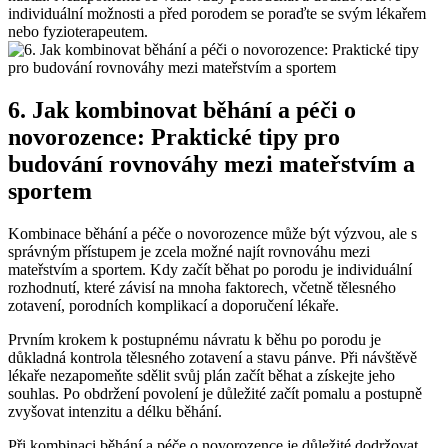
individuální možnosti a před porodem se poraďte se svým lékařem
nebo fyzioterapeutem.
6. Jak kombinovat běhání a péči o
novorozence: Praktické tipy pro
budování rovnováhy mezi mateřstvím a
sportem
Kombinace běhání a péče o novorozence může být výzvou, ale s
správným přístupem je zcela možné najít rovnováhu mezi
mateřstvím a sportem. Kdy začít běhat po porodu je individuální
rozhodnutí, které závisí na mnoha faktorech, včetně tělesného
zotavení, porodních komplikací a doporučení lékaře.
Prvním krokem k postupnému návratu k běhu po porodu je
důkladná kontrola tělesného zotavení a stavu pánve. Při návštěvě
lékaře nezapomeňte sdělit svůj plán začít běhat a získejte jeho
souhlas. Po obdržení povolení je důležité začít pomalu a postupně
zvyšovat intenzitu a délku běhání.
Při kombinaci běhání a péče o novorozence je důležité dodržovat