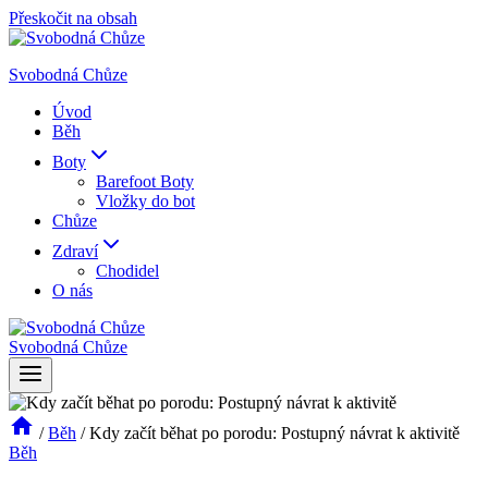
Přeskočit na obsah
Svobodná Chůze
Úvod
Běh
Boty
Barefoot Boty
Vložky do bot
Chůze
Zdraví
Chodidel
O nás
Svobodná Chůze
/
Běh
/
Kdy začít běhat po porodu: Postupný návrat k aktivitě
Běh