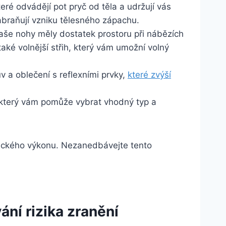
ré odvádějí pot pryč od těla a udržují vás
zabraňují vzniku tělesného zápachu.
 vaše nohy měly dostatek prostoru při nábězích
také volnější střih, který vám umožní volný
v a oblečení s reflexními prvky,
které zvýší
, který vám pomůže vybrat vhodný typ a
žeckého výkonu. Nezanedbávejte tento
ání rizika zranění