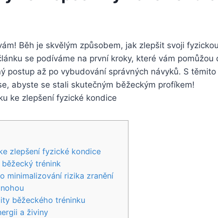
vám! Běh je skvělým způsobem, jak zlepšit svoji fyzickou
 článku se podíváme na první kroky, které vám pomůžou
 postup až po vybudování správných návyků. S těmito ti
e se, abyste se stali skutečným běžeckým profíkem!
ke zlepšení fyzické kondice
 běžecký trénink
o minimalizování rizika zranění
d nohou
zity běžeckého tréninku
rgii a živiny