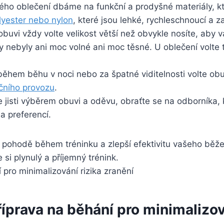
ého oblečení dbáme na funkční a prodyšné materiály, kte
olyester nebo nylon
, které jsou lehké, rychleschnoucí a 
obuvi vždy volte velikost větší než obvykle nosíte, aby
ty nebyly ani moc volné ani moc těsné. U oblečení volte 
během běhu v noci nebo za špatné viditelnosti volte obu
ničního provozu
.
e jisti výběrem obuvi a oděvu, obraťte se na odborníka
a preferencí.
í pohodě během tréninku a zlepší efektivitu vašeho bě
 si plynulý a příjemný trénink.
říprava na běhání pro minimalizov