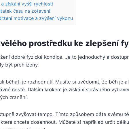
a získání vyšší rychlosti
statek času na zotavení
udržení motivace a zvýšení výkonu
kvělého prostředku ke zlepšení f
ení dobré fyzické kondice. Je to jednoduchý a dostupný 
y být přehlíženy.
ali běhat, je rozhodnutí. Musíte si uvědomit, že běh je ak
ávné cestě. Dalším krokem je získání správného vybaven
ých zranění.
postupně zvyšovat tempo. Tímto způsobem dáte svému tělu 
e, které chcete dosáhnout. Můžete si například určit délk