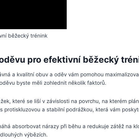
oděvu pro efektivní běžecký trén
ávná a kvalitní obuv a oděv vám pomohou maximalizovat v
oděvu byste měli zohlednit několik faktorů.
žek, které se liší v závislosti na povrchu, na kterém pl
s protiskluzovou a stabilní podrážkou, která vám posky
áhá absorbovat nárazy při běhu a redukuje zátěž na kl
i dlouhých výbězích.