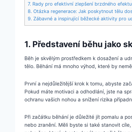
7. Rady pro efektivní zlepšení brzdného efektu 
8. Otázka regenerace: Jak poskytnout tělu do
9. Zábavné a inspirující běžecké aktivity pro 
1. Představení běhu jako s
Běh je skvělým prostředkem k dosažení a udrž
tělo. Běhání má mnoho výhod, které by neměl
První a nejdůležitější krok k tomu, abyste zač
Pokud máte motivaci a odhodlání, jste na spr
ochranu vašich nohou a snížení rizika případn
Při začátku běhání je důležité jít pomalu a 
nebo zranění. Měli byste si také stanovit cíl