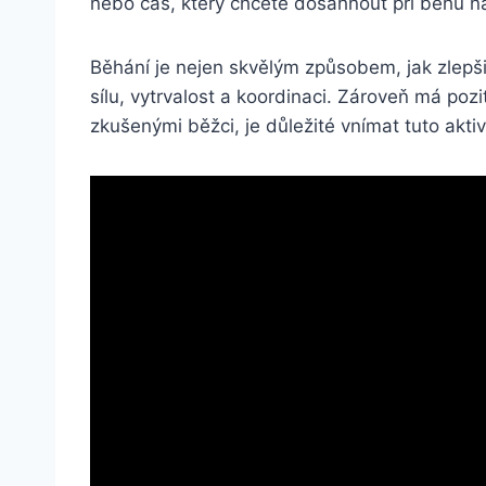
nebo čas, který chcete dosáhnout při běhu na
Běhání je nejen skvělým způsobem, jak zlepši
sílu, vytrvalost a koordinaci. Zároveň má pozi
zkušenými běžci, je důležité vnímat tuto aktiv