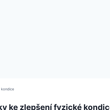
é kondice
oky ke zlepšení fyzické kondi