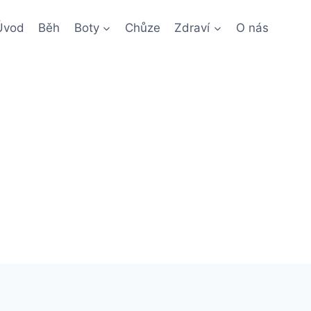
Úvod
Běh
Boty
Chůze
Zdraví
O nás