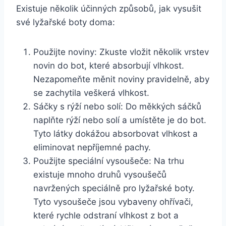
Existuje⁤ několik účinných ‍způsobů,⁣ jak vysušit‍
své lyžařské ⁤boty ​doma:
Použijte noviny: Zkuste vložit několik​ vrstev
novin⁤ do ​bot,‍ které‍ absorbují vlhkost.⁤
Nezapomeňte měnit noviny pravidelně, aby
se‌ zachytila veškerá vlhkost.
Sáčky s rýží nebo‌ solí: Do měkkých sáčků
naplňte rýží nebo solí a umístěte je do‍ bot.‍
Tyto látky dokážou absorbovat vlhkost a‍
eliminovat nepříjemné ⁢pachy.
Použijte ‍speciální vysoušeče:​ Na trhu
existuje mnoho‍ druhů vysoušečů
navržených speciálně pro lyžařské boty.
Tyto vysoušeče jsou‌ vybaveny ohřívači,⁢
které rychle odstraní vlhkost‍ z bot​ a