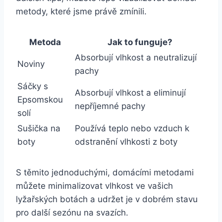
metody, které jsme právě zmínili.​ ‍ ⁢ ‍ ⁣​ ⁤
Metoda
Jak to funguje?
Absorbují​ vlhkost a​ neutralizují​
Noviny
pachy
Sáčky⁢ s
Absorbují vlhkost a eliminují
Epsomskou
nepříjemné pachy
solí
Sušička⁣ na
Používá teplo nebo vzduch ‍k
boty
⁣odstranění⁢ vlhkosti⁤ z boty
S‍ těmito ‌jednoduchými,⁢ domácími metodami
můžete minimalizovat vlhkost ⁢ve vašich
lyžařských⁣ botách ​a udržet je v dobrém stavu
pro další ⁣sezónu na svazích.