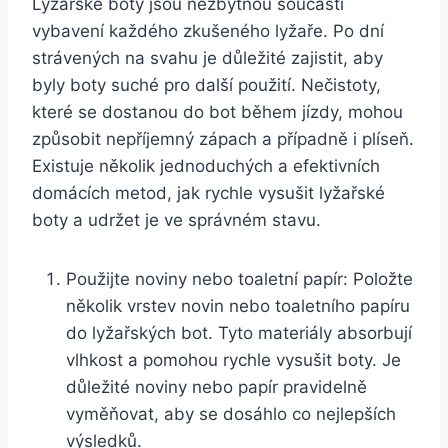
Lyžařské boty‌ jsou nezbytnou součástí
⁢vybavení každého ‌zkušeného lyžaře. Po dní
strávených na svahu ⁢je důležité zajistit,‌ aby​
byly boty suché pro ‌další použití.⁤ Nečistoty,
které se dostanou do bot ⁤během jízdy, mohou
způsobit nepříjemný zápach‍ a případně i plíseň.
Existuje několik jednoduchých a ⁤efektivních
domácích‍ metod, jak rychle⁣ vysušit lyžařské
boty a‍ udržet je ve správném stavu.
Použijte ‌noviny nebo toaletní papír: Položte
několik ⁣vrstev novin nebo toaletního papíru
do lyžařských bot.⁣ Tyto materiály absorbují​
vlhkost a ⁤pomohou rychle‍ vysušit⁣ boty. Je
důležité noviny nebo papír pravidelně ​
vyměňovat, aby ⁤se dosáhlo co nejlepších
⁤výsledků.