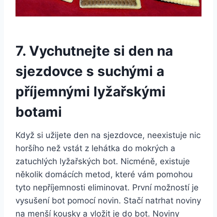
7. ⁢Vychutnejte si den⁢ na⁤
sjezdovce s ‌suchými⁣ a
příjemnými lyžařskými
botami
Když si užijete den ‌na sjezdovce, neexistuje ‍nic
horšího než ‍vstát z ‍lehátka do⁤ mokrých a
zatuchlých​ lyžařských bot. Nicméně, existuje ​
několik domácích metod, které ‍vám pomohou
tyto nepříjemnosti eliminovat. První možností ⁣je
vysušení bot pomocí novin. ⁣Stačí natrhat noviny
‌na ‌menší kousky a vložit⁤ je do⁣ bot. Noviny