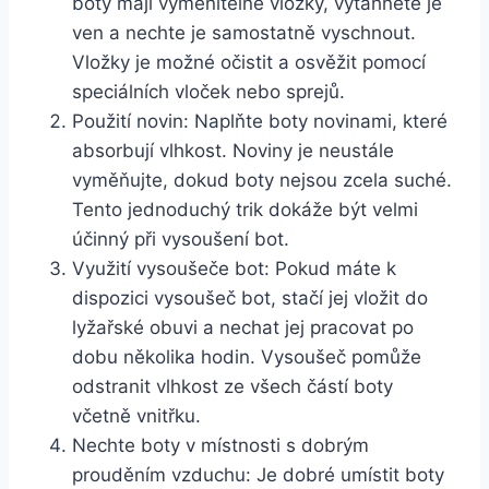
boty mají vyměnitelné ⁤vložky, vytáhněte je
ven ⁣a ⁢nechte je samostatně vyschnout.
Vložky je⁣ možné očistit ‌a osvěžit pomocí
speciálních vloček nebo sprejů.
Použití novin: Naplňte boty novinami, které
‌absorbují ​vlhkost. Noviny ​je neustále⁣
vyměňujte, dokud⁣ boty nejsou ⁤zcela ‍suché.
⁢Tento jednoduchý⁢ trik dokáže být velmi
účinný⁢ při vysoušení ⁣bot.
Využití vysoušeče⁤ bot: Pokud máte k
dispozici vysoušeč bot, stačí jej vložit do⁤
lyžařské obuvi a nechat ⁤jej pracovat‌ po
dobu několika hodin. Vysoušeč ⁣pomůže
odstranit vlhkost ze všech částí boty
⁤včetně‌ vnitřku.
Nechte boty v místnosti s ​dobrým
prouděním⁤ vzduchu: Je dobré umístit boty