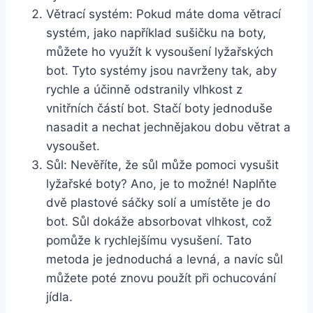
Větrací systém: Pokud‌ máte ⁤doma větrací
systém, ⁣jako například ​sušičku na boty,
můžete ho ⁢využít k ⁢vysoušení lyžařských​
bot. Tyto systémy jsou navrženy tak, aby
rychle a účinně odstranily vlhkost z
vnitřních částí bot. Stačí⁤ boty jednoduše
nasadit a nechat jechnějakou dobu ​větrat a
vysoušet.
Sůl: Nevěříte, že sůl může pomoci ⁣vysušit
lyžařské boty? Ano,​ je to možné! ‌Naplňte
dvě plastové sáčky​ solí ⁣a ‍umístěte je do
bot.‌ Sůl dokáže absorbovat vlhkost, ⁤což
⁢pomůže k ⁤rychlejšímu ‍vysušení. ⁣Tato
metoda ‍je jednoduchá​ a levná, a navíc sůl
můžete‍ poté znovu použít‍ při ochucování
jídla.