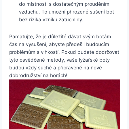
do⁣ místnosti⁤ s dostatečným ‍prouděním
vzduchu. To umožní ⁢přirozené sušení​ bot
‌bez⁢ rizika vzniku zatuchliny.
Pamatujte, že je důležité ‌dávat svým botám
čas ‌na vysušení, abyste předešli ‌budoucím
problémům s vlhkostí. Pokud budete ⁣dodržovat
tyto ⁤osvědčené ⁢metody, vaše lyžařské ⁢boty
budou vždy⁣ suché ​a připravené ‍na nové
dobrodružství na horách!