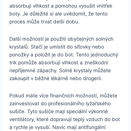
absorbuji vlhkost a pomohou⁢ vysušit ​vnitřek⁤
boty. ‍Je důležité si ale uvědomit, že tento
proces může trvat ‍delší‌ dobu.
Další možností​ je ⁣použití obyčejných solných
krystalů. ​Stačí je umístit do​ síťovky nebo
ponožky ‌a položit‌ je do bot. Tento jednoduchý
trik pomůže absorbují vlhkost‍ a zneškodní
nepříjemné zápachy. Solné⁤ krystaly můžete
zakoupit v běžné ‍lékárně nebo ​drogerii.
Pokud máte více ‍finančních možností, můžete
zainvestovat do‍ profesionálního lyžařského
sušiče. Tyto sušiče mají speciální výkonné
ventilátory, které dopravují teplý⁣ vzduch do bot⁤
a‍ rychle je vysuší. Navíc ⁤mají ‍antifungální