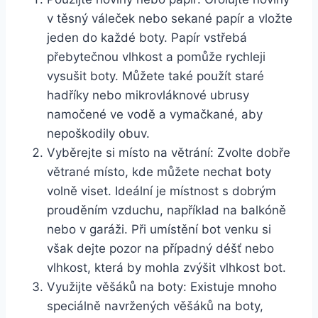
v těsný váleček nebo ⁢sekané papír‍ a⁢ vložte
jeden​ do každé‍ boty. Papír vstřebá
‍přebytečnou vlhkost a‌ pomůže rychleji
vysušit boty. Můžete také použít ‌staré
hadříky nebo mikrovláknové ubrusy
namočené⁤ ve ‌vodě⁢ a vymačkané, aby
nepoškodily obuv.
Vyběrejte si místo na větrání: ‌Zvolte dobře
‍větrané místo, ‌kde můžete nechat ​boty
volně viset. Ideální ‌je místnost s dobrým
prouděním⁣ vzduchu, například na balkóně
⁢nebo ‌v garáži. Při umístění bot‌ venku si
však ‌dejte pozor na případný déšť nebo
vlhkost, která by mohla zvýšit ​vlhkost bot.
Využijte věšáků na boty:‌ Existuje mnoho⁤
speciálně navržených věšáků na boty,