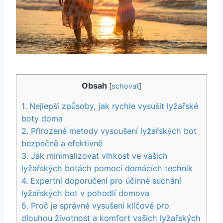
Obsah
[
schovat
]
1. Nejlepší‍ způsoby, jak rychle vysušit lyžařské
⁤boty doma
2. Přirozené metody vysoušení lyžařských bot
bezpečně a ⁢efektivně
3. Jak minimalizovat vlhkost ve‌ vašich⁤
lyžařských botách pomocí⁤ domácích technik
4. Expertní doporučení⁤ pro účinné suchání
lyžařských ⁤bot⁣ v pohodlí domova
5. ⁢Proč je správné ‌vysušení klíčové pro⁤
dlouhou ‍životnost a komfort vašich⁣ lyžařských