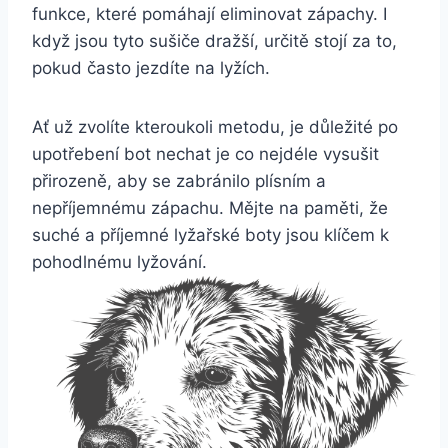
funkce, ‍které pomáhají eliminovat⁣ zápachy.‌ I
když jsou tyto sušiče‌ dražší, určitě stojí za to,
pokud často ⁢jezdíte na lyžích.
Ať už ⁢zvolíte kteroukoli metodu, je důležité po⁤
upotřebení bot ‌nechat ⁣je‍ co nejdéle⁤ vysušit
přirozeně, ⁣aby ‍se zabránilo plísním a‍
nepříjemnému zápachu. Mějte na paměti, že
suché a ⁢příjemné lyžařské​ boty jsou klíčem ⁤k
pohodlnému lyžování.