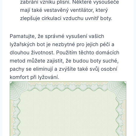
zabrání vzniku ⁣plísní. Některé vysoušeče
mají také vestavěný ventilátor, který
zlepšuje cirkulaci vzduchu uvnitř‌ boty.
Pamatujte,⁢ že ⁣správné ⁤vysušení vašich
lyžařských ‌bot je ⁢nezbytné pro jejich péči a ​
dlouhou životnost. Použitím těchto domácích
metod můžete zajistit, že budou⁤ boty suché,
⁢pachy se eliminují a zvýšíte také svůj osobní
komfort ⁢při lyžování.