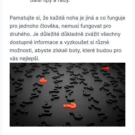
další‌ tipy a rady.
Pamatujte si, že ‍každá noha je jiná a⁤ co funguje⁣
pro‍ jednoho člověka, ⁢nemusí fungovat pro ​
druhého. Je důležité⁣ důkladně⁤ zvážit‍ všechny
dostupné‌ informace a vyzkoušet si různé​
možnosti, abyste získali‌ boty, ‌které budou pro
vás nejlepší.