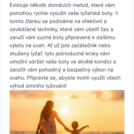
Existuje ⁤několik ⁤domácích metod, které⁣ vám
pomohou ​rychle vysušit vaše⁣ lyžařské⁣ boty. V⁢
tomto článku se podíváme na efektivní a
osvědčené techniky, které vám ušetří čas a
zaručí vám ‌suché boty připravené k dalšímu‍
výletu na svah.​ Ať už ⁢jste začátečník nebo ​
zkušený lyžař, ⁣tyto ⁢jednoduché‌ kroky vám
‍umožní udržet vaše boty⁤ ve skvělé kondici a
zaručit vám pohodlný a bezpečný výkon na
svahu. Připravte se, abyste mohli využít všech
výhod zimního lyžování!