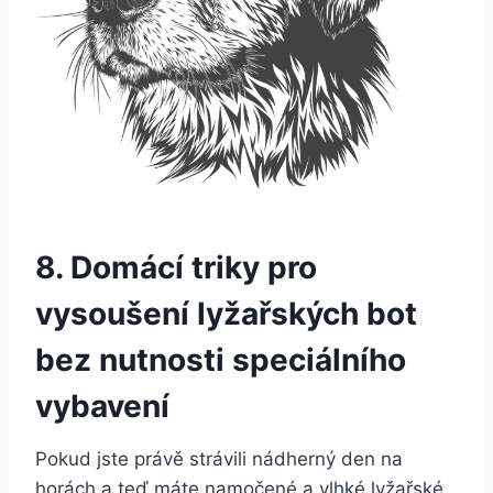
8. Domácí ‍triky pro⁣
vysoušení lyžařských‌ bot
‍bez ‌nutnosti speciálního
vybavení
Pokud jste právě strávili nádherný den‌ na
horách a​ teď máte namočené a vlhké lyžařské