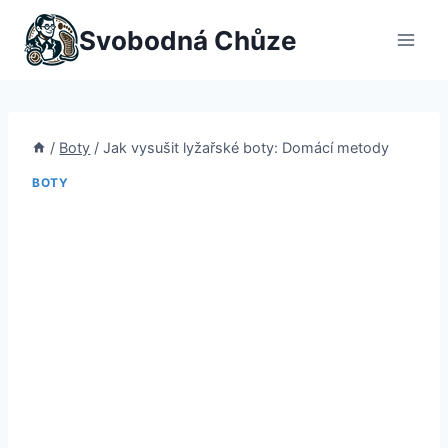
Přeskočit
Svobodná Chůze
na
obsah
/
Boty
/
Jak vysušit lyžařské boty: Domácí metody
BOTY