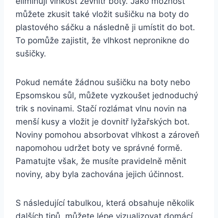
eliminují vlhkost zevnitř boty. Jako možnost⁤
můžete‌ zkusit​ také vložit⁢ sušičku⁤ na boty do
‌plastového sáčku a následně ji​ umístit⁤ do bot.
To pomůže‍ zajistit, ‍že vlhkost nepronikne do⁣
sušičky.
Pokud nemáte žádnou⁤ sušičku​ na boty nebo⁣
Epsomskou sůl, můžete ‍vyzkoušet jednoduchý
trik s novinami. Stačí⁤ rozlámat vlnu novin na
menší‍ kusy a ⁢vložit je⁣ dovnitř lyžařských ⁢bot.
Noviny pomohou ​absorbovat vlhkost a zároveň
napomohou ⁤udržet boty⁤ ve ⁢správné ‍formě.
Pamatujte však, ‍že musíte pravidelně měnit
⁣noviny, aby byla zachována ⁣jejich účinnost.
S⁤ následující tabulkou, která obsahuje několik
dalších tipů, můžete lépe vizualizovat​ domácí