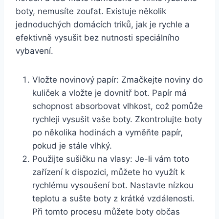
‌boty, nemusíte zoufat. Existuje několik
jednoduchých ⁢domácích ⁣triků, jak je⁤ rychle⁢ a
‌efektivně ⁤vysušit bez nutnosti speciálního
⁣vybavení.
Vložte ⁤novinový papír:⁢ Zmačkejte noviny do
kuliček a ​vložte je dovnitř‍ bot. Papír má
schopnost absorbovat ⁢vlhkost, což ⁤pomůže​
rychleji vysušit vaše boty.⁤ Zkontrolujte boty
po⁤ několika hodinách a vyměňte⁣ papír,
⁣pokud je stále vlhký.
Použijte sušičku na ⁤vlasy: Je-li vám ‌toto
zařízení⁣ k dispozici, můžete ho‍ využít k⁤
rychlému vysoušení bot.⁣ Nastavte nízkou
⁤teplotu a‍ sušte boty z ‍krátké ‍vzdálenosti.
Při tomto procesu⁣ můžete boty občas