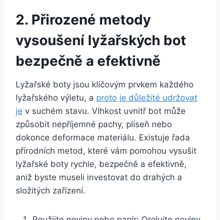
2. Přirozené metody
vysoušení lyžařských bot
bezpečně a ⁢efektivně
Lyžařské ​boty jsou ‍klíčovým prvkem každého
lyžařského výletu, ⁢a
proto je důležité udržovat
je
v suchém stavu. Vlhkost uvnitř bot ‌může ​
způsobit ‍nepříjemné pachy, ⁤plíseň nebo
dokonce‍ deformace materiálu. Existuje řada
přírodních metod, které vám pomohou vysušit
lyžařské boty rychle,‍ bezpečně a efektivně,
aniž ​byste museli investovat⁤ do drahých a
složitých zařízení.
Použijte⁣ noviny ⁤nebo‌ papír: Orolujte⁤ noviny