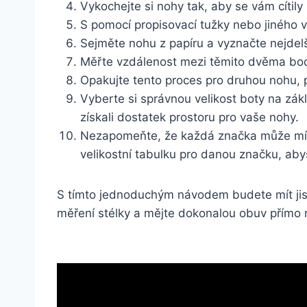
Vykochejte si nohy tak, aby se vám cítily 
S pomocí propisovací tužky nebo jiného vh
Sejměte nohu z papíru a vyznačte nejdelší
Měřte vzdálenost mezi těmito dvěma body 
Opakujte tento proces pro druhou nohu, p
Vyberte si správnou velikost boty na ​zák
získali dostatek prostoru pro vaše nohy.
Nezapomeňte, že každá‍ značka může mít s
velikostní tabulku pro danou značku, abyste
S tímto jednoduchým návodem budete mít jisto
měření stélky a mějte dokonalou⁤ obuv přímo ⁢