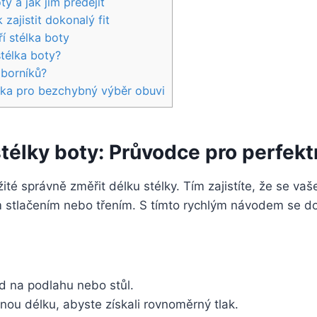
y a jak jim předejít
 zajistit dokonalý fit
í stélka boty
stélka boty?
dborníků?
délka pro bezchybný výběr obuvi
télky boty: Průvodce pro perfekt
žité správně ‌změřit délku stélky. Tím zajistíte, ⁣že se va
 ‌stlačením nebo třením. S tímto rychlým návodem se doz
d​ na podlahu nebo‌ stůl.
lnou délku, abyste získali rovnoměrný tlak.