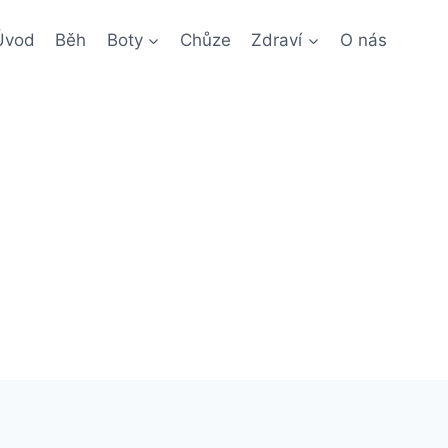
Úvod
Běh
Boty
Chůze
Zdraví
O nás