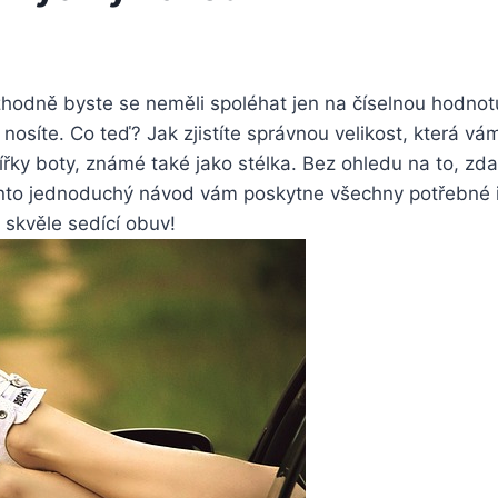
ozhodně byste‌ se neměli spoléhat jen na číselnou hodnotu 
 nosíte. Co teď? Jak zjistíte správnou velikost, která vám
ířky boty,⁣ známé také jako stélka. Bez ohledu na to, ⁢z
 tento jednoduchý návod vám poskytne všechny potřebné 
‍ skvěle sedící obuv!