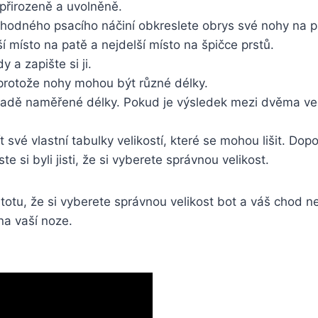
přirozeně a ‍uvolněně.
odného psacího náčiní obkreslete obrys své⁣ nohy​ na ​p
 místo na patě a nejdelší místo na špičce prstů.
a zapište si ji.
rotože nohy mohou ⁤být různé⁢ délky.
ladě naměřené délky. Pokud je výsledek mezi dvěma veliko
vé vlastní tabulky velikostí, které se mohou lišit. Dop
 ‌si byli jisti, že si vyberete správnou velikost.
tu, že si vyberete správnou velikost bot a‍ váš ⁤chod n
na vaší noze.