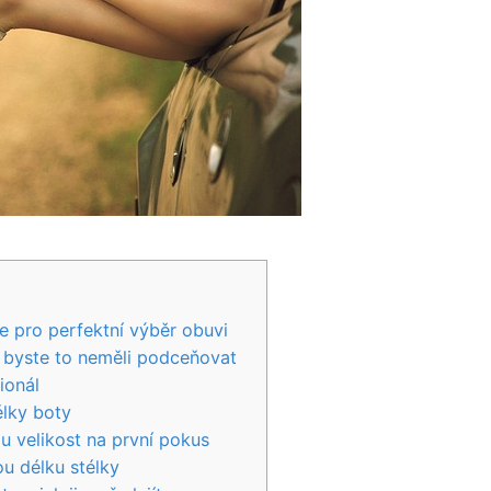
e pro perfektní výběr obuvi
č byste to neměli podceňovat
ionál
élky boty
u velikost na první pokus
u délku stélky