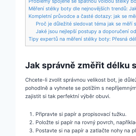
Problémy spojené se špatnou volbou stélky bot
Měření stélky ​boty dle nejnovějších trendů: Jak
Kompletní průvodce a časté dotazy: jak se měř
Proč je důležité sledovat téma jak se měří 
Jaké jsou nejlepší postupy a doporučení o
Tipy​ expertů na měření stélky boty: ⁢Přesná 
Jak správně změřit délku s
Chcete-li zvolit správnou⁣ velikost bot, je důle
⁣pohodlně a vyhnete se potížím s nepříjemným
zajistit si tak perfektní výběr obuvi.
Připravte⁢ si⁢ papír a propisovací‌ tužku.
Položte si papír na rovný povrch, napříkla
Postavte si na papír a zatlačte nohy na⁣ p