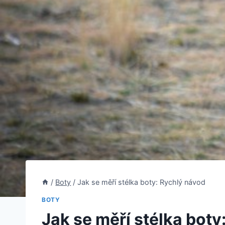
/
Boty
/
Jak se měří stélka boty: Rychlý návod
BOTY
Jak se měří stélka boty