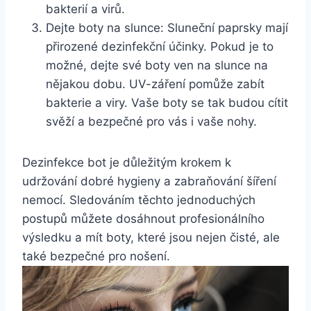
bakterií a virů.
Dejte boty na slunce: Sluneční paprsky mají
přirozené dezinfekční účinky. Pokud ‌je‌ to
⁤možné, dejte své boty ven na‍ slunce na​
nějakou dobu.‌ UV-záření pomůže⁣ zabít
bakterie ​a viry. Vaše boty ⁤se ‍tak budou cítit
svěží ‍a‍ bezpečné‍ pro vás i vaše nohy.
Dezinfekce bot je důležitým krokem k⁢
udržování dobré hygieny a zabraňování šíření
nemocí. Sledováním těchto jednoduchých
postupů ‍můžete dosáhnout profesionálního
výsledku a mít ‌boty, které jsou⁤ nejen čisté, ale
také bezpečné pro nošení.