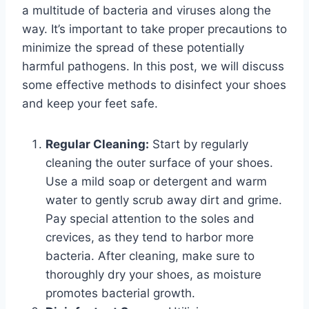
a⁤ multitude of​ bacteria and viruses along ⁣the
way. It’s important ‍to take proper precautions to
minimize the spread of‌ these⁢ potentially
harmful pathogens. In this post, we will discuss
some effective methods to⁤ disinfect your shoes‌
and ⁤keep‍ your feet‌ safe.
Regular Cleaning:
Start by regularly
cleaning the outer surface of your ⁢shoes.
Use a mild soap or detergent and warm
water to gently scrub away dirt and‍ grime.
Pay special ​attention ‌to the soles ⁤and
crevices, as they tend to harbor more
bacteria. After cleaning, make sure to
thoroughly dry your shoes, ⁤as moisture⁢
promotes bacterial ⁢growth.