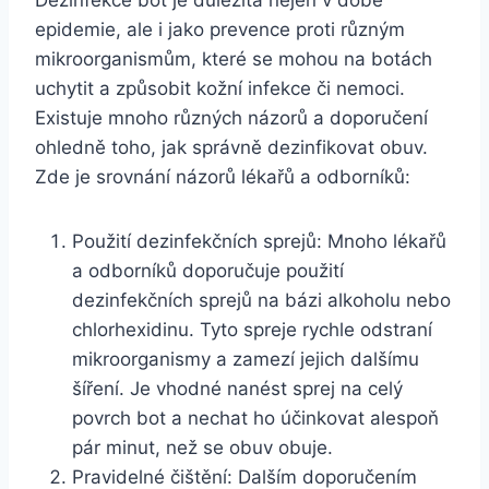
epidemie,‌ ale i jako prevence proti různým
mikroorganismům, které se mohou na botách
uchytit a způsobit kožní infekce či ⁣nemoci.⁢
Existuje‌ mnoho různých‍ názorů ‌a doporučení
ohledně⁤ toho, jak správně dezinfikovat obuv.‌
Zde je ⁤srovnání názorů lékařů a odborníků:
Použití dezinfekčních sprejů: Mnoho lékařů
a odborníků ⁣doporučuje ​použití⁣
dezinfekčních⁢ sprejů na bázi alkoholu nebo​
chlorhexidinu. Tyto spreje rychle odstraní
‌mikroorganismy a‍ zamezí jejich dalšímu
šíření. Je vhodné nanést sprej na ⁣celý
povrch bot‌ a nechat ho účinkovat alespoň
pár minut, než se obuv obuje.
Pravidelné čištění: Dalším doporučením