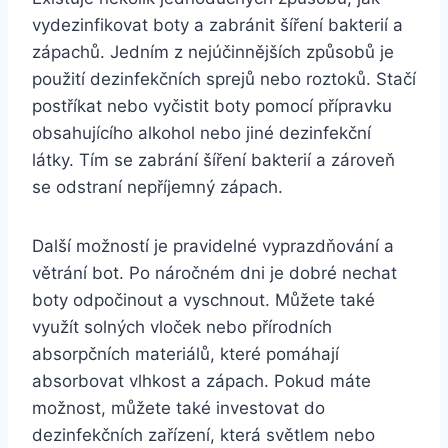
⁣vydezinfikovat boty ⁢a zabránit šíření bakterií a
zápachů. ‍Jedním ⁣z nejúčinnějších způsobů je
použití dezinfekčních sprejů nebo‍ roztoků. Stačí
postříkat nebo vyčistit boty⁣ pomocí přípravku
obsahujícího alkohol nebo‍ jiné ‍dezinfekční
látky.‌ Tím se zabrání šíření bakterií a zároveň
se odstraní nepříjemný zápach.
Další možností je pravidelné⁢ vyprazdňování a
větrání bot.⁢ Po náročném dni je dobré nechat‍
boty odpočinout a vyschnout. Můžete také
využít solných vloček nebo přírodních
absorpčních materiálů, které pomáhají
absorbovat‍ vlhkost a⁣ zápach.⁢ Pokud máte
možnost, můžete‌ také investovat do
dezinfekčních zařízení,⁤ která ⁣světlem⁣ nebo