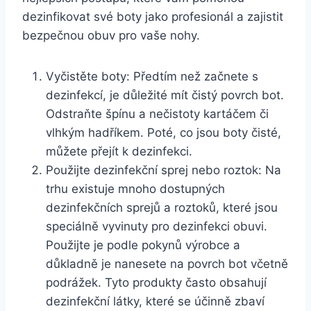
dezinfikovat své boty⁤ jako profesionál a zajistit
bezpečnou obuv pro ​vaše nohy.
Vyčistěte boty: Předtím než začnete s
dezinfekcí, je důležité mít čistý povrch bot.
Odstraňte špínu a nečistoty kartáčem či
vlhkým hadříkem. ⁢Poté,‌ co jsou boty čisté,
můžete ‍přejít k dezinfekci.
Použijte dezinfekční sprej⁣ nebo roztok: Na
trhu existuje mnoho⁤ dostupných⁣
dezinfekčních ​sprejů a ​roztoků, které jsou
speciálně vyvinuty pro dezinfekci obuvi.
Použijte je podle pokynů výrobce a
důkladně je nanesete na povrch bot včetně
podrážek. Tyto produkty často obsahují
dezinfekční⁣ látky, ⁢které se účinně zbaví