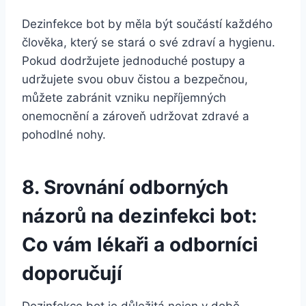
Dezinfekce bot by měla být​ součástí každého
člověka, který se stará o své zdraví a hygienu.
Pokud dodržujete jednoduché postupy a​
udržujete svou ⁢obuv čistou a bezpečnou,
můžete zabránit vzniku ⁣nepříjemných
onemocnění a​ zároveň udržovat zdravé a
pohodlné‍ nohy.
8. Srovnání odborných
názorů na dezinfekci bot:‌
Co vám lékaři a odborníci
doporučují
Dezinfekce bot je důležitá ⁣nejen ‍v⁢ době