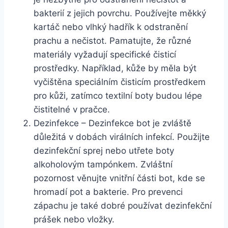
bakterií z jejich ⁤povrchu. Používejte měkký
kartáč nebo vlhký hadřík k odstranění
prachu a nečistot. Pamatujte, ‍že ‌různé
materiály ⁣vyžadují specifické čisticí
prostředky. ⁤Například, kůže by ​měla být
vyčištěna speciálním čisticím prostředkem
pro kůži, zatímco textilní⁢ boty ⁤budou lépe
čistitelné v ⁢pračce.
Dezinfekce – Dezinfekce bot je zvláště
důležitá v ‌dobách⁢ virálních infekcí. Použijte
dezinfekční sprej ‌nebo utřete boty
alkoholovým tampónkem. Zvláštní
‌pozornost ‍věnujte vnitřní části bot, kde se
hromadí pot a bakterie. Pro prevenci
zápachu je také dobré ‍používat dezinfekční
prášek nebo ​vložky.