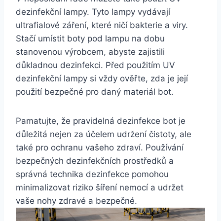
dezinfekční ⁤lampy. Tyto ​lampy vydávají
ultrafialové záření, které ničí⁢ bakterie a viry.
Stačí umístit boty ‌pod lampu na⁣ dobu
stanovenou výrobcem, ​abyste zajistili
důkladnou dezinfekci. Před ‍použitím⁢ UV
dezinfekční lampy​ si vždy ověřte, ⁢zda je její
použití bezpečné pro⁣ daný materiál bot.
Pamatujte, že pravidelná dezinfekce bot je​
důležitá nejen za účelem udržení čistoty, ale
také pro ochranu vašeho zdraví. Používání
bezpečných dezinfekčních prostředků a
správná ‍technika dezinfekce pomohou
‍minimalizovat riziko šíření nemocí a udržet
vaše ‌nohy zdravé a bezpečné.