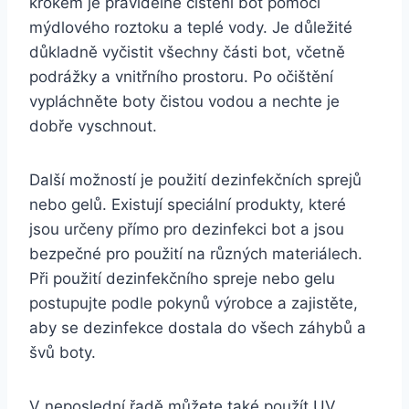
krokem je pravidelné čištění bot pomocí
mýdlového roztoku a teplé vody. Je ‍důležité
důkladně ‌vyčistit všechny části bot, včetně
podrážky⁣ a vnitřního prostoru. Po očištění⁤
vypláchněte​ boty čistou vodou ⁢a nechte je
dobře ‌vyschnout.
Další možností‌ je použití dezinfekčních sprejů
nebo gelů.‌ Existují speciální ‍produkty, které
jsou určeny přímo pro dezinfekci bot a jsou ​
bezpečné pro použití⁣ na⁢ různých materiálech.
Při použití​ dezinfekčního spreje nebo gelu
postupujte podle pokynů výrobce a zajistěte,
aby se dezinfekce dostala do všech záhybů a
švů boty.
V⁣ neposlední řadě můžete také použít UV