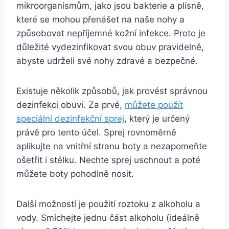
mikroorganismům,​ jako jsou bakterie a plísně,
které se‌ mohou přenášet na naše‍ nohy⁣ a
způsobovat nepříjemné kožní infekce. Proto je
důležité ‌vydezinfikovat svou obuv pravidelně,
abyste⁣ udrželi své nohy zdravé‍ a bezpečné.
Existuje⁤ několik způsobů, jak ⁣provést správnou
dezinfekci obuvi. Za prvé,
můžete použít
⁢speciální⁤ dezinfekční sprej
, který‌ je určený
právě pro tento⁣ účel. Sprej rovnoměrně
aplikujte na ​vnitřní stranu boty a nezapomeňte
ošetřit i ‌stélku. Nechte‍ sprej uschnout ⁤a poté
můžete boty ‌pohodlně nosit.
Další ‍možností je použití roztoku ⁢z alkoholu a
vody. Smíchejte ⁤jednu‌ část ⁤alkoholu (ideálně⁢