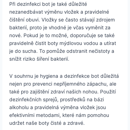
Při dezinfekci bot je také důležité⁢
nezanedbávat výměnu‌ vložek a pravidelné
čištění obuvi. Vložky se často stávají zdrojem
bakterií, proto ‌je ​vhodné je včas ‍vyměnit za
nové.⁣ Pokud je ⁤to možné, doporučuje se také
pravidelně čistit boty mýdlovou‍ vodou a utírat
je do sucha. To pomůže odstranit nečistoty⁢ a
snížit riziko šíření bakterií.
V souhrnu je hygiena a dezinfekce⁤ bot důležitá
nejen pro prevenci nepříjemného zápachu, ale‍
také‍ pro zajištění zdraví našich nohou. Použití
dezinfekčních sprejů, prostředků na bázi
alkoholu a pravidelná výměna vložek jsou​
efektivními metodami, které nám⁣ pomohou‍
udržet⁢ naše boty čisté a zdravé.