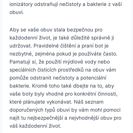
ionizátory odstraňují nečistoty a bakterie⁤ z vaší
obuvi.
Aby se vaše obuv stala bezpečnou⁢ pro
každodenní život, je také důležité správně ji
udržovat. Pravidelné čištění a praní bot je⁤
nezbytné, zejména pokud je používáte často.
Pamatuji si, že ‍použití mýdlové vody nebo ​
speciálních ⁣čisticích prostředků na obuv vám
pomůže odstranit ⁢nečistoty a potenciální
bakterie.⁢ Kromě toho také dbejte na to, aby
vaše boty byly vhodné pro konkrétní činnosti,
které plánujete ⁣vykonávat. Náš seznam
doporučených‌ typů obuvi by ‌vám mohl pomoci
najít ‍tu nejbezpečnější a ⁣nejvhodnější obuv pro
váš každodenní život.