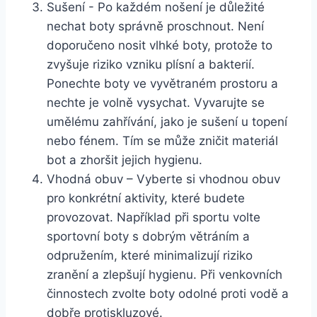
Sušení -‌ Po každém nošení je ⁤důležité
nechat boty správně proschnout. Není
doporučeno nosit ​vlhké boty,‌ protože to
zvyšuje riziko vzniku plísní ‌a bakterií.
Ponechte boty ve vyvětraném prostoru a
nechte je volně vysychat. Vyvarujte ‌se‍
umělému zahřívání, jako je sušení u topení
nebo fénem.⁤ Tím se může⁤ zničit materiál
bot a zhoršit ​jejich hygienu.
Vhodná obuv – ​Vyberte si vhodnou obuv
pro konkrétní aktivity, které⁤ budete
provozovat. Například při sportu volte
sportovní boty s dobrým větráním a
odpružením, které⁢ minimalizují riziko
zranění a zlepšují hygienu. Při ‍venkovních
činnostech zvolte ‍boty‍ odolné proti vodě a
dobře protiskluzové.