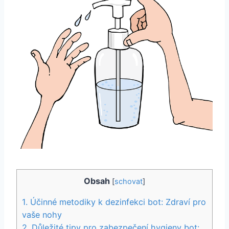
Obsah
[
schovat
]
1. Účinné metodiky k dezinfekci bot: Zdraví pro
⁤vaše nohy
2. Důležité tipy pro ‍zabezpečení hygieny bot: