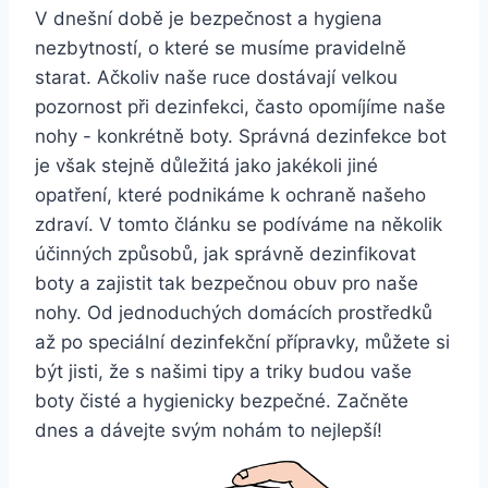
V‌ dnešní době je bezpečnost a hygiena
nezbytností, o které ‌se musíme pravidelně
starat. Ačkoliv naše ruce ​dostávají‍ velkou
pozornost ⁣při dezinfekci, často opomíjíme naše
nohy ⁣-⁢ konkrétně ‌boty. Správná​ dezinfekce​ bot
je však stejně důležitá jako ⁣jakékoli jiné
opatření, které podnikáme k ochraně ‌našeho
zdraví. V​ tomto článku se podíváme na několik
účinných způsobů, jak‌ správně dezinfikovat
boty a zajistit tak bezpečnou ⁣obuv pro naše
nohy. Od jednoduchých domácích prostředků
až po speciální dezinfekční přípravky, můžete si
být jisti, že s našimi tipy a⁤ triky budou vaše
boty čisté‌ a hygienicky bezpečné. Začněte
dnes a dávejte‍ svým nohám to nejlepší!