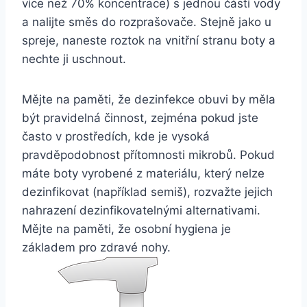
více než ⁤70% koncentrace) ‌s jednou částí vody
a⁢ nalijte směs do rozprašovače. Stejně jako u
‍spreje,⁢ naneste roztok na vnitřní stranu boty‍ a
nechte ji‌ uschnout.
Mějte na​ paměti,⁢ že ​dezinfekce⁤ obuvi by měla
být pravidelná‌ činnost, zejména⁣ pokud jste
často v prostředích,‍ kde je vysoká
pravděpodobnost přítomnosti mikrobů.⁤ Pokud
máte boty ⁢vyrobené z materiálu, ‌který nelze
dezinfikovat (například semiš), rozvažte jejich
nahrazení dezinfikovatelnými alternativami.
Mějte⁣ na paměti, že osobní⁣ hygiena je
základem pro zdravé nohy.