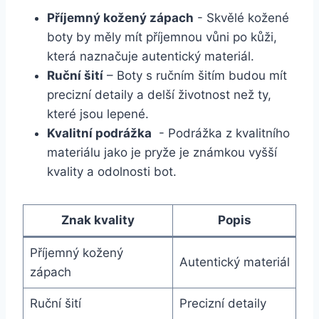
Příjemný kožený zápach
‍-⁢ Skvělé​ kožené
boty by měly mít⁣ příjemnou vůni po kůži,
která naznačuje autentický materiál.
Ruční šití
– Boty s ručním ‌šitím budou mít​
precizní ⁤detaily a delší​ životnost než⁤ ty,
které jsou lepené.
Kvalitní⁣ podrážka
​ -‌ Podrážka z kvalitního
materiálu jako je pryže ⁣je⁢ známkou ⁤vyšší
kvality a odolnosti​ bot.
Znak ​kvality
Popis
Příjemný kožený
Autentický materiál
⁢zápach
Ruční šití
Precizní detaily