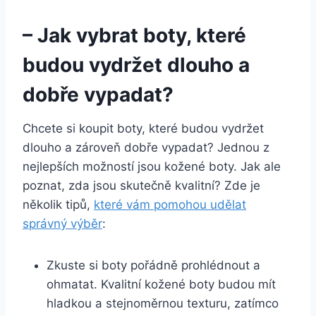
– Jak⁢ vybrat‍ boty,‍ které
budou vydržet dlouho a
⁤dobře vypadat?
Chcete si koupit boty, které budou vydržet
dlouho a zároveň ‍dobře vypadat? ⁢Jednou z
nejlepších​ možností​ jsou kožené boty. ​Jak ale
poznat, zda jsou skutečně ⁢kvalitní? Zde je
několik tipů,
které vám pomohou⁣ udělat
správný ⁢výběr
:
Zkuste⁣ si⁢ boty pořádně prohlédnout a
‍ohmatat. Kvalitní‍ kožené boty‌ budou mít
hladkou a stejnoměrnou texturu, zatímco