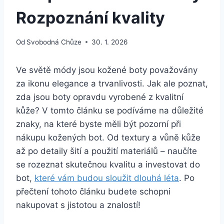
Rozpoznání kvality
Od
Svobodná Chůze
30. 1. 2026
Ve ⁤světě módy jsou kožené boty považovány
za ikonu elegance a⁤ trvanlivosti. Jak ale poznat,
zda jsou boty opravdu vyrobené z kvalitní
kůže? V tomto článku se‌ podíváme na důležité
znaky, na‍ které ⁣byste měli být pozorní při
nákupu kožených bot. Od textury a vůně kůže
až po detaily šití a použití materiálů⁣ – naučíte
⁢se rozeznat skutečnou kvalitu a investovat do⁢
bot,
které vám budou⁢ sloužit dlouhá léta
. Po
přečtení tohoto článku budete schopni
nakupovat s jistotou a znalostí!