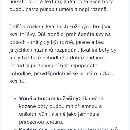
unikátní⁤ vůni ⁢a ⁣texturu, zatímco⁤ falešné⁣ boty⁣
budou často působit uměle a‌ nepřirozeně.
Dalším znakem ‍kvalitních kožených bot jsou
kvalitní švy. Důkladně si prohlédněte švy na
botách – ⁢měly‍ by být rovné, pevné a bez
jakýchkoli ‍náznaků rozpadání. Kvalitní boty by
měly být ​také pohodlné a dobře padnout.
Pokud‌ si při zkoušení bot nepřipadáte
pohodlně, pravděpodobně se jedná o nízkou
kvalitu.
Vůně a textura kožešiny
: Skutečné
kožené boty budou⁤ mít příjemnou a
unikátní vůni, stejně ‌jako jemnou‌ a
přirozenou⁤ texturu.
Kvalitní ⁣švy
: ‌Rovné, pevné⁢ a ⁢bez ‌náznaků