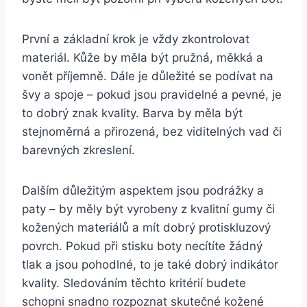
První a základní krok je vždy zkontrolovat
materiál. ‌Kůže ​by měla být pružná, měkká ‍a
vonět příjemně. Dále je ⁢důležité se⁣ podívat na
švy a spoje – pokud jsou pravidelné a⁣ pevné,⁤ je⁤
to dobrý znak kvality. Barva by měla být
⁤stejnoměrná a přirozená, bez viditelných vad či ​
barevných zkreslení.‌
Dalším důležitým aspektem jsou ⁣podrážky⁣ a
paty – by měly být vyrobeny⁣ z kvalitní gumy či
⁤kožených materiálů a⁢ mít dobrý protiskluzový
povrch. Pokud při stisku ‍boty necítíte žádný
tlak a jsou pohodlné, to je také dobrý indikátor
kvality. Sledováním těchto kritérií budete
schopni ⁢snadno rozpoznat skutečné​ kožené