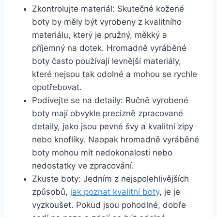
Zkontrolujte materiál: Skutečné kožené
boty by měly být vyrobeny z kvalitního
materiálu,‌ který je pružný, měkký a
příjemný na dotek. Hromadně⁢ vyráběné
boty často používají levnější materiály,
⁤které nejsou tak ‌odolné ​a mohou se rychle
opotřebovat.
Podívejte se na detaily: Ručně vyrobené
boty mají obvykle precizně zpracované
detaily, jako jsou pevné ‍švy a kvalitní zipy
nebo knoflíky. Naopak hromadně vyráběné
boty mohou‌ mít ⁤nedokonalosti nebo⁢
nedostatky ve zpracování.
Zkuste boty: Jedním z ‍nejspolehlivějších
⁤způsobů,
jak poznat kvalitní ‌boty
, je je
vyzkoušet. Pokud jsou pohodlné, dobře