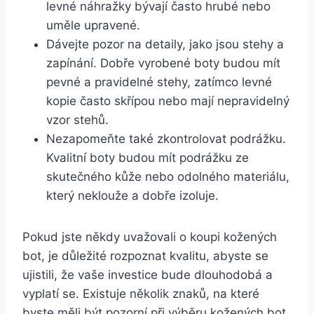
levné náhražky bývají často​ hrubé nebo
uměle upravené.
Dávejte pozor⁣ na detaily, jako jsou⁣ stehy a
zapínání. Dobře vyrobené boty budou ‌mít
pevné a pravidelné stehy, zatímco levné
kopie často skřípou nebo mají nepravidelný‌
vzor stehů.
Nezapomeňte také ‌zkontrolovat podrážku.
⁣Kvalitní ⁢boty budou⁣ mít ⁣podrážku ze
skutečného kůže ​nebo⁢ odolného materiálu,
který neklouže a dobře ‍izoluje.
Pokud jste někdy uvažovali o ‍koupi kožených
bot,⁢ je důležité rozpoznat kvalitu, abyste se
ujistili, že vaše investice bude ‌dlouhodobá a
vyplatí se. Existuje několik znaků,⁤ na které
byste měli být pozorní při výběru⁣ kožených bot.