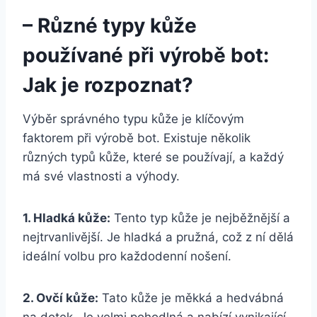
– Různé typy kůže⁢
používané při výrobě bot:
Jak je rozpoznat?
Výběr správného⁢ typu ​kůže je klíčovým
faktorem při výrobě bot. Existuje několik
různých typů ⁢kůže, které ⁣se používají, ‌a každý
má své ‌vlastnosti a výhody.
1.‌ Hladká kůže:
Tento typ ​kůže je nejběžnější⁣ a
nejtrvanlivější.‍ Je hladká ⁤a pružná, ​což‌ z ní dělá
ideální volbu pro ‍každodenní⁣ nošení.
2. Ovčí kůže:
Tato kůže je měkká a hedvábná
na dotek. ​Je⁢ velmi pohodlná‌ a nabízí vynikající