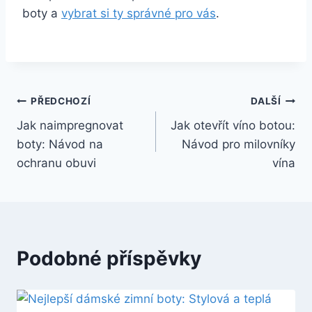
boty a
vybrat ‌si ty správné ‌pro vás
.
Navigace
PŘEDCHOZÍ
DALŠÍ
Jak naimpregnovat
Jak otevřít víno botou:
pro
boty: Návod na
Návod pro milovníky
příspěvek
ochranu obuvi
vína
Podobné příspěvky