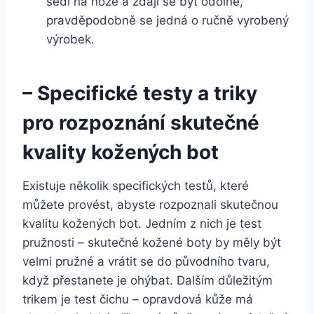
sedí na noze a zdají‍ se být odolné,
pravděpodobně se jedná o ⁤ručně vyrobený
výrobek.
– Specifické testy a triky
pro rozpoznání ​skutečné
‍kvality kožených bot
Existuje několik specifických testů, ⁢které​
můžete provést, abyste rozpoznali skutečnou
kvalitu⁢ kožených bot. Jedním z nich je test​
pružnosti – skutečné kožené boty by měly⁤ být
velmi pružné a vrátit se do⁣ původního ⁤tvaru,
když přestanete ⁤je ohýbat. Dalším⁣ důležitým
trikem je‌ test ​čichu – opravdová kůže má