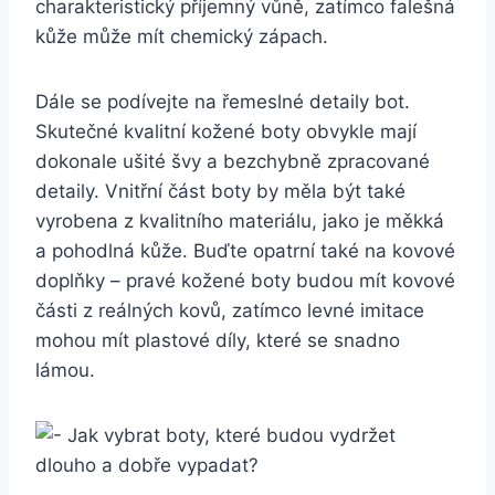
charakteristický příjemný vůně, ⁤zatímco falešná
kůže ‍může mít chemický zápach.
Dále se podívejte na řemeslné detaily bot.
Skutečné ​kvalitní⁤ kožené boty​ obvykle mají
dokonale ‍ušité‌ švy a bezchybně zpracované
detaily.‌ Vnitřní část boty by ⁣měla být také
⁢vyrobena z kvalitního ​materiálu, jako je měkká
a ⁢pohodlná kůže. Buďte opatrní také na kovové
doplňky – pravé kožené⁣ boty budou mít kovové
části z reálných ⁣kovů, zatímco levné imitace
mohou ‍mít plastové díly, které⁢ se​ snadno
lámou.