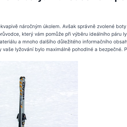
kvapivě náročným úkolem. Avšak správně zvolené​ boty ​js
o průvodce, který vám pomůže‍ při výběru ideálního páru
í materiálu a mnoho dalšího důležitého informačního obsah
 vaše lyžování bylo maximálně pohodlné a bezpečné. Při