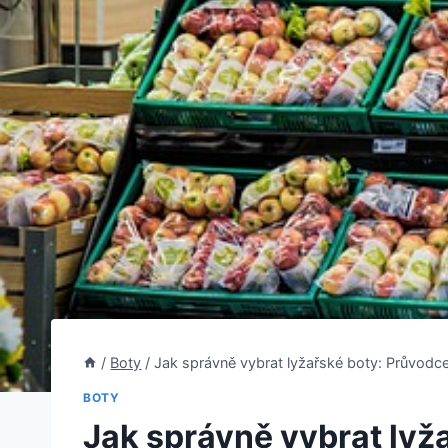
/
Boty
/
Jak správně vybrat lyžařské boty: Průvod
BOTY
Jak správně vybrat ly