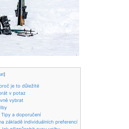
at
]
proč je to důležité
brát v potaz
ávně vybrat
olby
‌ Tipy a doporučení
a základě individuálních preferencí