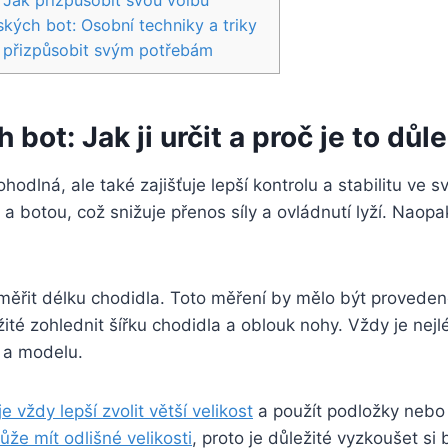
 Jak přizpůsobit svou volbu
ých bot: Osobní techniky a triky
e přizpůsobit svým potřebám
bot: Jak ji určit a proč je to důle
odlná, ale také zajišťuje​ lepší kontrolu a stabilitu ve ⁢
 a botou, což snižuje přenos síly a ovládnutí lyží. Naopak
 měřit délku chodidla. ⁢Toto měření by mělo být proveden
té​ zohlednit šířku chodidla a oblouk nohy. Vždy je ne
i a modelu.
je vždy lepší zvolit větší velikost
a použít podložky nebo⁣ 
že⁢ mít odlišné velikosti
, proto je důležité vyzkoušet si