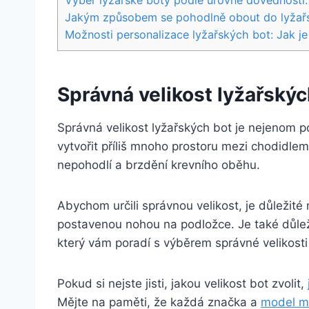
Výběr lyžařské boty podle úrovně dovedností:
Jakým způsobem se pohodlně⁢ obout do lyžařsk
Možnosti personalizace lyžařských bot: Jak j
Správná velikost lyžařských 
Správná velikost lyžařských bot je nejenom poh
vytvořit příliš mnoho prostoru ​mezi ‍chodidlem
nepohodlí ​a brzdění krevního oběhu.
Abychom určili správnou velikost, je důležité
postavenou nohou na podložce. Je také důleži
který vám poradí s výběrem správné velikost
Pokud si nejste jisti, jakou velikost​ bot zvolit,
Mějte na paměti, že každá značka‍ a
model mů