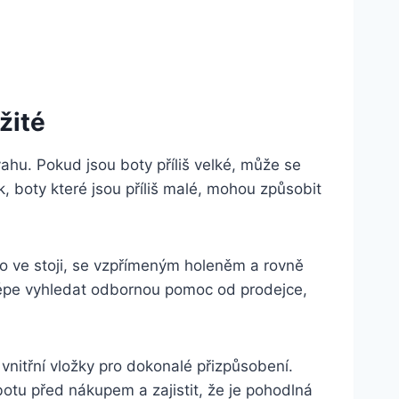
žité
svahu. Pokud jsou boty příliš velké, může se
, boty ⁢které jsou příliš malé, mohou ⁤způsobit
o ve⁤ stoji, se vzpřímeným holeněm⁤ a rovně
jlépe vyhledat odbornou pomoc od prodejce,
vnitřní vložky pro dokonalé přizpůsobení.
 botu před nákupem a zajistit, že je pohodlná