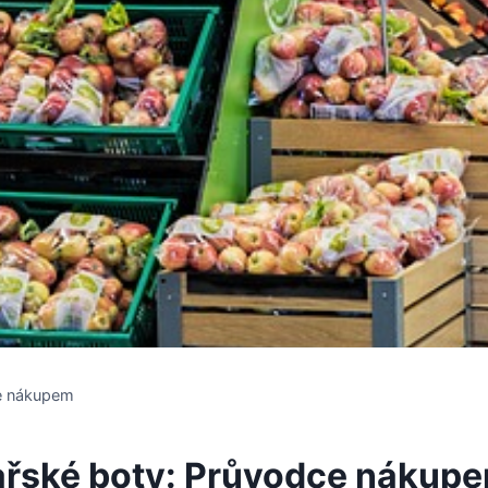
ce nákupem
žařské boty: Průvodce nákup