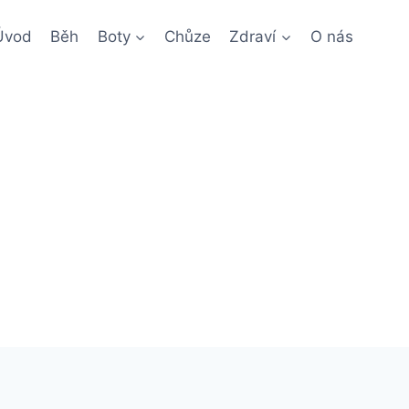
Úvod
Běh
Boty
Chůze
Zdraví
O nás