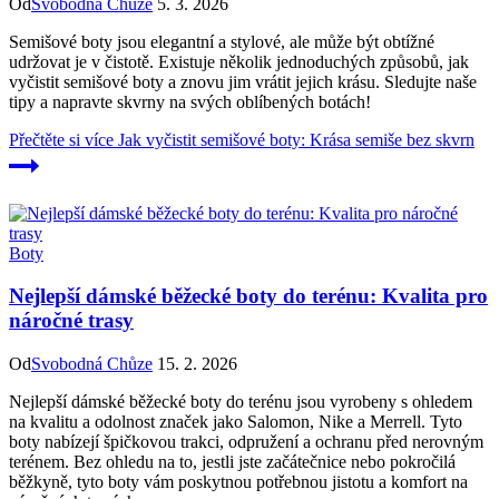
Od
Svobodná Chůze
5. 3. 2026
Semišové boty jsou elegantní a stylové, ale může být obtížné
udržovat je v čistotě. Existuje několik jednoduchých způsobů, jak
vyčistit semišové boty a znovu jim vrátit jejich krásu. Sledujte naše
tipy a napravte skvrny na svých oblíbených botách!
Přečtěte si více
Jak vyčistit semišové boty: Krása semiše bez skvrn
Boty
Nejlepší dámské běžecké boty do terénu: Kvalita pro
náročné trasy
Od
Svobodná Chůze
15. 2. 2026
Nejlepší dámské běžecké boty do terénu jsou vyrobeny s ohledem
na kvalitu a odolnost značek jako Salomon, Nike a Merrell. Tyto
boty nabízejí špičkovou trakci, odpružení a ochranu před nerovným
terénem. Bez ohledu na to, jestli jste začátečnice nebo pokročilá
běžkyně, tyto boty vám poskytnou potřebnou jistotu a komfort na