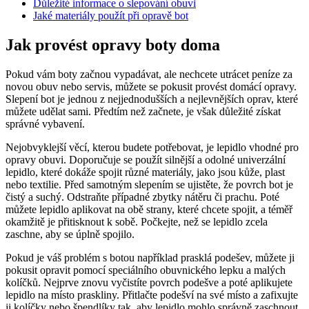
Důležité informace o slepování obuvi
Jaké materiály použít při‌ opravě bot
Jak provést opravy boty doma
Pokud vám boty začnou vypadávat, ale nechcete utrácet peníze za
novou obuv nebo servis, můžete se pokusit provést ⁢domácí opravy.
Slepení bot je jednou z nejjednodušších a ⁢nejlevnějších ‍oprav, které‍
můžete udělat sami. Předtím než ⁤začnete, je však důležité získat
správné vybavení.
Nejobvyklejší věcí, kterou budete potřebovat, je lepidlo vhodné pro
opravy obuvi. Doporučuje ⁣se použít silnější‌ a odolné univerzální
lepidlo, které dokáže spojit různé materiály, jako jsou kůže, plast
nebo textilie. Před​ samotným slepením se ‌ujistěte, že⁤ povrch bot je
čistý a suchý. Odstraňte případné​ zbytky nátěru či prachu. Poté
můžete lepidlo aplikovat na obě strany, které chcete spojit, a téměř
okamžitě je⁢ přitisknout k sobě. Počkejte, než se lepidlo zcela
zaschne, aby se úplně spojilo.
Pokud je váš problém s botou například prasklá podešev, můžete ji
pokusit opravit pomocí speciálního obuvnického lepku a malých
kolíčků. Nejprve znovu vyčistíte povrch podešve a poté aplikujete
lepidlo na místo ​praskliny. Přitlačte podešví na své místo‍ a zafixujte
ji kolíčky nebo špendlíky tak, aby lepidlo mohlo správně zaschnout.