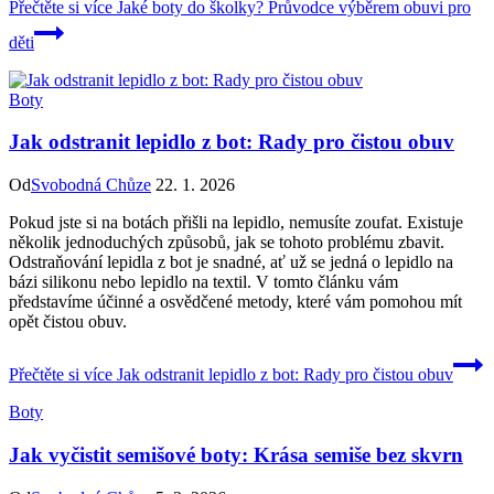
Přečtěte si více
Jaké boty do školky? Průvodce výběrem obuvi pro
děti
Boty
Jak odstranit lepidlo z bot: Rady pro čistou obuv
Od
Svobodná Chůze
22. 1. 2026
Pokud jste si na botách přišli na lepidlo, nemusíte zoufat. Existuje
několik jednoduchých způsobů, jak se tohoto problému zbavit.
Odstraňování lepidla z bot je snadné, ať už se jedná o lepidlo na
bázi silikonu nebo lepidlo na textil. V tomto článku vám
představíme účinné a osvědčené metody, které vám pomohou mít
opět čistou obuv.
Přečtěte si více
Jak odstranit lepidlo z bot: Rady pro čistou obuv
Boty
Jak vyčistit semišové boty: Krása semiše bez skvrn