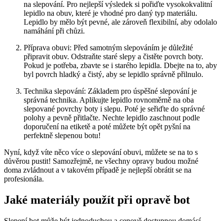
⁤na ⁣slepování. ​Pro nejlepší výsledek si pořiďte ‍vysokokvalitní
lepidlo na obuv, které⁣ je vhodné pro‌ daný typ materiálu.
Lepidlo by mělo být ⁤pevné, ale zároveň flexibilní, aby odolalo
namáhání při chůzi.
Příprava obuvi: Před samotným slepováním⁤ je důležité
připravit obuv. Odstraňte staré slepy a čistěte povrch boty.
Pokud⁣ je potřeba, zbavte ⁢se ​i starého lepidla. Dbejte na to, aby
byl povrch hladký a čistý, ⁤aby‍ se lepidlo správně ‍přilnulo.
Technika slepování: Základem pro úspěšné slepování​ je
správná technika. Aplikujte ‌lepidlo ⁣rovnoměrně na oba
⁢slepované povrchy boty i slepu. Poté je seřiďte‍ do správné
polohy a pevně přitlačte. Nechte ⁤lepidlo zaschnout podle
doporučení na ⁢etiketě⁤ a⁢ poté můžete být opět pyšní na
perfektně slepenou botu!
Nyní, když víte něco více o slepování obuvi, ⁤můžete ‌se na to s‍
důvěrou pustit! Samozřejmě, ne všechny ‍opravy budou možné
doma zvládnout a v takovém případě ⁣je nejlepší obrátit se na
profesionála.
Jaké materiály použít při‌ opravě bot
Slepení​ bot může být jednoduchou a cenově dostupnou domácí