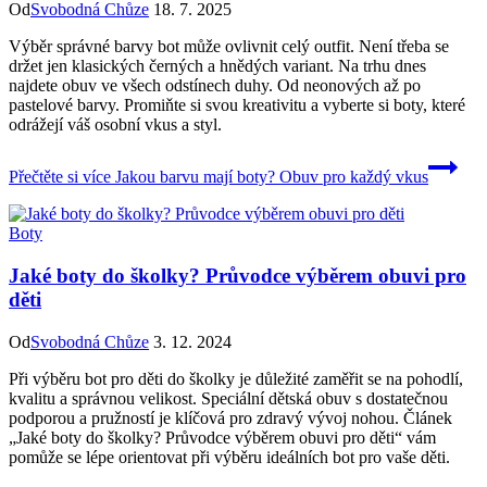
Od
Svobodná Chůze
18. 7. 2025
Výběr správné barvy bot může ovlivnit celý outfit. Není třeba se
držet jen klasických černých a hnědých variant. Na trhu dnes
najdete obuv ve všech odstínech duhy. Od neonových až po
pastelové barvy. Promiňte si svou kreativitu a vyberte si boty, které
odrážejí váš osobní vkus a styl.
Přečtěte si více
Jakou barvu mají boty? Obuv pro každý vkus
Boty
Jaké boty do školky? Průvodce výběrem obuvi pro
děti
Od
Svobodná Chůze
3. 12. 2024
Při výběru bot pro děti do školky je důležité zaměřit se na pohodlí,
kvalitu a správnou velikost. Speciální dětská obuv s dostatečnou
podporou a pružností je klíčová pro zdravý vývoj nohou. Článek
„Jaké boty do školky? Průvodce výběrem obuvi pro děti“ vám
pomůže se lépe orientovat při výběru ideálních bot pro vaše děti.