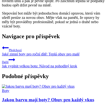
rovném úhlu a pak je pevně ⁣spojte. Po​ zaschnutí lepidla se podpatky
budou opět držet pevně na místě.
Slepování bot může být ‌jednoduchou domácí opravou, která vám
ušetří⁢ peníze za novou obuv.⁣ Mějte však na paměti, že opravy by
měly být prováděny profesionálně, pokud se‍ jedná o drahé nebo
vzácné‍ boty.
Navigace pro příspěvek
Předchozí
Jaké zimní boty pro roční dítě: Teplá obuv pro malé
Další
Jak vyplnit velkou botu: Návod na pohodlný krok
Podobné příspěvky
Boty
Jakou barvu mají boty? Obuv pro každý vkus