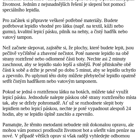
životnost. ‌Jedním z​ nejsnadnějších řešení je slepení bot pomocí
speciálního lepidla.
Pro začátek si připravte veškeré potřebné materiály. Budete
potřebovat lepidlo ‌vhodné pro látku ⁢(např. na⁤ textil, kůži nebo
gumu), kvalitní lepicí pásku, pilník na nehty, a čistý hadřík nebo
vatový tampon.⁤
Než začnete slepovat, zajistěte si, že plochy,​ které budete lepit,⁤ jsou
pečlivě ⁣vyčištěné a zbavené nečistot. Poté naneste lepidlo na⁣ obě
strany roztržené nebo odlomené části boty. Nechte asi 2 minuty
zaschnout, aby se lepidlo stalo lepší a silnější. Poté přitiskněte⁣ obě
části k sobě a držte je pevně po dobu 5⁤ minut,​ aby se lepidlo ⁣uchytlo
a zpevnilo.⁢ Po uplynutí této doby můžete přebytečné lepidlo opatrně
setřít čistým hadříkem‌ nebo vatovým tamponem.
Pokud se ‍jedná o roztrženou látku na botách, můžete také využít
‌lepicí pásku. Jednoduše nalepte páskou obě strany roztrženého místa
tak, ⁢aby se držely pohromadě. Ať už se rozhodnete slepit boty
lepidlem⁤ nebo lepicí páskou, nechte je poté⁣ vypadnout alespoň ‌24
hodin, ‍aby se lepidlo úplně zaschlo a zpevnilo.
Pamatujte, že těmito metodami nebudete mít dokonalou opravu, ale
mohou vám pomoci ‍prodloužit životnost bot a ušetřit vám peníze na
nové.⁢ V případě větších oprav si však ​raději vyhledejte odbornou