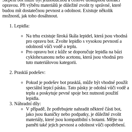
opravou. Při výběru‌ materiálů je důležité zvolit ty správné, které
budou mít dostatečnou pevnost a odolnost. Existuje několik
možností, jak toho dosáhnout.
Lepidla:
Na trhu existuje široká škála lepidel, která⁢ jsou vhodná
pro opravu bot. Zvolte lepidlo s vysokou pevností a
odolností vůči⁣ vodě a teplu.
Pro ⁣opravu⁣ bot z ‍kůže⁢ se doporučuje lepidla⁢ na bázi
cyklohexanonu nebo acetonu, která ⁣jsou vhodná pro
tuto materiálovou kategorii.
Prasklá podešev:
Pokud je podešev bot prasklá, může být vhodné použít
speciální lepicí pásku.‌ Tato pásky je odolná vůči vodě a
teplu a poskytuje ⁤pevné spoje bez nutnosti použití
lepidla.
Náhradní díly:
V případě, že ‍potřebujete nahradit některé části‌ bot,
jako jsou tkaničky nebo podpatky, je důležité zvolit
materiály, které ‌jsou kompatibilní s botami. Mějte na‌
paměti také jejich pevnost a ‍odolnost vůči opotřebení.