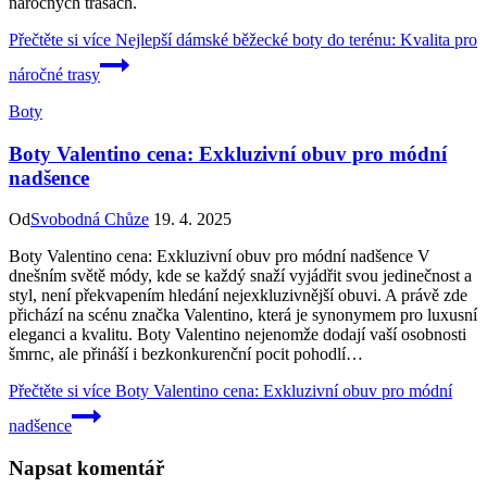
náročných trasách.
Přečtěte si více
Nejlepší dámské běžecké boty do terénu: Kvalita pro
náročné trasy
Boty
Boty Valentino cena: Exkluzivní obuv pro módní
nadšence
Od
Svobodná Chůze
19. 4. 2025
Boty Valentino cena: ​Exkluzivní obuv ⁤pro módní nadšence V
dnešním světě⁢ módy,‌ kde se každý snaží vyjádřit ⁢svou‍ jedinečnost a⁤
styl, není překvapením hledání⁣ nejexkluzivnější⁢ obuvi. A právě zde
přichází na ​scénu značka ‌Valentino, která je synonymem pro luxusní
eleganci a kvalitu. Boty Valentino nejenomže dodají vaší osobnosti
šmrnc, ‍ale přináší i⁣ bezkonkurenční pocit pohodlí…
Přečtěte si více
Boty Valentino cena: Exkluzivní obuv pro módní
nadšence
Napsat komentář