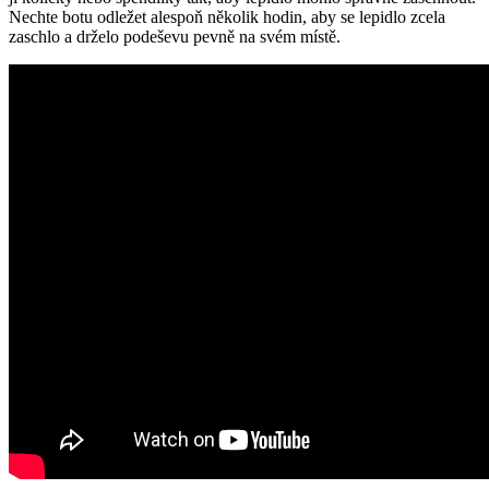
Nechte botu odležet alespoň několik hodin, aby se lepidlo zcela
zaschlo a drželo podeševu pevně na svém místě.