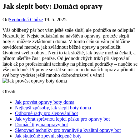
Jak slepit boty: Domácí opravy
Od
Svobodná Chůze
19. 5. 2025
Váš oblíbený pár ​bot vám ještě ⁢stále sluší, ale podrážka se odlepila?
Nezoufejte! Nejste odkázáni na návštěvu opravny, protože​ slepit
⁢boty si ‌můžete zvládnout i doma. V tomto článku vám přiblížíme
osvědčené metody, jak zvládnout běžné opravy a​ prodloužit
životnost ⁢svého obuvi. Není to tak složité, jak byste ‌možná ‍čekali, a
‌přitom ušetříte čas ⁢i peníze. Od jednoduchých triků​ při slepování
látok až po profesionální ‍techniky na přilepení podrážky ⁢– naučíte se
vše potřebné. ⁢Připravte se stát se mistrem domácích oprav a přinutit
své boty⁢ vydržet ještě mnoho dobrodružství s vámi!
Obsah
Jak provést opravy boty doma
Nejlepší způsoby, jak slepit boty doma
Odborné‌ rady pro slepování bot
Jak vybrat ⁣správnou lepicí pásku pro opravy bot
Domácí tipy ‌na opravy bot
Slepovací techniky⁢ pro trvanlivé ⁢a kvalitní opravy bot
Jak skutečně⁢ zpevnit slepené boty