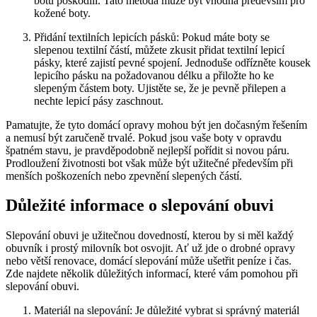
botu ⁢poškodili. Tato metoda může být vhodná především pro
‌kožené boty.
Přidání textilních ​lepicích pásků: Pokud máte boty se
slepenou textilní částí, můžete zkusit přidat textilní lepicí
pásky, které zajistí pevné spojení. Jednoduše odřízněte kousek
lepicího pásku na požadovanou délku a přiložte ho ke
slepeným částem boty. Ujistěte se,⁢ že je pevně přilepen a
nechte lepicí⁢ pásy zaschnout.
Pamatujte,​ že⁢ tyto domácí opravy mohou být‌ jen dočasným řešením
a nemusí být zaručeně trvalé. Pokud jsou⁢ vaše boty v opravdu
špatném stavu, je pravděpodobně nejlepší pořídit si​ novou páru.
Prodloužení životnosti bot ⁤však⁢ může být užitečné především při
menších poškozeních nebo zpevnění slepených částí.
Důležité informace o slepování obuvi
Slepování obuvi je užitečnou dovedností, kterou by si měl každý ​
obuvník i prostý ⁢milovník bot osvojit. Ať ‌už jde o drobné ‍opravy
nebo větší renovace, domácí slepování ‌může ušetřit peníze i čas.​
Zde najdete několik důležitých ​informací, ‌které vám ⁣pomohou při
slepování obuvi.
Materiál na slepování: Je důležité vybrat si správný materiál