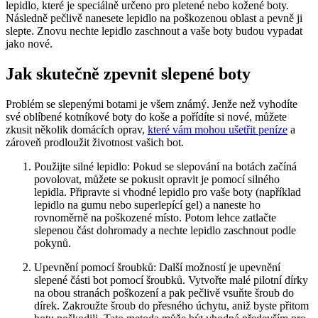
lepidlo, které je⁣ speciálně ⁣určeno pro pletené nebo kožené boty.
Následně pečlivě nanesete lepidlo na poškozenou oblast a pevně ji
slepte. Znovu nechte lepidlo zaschnout a vaše boty budou vypadat
jako nové.
Jak skutečně⁢ zpevnit slepené boty
Problém se slepenými botami je všem známý. Jenže než vyhodíte
své oblíbené ‍kotníkové boty do ⁣koše⁤ a pořídíte si nové, můžete
zkusit několik domácích oprav,
které vám mohou ušetřit peníze
a
zároveň prodloužit životnost vašich bot.
Použijte silné lepidlo: Pokud⁢ se slepování na botách začíná
povolovat, můžete se pokusit opravit je⁢ pomocí silného ​
lepidla. Připravte si vhodné lepidlo pro vaše boty (například
lepidlo na gumu nebo superlepící gel) a naneste ho
rovnoměrně na poškozené místo. Potom lehce zatlačte
slepenou část dohromady a nechte lepidlo zaschnout podle
pokynů.
Upevnění pomocí šroubků: Další možností ⁢je upevnění
slepené části bot pomocí šroubků. Vytvořte malé pilotní dírky⁢
na obou stranách poškození ⁣a pak pečlivě vsuňte⁢ šroub do
dírek. Zakroužte šroub do ⁤přesného⁣ úchytu, aniž byste přitom