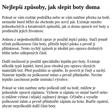
Nejlepší způsoby, jak slepit boty doma
Pokud se vám rozbije podrážka nebo se ‍vám natrhne přezka na botě,
nemusíte hned běžet⁢ do obchodu pro‍ nový pár. ⁤Existuje mnoho
jednoduchých a kreativních ⁣způsobů, jak si doma opravit své boty a
⁣prodloužit jejich životnost.
Jednou z ⁢nejjednodušších oprav je použití lepící‍ pásky. Stačí jemně⁤
očistit poškozenou část boty, přiložit lepící pásku ⁢a pevně ji
přitisknout. Tento rychlý způsob ⁢je ideální pro opravu⁢ drobných⁣
trhlin⁢ nebo odlepených částí.
Další možností je použití ⁢speciálního lepidla pro boty. Existuje
⁣několik typů lepidel, která jsou‍ vhodná pro opravu různých
‌materiálů bot. Před použitím se ujistěte, že povrch je čistý a suchý.
Naneste lepidlo na poškozené ‌místo a pevně přitiskněte. Nechte
lepidlo zaschnout podle instrukcí⁣ výrobce.
Pokud⁤ se vám⁤ natrhne nebo poškodí nitě na‍ botě, můžete je ​
jednoduše opravit záplatou. Vyberte ​si záplatu ve⁣ stejné ‌barvě nebo
si můžete vybrat i nějaký zajímavý design. Očistěte a vysušte
poškozené místo a pevně přitiskněte záplatu na botu. Buďte opatrní,
abyste​ nepoškodili⁣ další části boty.