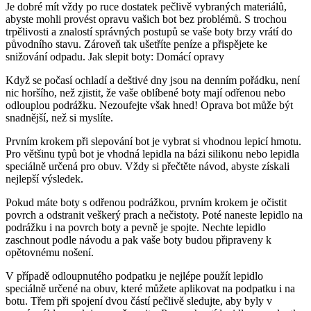
Je dobré mít vždy po ruce dostatek pečlivě vybraných​ materiálů,
abyste mohli provést opravu vašich⁣ bot bez problémů. S trochou
trpělivosti a znalostí správných postupů ‌se vaše boty⁢ brzy vrátí do
původního⁣ stavu. Zároveň tak ušetříte peníze a přispějete ke
snižování odpadu. Jak slepit boty: Domácí opravy
Když se počasí ochladí a deštivé dny jsou na denním pořádku, není
nic horšího, než ‍zjistit,⁣ že vaše oblíbené boty mají odřenou nebo
odlouplou podrážku. Nezoufejte ‌však hned! Oprava bot‌ může ⁤být
snadnější,⁤ než si myslíte.
Prvním krokem⁣ při‍ slepování ‍bot je vybrat si vhodnou lepicí hmotu.
Pro většinu typů bot je vhodná lepidla na bázi silikonu nebo lepidla
speciálně určená pro obuv. ⁣Vždy si přečtěte návod, abyste získali
nejlepší výsledek.
Pokud máte boty s odřenou ⁢podrážkou,⁢ prvním ‍krokem​ je očistit
povrch a odstranit veškerý prach a nečistoty. Poté ⁣naneste lepidlo na
podrážku‌ i ‍na povrch boty a pevně je spojte. Nechte lepidlo
zaschnout podle⁤ návodu a pak vaše⁢ boty budou připraveny k
opětovnému nošení.
V případě odloupnutého podpatku je nejlépe použít⁣ lepidlo
speciálně‌ určené ‌na obuv, které⁢ můžete aplikovat na podpatku i na
botu.⁢ Třem při spojení ​dvou částí⁢ pečlivě sledujte, aby byly v