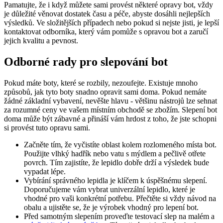
Pamatujte, že ⁢i ‌když můžete sami provést některé opravy bot, vždy
je důležité věnovat dostatek času a péče,⁣ abyste dosáhli nejlepších
výsledků. Ve složitějších ‌případech nebo pokud si nejste jisti,​ je lepší
kontaktovat odborníka,​ který vám pomůže s opravou bot a zaručí
jejich kvalitu a⁤ pevnost.
Odborné‌ rady pro slepování bot
Pokud máte boty, které se rozbily, nezoufejte.‍ Existuje mnoho
způsobů, ‍jak tyto boty snadno opravit sami doma. Pokud nemáte
žádné ​základní vybavení, nevěšte hlavu ⁤- většinu nástrojů lze sehnat
za rozumné ⁣ceny ve vašem místním obchodě se zbožím. Slepení ​bot
doma může ​být zábavné a přináší vám‌ hrdost z toho, že jste schopni
si provést tuto opravu sami.
Začněte ‌tím,‌ že vyčistíte oblast kolem rozlomeného ‍místa bot.
Použijte vlhký hadřík nebo vatu s mýdlem a pečlivě otřete
povrch. Tím zajistíte, že lepidlo dobře drží a výsledek bude
vypadat‍ lépe.
Vybírání správného lepidla je klíčem k úspěšnému slepení.
Doporučujeme vám‍ vybrat univerzální lepidlo, které je
vhodné pro ⁣vaši ⁤konkrétní potřebu. Přečtěte si vždy návod na
obalu a ujistěte se, že je výrobek vhodný pro lepení bot.
Před⁣ samotným slepením proveďte testovací slep na malém a