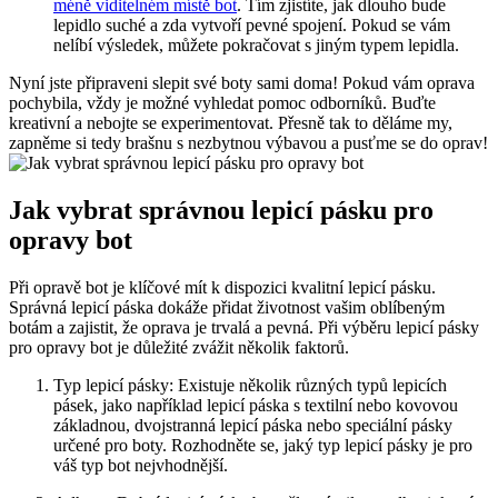
méně‍ viditelném místě bot
. Tím zjistíte, jak⁢ dlouho bude
lepidlo suché a zda vytvoří pevné spojení. Pokud se vám
nelíbí výsledek, můžete pokračovat⁢ s jiným typem lepidla.
Nyní jste připraveni slepit své boty‍ sami doma! Pokud vám oprava
pochybila, vždy je možné vyhledat pomoc odborníků. Buďte
kreativní a‌ nebojte se experimentovat. Přesně tak to děláme my,
zapněme ⁤si tedy brašnu s nezbytnou výbavou a pusťme se do ‍oprav!
Jak vybrat ⁣správnou lepicí pásku pro
opravy bot
Při opravě⁣ bot ​je‍ klíčové mít k​ dispozici kvalitní lepicí pásku.
Správná lepicí páska dokáže přidat životnost vašim oblíbeným
botám a zajistit, že oprava je trvalá‌ a pevná. Při výběru lepicí ⁣pásky
pro opravy bot je‌ důležité zvážit několik faktorů.
Typ lepicí pásky: ⁢Existuje několik různých typů lepicích
pásek, jako například lepicí páska⁣ s​ textilní nebo kovovou
základnou, dvojstranná ⁢lepicí páska nebo speciální pásky
určené ‌pro boty. Rozhodněte se, jaký typ lepicí pásky je pro
váš typ⁣ bot nejvhodnější.