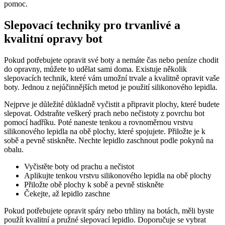
pomoc.
Slepovací techniky⁢ pro trvanlivé ⁢a
kvalitní opravy bot
Pokud potřebujete opravit své⁣ boty a nemáte čas nebo peníze chodit⁢
do opravny, můžete to​ udělat sami doma. Existuje několik
slepovacích technik, které vám umožní trvale a kvalitně opravit vaše
boty.⁣ Jednou z nejúčinnějších metod ‌je‌ použití silikonového lepidla.
Nejprve je důležité důkladně vyčistit a připravit ⁤plochy, které budete
slepovat. Odstraňte veškerý prach nebo nečistoty z povrchu bot
pomocí hadříku. Poté naneste tenkou a rovnoměrnou vrstvu
silikonového lepidla na⁢ obě plochy, které spojujete. Přiložte je k
sobě a pevně stiskněte. Nechte lepidlo ⁢zaschnout podle⁣ pokynů na
obalu.
Vyčistěte boty od prachu a ⁣nečistot
Aplikujte⁤ tenkou vrstvu silikonového lepidla na obě plochy
Přiložte obě plochy k sobě a pevně‌ stiskněte
Čekejte, až lepidlo zaschne
Pokud potřebujete opravit spáry nebo ⁤trhliny na​ botách, ‍měli‍ byste
‌použít‍ kvalitní a pružné ⁢slepovací lepidlo. Doporučuje se vybrat