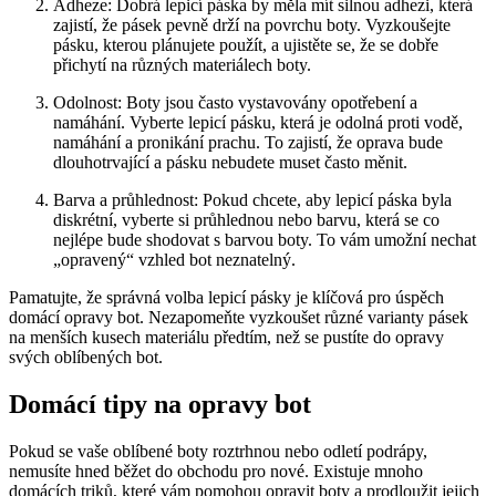
Adheze:‌ Dobrá lepicí ⁢páska ⁣by měla mít silnou adhezi, která⁢
zajistí, že pásek pevně drží na ⁣povrchu boty. Vyzkoušejte
pásku, kterou plánujete použít, ⁤a ujistěte se, že se dobře‍
přichytí na různých materiálech boty.
Odolnost: Boty jsou často vystavovány opotřebení a
namáhání. Vyberte lepicí pásku, která je odolná proti vodě,
namáhání a pronikání prachu. To zajistí, že oprava‍ bude
dlouhotrvající a pásku nebudete ‌muset často měnit.
Barva a průhlednost: ⁣Pokud chcete, aby lepicí‍ páska byla
diskrétní, vyberte si průhlednou nebo barvu, která se co
nejlépe‍ bude shodovat s barvou boty. To vám umožní⁣ nechat
„opravený“ vzhled bot neznatelný.
Pamatujte, že správná volba lepicí pásky je klíčová pro úspěch
domácí opravy ‌bot. Nezapomeňte vyzkoušet různé varianty pásek
na ‌menších kusech materiálu předtím, než se pustíte do opravy
svých oblíbených ​bot.
Domácí tipy ‌na opravy bot
Pokud se vaše oblíbené‌ boty roztrhnou nebo odletí podrápy,
nemusíte hned běžet do obchodu pro nové. Existuje mnoho
domácích triků, které vám pomohou opravit boty a prodloužit jejich