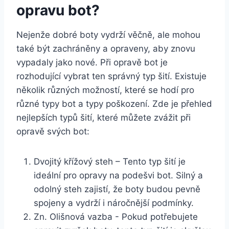
opravu bot?
Nejenže dobré boty vydrží věčně, ale mohou
také být⁤ zachráněny a opraveny,‍ aby znovu
vypadaly jako nové. Při opravě ‌bot je
rozhodující⁣ vybrat ten správný typ šití. Existuje
několik různých možností, které ‌se hodí pro
různé typy bot a typy poškození. Zde ‍je ​přehled
nejlepších typů šití, které můžete zvážit při
opravě svých bot:
Dvojitý křížový steh – Tento typ šití je
ideální pro opravy na podešvi bot.‍ Silný a
‌odolný steh zajistí, že boty budou pevně
spojeny a vydrží i náročnější podmínky.
Zn. Olišnová vazba ‌- Pokud potřebujete