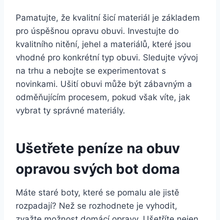
Pamatujte, že⁢ kvalitní šicí materiál je základem
pro úspěšnou opravu obuvi. Investujte ‌do
kvalitního nitění, jehel a materiálů, které jsou
vhodné pro ​konkrétní typ ​obuvi.​ Sledujte vývoj
na trhu a nebojte⁣ se experimentovat s
novinkami. Ušití obuvi může být zábavným​ a
odměňujícím procesem, pokud však víte, jak
vybrat ty správné materiály.
Ušetřete peníze ‍na obuv
opravou‍ svých bot doma
Máte staré boty, které se pomalu ale jistě
rozpadají? Než se rozhodnete je vyhodit,
zvažte⁤ možnost⁢ domácí opravy. Ušetříte nejen