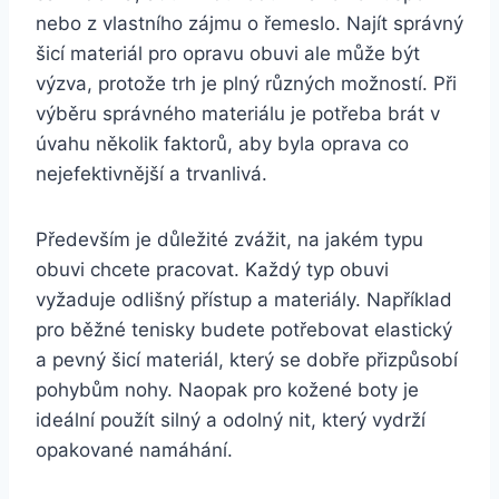
nebo z vlastního⁤ zájmu o řemeslo.⁤ Najít správný
šicí materiál pro opravu⁤ obuvi ale může být
výzva, protože trh je plný různých možností. Při
výběru správného materiálu⁣ je potřeba‍ brát ​v
úvahu několik faktorů, aby byla oprava co
nejefektivnější a trvanlivá.
Především je důležité⁣ zvážit, na jakém typu
obuvi chcete pracovat.⁢ Každý typ ‍obuvi
vyžaduje odlišný přístup⁢ a materiály. Například
pro ⁣běžné tenisky budete potřebovat elastický
a ⁢pevný šicí materiál, který se dobře⁢ přizpůsobí
pohybům ⁤nohy. Naopak pro kožené boty je
⁣ideální použít silný a odolný nit, který vydrží
opakované namáhání.