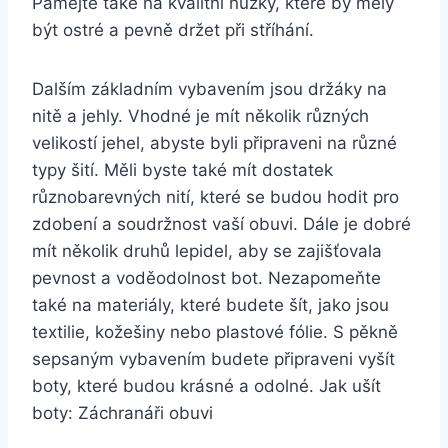
Pamějte také na kvalitní nůžky, které by měly
být ostré‍ a‍ pevně držet ⁢při ​stříhání.
Dalším základním vybavením jsou držáky na
nitě a jehly. Vhodné je mít několik různých
velikostí ⁤jehel, abyste byli připraveni ‌na různé
typy šití. Měli byste také mít dostatek
různobarevných nití, které se budou hodit pro
zdobení a soudržnost vaší obuvi. Dále je dobré
mít několik druhů lepidel, aby se ‌zajišťovala
pevnost a voděodolnost ‌bot. Nezapomeňte ​
také na materiály, které budete šít, jako jsou
textilie, kožešiny nebo plastové fólie. S pěkně
sepsaným vybavením budete připraveni vyšít
boty, které budou krásné a odolné. Jak ušít
boty: Záchranáři obuvi