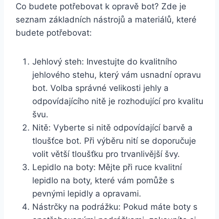
Co budete potřebovat k‌ opravě bot? Zde ⁣je‍
seznam základních nástrojů a materiálů, které⁢
budete potřebovat:
Jehlový steh:‍ Investujte do kvalitního
jehlového stehu, který vám usnadní opravu
bot. Volba ​správné velikosti jehly a
odpovídajícího nitě je rozhodující pro kvalitu
švu.
Nitě: Vyberte ⁢si nitě odpovídající⁣ barvě a
tloušťce bot. Při výběru nití se doporučuje⁤
volit větší tloušťku pro trvanlivější švy.
Lepidlo na boty: Mějte při ruce‍ kvalitní
lepidlo ⁢na boty, které vám pomůže ⁤s
pevnými lepidly a opravami.
Nástrčky ​na podrážku: Pokud ​máte boty s