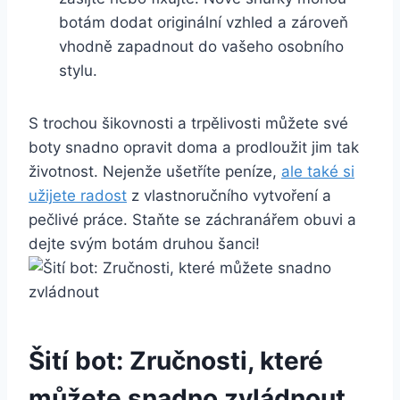
botám dodat originální vzhled ⁢a zároveň
vhodně zapadnout do vašeho osobního
stylu.
S trochou‍ šikovnosti a trpělivosti ​můžete své
boty snadno opravit doma a prodloužit‌ jim tak
životnost. Nejenže ušetříte peníze,
ale také‌ si
užijete‍ radost
z⁤ vlastnoručního vytvoření a
pečlivé práce. ⁤Staňte se záchranářem⁤ obuvi a
dejte‍ svým botám​ druhou šanci!
Šití bot: Zručnosti, které
můžete snadno zvládnout