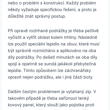
nebo o problém s konstrukcí. Každý problém
někdy vyžaduje specifickou řešení, a proto je
⁢důležité znát správný postup.
Při opravě roztrhané‌ podrážky je​ třeba pečlivě‌
vyčistit a⁤ vytřít oblast kolem trhliny. Následně
lze ⁣použít speciální lepidlo na obuv, které musí‌
být správně rozmícháno a aplikováno na oba
díly podrážky. Po dešeti minutách se oba díly
spojí a opatrně se sundá jakákoli přebytečná
lepidla. ​Tímto způsobem lze záchranářsky
opravit nejen podrážku, ale i jiné⁢ části boty.
Dalším častým problémem ⁣je vytahaný zip.⁣ V
takovém případě je třeba seříznout tenký
kovový panel, který slouží jako ⁤pojistka‍ proti