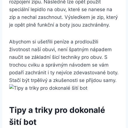
rozpojení zipu. Následně lze opět použít
speciální lepidlo na obuv, které se nanese na
zip a nechal zaschnout. Výsledkem je zip, který⁣
je opět plně funkční a boty jsou zachráněny.
Abychom ​si ušetřili peníze‌ a‌ prodloužili
životnost naší obuvi, není špatným⁣ nápadem
naučit se základní‌ šicí techniky pro‌ obuv. S
trochou cviku a správným návodem se vám
podaří zachránit ​i ‌ty nejvíce zdevastované⁣ boty.
Stačí být trpělivý⁤ a zkušenosti se přijdou ⁢samy.
Tipy a triky pro dokonalé
šití‌ bot