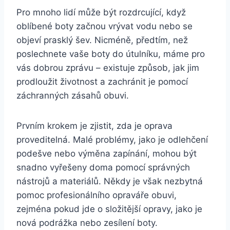
Pro⁢ mnoho lidí může být rozdrcující, když
oblíbené boty začnou vrývat vodu nebo se‌
objeví prasklý šev. ⁢Nicméně, předtím, než
poslechnete vaše boty do ‍útulníku, máme pro
vás dobrou zprávu – existuje způsob, jak‍ jim
prodloužit životnost a zachránit je pomocí
záchranných zásahů obuvi.
Prvním krokem je zjistit, zda je oprava
proveditelná. Malé problémy, jako je odlehčení ​
podešve nebo výměna zapínání, mohou být
snadno vyřešeny⁣ doma ⁤pomocí správných
nástrojů a materiálů. Někdy je však nezbytná
pomoc ⁢profesionálního opraváře obuvi, ​
zejména pokud jde o složitější opravy, jako je
nová podrážka nebo zesílení ⁤boty.