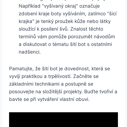
Například "vyšívaný okraj" označuje⁣
zdobení kraje boty vyšíváním,‌ zatímco "šicí
⁤krajka" je tenký proužek kůže nebo látky
sloužící k posílení švů. Znalost těchto
termínů vám pomůže porozumět návodům
a diskutovat o tématu šití bot⁤ s ostatními
nadšenci.
Pamatujte, že šití bot je dovednost, která se
vyvíjí praktikou a​ trpělivostí. Začněte ‍se
základními technikami a postupně​ se
posouvejte‌ na ⁢složitější ⁢projekty. Buďte tvořiví a
bavte se při vytváření vlastní obuvi.