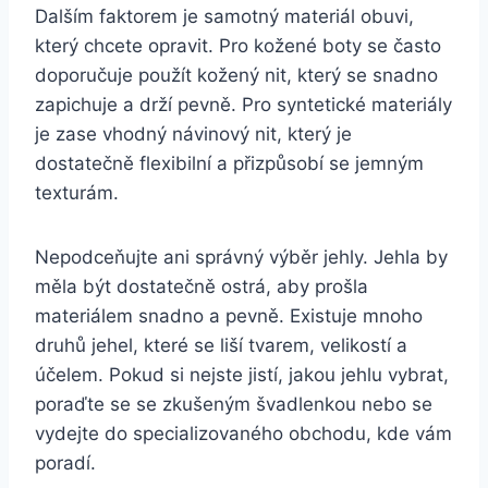
Dalším faktorem⁤ je ⁤samotný materiál⁣ obuvi,
který chcete opravit.⁢ Pro kožené boty se často
doporučuje použít ‍kožený nit, který se snadno
zapichuje ⁤a drží pevně. Pro syntetické materiály
je zase vhodný návinový nit, který⁤ je
dostatečně flexibilní a přizpůsobí se jemným
⁤texturám.
Nepodceňujte ani správný výběr⁤ jehly. Jehla‍ by
měla ⁢být dostatečně ostrá, aby prošla
materiálem snadno a pevně. Existuje mnoho
druhů jehel, které se liší tvarem, velikostí a
účelem. Pokud si nejste ​jistí, jakou jehlu vybrat,
poraďte⁤ se se ⁣zkušeným švadlenkou‌ nebo se
vydejte do specializovaného obchodu, kde vám
‍poradí.