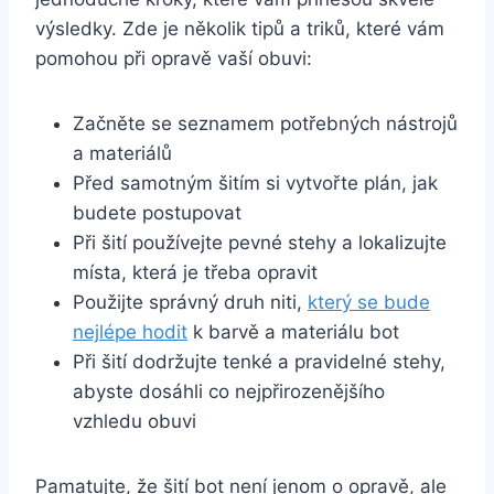
výsledky. Zde je několik ⁣tipů a triků, ‌které ‌vám
pomohou ​při ‌opravě vaší obuvi:
Začněte se seznamem⁣ potřebných nástrojů‍
a materiálů
Před samotným šitím si vytvořte plán, jak
budete postupovat
Při ⁢šití používejte pevné​ stehy a lokalizujte
‌místa, která je⁤ třeba opravit
Použijte správný druh niti,
který se bude
⁢nejlépe hodit
k barvě‌ a materiálu bot
Při šití dodržujte tenké a ⁢pravidelné ⁢stehy,
abyste dosáhli co‍ nejpřirozenějšího
vzhledu obuvi
Pamatujte, že šití bot není jenom o opravě, ale