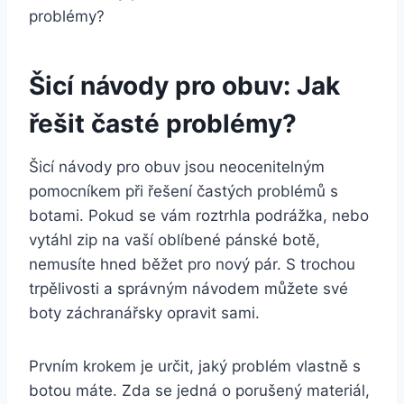
Šicí návody pro obuv: Jak
řešit časté problémy?
Šicí návody pro obuv jsou‍ neocenitelným⁤
pomocníkem při řešení častých problémů s
botami. Pokud se vám roztrhla podrážka, nebo‍
vytáhl zip na ⁢vaší oblíbené pánské botě,
nemusíte hned běžet pro nový pár. S ⁤trochou
trpělivosti a správným návodem můžete své
boty záchranářsky opravit sami.
Prvním krokem je ​určit,⁤ jaký problém vlastně s⁢
botou máte. Zda⁤ se jedná o porušený materiál,