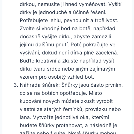
dírkou, ​nemusíte ji ⁢hned⁣ vyměňovat. Vyšití
⁤dírky je jednoduché a účinné řešení.
Potřebujete jehlu, pevnou nit a trpělivost.
Zvolte si‌ vhodný bod na botě, například
dočasně vyšijte dírku, ‍abyste zamezili
jejímu dalšímu pnutí. Poté pokračujte ve
vyšívání, ⁤dokud není dírka plně zacelená.
Buďte kreativní a zkuste například vyšít
dírku tvaru srdce nebo jiným zajímavým
vzorem pro osobitý vzhled bot.
Náhrada šňůrek: Šňůrky ⁢jsou⁣ často prvním,
co se na botách opotřebuje. Místo
kupování nových můžete ⁣zkusit vyrobit
vlastní ze starých řemínků, provázku nebo
lana. ⁣Vytvořte jednotlivé ‍oka, kterými
budete šňůrky ​protahovat, a následně‌ je‍
zašijte nebo fixujte. Nové šňůrky mohou