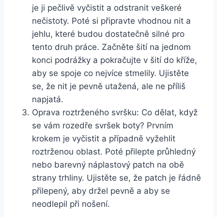
je ji pečlivě vyčistit a odstranit veškeré
nečistoty.⁣ Poté si připravte vhodnou nit a
jehlu, které budou dostatečně silné pro
tento druh práce. Začněte šití na jednom
konci‍ podrážky a​ pokračujte⁤ v ‌šití do kříže,
aby se spoje co nejvíce stmelily. ‍Ujistěte
se, že nit je pevně ⁤utažená, ale ​ne příliš⁢
napjatá.
Oprava roztrženého svršku: Co dělat, když
se vám rozedře svršek boty?‍ Prvním
krokem je vyčistit a případně‌ vyžehlit
roztrženou oblast. Poté přilepte průhledný ​
nebo barevný náplastový patch na obě
strany trhliny. Ujistěte se, že⁢ patch ‍je řádně
přilepený, aby⁤ držel pevně a aby se
neodlepil​ při nošení.