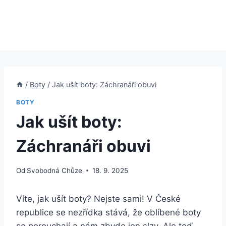
/
Boty
/
Jak ušít boty: Záchranáři obuvi
BOTY
Jak ušít boty:
Záchranáři obuvi
Od
Svobodná Chůze
18. 9. 2025
Víte, jak ušít boty?⁤ Nejste ‍sami! V České‍
republice se nezřídka ⁢stává, že oblíbené ​boty⁣
se porouchají a nám zbyde jen slzy. ⁢Ale teď