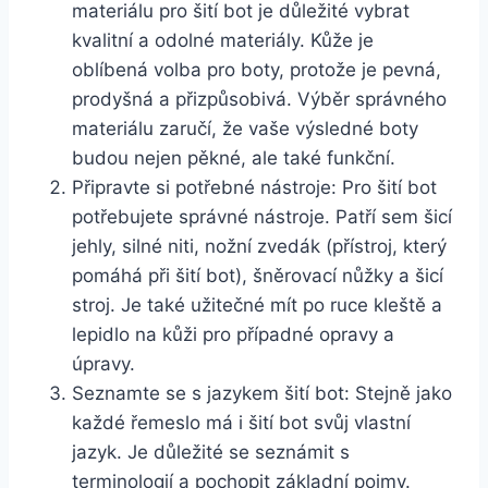
materiálu pro šití bot je důležité vybrat⁣
kvalitní a odolné materiály. Kůže je
⁢oblíbená volba pro boty, protože je⁢ pevná,
prodyšná a ‌přizpůsobivá. Výběr správného⁤
materiálu⁤ zaručí, že vaše ‌výsledné boty
budou nejen pěkné, ale‌ také funkční.
Připravte si⁢ potřebné nástroje: Pro šití bot
⁤potřebujete správné nástroje. Patří sem šicí
jehly, silné niti, nožní zvedák (přístroj, který
pomáhá při šití ⁣bot), šněrovací nůžky​ a šicí
stroj. Je také užitečné ​mít po ⁣ruce kleště a
lepidlo na kůži pro případné opravy‌ a
úpravy.
Seznamte se‌ s​ jazykem šití bot: Stejně jako
⁣každé řemeslo ‍má i šití bot svůj vlastní
jazyk. Je důležité se⁢ seznámit s
terminologií a pochopit základní pojmy.