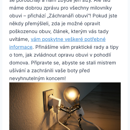
máme dobrou ‍zprávu​ pro všechny milovníky
obuvi – přichází „Záchranáři obuvi“!⁣ Pokud jste
někdy přemýšleli, zda je ‌možné opravit
poškozenou obuv, článek, kterým vás tady
uvítáme,
vám​ poskytne veškeré potřebné
informace
. Přinášíme vám praktické rady a‌ tipy
o tom,⁢ jak zvládnout opravu obuvi v⁣ pohodlí‌
domova. Připravte se, abyste se stali mistrem
ušívání a zachránili vaše boty před
nevyhnutelným koncem!