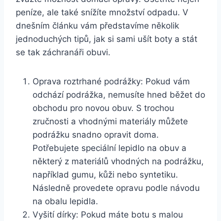
peníze, ale‌ také ‍snížíte množství odpadu.‍ V
dnešním článku vám představíme několik
jednoduchých tipů, jak si ‍sami ušít boty ​a stát
se ‌tak záchranáři obuvi.
Oprava​ roztrhané podrážky: Pokud vám
odchází ​podrážka, nemusíte hned ‌běžet do
obchodu pro novou obuv. S trochou
zručnosti a vhodnými materiály můžete
podrážku snadno opravit doma.
⁣Potřebujete⁤ speciální lepidlo na obuv⁢ a
některý z materiálů vhodných na podrážku,
⁢například gumu, kůži nebo syntetiku.
Následně provedete opravu podle‌ návodu
na obalu lepidla.
Vyšití ‍dírky: ‌Pokud máte botu s⁢ malou