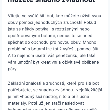
Vítejte ve světě⁣ šití ​bot, ⁢kde můžete oživit svou
obuv pomocí⁤ jednoduchých zručností! Pokud
jste se někdy potýkali s⁢ roztrženými nebo
opotřebovanými botami, nemusíte se hned
spěchat do obchodu pro novou obuv. Mnoho
problémů s botami lze totiž vyřešit pomocí‍ šití.
A to nejenom ušetří‍ váš peněženku, ‍ale také
vám umožní být kreativní a oživit své oblíbené
páry.
Základní znalosti a zručnosti, které pro⁤ šití bot
potřebujete, ‍se‌ snadno zvládnou. Nejdůležitější
je mít​ vhodný šicí‍ nástroj, nito a příslušné
materiály. Poté už jen stačí následovat
jednoduché⁤ kroky, které vám přinesou skvělé