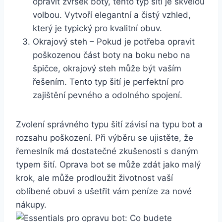
opravit zvršek boty, tento typ šití⁢ je skvělou
volbou. Vytvoří elegantní a ⁢čistý vzhled,‌
který‌ je typický ⁣pro ⁤kvalitní obuv.
Okrajový steh – Pokud⁢ je potřeba opravit‌
poškozenou část boty na boku ‌nebo ‍na
špičce, okrajový steh může být⁤ vaším
řešením. Tento typ šití je perfektní pro
zajištění pevného ‌a odolného spojení.
Zvolení správného typu ‍šití závisí na typu⁣ bot a⁢
rozsahu poškození. Při ⁤výběru se ujistěte, že
řemeslník má dostatečné zkušenosti s daným
typem šití. Oprava bot se může zdát jako ⁢malý
krok, ale může‍ prodloužit životnost vaší
oblíbené obuvi a ušetřit vám peníze za nové
nákupy.