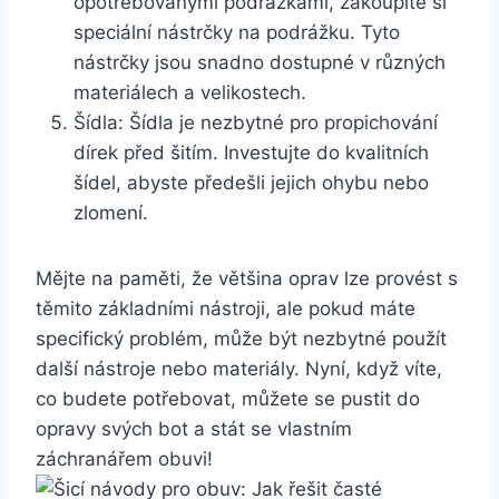
opotřebovanými podrážkami, zakoupíte si
speciální nástrčky ‍na podrážku. Tyto
‍nástrčky jsou snadno dostupné v různých
materiálech a velikostech.
Šídla: Šídla ‍je nezbytné pro ⁢propichování
dírek‍ před šitím.‍ Investujte do kvalitních
šídel, ⁣abyste předešli ⁣jejich ohybu‍ nebo
zlomení.
Mějte‍ na paměti, že většina⁢ oprav lze ‍provést⁣ s
těmito základními nástroji, ale pokud máte
specifický problém, může⁣ být nezbytné použít
další nástroje nebo materiály. Nyní, když víte,
co budete‌ potřebovat, můžete se ‌pustit do
opravy ​svých bot a‍ stát se vlastním
záchranářem obuvi!