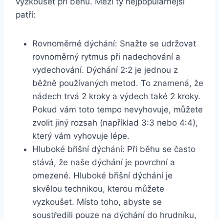
vyzkoušet při běhu. Mezi ty nejpopulárnější
patří:
Rovnoměrné dýchání: Snažte se udržovat
rovnoměrný rytmus při nadechování a
vydechování. Dýchání 2:2 je jednou z
běžně používaných metod. To znamená, že
nádech trvá 2 kroky a výdech také 2 kroky.
Pokud vám toto tempo nevyhovuje, můžete
zvolit jiný rozsah (například 3:3 nebo 4:4),
který vám vyhovuje lépe.
Hluboké břišní dýchání: Při běhu se často
stává, že naše dýchání je povrchní a
omezené. Hluboké břišní dýchání je
skvělou technikou, kterou můžete
vyzkoušet. Místo toho, abyste se
soustředili pouze na dýchání do hrudníku,