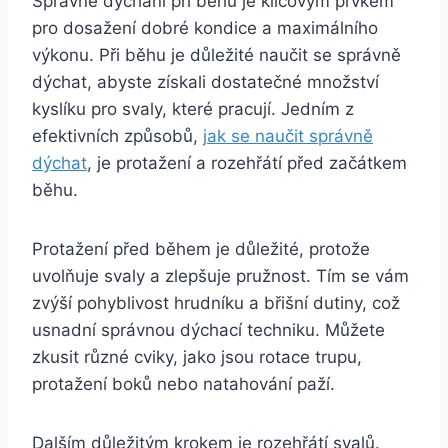
Správné dýchání při běhu je klíčovým prvkem
pro dosažení dobré kondice a maximálního
výkonu. Při běhu je důležité naučit se správně
dýchat, abyste získali dostatečné množství
kyslíku pro svaly, které pracují. Jedním z
efektivních způsobů,
jak se naučit správně
dýchat
, je protažení a rozehřátí před začátkem
běhu.
Protažení před během je důležité, protože
uvolňuje svaly a zlepšuje pružnost. Tím se vám
zvýší pohyblivost hrudníku a břišní dutiny, což
usnadní správnou dýchací techniku. Můžete
zkusit různé cviky, jako jsou rotace trupu,
protažení boků nebo natahování paží.
Dalším důležitým krokem je rozehřátí svalů.