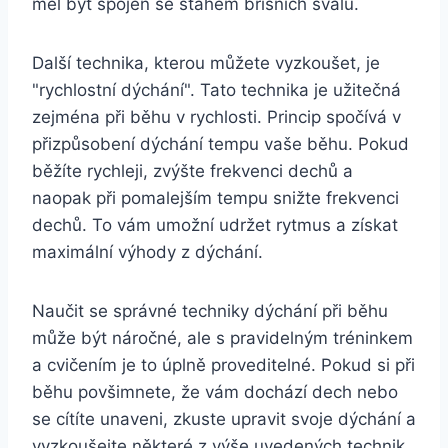
měl být spojen se stahem břišních svalů.
Další technika, kterou můžete vyzkoušet, je
"rychlostní dýchání". Tato technika je užitečná
zejména při běhu v rychlosti. Princip spočívá v
přizpůsobení dýchání tempu vaše běhu. Pokud
běžíte rychleji, zvýšte frekvenci dechů a
naopak při pomalejším tempu snižte frekvenci
dechů. To vám umožní udržet rytmus a získat
maximální výhody z dýchání.
Naučit se správné techniky dýchání při běhu
může být náročné, ale s pravidelným tréninkem
a cvičením je to úplně proveditelné. Pokud si při
běhu povšimnete, že vám dochází dech nebo
se cítíte unaveni, zkuste upravit svoje dýchání a
vyzkoušejte některé z výše uvedených technik.