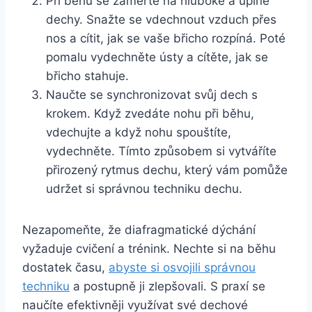
Při běhu se zaměřte na hluboké a úplné
dechy. Snažte se vdechnout vzduch přes
nos a cítit, jak se vaše břicho rozpíná. Poté
pomalu vydechněte ústy a cítěte, jak se
břicho stahuje.
Naučte se synchronizovat svůj dech s
krokem. Když zvedáte nohu při běhu,
vdechujte a když nohu spouštíte,
vydechněte. Tímto způsobem si vytváříte
přirozený rytmus dechu, který vám pomůže
udržet si správnou techniku dechu.
Nezapomeňte, že diafragmatické dýchání
vyžaduje cvičení a trénink. Nechte si na běhu
dostatek času,
abyste si osvojili správnou
techniku
a postupně ji zlepšovali. S praxí se
naučíte efektivněji využívat své dechové