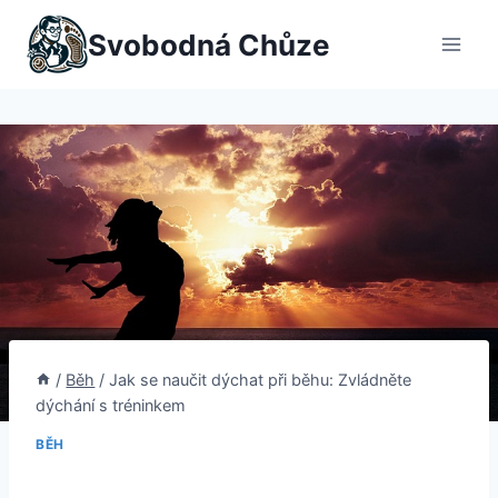
Přeskočit
Svobodná Chůze
na
obsah
/
Běh
/
Jak se naučit dýchat při běhu: Zvládněte
dýchání s tréninkem
BĚH