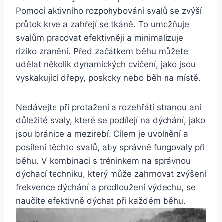
Pomocí aktivního rozpohybování svalů se zvýší
průtok krve a zahřejí se tkáně. To umožňuje
svalům pracovat efektivněji a minimalizuje
riziko zranění. Před začátkem běhu můžete
udělat několik dynamických cvičení, jako jsou
vyskakující dřepy, poskoky nebo běh na místě.
Nedávejte při protažení a rozehřátí stranou ani
důležité svaly, které se podílejí na dýchání, jako
jsou bránice a mezirebí. Cílem je uvolnění a
posílení těchto svalů, aby správně fungovaly při
běhu. V kombinaci s tréninkem na správnou
dýchací techniku, který může zahrnovat zvýšení
frekvence dýchání a prodloužení výdechu, se
naučíte efektivně dýchat při každém běhu.