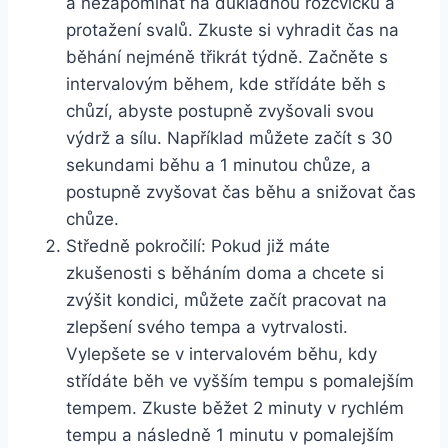
a nezapomínat na důkladnou rozcvičku a
protažení svalů. Zkuste si vyhradit čas na
běhání nejméně třikrát týdně. Začněte s
intervalovým během, kde střídáte běh s
chůzí, abyste postupně zvyšovali svou
výdrž a sílu. Například můžete začít s 30
sekundami běhu a 1 minutou chůze, a
postupně zvyšovat čas běhu a snižovat čas
chůze.
Středně pokročilí: Pokud již máte
zkušenosti s běháním doma a chcete si
zvýšit kondici, můžete začít pracovat na
zlepšení svého tempa a vytrvalosti.
Vylepšete se v intervalovém běhu, kdy
střídáte běh ve vyšším tempu s pomalejším
tempem. Zkuste běžet 2 minuty v rychlém
tempu a následně 1 minutu v pomalejším