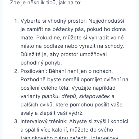
Zde je několik tipů, jak na to:
Vyberte si vhodný prostor: Nejjednodušší
je zamířit na běžecký pás, pokud ho doma
máte. Pokud ne, můžete si vyhradit volné
místo na podlaze nebo vyrazit na schody.
Důležité je, aby prostor umožňoval
pohodlný pohyb.
Posilování: Běhání není jen o nohách.
Rozhodně byste neměli opomíjet cvičení na
posílení celého těla. Využijte například
varianty
planku
,
dřepů
,
sklapovaček
a
dalších cviků, které pomohou posílit vaše
svaly a zlepšit vaši výdrž.
Intervalový trénink: Abyste si zvýšili kondici
a spálili více kalorií, můžete do svého
tréninkového plánu zařadit i intervalový