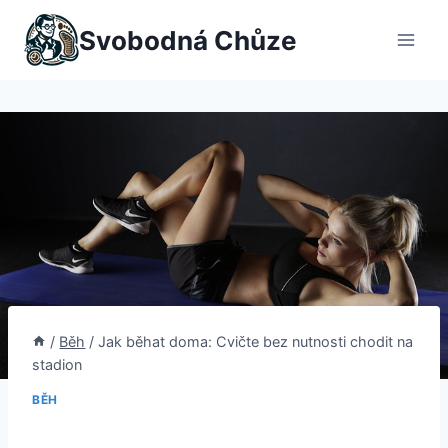
Přeskočit
Svobodná Chůze
na
obsah
/
Běh
/
Jak běhat doma: Cvičte bez nutnosti chodit na
stadion
BĚH