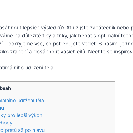
osáhnout lepších výsledků? Ať už jste začátečník nebo p
me na důležité tipy a triky, jak běhat s optimální tec
í – pokryjeme vše, co potřebujete vědět. S našimi jedn
ko zranění a dosáhnout vašich cílů. Nechte se inspirova
bsah
álního udržení těla
hu
iky pro lepší výkon
výhody
d prstů až po hlavu