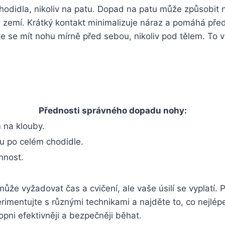
hodidla, nikoliv na patu. Dopad na patu může způsobit 
 zemí. Krátký kontakt minimalizuje náraz a pomáhá pře
se mít nohu mírně před sebou, nikoliv pod tělem. To v
Přednosti správného dopadu nohy:
 na klouby.
zu po celém chodidle.
nnost.
e vyžadovat čas a cvičení, ale vaše úsilí se vyplatí. P
erimentujte s různými technikami a najděte to, co nejlép
ni efektivněji a bezpečněji běhat.