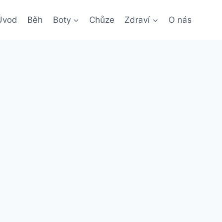
Úvod
Běh
Boty
Chůze
Zdraví
O nás