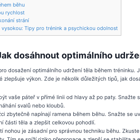
 během běhu
ou rychlost
konání strání
 vysokou: Tipy pro trénink a psychickou odolnost
Jak dosáhnout optimálního udržen
ro dosažení optimálního udržení těla během tréninku. Je
ké zlepšuje výkon. Zde je několik důležitých tipů, jak do
ýt vaše páteř v přímé linii od hlavy až po paty. Snažte 
máhání svalů nebo kloubů.
žci zbytečně napínají ramena během běhu. Snažte se uvol
 části těla a zlepšit celkovou pohodlí.
tí nohou je zásadní pro správnou techniku běhu. Zkuste
y. Tím se sníží riziko přepronace a zlepší se stabilita a 