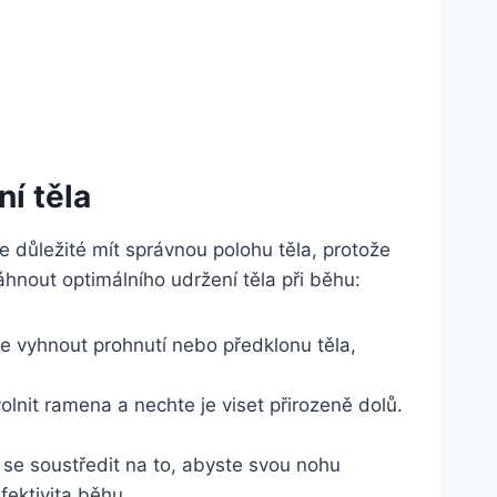
í těla
 důležité mít správnou polohu těla, protože
sáhnout optimálního udržení těla při běhu:
se vyhnout prohnutí nebo předklonu těla,
nit ramena a nechte je viset přirozeně dolů.
 se soustředit na to, abyste svou nohu
efektivita běhu.