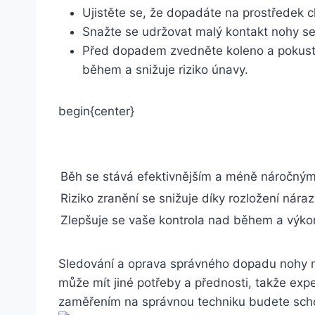
Ujistěte se, že dopadáte na prostředek c
Snažte se udržovat malý kontakt nohy se
Před dopadem zvedněte koleno a pokuste 
během a snižuje riziko únavy.
begin{center}
Běh se stává efektivnějším a méně náročným
Riziko zranění se snižuje díky rozložení nára
Zlepšuje se vaše kontrola nad během a výko
Sledování a oprava správného dopadu nohy můž
může mít jiné potřeby a přednosti, takže exp
zaměřením na správnou techniku budete schop