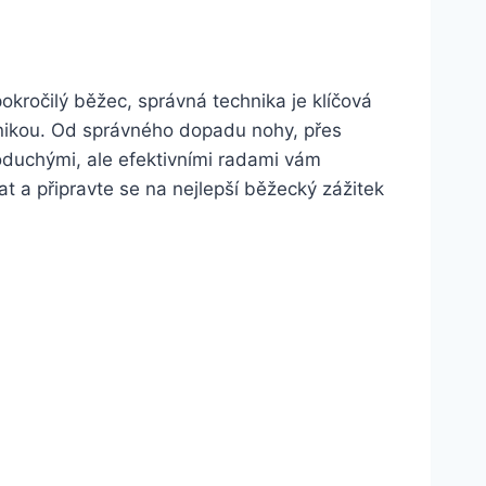
okročilý běžec, správná technika je klíčová
hnikou. Od správného dopadu nohy, přes
oduchými, ale efektivními radami vám
t a připravte se na nejlepší běžecký zážitek