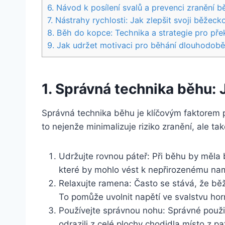
6. Návod k posílení svalů a prevenci zranění
7. Nástrahy rychlosti: Jak zlepšit svoji běžeck
8. Běh do kopce: Technika a strategie pro pře
9. Jak udržet motivaci pro běhání dlouhodobě
1. Správná technika běhu: 
Správná technika běhu je klíčovým faktorem p
to nejenže minimalizuje riziko zranění, ale ta
Udržujte rovnou páteř: Při běhu by měla b
které by mohlo vést k nepřirozenému na
Relaxujte ramena: Často se stává, že bě
To pomůže uvolnit napětí ve svalstvu horní
Používejte správnou nohu: Správné použi
odrazili z celé plochy chodidla místo z pat