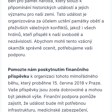
Běh pro paměť národa, který slouží k
připomínání historických událostí a jejich
významu pro naši zemi. Tato událost je
organizována za účelem uctění památky obětí a
přeživších válečných konfliktů, jakož i všech
hrdinů, kteří přispěli k naší svobodě a
nezávislosti. Abychom mohli tento vzácný
okamžik správně ocenit, potřebujeme vaši
podporu.
Pomozte nám poskytnutím finančního
příspěvku
k organizaci tohoto mimořádného
běhu, který proběhne 15. června 2018 v Praze.
Vaše příspěvky jsou zcela dobrovolné a mohou
být jakékoli výše. Finanční podpora pomůže
zajistit, že událost bude mít potřebnou
infrastrukturu, medicínské zabezpečení,