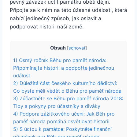
pevný závazek uctít památku obětí dějin.
Připojte se k nám na této úžasné události, která
nabízí jedinečný způsob, jak oslavit a
podporovat historii naší země.
Obsah
[
schovat
]
1) Osmý ročník Běhu pro paměť národa:
Připomínejte historii a podpořte jedinečnou
událost
2) Důležitá část českého kulturního dědictví:
Co byste měli vědět o Běhu pro paměť národa
3) Zúčastněte se Běhu pro paměť národa 2018:
Tipy a pokyny pro účastníky a diváky
4) Podpora zážitkového učení: Jak Běh pro
paměť národa pomáhá osvětlovat historii
5) S úctou k památce: Poskytněte finanční
příspěvek pro Běh pro paměť národa