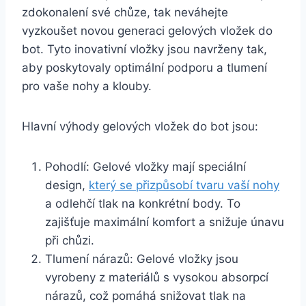
zdokonalení své⁢ chůze, tak ⁢neváhejte
vyzkoušet ‌novou generaci‍ gelových vložek ⁢do⁣
bot. Tyto inovativní vložky⁢ jsou ⁢navrženy tak,
aby ‍poskytovaly optimální podporu⁤ a ⁤tlumení
pro vaše nohy a ​klouby.
Hlavní výhody gelových‌ vložek‌ do bot jsou:
Pohodlí: Gelové vložky ‌mají speciální
⁢design,
který‍ se přizpůsobí​ tvaru ⁣vaší nohy
‍
a odlehčí tlak na konkrétní body. To
zajišťuje maximální⁣ komfort a snižuje únavu
při chůzi.
Tlumení nárazů: Gelové ‌vložky jsou
vyrobeny z materiálů s ‌vysokou absorpcí
nárazů, což pomáhá‌ snižovat tlak na