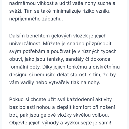
nadměrnou vlhkost a udrží vaše nohy suché a
svěží. Tím se také minimalizuje riziko vzniku
nepříjemného zápachu.
Dalším ‍benefitem gelových vložek je​ jejich
univerzálnost. ⁤Můžete je snadno přizpůsobit
svým potřebám a používat je v různých typech⁣
obuvi, jako jsou tenisky,‍ sandály či‍ dokonce
formální boty. ‍Díky ⁣jejich tenkému a diskrétnímu
designu si nemusíte dělat starosti⁤ s tím, že by
vám​ vadily​ nebo vytvářely tlak na⁢ nohy.
Pokud ‌si ⁤chcete užít ​své každodenní aktivity
bez bolesti nohou a zlepšit komfort při nošení
bot, pak ​jsou gelové vložky skvělou volbou.
Objevte jejich ⁢výhody a‌ vyzkoušejte je sami!