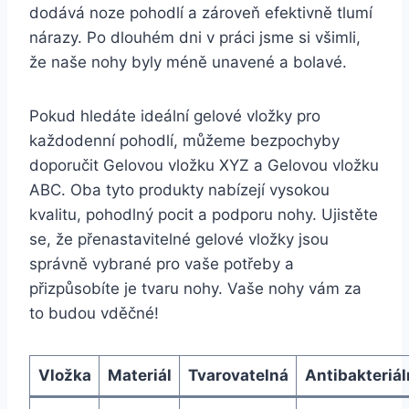
dodává noze ‌pohodlí a zároveň ​efektivně tlumí
‍nárazy. Po dlouhém dni v práci jsme si všimli,
že naše ⁤nohy⁤ byly méně unavené⁢ a bolavé.
Pokud hledáte ideální gelové vložky pro
každodenní pohodlí,⁢ můžeme bezpochyby
doporučit‌ Gelovou vložku XYZ a Gelovou vložku
ABC. Oba tyto produkty ⁢nabízejí ⁢vysokou
kvalitu, ​pohodlný‍ pocit a ⁣podporu ‍nohy. Ujistěte
se, že přenastavitelné ‍gelové vložky jsou
správně vybrané pro‌ vaše potřeby a
přizpůsobíte​ je tvaru nohy. Vaše ⁣nohy​ vám za
⁣to budou ‍vděčné!
Vložka
Materiál
Tvarovatelná
Antibakteriál