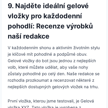
9. Najděte ideální gelové
vložky pro každodenní
pohodlí: Recenze ⁣výrobků
naší redakce
V každodenním shonu a ‌aktivním životním stylu
je klíčové ‌mít pohodlné ⁢a podpůrné obuv.
Gelové vložky do bot jsou jednou z nejlepších
volb, ⁤které můžete udělat, ‍aby vaše‍ nohy
zůstaly pohodlné​ po celý den.⁤ Naše redakce se
⁢rozhodla prozkoumat a recenzovat některé z⁤
nejlepších dostupných gelových vložek na trhu.
První ‌vložka,‌ kterou jsme testovali, je Gelová⁤
vložka‍ XYZ. Tato vložka je vyrobena z