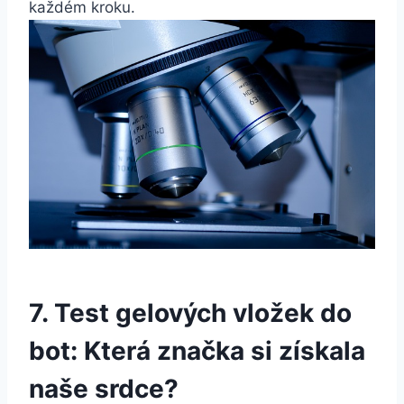
každém kroku.
7.‍ Test⁣ gelových vložek do
bot: Která​ značka si ⁣získala
naše srdce?