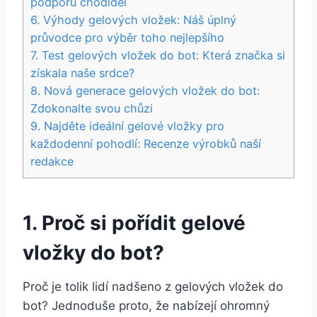
podporu chodidel
6. Výhody gelových vložek: Náš úplný
průvodce pro výběr toho nejlepšího
7.‍ Test⁣ gelových vložek do bot: Která​ značka si
⁣získala naše srdce?
8. Nová generace gelových vložek do ​bot:⁢
Zdokonalte‍ svou chůzi
9. Najděte ideální gelové vložky pro
každodenní pohodlí: Recenze ⁣výrobků naší
redakce
1. ​Proč si pořídit gelové
vložky do bot?
Proč je‌ tolik lidí ⁢nadšeno z ‍gelových vložek⁢ do‍
bot? Jednoduše proto, že⁢ nabízejí ohromný