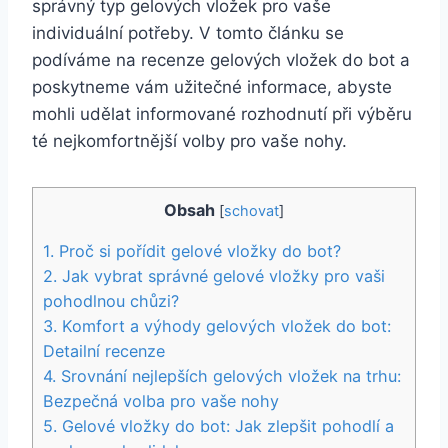
správný typ gelových ‌vložek ​pro vaše
‍individuální ‌potřeby. V tomto‌ článku se
podíváme⁤ na‌ recenze gelových vložek do bot⁣ a
poskytneme vám⁢ užitečné informace, abyste
mohli udělat informované ‌rozhodnutí při výběru
té nejkomfortnější volby ⁢pro⁢ vaše ⁢nohy.
Obsah
[
schovat
]
1. ​Proč si pořídit gelové vložky do bot?
2. Jak vybrat správné⁢ gelové vložky ⁤pro vaši
pohodlnou chůzi?
3. Komfort a výhody gelových vložek‍ do​ bot:
Detailní recenze
4. Srovnání nejlepších ⁤gelových vložek na trhu:
⁣Bezpečná volba ⁢pro‌ vaše​ nohy
5. Gelové ⁣vložky do bot: ‌Jak zlepšit pohodlí​ a