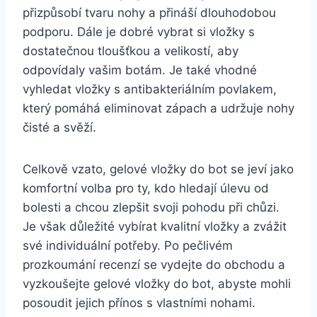
přizpůsobí⁤ tvaru nohy a přináší dlouhodobou
podporu. Dále​ je dobré vybrat si vložky s
dostatečnou tloušťkou a velikostí, aby
odpovídaly ⁤vašim botám. Je také vhodné
vyhledat vložky ‍s⁢ antibakteriálním povlakem,
který pomáhá eliminovat ⁢zápach a udržuje nohy
čisté a svěží.
Celkově vzato, gelové vložky ‌do bot se jeví​ jako
⁤komfortní⁤ volba pro ty,⁢ kdo​ hledají‍ úlevu od
bolesti a chcou zlepšit svoji pohodu⁢ při chůzi.
Je však​ důležité​ vybírat⁣ kvalitní vložky ⁢a zvážit
své individuální potřeby. Po pečlivém
prozkoumání recenzí se vydejte do obchodu a
vyzkoušejte gelové vložky do bot, abyste mohli
posoudit jejich přínos s vlastními ​nohami.