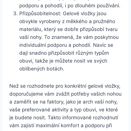
podporu a‌ pohodlí, i ‌po dlouhém používání.
Přizpůsobitelnost: Gelové vložky jsou
obvykle vyrobeny⁣ z ⁢měkkého a pružného
materiálu, který se dobře přizpůsobí tvaru
vaší⁢ nohy. ⁢To ⁣znamená, že vám poskytnou
‌individuální podporu a ⁢pohodlí. Navíc se
‌dají snadno přizpůsobit různým typům
⁢obuvi,​ takže je můžete nosit ve svých
‍oblíbených botách.
Než ‍se rozhodnete pro konkrétní ‍gelové⁣ vložky,
doporučujeme vám‍ zvážit potřeby⁢ vašich⁤ nohou
⁤a zaměřit se na faktory, jako je arch vaší⁢ nohy,
vaše ​preferované ‍aktivity a ‌typ obuvi, ve které
je budete ⁢nosit. Takto‍ informované rozhodnutí
vám zajistí maximální komfort a ⁣podporu ‍při