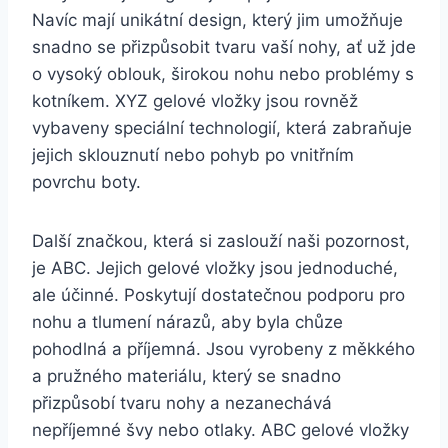
Navíc mají ​unikátní design,‍ který jim umožňuje
snadno se ⁢přizpůsobit tvaru vaší⁢ nohy, ať už jde
o vysoký ⁤oblouk, širokou nohu nebo ‌problémy ‌s
kotníkem. ⁤XYZ ⁢gelové vložky jsou⁤ rovněž
vybaveny speciální technologií, která zabraňuje
⁤jejich sklouznutí⁣ nebo pohyb​ po‍ vnitřním
povrchu boty.
Další značkou, ⁢která si zaslouží naši pozornost,
je ABC.​ Jejich gelové ⁤vložky jsou⁤ jednoduché,
ale účinné. ⁣Poskytují dostatečnou podporu pro
nohu ⁣a tlumení‌ nárazů,‍ aby ​byla ‍chůze
pohodlná a příjemná. ​Jsou vyrobeny⁣ z měkkého
a pružného materiálu, který‌ se snadno
přizpůsobí⁢ tvaru⁤ nohy a nezanechává
nepříjemné‌ švy⁣ nebo otlaky. ABC ⁢gelové vložky