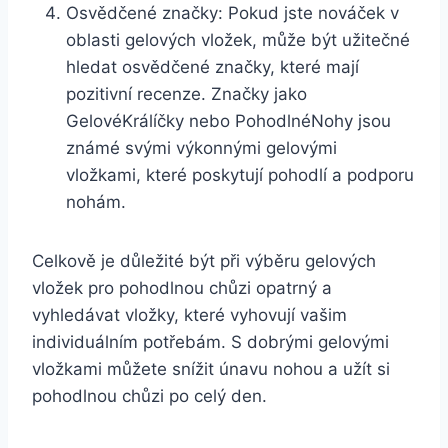
Osvědčené značky: Pokud jste nováček v
oblasti‍ gelových vložek, může být ⁣užitečné
hledat osvědčené značky, ⁤které⁤ mají
pozitivní recenze. Značky jako⁢
GelovéKrálíčky nebo PohodlnéNohy jsou⁢
známé svými​ výkonnými gelovými
vložkami, které‍ poskytují⁢ pohodlí a podporu
⁣nohám.
Celkově‍ je⁢ důležité​ být při výběru gelových⁣
vložek pro pohodlnou chůzi​ opatrný a
‌vyhledávat vložky, které vyhovují vašim
individuálním potřebám. S dobrými gelovými
vložkami můžete snížit únavu ‍nohou a ⁢užít⁤ si
pohodlnou‍ chůzi po celý den.