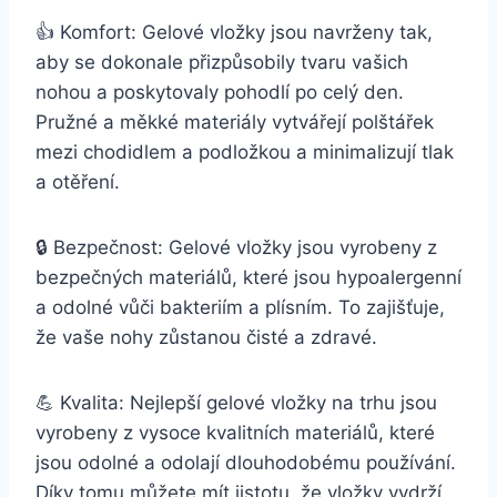
👍 Komfort: Gelové vložky jsou navrženy‍ tak,
aby se dokonale přizpůsobily tvaru ⁣vašich
nohou a poskytovaly ⁤pohodlí po celý den.
Pružné a měkké⁣ materiály ​vytvářejí polštářek
mezi chodidlem⁤ a‍ podložkou a minimalizují‌ tlak
a otěření.
🔒 Bezpečnost:⁢ Gelové vložky jsou vyrobeny z
bezpečných materiálů, které jsou hypoalergenní
a ‍odolné vůči ⁢bakteriím‍ a plísním. To zajišťuje,
že vaše nohy zůstanou čisté a zdravé.
💪 ‍Kvalita: Nejlepší gelové vložky na ⁣trhu ‍jsou
vyrobeny z vysoce kvalitních materiálů, ‍které
⁤jsou odolné a odolají dlouhodobému ‍používání.
‍Díky‌ tomu můžete‍ mít⁣ jistotu, že vložky vydrží‍