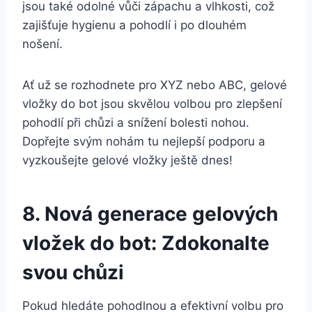
⁢jsou⁤ také odolné ⁤vůči zápachu a vlhkosti, což
zajišťuje hygienu a pohodlí i po⁤ dlouhém
nošení.
Ať už se rozhodnete pro​ XYZ nebo ABC, gelové
vložky ⁢do‌ bot ⁣jsou skvělou volbou pro zlepšení
pohodlí ​při ‌chůzi a⁤ snížení‌ bolesti nohou.
Dopřejte svým​ nohám tu nejlepší podporu a
vyzkoušejte ⁣gelové ‍vložky⁣ ještě⁣ dnes!
8. Nová generace gelových
vložek do ​bot:⁢ Zdokonalte‍
svou chůzi
Pokud‍ hledáte pohodlnou a efektivní volbu pro