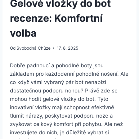
Gelové vložky do bot
recenze: Komfortní
volba
Od
Svobodná Chůze
17. 8. 2025
Dobře padnoucí a ⁢pohodlné boty ⁣jsou
základem pro ‌každodenní pohodlné nošení. Ale
co když vámi vybraný ⁢pár ⁤bot ⁢nenabízí
dostatečnou podporu nohou? ‍Právě zde se ​
mohou hodit gelové⁤ vložky do bot. Tyto
inovativní vložky mají ‌schopnost efektivně​
tlumit nárazy, ⁣poskytovat podporu⁢ noze‌ a
‍zvyšovat celkový komfort​ při pohybu. Ale než
investujete do nich, je ⁣důležité vybrat⁣ si