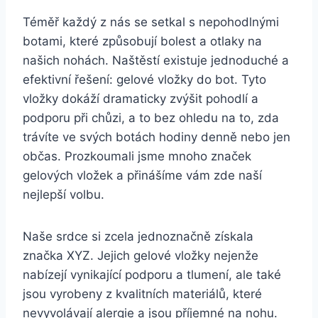
Téměř ⁣každý z⁣ nás se setkal s nepohodlnými
botami,​ které způsobují bolest ​a otlaky ⁣na
našich ⁤nohách. Naštěstí existuje jednoduché a
‍efektivní řešení: gelové⁣ vložky ‍do⁣ bot. Tyto
vložky dokáží ⁤dramaticky zvýšit pohodlí a
podporu ⁤při ​chůzi, a to bez ohledu na to, zda
trávíte ve svých botách hodiny denně‍ nebo jen
občas. Prozkoumali jsme mnoho značek‌
gelových ​vložek ‌a přinášíme vám zde naší
nejlepší volbu.
Naše srdce ⁢si⁣ zcela jednoznačně‍ získala
‌značka XYZ. ⁢Jejich gelové vložky⁢ nejenže
nabízejí⁤ vynikající podporu a tlumení, ale také
⁣jsou ⁢vyrobeny z kvalitních materiálů, které⁢
nevyvolávají alergie a jsou příjemné na nohu.