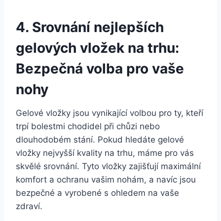
4. Srovnání nejlepších
⁤gelových vložek na trhu:
⁣Bezpečná volba ⁢pro‌ vaše​
nohy
Gelové vložky jsou vynikající ⁢volbou⁢ pro ty, kteří
trpí bolestmi chodidel při chůzi nebo
dlouhodobém stání. Pokud ‍hledáte⁢ gelové⁤
vložky⁣ nejvyšší​ kvality na trhu, máme pro vás
‍skvělé‌ srovnání. Tyto vložky zajišťují⁤ maximální
komfort a ⁣ochranu vašim ⁤nohám, ‍a navíc ⁤jsou
bezpečné a vyrobené s ohledem ​na ⁤vaše
zdraví.