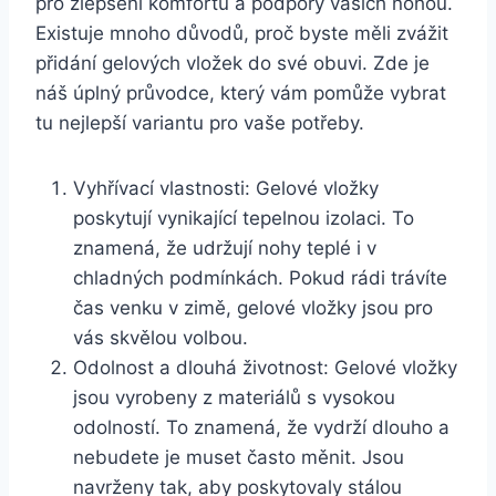
pro⁤ zlepšení komfortu a podpory vašich ⁤nohou.
Existuje mnoho důvodů, proč byste měli zvážit​
přidání gelových vložek do své⁤ obuvi. Zde je⁣
náš úplný průvodce, který vám pomůže vybrat
tu nejlepší variantu ⁤pro vaše potřeby.
Vyhřívací ​vlastnosti: ⁣Gelové vložky⁣
poskytují ‍vynikající tepelnou izolaci. To ​
znamená, že⁤ udržují nohy teplé i v
chladných podmínkách. Pokud ‌rádi trávíte
čas venku⁣ v zimě, gelové​ vložky jsou ⁤pro ​
vás skvělou volbou.
Odolnost a dlouhá životnost: Gelové ⁣vložky
jsou vyrobeny z materiálů s ⁢vysokou
odolností.​ To znamená,‌ že vydrží⁣ dlouho a
nebudete je muset ⁣často‍ měnit. Jsou
navrženy tak,⁣ aby poskytovaly stálou‌