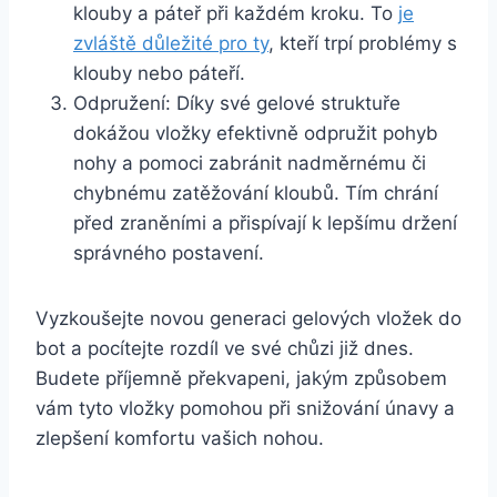
klouby a páteř při každém⁤ kroku. To
je‌
zvláště důležité​ pro ty
, kteří‍ trpí problémy ⁤s
klouby nebo páteří.
Odpružení: Díky své gelové struktuře
dokážou vložky efektivně odpružit pohyb
nohy a pomoci zabránit nadměrnému⁢ či
chybnému ​zatěžování kloubů. Tím‌ chrání
před zraněními⁤ a přispívají k lepšímu držení​
správného postavení.
Vyzkoušejte novou ⁤generaci ‍gelových ‍vložek do
bot ⁢a pocítejte ⁢rozdíl ve ⁤své chůzi již dnes.
‍Budete příjemně překvapeni, jakým způsobem
vám tyto vložky‍ pomohou při ‍snižování únavy a
zlepšení⁣ komfortu vašich⁣ nohou.