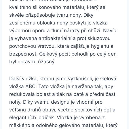
⁣kvalitního silikonového‌ materiálu, který⁤ se‌
skvěle přizpůsobuje tvaru ⁣nohy. Díky
zesílenému ⁣oblouku nohy poskytuje vložka
výbornou oporu a tlumí nárazy‌ při chůzi. Navíc
je vybavena antibakteriální a‍ protiskluzovou
povrchovou‍ vrstvou,⁤ která zajišťuje hygienu a
bezpečnost. Celkový‍ pocit pohodlí po celý ⁣den
byl ⁤opravdu úžasný.
Další vložka,‍ kterou jsme⁣ vyzkoušeli, je Gelová
vložka ABC. Tato⁣ vložka je navržena tak, aby
redukovala​ bolest a tlak na patě a ‍přední⁤ části ​
nohy. Díky svému⁢ designu ​je⁤ vhodná pro
většinu ⁢druhů obuvi, včetně sportovních ⁤bot ⁣a
elegantních lodiček. ⁢Vložka je ​vyrobena z
měkkého⁣ a⁢ odolného gelového ‍materiálu,⁢ který⁢