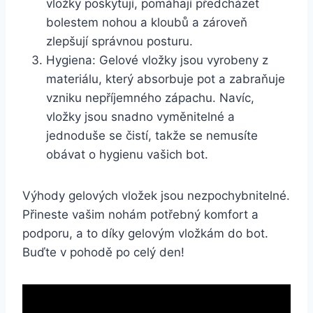
vložky​ poskytují, pomáhají předcházet
bolestem nohou a ⁢kloubů a zároveň
zlepšují​ správnou ‌posturu.
Hygiena: Gelové vložky jsou vyrobeny z
materiálu, ⁢který absorbuje ‍pot a zabraňuje
‍vzniku⁢ nepříjemného⁤ zápachu. Navíc,
vložky‌ jsou ⁤snadno vyměnitelné​ a
jednoduše se čistí, ⁣takže ⁤se ⁢nemusíte
obávat ⁣o hygienu vašich ⁢bot.
Výhody gelových vložek jsou ⁢nezpochybnitelné.
Přineste‍ vašim nohám potřebný komfort a
⁤podporu, a ‍to ‌díky gelovým vložkám do bot.
Buďte v pohodě po celý den!