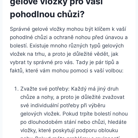
gelové vložky ⁤pro vaši
pohodlnou chůzi?
Správné gelové ⁤vložky mohou být klíčem k vaší
pohodlné ​chůzi a ‍ochraně nohou před únavou a
bolestí. Existuje ⁤mnoho různých typů⁣ gelových⁣
vložek ⁤na ⁤trhu, a ​proto ⁤je důležité vědět, ⁤jak‍
vybrat ⁣ty správné pro vás. Tady ⁣je pár‌ tipů a
faktů, které vám mohou pomoci ⁤s vaší‌ volbou:
Zvažte své‌ potřeby: Každý má jiný ⁤druh
chůze a nohy, a‌ proto⁤ je ‍důležité zvažovat‌
své individuální⁤ potřeby ⁢při​ výběru
gelových vložek.⁤ Pokud trpíte⁤ bolestí ⁣nohou
po dlouhodobém stání nebo chůzi, hledáte
‌vložky, které poskytují podporu ‌oblouku