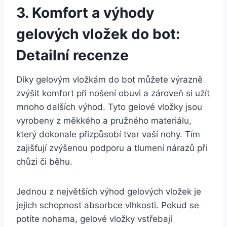
3. Komfort a výhody
gelových vložek‍ do​ bot:
Detailní recenze
Díky gelovým vložkám ⁣do bot ⁤můžete výrazně
zvýšit komfort při nošení obuvi a zároveň‌ si ‌užít​
mnoho dalších výhod.⁤ Tyto gelové vložky jsou⁤
vyrobeny z měkkého a pružného materiálu,
který dokonale přizpůsobí tvar vaší nohy. Tím
zajišťují zvýšenou podporu ⁤a tlumení nárazů při⁤
chůzi či běhu.
Jednou z ‍největších výhod gelových vložek je
jejich⁤ schopnost ⁤absorbce vlhkosti. Pokud se
potíte nohama,⁤ gelové vložky vstřebají⁣