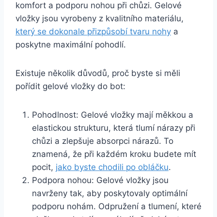
komfort a podporu⁣ nohou⁢ při chůzi. Gelové⁤
vložky jsou vyrobeny z kvalitního materiálu,
který se dokonale přizpůsobí tvaru nohy
a
poskytne maximální pohodlí.
Existuje několik důvodů, proč byste si měli
pořídit gelové vložky do ‍bot:
Pohodlnost: Gelové ⁢vložky mají ‍měkkou a
⁤elastickou‍ strukturu, ‌která‍ tlumí‌ nárazy při
chůzi a zlepšuje⁣ absorpci nárazů. ⁤To
znamená, ⁢že ‌při každém kroku budete mít
pocit,
jako byste chodili ​po obláčku
.
Podpora nohou: Gelové vložky jsou
navrženy tak, aby poskytovaly optimální
podporu nohám.⁢ Odpružení a‍ tlumení, které