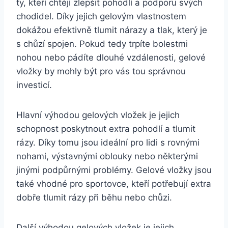
ty,⁤ kteří chtějí ⁢zlepšit pohodlí⁢ a podporu svých⁢
chodidel. Díky jejich‌ gelovým vlastnostem
‌dokážou efektivně tlumit ​nárazy a tlak, který je
s ⁣chůzí spojen.‌ Pokud tedy trpíte bolestmi
nohou ‍nebo pádíte dlouhé vzdálenosti, gelové
vložky ​by mohly být pro⁢ vás tou ⁢správnou
investicí.
Hlavní⁤ výhodou ​gelových vložek je jejich
schopnost poskytnout extra pohodlí a⁣ tlumit
rázy. Díky tomu jsou ideální pro ⁣lidi‍ s​ rovnými​
nohami, výstavnými oblouky nebo některými
jinými podpůrnými problémy. Gelové vložky⁢ jsou⁣
také vhodné pro​ sportovce, kteří potřebují extra⁢
dobře⁤ tlumit⁣ rázy při běhu‍ nebo chůzi.
Další výhodou gelových vložek je jejich