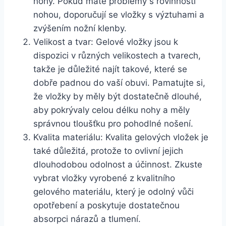
nohy. Pokud máte⁢ problémy s⁤ rovinností
nohou,​ doporučují se ⁣vložky s‌ výztuhami a
zvýšením‌ nožní klenby.
Velikost‌ a tvar: Gelové​ vložky ​jsou k⁤
dispozici v ‍různých⁢ velikostech a tvarech,⁣
takže je důležité najít takové, ⁣které ⁤se
dobře padnou do ⁢vaší obuvi. ​Pamatujte ⁣si,
že vložky by měly být dostatečně dlouhé,
aby‍ pokrývaly celou délku nohy a měly
správnou⁣ tloušťku pro pohodlné nošení.
Kvalita materiálu:‍ Kvalita gelových vložek je
také ‍důležitá, protože to ⁤ovlivní jejich
dlouhodobou odolnost a účinnost. ⁤Zkuste
vybrat vložky vyrobené z kvalitního⁢
gelového materiálu, ‍který je odolný vůči​
opotřebení a poskytuje dostatečnou
absorpci nárazů a tlumení.