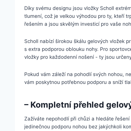
Díky svému designu jsou vložky Scholl extrém
⁤tlumení, což je velkou výhodou pro ty, kteří t
řešením a ‌jsou skvělým investicí pro vaše noh
Scholl nabízí ⁢širokou škálu gelových ⁤vložek 
s ⁣extra podporou oblouku ‌nohy. ‌Pro sportovc
vložky pro každodenní⁣ nošení ⁣- ‌ty jsou urče
Pokud vám záleží⁤ na pohodlí ⁢svých nohou, nev
vám poskytnou potřebnou podporu a ‍sníží tlak n
– Kompletní přehled gelov
Zažíváte nepohodlí při chůzi a hledáte řešení
jedinečnou podporu nohou bez jakýchkoli ko