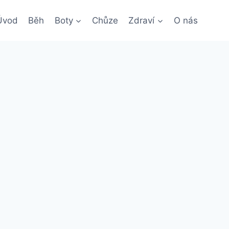
Úvod
Běh
Boty
Chůze
Zdraví
O nás