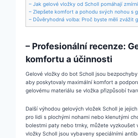
– Jak gelové vložky od Scholl pomáhají zmírni
– ⁣Zlepšete komfort ⁤a pohodu svých nohou s g
– Důvěryhodná volba: Proč byste měli zvážit g
– Profesionální recenze: G
komfortu a účinnosti
Gelové vložky ⁢do bot Scholl⁤ jsou bezpochyb
aby‌ poskytovaly maximální komfort a podporu 
gelovému materiálu se‍ vložka přizpůsobí tvaru
Další výhodou gelových vložek⁣ Scholl je jejic
pro lidi s plochými⁢ nohami nebo klenutými ​cho
bolestmi paty nebo trnky, můžete ⁤vyzkoušet vl
vložky Scholl jsou vybaveny speciálními antib