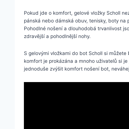
Pokud jde o komfort, gelové vložky​ Scholl nez
pánská nebo dámská obuv, tenisky, boty na po
Pohodlné nošení a dlouhodobá trvanlivost jsou 
zdravější a pohodlnější nohy.
S gelovými vložkami do⁤ bot Scholl si můžete bý
komfort je prokázána⁢ a mnoho uživatelů si‍ j
jednoduše zvýšit komfort nošení bot, ⁣neváhej