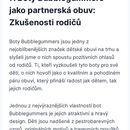
jako⁤ partnerská ⁢obuv:
Zkušenosti rodičů
Boty Bubblegummers⁢ jsou ​jedny z
nejoblíbenějších značek dětské obuvi na trhu a
slyšeli jsme o nich spoustu pozitivních ohlasů
od rodičů. Ti, kteří‍ vyzkoušeli tyto boty​ pro své
děti, ‍o ​nich hovoří jako o kvalitním a⁤ pohodlném
páru obuvi,⁤ který‌ přináší radost jak ⁢dětem, tak
jejich rodičům.
Jednou z ⁣nejvýraznějších vlastností⁤ bot
Bubblegummers ⁣je jejich atraktivní a ‍hravý
design. Děti​ jsou nadšené ​z ⁣pestrobarevných
vzorů, originálních ⁤motivů a barevných proužků