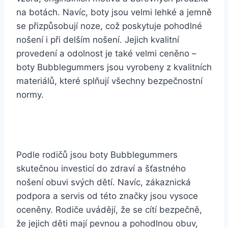
na botách.⁤ Navíc, ⁢boty‌ jsou velmi lehké⁢ a jemně
se přizpůsobují noze, což poskytuje pohodlné
nošení‌ i⁤ při​ delším nošení. Jejich kvalitní
provedení a odolnost je také velmi ceněno –
boty ‌Bubblegummers​ jsou vyrobeny z kvalitních
materiálů, ⁢které splňují ‍všechny ​bezpečnostní
normy.
Podle‍ rodičů jsou boty Bubblegummers
skutečnou investicí ​do zdraví a šťastného
nošení ‍obuvi svých dětí. Navíc, ⁤zákaznická
podpora​ a servis od ⁤této značky jsou vysoce
oceněny. Rodiče ⁢uvádějí, že se ​cítí⁣ bezpečně,
že jejich děti ​mají pevnou a ‌pohodlnou obuv,