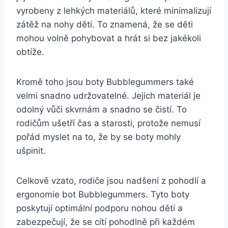
vyrobeny z⁤ lehkých⁢ materiálů,‍ které minimalizují
zátěž na nohy dětí.⁢ To znamená, že se‌ děti
‍mohou volně pohybovat ​a⁤ hrát ​si ⁣bez jakékoli
obtíže.
Kromě toho jsou ‍boty Bubblegummers také
velmi snadno udržovatelné. Jejich materiál je
odolný ​vůči skvrnám a snadno se‍ čistí. To
rodičům ‍ušetří ⁣čas a‍ starosti,‌ protože nemusí
pořád myslet na to,⁤ že by se boty mohly
ušpinit.
Celkově vzato, rodiče ‌jsou ‌nadšení z pohodlí a
ergonomie bot⁣ Bubblegummers. Tyto boty
poskytují optimální ‌podporu nohou dětí ⁣a
zabezpečují, že ‍se cítí pohodlně při⁤ každém