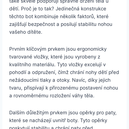
také ⁤skvěle podporují správné ⁤držení těla u
dětí.‌ Proč ‌je to tak? Jedinečná ‌konstrukce
těchto bot‌ kombinuje ​několik faktorů, které
zajišťují bezpečnost a posilují stabilitu nohou
vašeho dítěte.
Prvním klíčovým⁢ prvkem jsou​ ergonomicky
tvarované vložky, které jsou vyrobeny z
kvalitního materiálu. Tyto​ vložky excelují v
pohodlí ‌a odpružení, ⁤čímž chrání nohy dětí‍ před
nežádoucími​ tlaky a‌ otoky.‍ Navíc, díky‌ jejich
tvaru, přispívají k⁣ přirozenému‍ postavení⁣ nohou
a‌ rovnoměrnému rozložení váhy ‌těla.
Dalším důležitým ‌prvkem jsou ‌opěrky pro paty, ​
které se nacházejí uvnitř boty. ⁣Tyto opěrky
poskytují stabilitu ⁣a chrání paty před