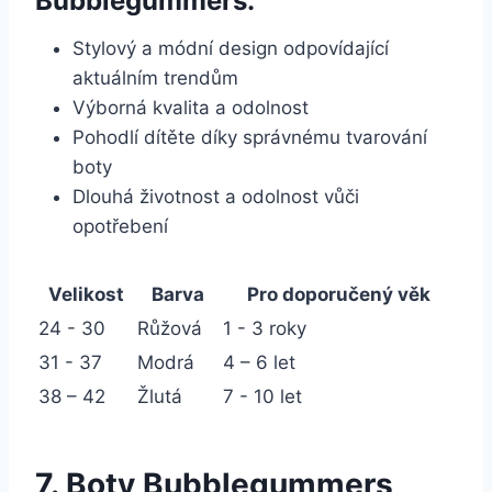
Bubblegummers:
Stylový a módní design odpovídající
aktuálním trendům
Výborná kvalita⁣ a‍ odolnost
Pohodlí dítěte díky správnému ⁢tvarování
⁤boty
Dlouhá⁢ životnost ⁢a odolnost vůči
opotřebení
Velikost
Barva
Pro doporučený ⁢věk
24 -⁢ 30
Růžová
1 -‌ 3 roky
31 -​ 37
Modrá
4 – ‍6 let
38⁢ – 42
Žlutá
7 -⁢ 10 let
7. ⁤Boty Bubblegummers ​