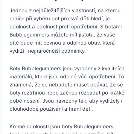
Jednou z nejdůležitějších vlastností, na kterou
rodiče při výběru​ bot pro své⁢ děti​ hledí, je
odolnost a ⁣odolnost proti ⁣opotřebení. S botami
Bubblegummers můžete ​mít jistotu, ⁢že ​vaše
dítě bude mít pevnou a odolnou obuv, která
vydrží ⁢i nejnáročnější podmínky.
Boty Bubblegummers jsou ‍vyrobeny z kvalitních
materiálů, které jsou odolné vůči ​opotřebení. To
znamená,⁢ že se nebudete muset obávat, že se
boty ⁣roztrhnou nebo začnou rozpadat ‌po⁢ krátké
době nošení. Jsou⁤ navrženy tak, aby ⁣vydržely i
⁢dlouhodobé používání ‍a hraní dětí.
Kromě odolnosti jsou boty Bubblegummers