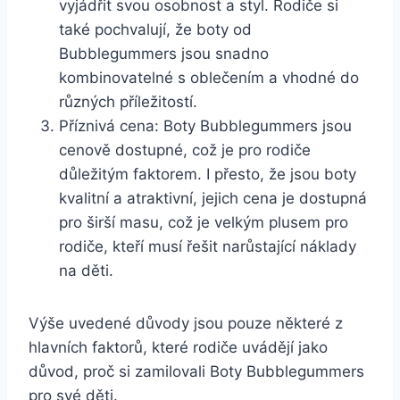
vyjádřit svou osobnost a styl. ⁢Rodiče⁣ si
také pochvalují, že ‍boty od
Bubblegummers jsou ​snadno
kombinovatelné s oblečením a ‍vhodné ‌do
různých příležitostí.
Příznivá ⁤cena: ‍Boty Bubblegummers jsou
cenově ​dostupné, ​což je pro rodiče
důležitým faktorem. I přesto, že ⁤jsou boty
kvalitní a atraktivní, jejich cena ⁢je⁢ dostupná
pro ⁢širší masu, což ‌je velkým plusem pro
rodiče, kteří ⁢musí řešit ‌narůstající náklady
‌na děti.
Výše uvedené důvody ⁤jsou pouze⁢ některé z
hlavních faktorů, které ‌rodiče‌ uvádějí jako
důvod,⁣ proč si zamilovali Boty ⁤Bubblegummers
pro ‍své děti.