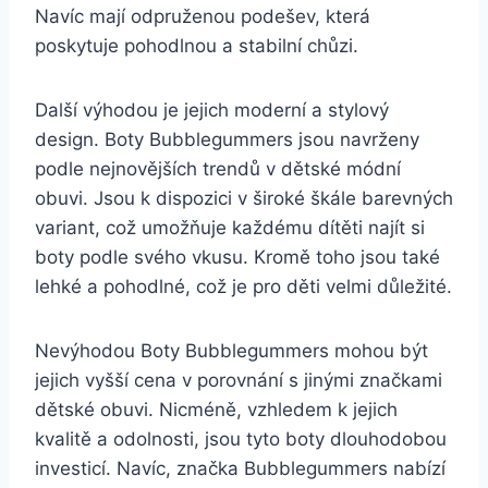
Navíc mají odpruženou podešev, ​která
poskytuje pohodlnou a stabilní ‍chůzi.
Další ⁢výhodou​ je jejich moderní a stylový
design. ⁣Boty ​Bubblegummers jsou navrženy
⁣podle nejnovějších trendů v dětské ​módní
obuvi. Jsou k dispozici‌ v ⁤široké škále barevných
variant, což umožňuje každému⁢ dítěti najít ​si
‌boty podle‍ svého vkusu. Kromě toho jsou také ​
lehké a pohodlné, ‍což je pro děti velmi důležité.
Nevýhodou Boty ​Bubblegummers mohou⁢ být
jejich vyšší cena⁤ v ⁣porovnání s jinými​ značkami
dětské obuvi. Nicméně, ⁣vzhledem k ‍jejich
kvalitě a odolnosti,⁣ jsou‌ tyto⁤ boty ⁢dlouhodobou
investicí. Navíc, značka Bubblegummers​ nabízí