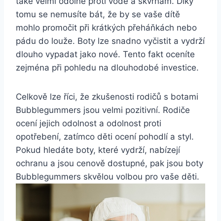
také‍ velmi odolné proti vodě ​a skvrnám. Díky
tomu se ⁢nemusíte bát, že by se vaše dítě
mohlo promočit při krátkých​ přeháňkách‍ nebo⁤
pádu do louže. Boty ​lze snadno vyčistit⁣ a ‌vydrží
dlouho vypadat⁢ jako ‍nové. Tento fakt oceníte ​
zejména ⁤při⁣ pohledu na dlouhodobé‌ investice.
Celkově lze říci,​ že zkušenosti rodičů s botami
Bubblegummers jsou ⁣velmi‌ pozitivní. Rodiče‍
ocení‍ jejich odolnost a odolnost ⁢proti
opotřebení, zatímco děti ocení pohodlí a styl.
Pokud hledáte boty, které vydrží, ‌nabízejí
ochranu ⁣a‍ jsou cenově‍ dostupné,‍ pak ​jsou boty
‍Bubblegummers skvělou ‌volbou pro vaše děti.