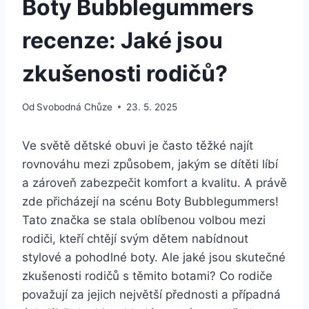
Boty Bubblegummers
recenze: Jaké jsou
zkušenosti rodičů?
Od
Svobodná Chůze
23. 5. 2025
Ve světě‍ dětské obuvi je často těžké najít
⁤rovnováhu ⁤mezi způsobem, jakým​ se dítěti líbí
a zároveň zabezpečit komfort a kvalitu. A právě
zde přicházejí na ⁢scénu⁢ Boty ⁢Bubblegummers!
⁢Tato značka se stala oblíbenou‍ volbou​ mezi
rodiči, kteří ⁣chtějí svým ⁤dětem nabídnout
stylové a pohodlné boty. Ale jaké jsou​ skutečné
zkušenosti rodičů s těmito ⁣botami? Co rodiče
považují ⁤za jejich největší⁤ přednosti​ a případná‌