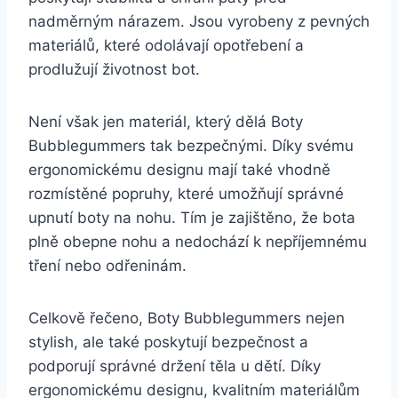
nadměrným⁢ nárazem. Jsou vyrobeny​ z pevných
materiálů, které odolávají opotřebení a
prodlužují životnost bot.
Není ⁤však ​jen ‍materiál, ‍který dělá Boty⁣
Bubblegummers tak‍ bezpečnými. Díky svému
ergonomickému designu ⁢mají také ‌vhodně
rozmístěné ⁢popruhy, které umožňují‍ správné
⁤upnutí boty na nohu. Tím je zajištěno, že bota
plně obepne nohu a nedochází k ⁢nepříjemnému
⁤tření ​nebo odřeninám.
Celkově řečeno,⁤ Boty Bubblegummers nejen⁤
stylish,​ ale také poskytují bezpečnost a
podporují správné ​držení‌ těla u dětí. Díky
ergonomickému designu, kvalitním materiálům