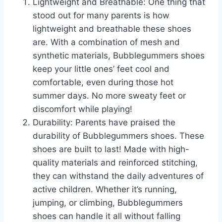
Lightweight and Breathable: One ​thing that
stood out for many parents ⁣is how⁤
lightweight ⁤and breathable these shoes
are. ​With a ⁢combination of mesh and
⁣synthetic materials, Bubblegummers shoes
keep your little ⁢ones’ feet cool and
comfortable,⁣ even during​ those hot
summer ⁤days. ​No more sweaty feet or
discomfort while playing!
Durability: Parents have praised ⁤the
durability of Bubblegummers shoes. ‌These
shoes are built to last! Made with high-
quality materials and reinforced ⁣stitching,
⁢they ​can withstand the daily adventures of
active children. Whether​ it’s running,
⁤jumping, ​or climbing, ‌Bubblegummers
shoes can handle it all‍ without falling