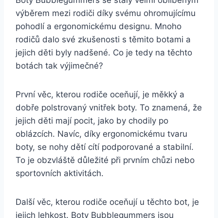
Boty Bubblegummers se ‍staly velmi oblíbeným
výběrem‍ mezi rodiči díky​ svému ohromujícímu
pohodlí a ergonomickému designu. Mnoho
rodičů dalo ​své ​zkušenosti s těmito botami a
jejich ⁣děti byly nadšené.⁢ Co ‍je ‍tedy na těchto
botách​ tak výjimečné?
První věc,⁤ kterou⁣ rodiče oceňují,⁢ je měkký​ a
dobře ‌polstrovaný vnitřek boty. ​To znamená, že
jejich děti mají pocit, jako ‌by chodily po
oblázcích. Navíc, ⁢díky ergonomickému tvaru
boty, se nohy ⁣dětí cítí podporované ‍a stabilní.
‍To je obzvláště důležité při prvním chůzi nebo
sportovních‌ aktivitách.
Další věc, kterou​ rodiče oceňují u těchto bot, je
⁤jejich lehkost. Boty Bubblegummers⁣ jsou