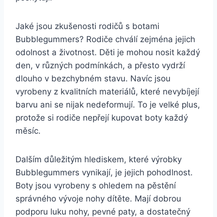
Jaké ​jsou zkušenosti rodičů ‍s ⁤botami
Bubblegummers? Rodiče chválí zejména jejich
odolnost ‌a životnost. Děti je​ mohou nosit ‌každý
den, v různých podmínkách, a přesto vydrží
dlouho ⁣v bezchybném stavu. Navíc jsou ​
vyrobeny z kvalitních materiálů, které nevybíjejí
barvu⁤ ani⁢ se ⁣nijak ‌nedeformují. ​To je ⁣velké plus,
protože si rodiče nepřejí⁢ kupovat ‍boty​ každý
měsíc.
Dalším důležitým hlediskem, které⁢ výrobky
Bubblegummers vynikají, je jejich pohodlnost.
Boty jsou vyrobeny ⁣s ohledem⁢ na ⁣pěstění
správného ‍vývoje nohy​ dítěte. Mají⁣ dobrou
podporu luku nohy, pevné paty, ​a dostatečný‌