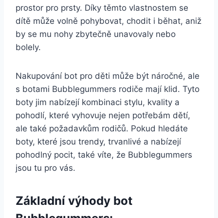
prostor pro​ prsty. Díky těmto vlastnostem⁤ se
‌dítě může volně pohybovat,⁣ chodit i běhat, ‍aniž
by se⁣ mu ⁣nohy ⁣zbytečně unavovaly nebo
bolely.
Nakupování bot pro děti může být náročné, ale⁣
s⁢ botami Bubblegummers rodiče mají klid. Tyto
boty jim nabízejí kombinaci‌ stylu, kvality a
pohodlí,‍ které vyhovuje nejen potřebám dětí,
ale také požadavkům rodičů. Pokud⁣ hledáte
boty, které jsou⁣ trendy, trvanlivé a nabízejí
pohodlný⁣ pocit,⁣ také víte, že‌ Bubblegummers⁤
jsou tu⁤ pro vás.
Základní ⁢výhody bot⁢