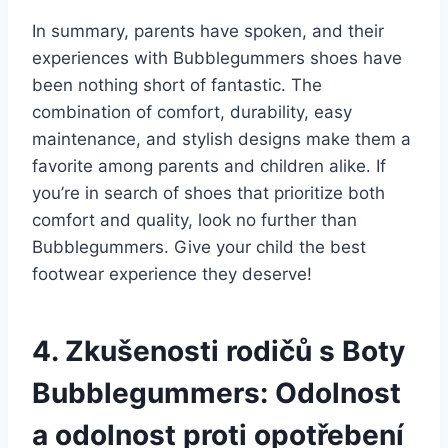
In summary, parents have spoken, ⁣and their
experiences with ​Bubblegummers shoes have
been nothing ⁢short ⁣of fantastic. The
combination‌ of comfort, durability,⁢ easy
⁣maintenance, and⁢ stylish⁣ designs make them a
favorite among parents‍ and children ​alike. ​If
you’re in search of shoes that prioritize ⁢both
⁢comfort⁤ and⁤ quality, look no further than
Bubblegummers. ⁢Give your child the best
footwear experience‌ they deserve!
4.​ Zkušenosti rodičů​ s Boty
Bubblegummers: Odolnost
a odolnost‍ proti opotřebení