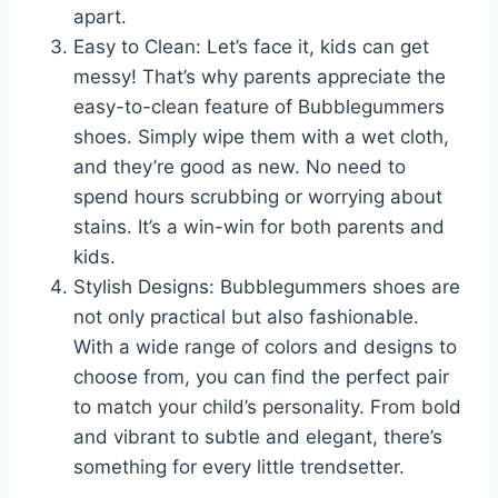
apart.
Easy to Clean: ‌Let’s face it, kids can get
messy! That’s why parents appreciate ‌the‍
easy-to-clean feature of​ Bubblegummers ​
shoes. Simply⁣ wipe them with a wet​ cloth,
and⁤ they’re good ‌as​ new. No need ‍to
spend‌ hours scrubbing or‌ worrying about
stains. It’s a win-win ⁤for both⁢ parents and
⁢kids.
Stylish Designs: ‌Bubblegummers shoes are⁣
not ⁤only ⁣practical but also fashionable.
With⁤ a ⁤wide range of colors ‍and⁤ designs to
choose from, you can⁢ find the perfect pair
‌to match your child’s ‍personality. ⁣From bold
and vibrant ‍to‌ subtle and elegant, there’s
something for⁣ every little trendsetter.