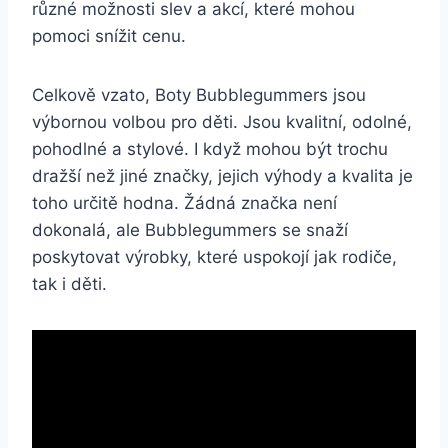
různé možnosti slev a akcí, které mohou
pomoci snížit⁤ cenu.
Celkově vzato, Boty⁤ Bubblegummers‌ jsou
výbornou volbou pro děti. Jsou kvalitní, ⁤odolné,
pohodlné a stylové. I když‍ mohou‍ být trochu‍
dražší ​než‍ jiné ‌značky, jejich ⁢výhody a kvalita je
toho určitě hodna. Žádná značka ⁣není
dokonalá, ale Bubblegummers se‌ snaží
poskytovat výrobky,⁢ které uspokojí‌ jak ⁢rodiče,
tak⁢ i děti.