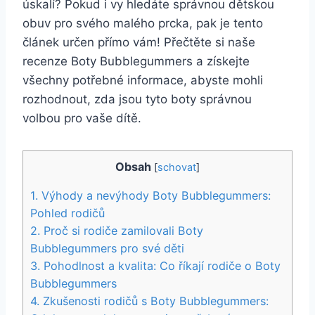
úskalí? Pokud i vy hledáte správnou ⁢dětskou
obuv pro svého malého prcka, pak je ⁣tento
⁣článek určen ‌přímo vám! ‌Přečtěte si naše
recenze Boty⁤ Bubblegummers a získejte
všechny potřebné‍ informace, abyste mohli
⁤rozhodnout, zda jsou tyto boty​ správnou
volbou pro‌ vaše dítě.
Obsah
[
schovat
]
1. Výhody‌ a nevýhody⁣ Boty Bubblegummers:
Pohled rodičů
2. Proč ‍si rodiče‌ zamilovali Boty
Bubblegummers ‌pro své ⁤děti
3. Pohodlnost a‍ kvalita: Co říkají rodiče o ‌Boty
Bubblegummers
4.​ Zkušenosti rodičů​ s Boty Bubblegummers: