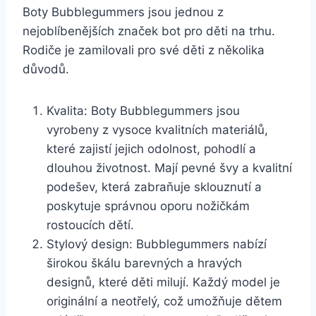
Boty Bubblegummers⁤ jsou jednou z​
nejoblíbenějších značek bot pro děti‍ na trhu.
⁢Rodiče je zamilovali pro ​své​ děti z několika
důvodů. ⁢
Kvalita: Boty Bubblegummers jsou
vyrobeny z vysoce kvalitních materiálů,‍
které zajistí jejich ​odolnost, ‌pohodlí a
dlouhou životnost. Mají ⁤pevné⁤ švy ‌a kvalitní
podešev, která‍ zabraňuje ‌sklouznutí​ a
poskytuje‍ správnou oporu nožičkám
rostoucích dětí.
Stylový⁢ design:‍ Bubblegummers nabízí
širokou ⁣škálu⁤ barevných​ a hravých
designů, které děti ⁣milují. Každý model je
originální a⁣ neotřelý, ‌což⁢ umožňuje dětem