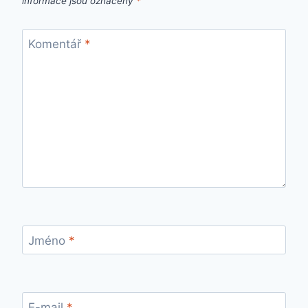
informace jsou označeny
*
Komentář
*
Jméno
*
E-mail
*