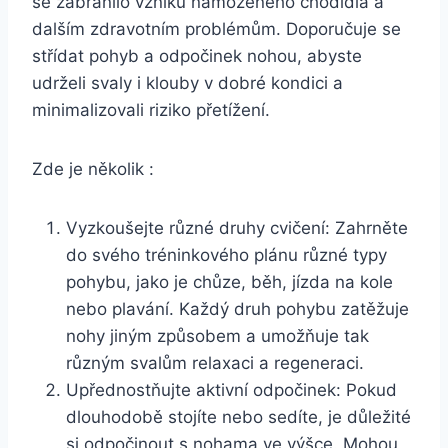
se zabránilo vzniku namoženého chodidla a
dalším zdravotním problémům. Doporučuje se
střídat pohyb a odpočinek nohou, abyste
udrželi svaly i klouby v dobré kondici a
minimalizovali riziko přetížení.
Zde je několik :
Vyzkoušejte různé druhy cvičení: Zahrněte
do svého tréninkového plánu různé typy
pohybu, jako je chůze, běh, jízda na kole
nebo plavání. Každý druh pohybu zatěžuje
nohy jiným způsobem a umožňuje tak
různým svalům relaxaci a regeneraci.
Upřednostňujte aktivní odpočinek: Pokud
dlouhodobě stojíte nebo sedíte, je důležité
si odpočinout s nohama ve výšce. Mohou