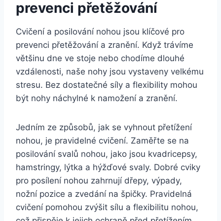
prevenci přetěžování
Cvičení a posilování nohou jsou klíčové pro
prevenci přetěžování a zranění. Když trávíme
většinu dne ve stoje nebo chodíme dlouhé
vzdálenosti, naše nohy jsou vystaveny velkému
stresu. Bez dostatečné síly a flexibility mohou
být nohy náchylné k namožení a zranění.
Jedním ze způsobů, jak se vyhnout přetížení
nohou, je pravidelné cvičení. Zaměřte se na
posilování svalů nohou, jako jsou kvadricepsy,
hamstringy, lýtka a hýžďové svaly. Dobré cviky
pro posílení nohou zahrnují dřepy, výpady,
nožní pozice a zvedání na špičky. Pravidelná
cvičení pomohou zvýšit sílu a flexibilitu nohou,
což přispěje k jejich ochraně před přetížením.