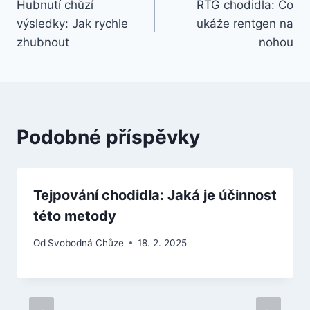
Hubnutí chůzí
RTG chodidla: Co
pro
výsledky: Jak rychle
ukáže rentgen na
příspěvek
zhubnout
nohou
Podobné příspěvky
Tejpování chodidla: Jaká je účinnost
této metody
Od
Svobodná Chůze
18. 2. 2025