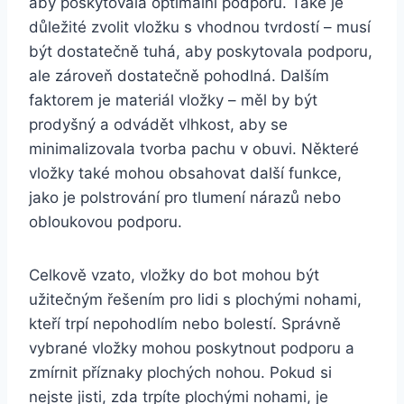
aby poskytovala optimální podporu. Také je
důležité zvolit vložku s vhodnou tvrdostí – musí
být dostatečně tuhá, aby poskytovala podporu,
ale zároveň dostatečně pohodlná. Dalším
faktorem je materiál vložky – měl by být
prodyšný a odvádět vlhkost, aby se
minimalizovala tvorba pachu v obuvi. Některé
vložky také mohou obsahovat další funkce,
jako je polstrování pro tlumení nárazů nebo
obloukovou podporu.
Celkově vzato, vložky do bot mohou být
užitečným řešením pro lidi s plochými nohami,
kteří trpí nepohodlím nebo bolestí. Správně
vybrané vložky mohou poskytnout podporu a
zmírnit příznaky plochých nohou. Pokud si
nejste jisti, zda trpíte plochými nohami, je