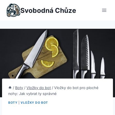
Přeskočit
Svobodná Chůze
na
obsah
/
Boty
/
Vložky do bot
/
Vložky do bot pro ploché
nohy: Jak vybrat ty správné
BOTY
|
VLOŽKY DO BOT