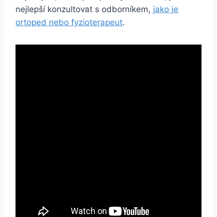
nejlepší konzultovat s odborníkem,
jako je
ortoped nebo fyzioterapeut
.