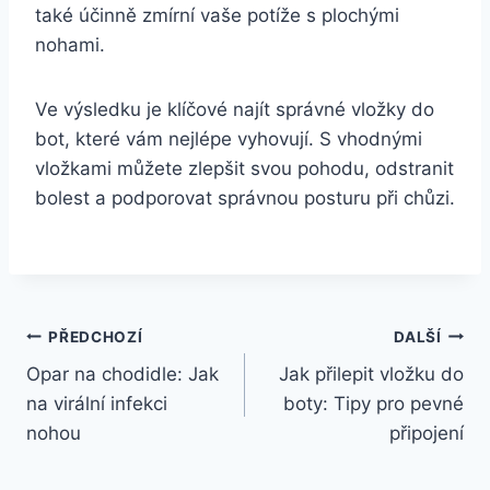
také účinně zmírní vaše potíže s plochými
nohami.
Ve výsledku je klíčové najít správné vložky do
bot, které vám nejlépe vyhovují. S vhodnými
vložkami můžete zlepšit svou pohodu, odstranit
bolest a podporovat správnou posturu při chůzi.
Navigace
PŘEDCHOZÍ
DALŠÍ
Opar na chodidle: Jak
Jak přilepit vložku do
pro
na virální infekci
boty: Tipy pro pevné
příspěvek
nohou
připojení