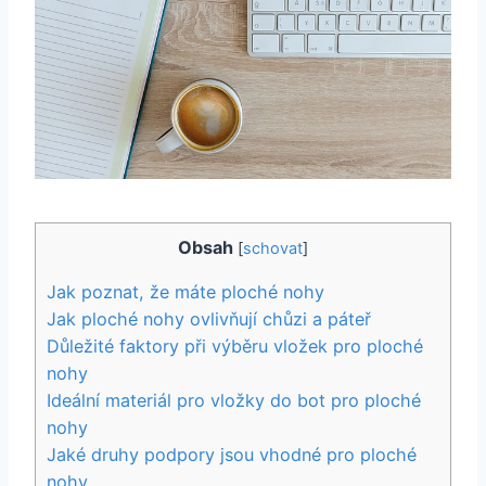
Obsah
[
schovat
]
Jak poznat, že máte ploché nohy
Jak ploché nohy ovlivňují chůzi a páteř
Důležité faktory při výběru vložek pro ploché
nohy
Ideální materiál pro vložky do bot pro ploché
nohy
Jaké druhy podpory jsou vhodné pro ploché
nohy