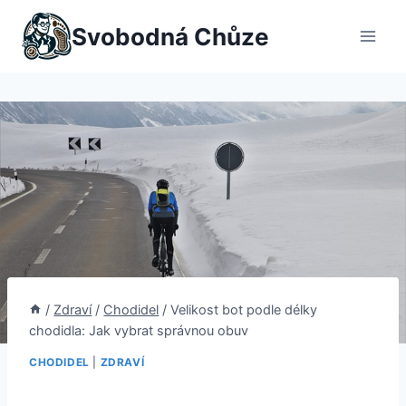
Přeskočit
Svobodná Chůze
na
obsah
/
Zdraví
/
Chodidel
/
Velikost bot podle délky
chodidla: Jak vybrat správnou obuv
CHODIDEL
|
ZDRAVÍ