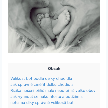
Obsah
Velikost bot podle délky chodidla
Jak správně změřit délku chodidla
Rizika nošení příliš malé nebo příliš velké obuvi
Jak vyhnout se nekomfortu a potížím s
nohama díky správné velikosti bot