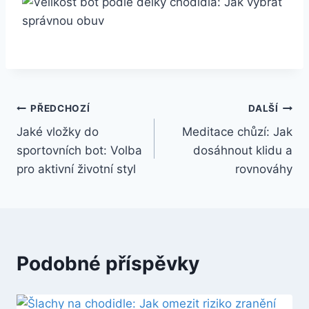
Navigace
PŘEDCHOZÍ
DALŠÍ
Jaké vložky do
Meditace chůzí: Jak
pro
sportovních bot: Volba
dosáhnout klidu a
příspěvek
pro aktivní životní styl
rovnováhy
Podobné příspěvky