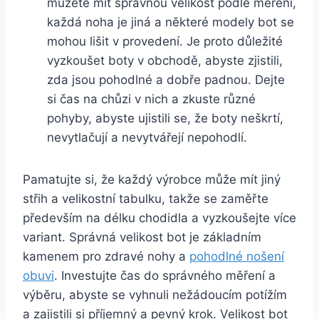
můžete mít správnou velikost podle měření,
každá noha je jiná a některé modely bot se
mohou lišit v provedení. Je proto důležité
vyzkoušet boty v obchodě, abyste zjistili,
zda jsou pohodlné a dobře padnou. Dejte
si čas na chůzi v nich a zkuste různé
pohyby, abyste ujistili se, že boty neškrtí,
nevytlačují a nevytvářejí nepohodlí.
Pamatujte si, že každý výrobce může mít jiný
střih a velikostní tabulku, takže se zaměřte
především na délku chodidla a vyzkoušejte více
variant. Správná velikost bot je základním
kamenem pro zdravé nohy a
pohodlné nošení
obuvi
. Investujte čas do správného měření a
výběru, abyste se vyhnuli nežádoucím potížím
a zajistili si příjemný a pevný krok. Velikost bot