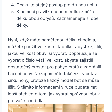
Opakujte stejný postup pro druhou nohu.
S pomocí pravítka nebo měřítka změřte
délku obou obrysů. Zaznamenejte si obě
délky.
Nyní, když máte naměřenou délku chodidla,
můžete použít velikostní tabulku, abyste zjistili,
jakou velikost obuvi si vybrat. Doporučuje se
vybrat o číslo větší velikost, abyste zajistili
dostatečný prostor pro pohyb prstů a zabránili
tlačení nohy. Nezapomeňte také vzít v potaz
šířku nohy, protože každý model bot se může
lišit. S těmito informacemi v ruce budete mít
lepší přehled o tom, jak vybrat správnou obuv
pro vaše chodidla.