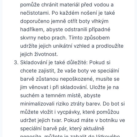
pomůže chránit materiál před vodou a
nečistotami. Po každém nošení je také
doporučeno jemně otřít boty vlhkým
‍hadříkem, abyste odstranili případné
skvrny nebo prach. Tímto ⁤způsobem
udržíte ⁣jejich unikátní vzhled a prodloužíte
jejich životnost.
Skladování je⁢ také důležité: ​Pokud si
chcete zajistit, že⁣ vaše ‍boty ve speciální
barvě zůstanou nepoškozené, musíte se
jim ⁤věnovat i při​ skladování. Uložte je na
suchém a​ temném místě, abyste
minimalizovali riziko ztráty barev. Do bot si
můžete vložit i vycpávky, které pomůžou
udržet jejich ⁤tvar. Pokud⁣ máte v ⁣botníku‍ ve
speciální barvě pár, který aktuálně
nenosíte, můžete je zabalit do látkového