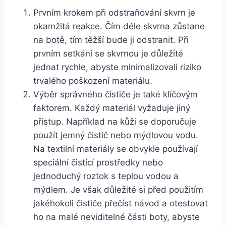
Prvním krokem při ⁢odstraňování skvrn je
okamžitá reakce. Čím déle skvrna zůstane
na botě, tím těžší bude ji odstranit. ‌Při ​
prvním⁢ setkání se ‌skvrnou je důležité
jednat rychle, abyste minimalizovali riziko
trvalého poškození‍ materiálu.
Výběr správného čističe je také klíčovým
faktorem. Každý materiál‍ vyžaduje jiný
přístup.⁤ Například‍ na kůži‌ se doporučuje
použít jemný čistič nebo mýdlovou vodu.‌
Na textilní materiály se⁣ obvykle používají
speciální čistící prostředky⁣ nebo
jednoduchý roztok s teplou vodou a
mýdlem. Je však důležité si před použitím
jakéhokoli čističe přečíst návod a otestovat‍
ho na‌ malé ⁢neviditelné ​části ⁣boty, abyste