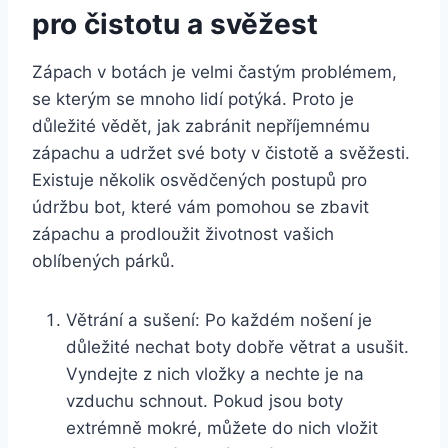
pro čistotu a svěžest
Zápach v botách je​ velmi častým problémem,
se kterým se mnoho lidí potýká. Proto ⁤je
důležité vědět,​ jak zabránit nepříjemnému
zápachu a⁤ udržet své boty v čistotě a svěžesti.
Existuje několik osvědčených postupů pro
údržbu bot, které vám pomohou se zbavit
zápachu ​a ⁤prodloužit životnost vašich
oblíbených párků.
Větrání a sušení: Po každém nošení je
důležité nechat boty dobře ‍větrat a usušit.
⁣Vyndejte z nich​ vložky a ⁢nechte je na‌
vzduchu‌ schnout. Pokud jsou boty
extrémně⁣ mokré,​ můžete do⁢ nich vložit