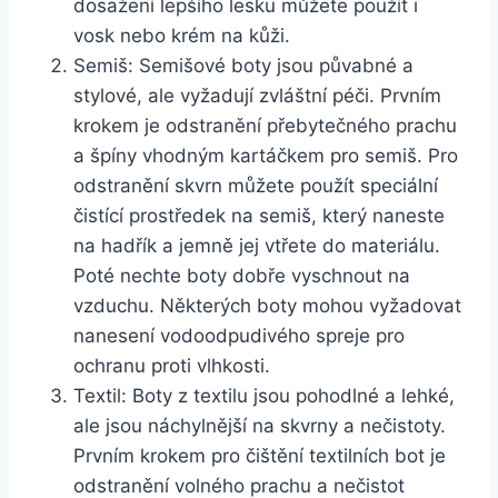
dosažení lepšího⁤ lesku můžete použít i
vosk nebo krém na kůži.
Semiš: Semišové boty ⁢jsou půvabné⁢ a⁤
stylové, ale vyžadují zvláštní péči. Prvním
krokem je ⁢odstranění ⁣přebytečného prachu
a špíny vhodným kartáčkem ⁤pro semiš. Pro
odstranění⁣ skvrn ⁤můžete použít speciální
čistící prostředek na semiš, který naneste
na hadřík a jemně jej vtřete ‍do materiálu.
Poté nechte boty ⁢dobře vyschnout ⁣na ​
vzduchu. ​Některých boty mohou vyžadovat
‍nanesení ‍vodoodpudivého spreje pro
ochranu proti vlhkosti.
Textil: ⁣Boty z textilu jsou pohodlné⁢ a lehké,
ale jsou náchylnější na skvrny a nečistoty.
Prvním krokem pro čištění​ textilních bot je
odstranění volného prachu a ⁣nečistot