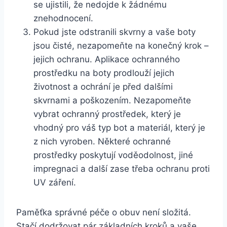
se ujistili, že nedojde ⁣k žádnému
znehodnocení.
Pokud ​jste odstranili skvrny a ⁢vaše boty
jsou čisté, nezapomeňte na konečný ‌krok –
jejich⁣ ochranu. Aplikace ⁣ochranného
prostředku na ‍boty prodlouží jejich
⁣životnost a ochrání ​je ‍před dalšími‌
skvrnami a ‍poškozením. Nezapomeňte​
vybrat ochranný prostředek, který je
vhodný pro váš typ bot a materiál, který ‍je
z nich ⁢vyroben. Některé⁢ ochranné
prostředky poskytují ​voděodolnost,⁣ jiné‍
impregnaci a další zase třeba​ ochranu proti⁤
UV záření.
Paměťka správné péče o obuv není složitá.
Stačí dodržovat pár základních kroků a vaše