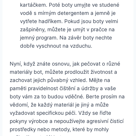
kartáčkem. Poté ‌boty umyjte ve studené
vodě s‍ mírným detergentem a jemně je
vytřete hadříkem. Pokud jsou boty ⁢velmi
zašpiněny, můžete je umýt v pračce na‌
jemný program. Na závěr boty ‍nechte
dobře vyschnout⁣ na vzduchu.
Nyní, když znáte ⁢osnovu, jak pečovat o různé
materiály bot, můžete⁢ prodloužit‍ životnost ⁢a
zachovat jejich půvabný vzhled. Mějte na
paměti pravidelnost čištění a údržby a vaše
boty vám za to budou vděčné. Berte prosím ‌na
vědomí, že každý materiál ‌je jiný⁢ a‍ může
vyžadovat specifickou péči. Vždy se řiďte​
pokyny ⁢výrobce a nepoužívejte agresivní čisticí
⁤prostředky nebo metody, které ⁢by mohly