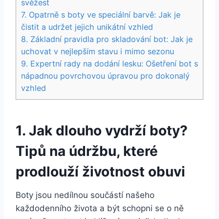
svěžest
7. ‌Opatrně s boty ve speciální barvě: Jak je
čistit a udržet jejich​ unikátní vzhled
8.‌ Základní ‌pravidla pro skladování bot: ​Jak ​je
uchovat‍ v nejlepším stavu i ‍mimo sezonu
9. Expertní rady​ na ⁤dodání lesku: Ošetření⁢ bot s
nápadnou ‌povrchovou úpravou pro dokonalý
vzhled
1. ‌Jak dlouho vydrží ⁣boty?
Tipů na údržbu, které
prodlouží životnost obuvi
Boty jsou nedílnou ​součástí‌ našeho
každodenního života a být schopni ​se o ně