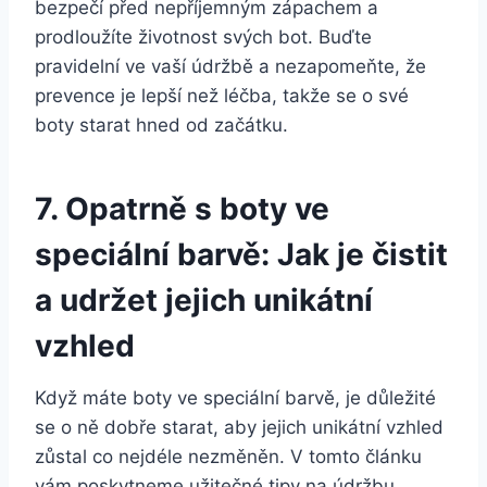
bezpečí ‌před nepříjemným zápachem‍ a
prodloužíte ⁣životnost svých bot. ‍Buďte
pravidelní ve ⁣vaší údržbě a nezapomeňte,⁤ že
prevence je lepší než léčba, ⁣takže se o své
boty ⁣starat hned od začátku.
7. ‌Opatrně s boty ve
speciální barvě: Jak je čistit
a udržet jejich​ unikátní
vzhled
Když máte boty ve speciální barvě, je důležité
se o ně⁣ dobře starat, aby jejich unikátní vzhled
zůstal co nejdéle nezměněn. V tomto článku
vám poskytneme‌ užitečné tipy‌ na údržbu,