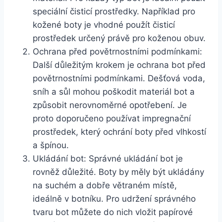
speciální čisticí ⁤prostředky. Například pro‌
kožené boty je vhodné ⁣použít čisticí
prostředek určený právě pro koženou obuv.
Ochrana před povětrnostními podmínkami:⁢
Další ​důležitým krokem je ochrana bot před
povětrnostními podmínkami.⁣ Dešťová voda,‌
sníh ⁢a sůl mohou⁣ poškodit materiál bot a
způsobit nerovnoměrné opotřebení. Je
proto doporučeno používat impregnační
prostředek,⁢ který ochrání boty před​ vlhkostí‍
a špínou.
Ukládání ​bot: Správné‍ ukládání bot je⁢
rovněž důležité. Boty by ⁣měly být⁣ ukládány
‍na suchém a dobře větraném místě,
ideálně ​v​ botníku. Pro udržení správného
tvaru‌ bot⁤ můžete​ do nich vložit papírové