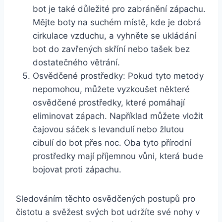
bot⁣ je​ také důležité pro zabránění zápachu.
Mějte boty na ⁢suchém místě, ⁢kde je dobrá
cirkulace vzduchu, a vyhněte se ukládání
bot do zavřených skříní ‍nebo tašek bez ​
dostatečného větrání.
Osvědčené prostředky: ‌Pokud tyto metody
nepomohou, můžete vyzkoušet některé
osvědčené prostředky, které pomáhají
eliminovat zápach. Například můžete vložit
čajovou sáček s ‌levandulí nebo žlutou
cibulí do bot přes noc. Oba tyto ​přírodní
⁢prostředky mají příjemnou vůni, ⁣která bude​
bojovat proti zápachu.
Sledováním těchto osvědčených postupů‍ pro
čistotu a svěžest⁤ svých bot udržíte své nohy v