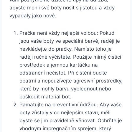
abyste mohli své boty nosit s jistotou a vždy
vypadaly jako nové.
Pračka není ​vždy nejlepší ‍volbou: Pokud
jsou vaše​ boty⁤ ve speciální ‍barvě, raději je
nevkládejte do pračky. Namísto toho je
raději ručně vyčistěte. Použijte mírný ⁤čisticí⁢
prostředek a ‍jemnou kartáčku‌ na
odstranění​ nečistot. Při čištění buďte
opatrní a ‍nepoužívejte agresivní prostředky,
které by mohly barvu vyblednout nebo⁤
poškodit materiál bot.
Pamatujte na preventivní⁣ údržbu: Aby vaše
boty zůstaly v co nejlepším ‍stavu, ‍měli
byste ​se jim pravidelně věnovat. Ochrňte je
vhodným impregnačním sprejem, který