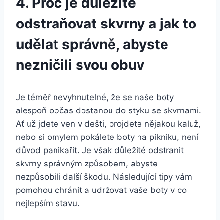
4. Proč je důležité
odstraňovat skvrny a jak‌ to
udělat správně, abyste
nezničili svou ⁤obuv
Je ⁤téměř nevyhnutelné, že se naše boty
alespoň občas dostanou⁣ do styku se skvrnami.⁣
Ať už jdete ven v dešti,⁢ projdete nějakou ⁢kaluž,
nebo ⁣si omylem pokálete boty na‌ pikniku,⁢ není
důvod panikařit. Je​ však důležité odstranit
skvrny⁤ správným ⁤způsobem, abyste
nezpůsobili​ další škodu. Následující tipy ⁣vám
pomohou chránit a udržovat ⁣vaše boty ⁣v co
nejlepším stavu.