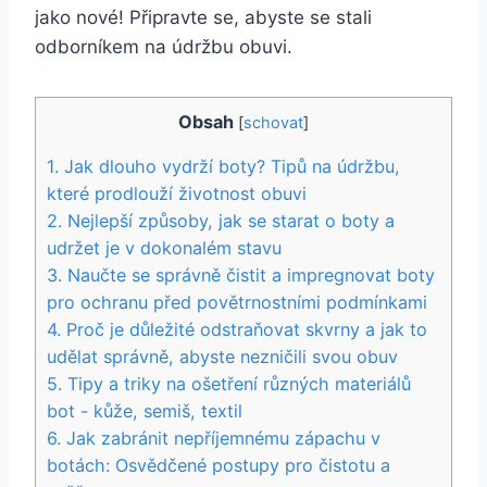
jako nové! Připravte ⁤se, abyste ‍se stali
odborníkem‍ na údržbu obuvi.
Obsah
[
schovat
]
1. ‌Jak dlouho vydrží ⁣boty? Tipů na údržbu,
které prodlouží životnost obuvi
2. Nejlepší způsoby,​ jak se​ starat o boty ⁤a
udržet je v dokonalém stavu
3. Naučte se správně čistit a impregnovat boty
pro ochranu před povětrnostními podmínkami
4. Proč je důležité odstraňovat skvrny a jak‌ to
udělat správně, abyste nezničili svou ⁤obuv
5. Tipy a triky na ošetření různých materiálů
bot ‌- kůže, semiš,⁢ textil
6. ⁤Jak zabránit⁢ nepříjemnému zápachu v
botách: Osvědčené postupy pro čistotu a