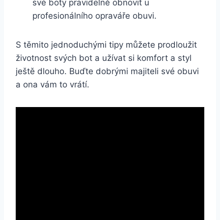
své boty pravidelně ​obnovit u
profesionálního opraváře obuvi.
S těmito jednoduchými ⁣tipy můžete ⁢prodloužit​
životnost svých bot a užívat si ⁢komfort a styl
ještě dlouho. Buďte⁢ dobrými majiteli své⁣ obuvi
a‌ ona vám⁢ to vrátí.