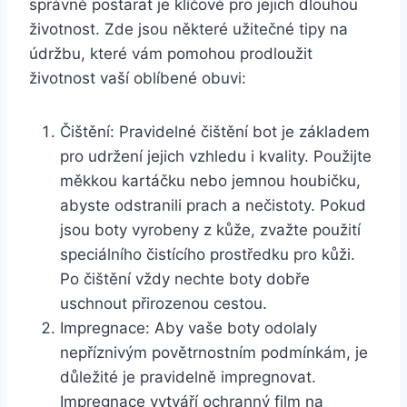
správně postarat je klíčové pro jejich dlouhou
životnost. Zde⁤ jsou některé užitečné⁣ tipy na
údržbu, které vám pomohou prodloužit
životnost vaší​ oblíbené obuvi:
Čištění: Pravidelné ‌čištění bot je základem
pro⁢ udržení jejich vzhledu i kvality. Použijte
měkkou kartáčku nebo jemnou houbičku,
abyste odstranili prach a nečistoty. Pokud
jsou boty‍ vyrobeny z⁣ kůže, zvažte použití
speciálního čistícího prostředku pro kůži.
Po ​čištění vždy nechte ​boty dobře
uschnout přirozenou cestou.
Impregnace: Aby vaše ⁣boty odolaly
nepříznivým povětrnostním podmínkám, je
důležité je⁢ pravidelně impregnovat.
Impregnace vytváří ochranný film ⁤na