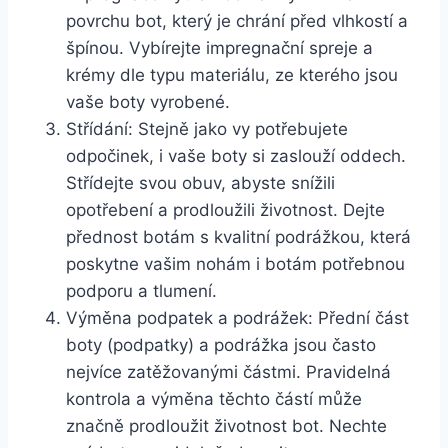
povrchu bot, který je chrání před vlhkostí a
špínou. Vybírejte impregnační spreje a
krémy dle typu materiálu, ze kterého jsou
vaše boty ‌vyrobené.
Střídání: Stejně ​jako vy potřebujete⁣
odpočinek,⁤ i vaše⁢ boty si zaslouží⁤ oddech.
Střídejte svou obuv, abyste snížili‌
opotřebení a prodloužili životnost. Dejte
přednost botám s kvalitní podrážkou, která
poskytne ​vašim nohám i ‌botám potřebnou
podporu⁤ a tlumení.
Výměna ‌podpatek a podrážek:‍ Přední ​část
boty (podpatky) a podrážka jsou⁤ často
nejvíce zatěžovanými ‍částmi. Pravidelná
kontrola ⁢a výměna těchto částí‍ může
značně prodloužit životnost ⁣bot. Nechte