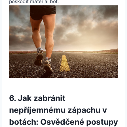
poškodit materiál bot.
6. ⁤Jak zabránit⁢
nepříjemnému zápachu v
botách: Osvědčené postupy