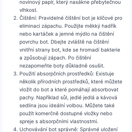
novinový⁤ papír, který nasákne přebytečnou
vlhkost.
Čištění: Pravidelné čištění bot je klíčové pro
eliminaci zápachu. Použijte ⁢měkký‌ hadřík
nebo kartáček a jemné mýdlo na čištění‍
povrchu bot. Dbejte zvláště na čištění
vnitřní strany bot, kde se hromadí bakterie
a způsobují zápach. Po čištění
nezapomeňte boty důkladně osušit.
Použití absorpčních prostředků: Existuje
několik přírodních⁣ prostředků, které můžete
vložit do ​bot a které pomáhají absorbovat
pachy. Například ⁣sůl, jedlé jedlá a kávová
sedlina‍ jsou ⁣ideální volbou. Můžete‍ také
použít komerčně dostupné vložky nebo
spreje s ‍absorpčními vlastnostmi.
Uchovávání bot správně: Správné⁣ uložení