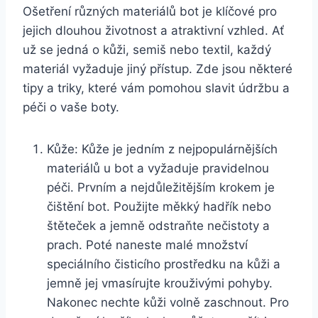
Ošetření různých materiálů bot je klíčové​ pro
‌jejich ‍dlouhou životnost⁣ a atraktivní vzhled. Ať
už se jedná o kůži, semiš nebo textil, každý ​
materiál vyžaduje ‍jiný ‍přístup. Zde jsou ⁢některé
tipy a triky, které vám pomohou ⁣slavit údržbu a
péči o⁢ vaše boty.
Kůže: Kůže je⁣ jedním⁣ z ⁣nejpopulárnějších
materiálů u bot a vyžaduje‌ pravidelnou
péči. Prvním a nejdůležitějším krokem je
čištění bot. Použijte měkký hadřík nebo
štěteček a jemně odstraňte⁣ nečistoty a
prach.⁤ Poté ‌naneste malé‌ množství
speciálního čisticího ⁢prostředku na kůži a
jemně jej ⁣vmasírujte krouživými ⁤pohyby.
Nakonec nechte​ kůži volně ​zaschnout. Pro