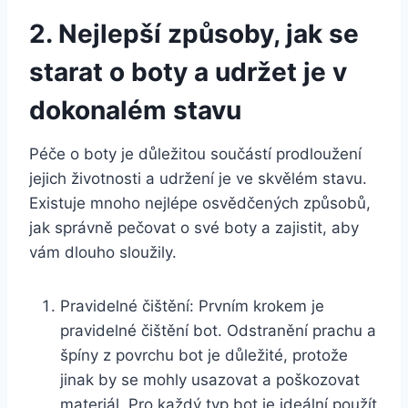
2. Nejlepší způsoby,​ jak se​
starat o boty ⁤a udržet je v
dokonalém stavu
Péče o boty je důležitou ‌součástí prodloužení
jejich životnosti⁤ a udržení ​je ve skvělém stavu.
Existuje mnoho nejlépe osvědčených způsobů,
jak‍ správně pečovat o své boty a zajistit, aby⁣
vám dlouho sloužily.
Pravidelné čištění: Prvním ⁤krokem je
pravidelné čištění bot. Odstranění⁢ prachu a
špíny z povrchu ‍bot ‌je důležité, protože
jinak by se mohly ​usazovat a poškozovat
materiál. Pro ⁤každý typ bot je ideální použít