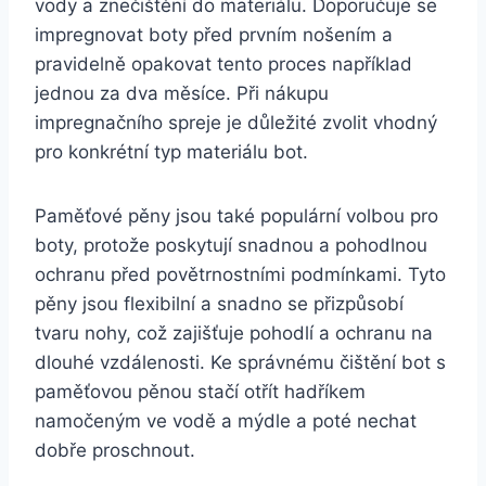
⁤vody a znečištění do materiálu. Doporučuje se
impregnovat boty před prvním‍ nošením a
pravidelně ⁢opakovat tento proces například
jednou za dva ​měsíce. ‍Při nákupu
impregnačního spreje je důležité zvolit ⁣vhodný
pro konkrétní typ materiálu ‌bot.
Paměťové pěny jsou‌ také‍ populární volbou pro
boty, protože poskytují snadnou a pohodlnou
ochranu‌ před povětrnostními‍ podmínkami. Tyto
pěny jsou flexibilní a snadno se⁢ přizpůsobí
tvaru nohy, což zajišťuje pohodlí‌ a ochranu na
dlouhé vzdálenosti. Ke ⁢správnému čištění bot⁣ s
paměťovou pěnou stačí otřít hadříkem
namočeným ve vodě a mýdle a poté nechat
⁣dobře proschnout.