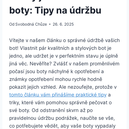
boty: Tipy na údržbu
Od
Svobodná Chůze
26. 6. 2025
Vítejte v ⁤našem článku o správné údržbě vašich
bot! Vlastnit pár ⁤kvalitních a⁢ stylových⁤ bot⁣ je
jedno, ale udržet je v perfektním stavu je úplně
jiná věc. Nevěříte? Zvlášť v našem ⁤proměnlivém
počasí​ jsou boty náchylné k opotřebení a
známky opotřebení mohou rychle hodně
pokazit⁤ jejich vzhled. Ale nezoufejte, protože v
tomto článku vám přinášíme ‌praktické ⁢tipy
⁤a
triky, ​které vám ⁢pomohou správně pečovat o
své boty. Od odstranění skvrn ⁢až po
pravidelnou údržbu podrážek, naučíte se‌ vše,
co potřebujete vědět, ⁢aby vaše boty vypadaly