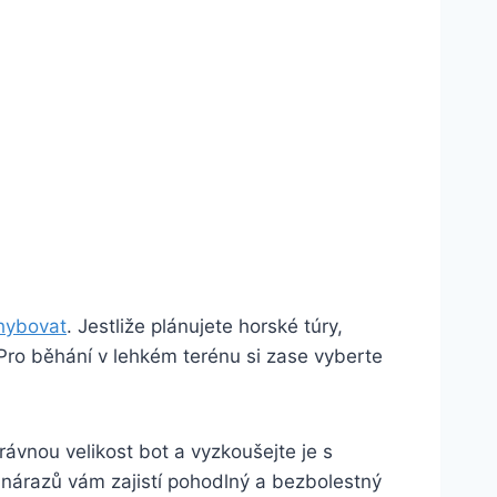
hybovat
. Jestliže plánujete horské túry,
Pro běhání v lehkém terénu si zase vyberte
rávnou velikost bot a vyzkoušejte je s⁣
‌ nárazů⁤ vám zajistí pohodlný a bezbolestný