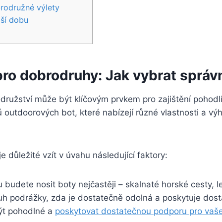
odružné ​výlety
lší dobu
ro dobrodruhy: Jak vybrat sprá
družství může být klíčovým prvkem ‍pro zajištění pohod
 outdoorových bot, které nabízejí různé vlastnosti‍ a výho
e důležité vzít v úvahu následující faktory:
budete‍ nosit boty ⁤nejčastěji – ​skalnaté horské cesty, l
uh podrážky, ​zda je dostatečně odolná a poskytuje dost
ýt pohodlné a
poskytovat dostatečnou podporu pro vaš