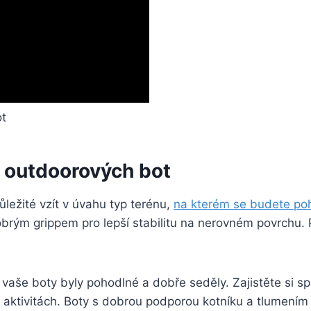
u outdoorových ⁢bot
ležité vzít v úvahu ​typ terénu,
na kterém se budete po
rým grippem pro lepší stabilitu na nerovném‌ povrchu. 
 vaše boty byly pohodlné a ⁢dobře seděly. Zajistěte si sp
 aktivitách.⁤ Boty s dobrou podporou kotníku ‍a tlumením