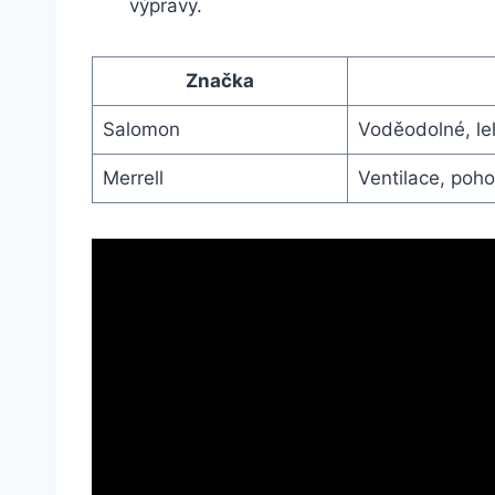
výpravy.
Značka
Salomon
Voděodolné, leh
Merrell
Ventilace, ‌poho