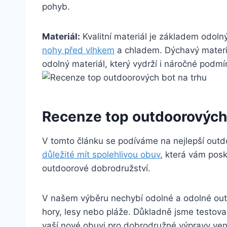
pohyb.
Materiál:
Kvalitní materiál je základem odoln
nohy před ⁣vlhkem
a chladem. Dýchavý materiál
odolný materiál, ​který vydrží i náročné podmí
Recenze⁢ top outdoorových 
V tomto článku se podíváme na nejlepší outdo
⁣důležité mít spolehlivou obuv
, která vám pos
outdoorové dobrodružství.
V našem výběru nechybí odolné a odolné outd
⁣hory, lesy nebo pláže. Důkladně jsme testova
vaší ​nové‍ obuvi pro dobrodružné výpravy ven