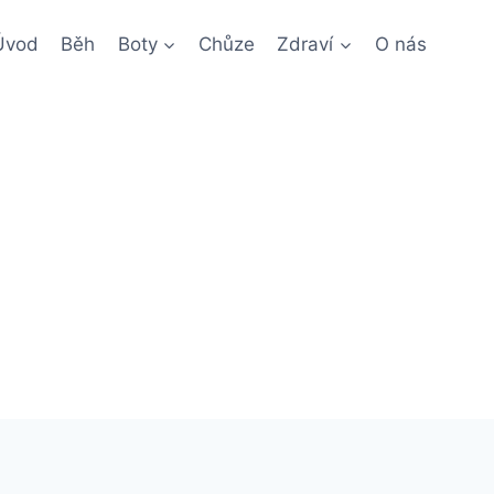
Úvod
Běh
Boty
Chůze
Zdraví
O nás