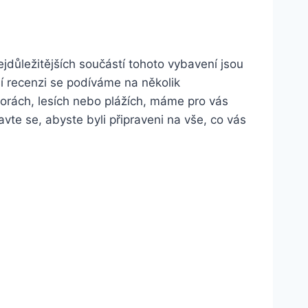
ejdůležitějších součástí tohoto vybavení ⁤jsou
aší recenzi se⁣ podíváme na několik
horách, lesích nebo plážích, máme pro vás
vte se, abyste ​byli připraveni na vše, co vás