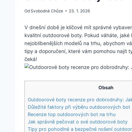
Od
Svobodná Chůze
23. 1. 2026
V dnešní době⁣ je​ klíčové mít⁢ správné vybave
kvalitní outdoorové⁤ boty. Pokud váháte, jaké b
nejoblíbenějších modelů na‌ trhu, abychom vá
tipy a doporučení, které vám pomohou najít ty 
‍čeká!
Obsah
Outdoorové boty recenze pro dobrodruhy: Ja
Důležité faktory při výběru outdoorových ⁢bot
Recenze⁢ top outdoorových ​bot na trhu
Jak správně pečovat o své outdoorové boty
Tipy pro pohodlné⁣ a bezpečné nošení outdoo