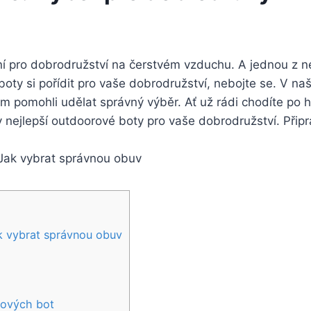
ní pro dobrodružství⁢ na‌ čerstvém ​vzduchu. A jednou z ⁤n
oty si‌ pořídit ​pro vaše‍ dobrodružství, nebojte se. ‍V n
m pomohli udělat správný výběr. Ať už⁣ rádi chodíte po 
nejlepší ‍outdoorové boty pro vaše dobrodružství. Připra
k vybrat správnou obuv
rových bot