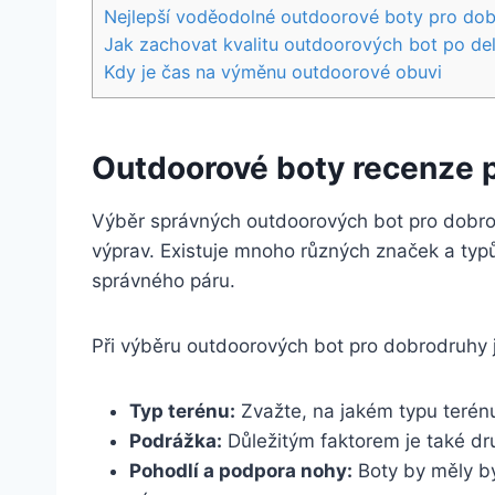
Nejlepší voděodolné outdoorové boty pro dobr
Jak‌ zachovat kvalitu outdoorových bot po de
Kdy je čas na výměnu outdoorové obuvi
Outdoorové boty recenze p
Výběr správných outdoorových bot pro ​dobro
výprav. Existuje⁢ mnoho různých značek a typů​
správného páru.
Při‌ výběru outdoorových bot⁢ pro ‌dobrodruhy j
Typ‍ terénu:
Zvažte, na‌ jakém typu terénu 
Podrážka:
Důležitým faktorem je také dr
Pohodlí a ⁣podpora nohy:
Boty by měly ​b