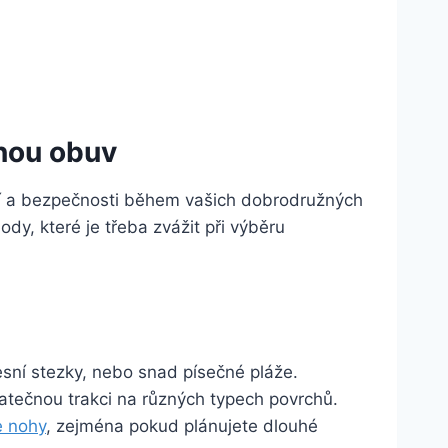
vnou obuv
lí a ⁣bezpečnosti během vašich dobrodružných
dy, které je​ třeba zvážit při výběru
esní ⁢stezky,⁤ nebo snad písečné pláže.
atečnou trakci na různých typech povrchů.
e nohy
, zejména pokud ‌plánujete dlouhé