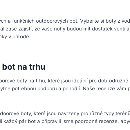
ých a funkčních outdoorových ⁣bot. Vyberte si boty z v
 zase zajistí, že vaše nohy budou mít dostatek ​ventilac
nky v přírodě.
​bot na trhu
orové boty ‌na trhu, které jsou ideální pro dobrodružné
kytne potřebnou podporu a‍ pohodlí. Naše ⁣recenze vám 
oorové boty,‍ které jsou navrženy pro různé⁣ typy ter
li každý pár ⁣bot a připravili jsme podrobné recenze, a
.