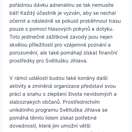
pořádnou dávku adrenalinu ‍se tak nemusíte
bát! Každý účastník je vyzván, aby se nechal
očernit a ⁢následně se pokusil proběhnout trasu
pouze s pomocí hlasových pokynů a dotyku.
Toto jedinečné zážitkové závody jsou ⁤nejen
skvělou příležitostí pro vzájemné poznání a
porozumění, ale také pomáhají ⁣získat finanční
prostředky pro Světlušku ‍Jihlava.
V rámci události budou ​také konány další
aktivity a zmíněná organizace⁣ představí svou
práci ⁤a​ snahu o ​zlepšení ‍života nevidomých a
slabozrakých občanů. Prostřednictvím
unikátního ‍programu Světluška Jihlava se
pomáhá těmto ‍lidem získat potřebné
dovednosti,‌ které jim umožní​ větší