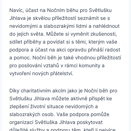
Navíc, účast na Nočním běhu pro Světlušku
Jihlava je skvělou příležitostí seznámit se s ​
nevidomými ‌a slabozrakými lidmi a nahlédnout‍
do​ jejich světa.​ Můžete si vyměnit zkušenosti,
sdílet příběhy a povídat si s⁢ těmi, kterým ‌vaše
podpora a účast na akci opravdu přináší​ radost
a‍ pomoc. ⁤Noční ​běh je také​ vhodnou příležitostí
pro posilování vztahů ⁤v rámci komunity a
⁢vytvoření nových přátelství.
Díky charitativním akcím jako je Noční běh pro
‌Světlušku Jihlava můžete aktivně přispět ke
‍zlepšení životní situace nevidomých a
slabozrakých osob. Vaše​ podpora pomůže
organizaci Světluška Jihlava poskytovat
důležité služby a podporu těm, kteří ⁢ji nejvíce