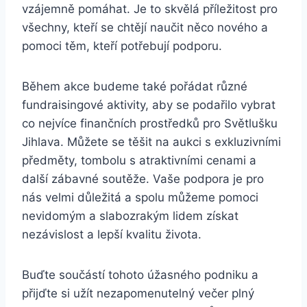
vzájemně pomáhat. Je to skvělá příležitost ‍pro
všechny, ⁤kteří se chtějí naučit něco nového a
pomoci těm, kteří potřebují⁤ podporu.
Během‍ akce budeme také ‌pořádat různé
fundraisingové‍ aktivity, aby ​se podařilo vybrat ​
co nejvíce finančních prostředků ⁣pro Světlušku
Jihlava. ​Můžete se těšit na aukci s exkluzivními
předměty, ⁤tombolu s atraktivními cenami a⁣
další⁤ zábavné⁢ soutěže. Vaše podpora je pro
nás velmi⁣ důležitá a spolu můžeme pomoci
nevidomým a slabozrakým ⁢lidem získat
nezávislost a lepší ​kvalitu života.
Buďte součástí tohoto úžasného podniku a
přijďte si užít nezapomenutelný večer‍ plný