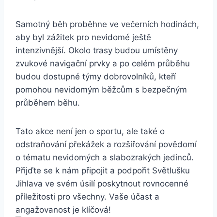
Samotný běh ⁢proběhne ve večerních hodinách,
aby byl zážitek pro nevidomé ještě
intenzivnější. Okolo trasy budou umístěny
zvukové navigační prvky​ a po celém⁢ průběhu
budou dostupné týmy ‍dobrovolníků,⁣ kteří
pomohou nevidomým běžcům‌ s bezpečným
průběhem běhu.
Tato akce není ⁣jen o sportu, ale také o
odstraňování překážek a rozšiřování povědomí
o ​tématu nevidomých a ‌slabozrakých ⁢jedinců.
Přijďte ⁤se⁤ k⁤ nám připojit a podpořit Světlušku
Jihlava ⁤ve svém úsilí poskytnout rovnocenné
příležitosti pro všechny. ⁢Vaše‌ účast a
angažovanost⁣ je ⁤klíčová!