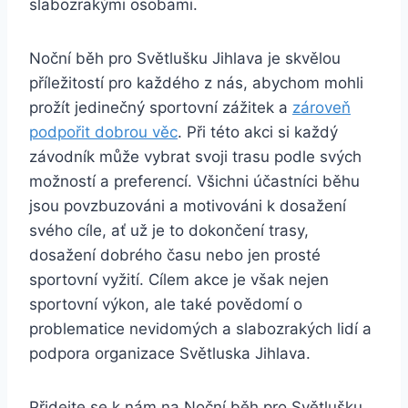
slabozrakými osobami.
Noční běh pro Světlušku Jihlava je skvělou
příležitostí pro každého z nás, abychom mohli
prožít jedinečný sportovní zážitek ‌a
zároveň
podpořit ​dobrou věc
. Při této akci si každý
závodník může vybrat svoji trasu podle svých​
možností a ‌preferencí. Všichni účastníci ‌běhu
jsou povzbuzováni a motivováni k dosažení
svého cíle, ať už je ⁣to dokončení trasy,
dosažení dobrého času nebo jen prosté
sportovní vyžití. ‍Cílem akce ‍je však nejen
sportovní výkon, ⁢ale také⁣ povědomí o​
problematice nevidomých a slabozrakých lidí a
podpora organizace ⁣Světluska Jihlava.
Přidejte se k nám na Noční běh pro Světlušku