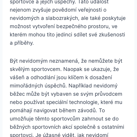
sportovce a jejich úspěchy. Tato událost
nejenom ​zvyšuje povědomí ‌veřejnosti o
nevidomých a ‍slabozrakých, ⁤ale také ‌poskytuje
možnost⁣ vytvoření bezpečného prostoru, ve
kterém mohou tito jedinci sdílet⁢ své zkušenosti
a příběhy.
Být nevidomým neznamená,⁤ že‍ nemůžete být
skvělým ⁣sportovcem. Naopak se ⁤ukazuje, že
‍vášeň a⁤ odhodlání jsou klíčem k dosažení
mimořádných úspěchů. Například nevidomý
běžec může být ⁣vybaven ⁤se svým⁣ průvodcem
nebo používat speciální technologie, které mu
‍pomáhají navigovat během závodů. To
umožňuje těmto sportovcům ‍zahrnout se do
běžných sportovních akcí společně ⁤s ⁢ostatními
sportovci. Je úžasné vidět,⁤ jak nevidomí