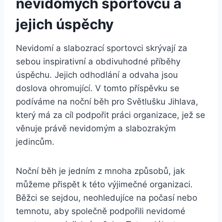
nevidomých sportovců a ​
jejich úspěchy
Nevidomí a slabozrací sportovci skrývají za
sebou inspirativní⁣ a obdivuhodné příběhy‍
úspěchu. Jejich‌ odhodlání‍ a odvaha jsou
doslova ohromující.⁣ V tomto příspěvku ⁣se⁣
podíváme na noční běh pro Světlušku Jihlava,
který má ‍za cíl podpořit práci organizace, jež se
věnuje⁢ právě nevidomým a slabozrakým
⁣jedincům.
Noční běh je jedním ‌z mnoha způsobů, jak ​
můžeme přispět k této výjimečné organizaci.
Běžci se⁢ sejdou, ⁣neohledujíce na počasí nebo
temnotu, aby společně podpořili nevidomé‍