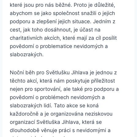
které​ jsou pro nás ​běžné. Proto ‍je důležité,
abychom se jako společnost​ snažili o jejich
podporu a zlepšení⁢ jejich ​situace. Jedním z
cest, jak toho dosáhnout, je účast na
charitativních akcích, které mají ⁣za cíl posílit
povědomí⁣ o problematice nevidomých a
slabozrakých.
Noční běh pro Světlušku Jihlava⁣ je ​jednou ⁤z
těchto akcí, která nám poskytuje​ příležitost ​
nejen pro sportování, ale také pro podporu a
povědomí o problémech nevidomých a⁤
slabozrakých ⁢lidí. Tato akce se koná
každoročně a je organizována neziskovou
organizací Světluška Jihlava, která‌ se
dlouhodobě věnuje práci s nevidomými a ​