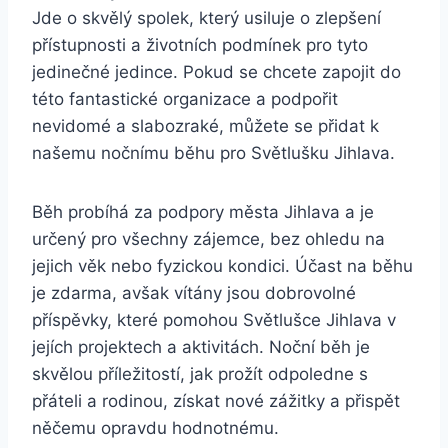
Jde ⁢o skvělý spolek, který usiluje o zlepšení‌
přístupnosti⁢ a životních podmínek pro tyto
jedinečné jedince.‍ Pokud se chcete zapojit do
této fantastické organizace a podpořit
nevidomé a slabozraké, můžete se přidat k​
našemu nočnímu běhu pro⁣ Světlušku Jihlava.
Běh probíhá za podpory města Jihlava a je
určený pro všechny ⁣zájemce, ⁣bez ohledu na
jejich věk nebo fyzickou ​kondici. Účast na běhu
je zdarma, avšak vítány jsou dobrovolné
příspěvky, které pomohou Světlušce Jihlava v
jejích projektech ‍a aktivitách. Noční běh je
skvělou příležitostí, ‌jak prožít odpoledne s
přáteli a rodinou, získat nové ​zážitky a ⁤přispět
něčemu opravdu hodnotnému.