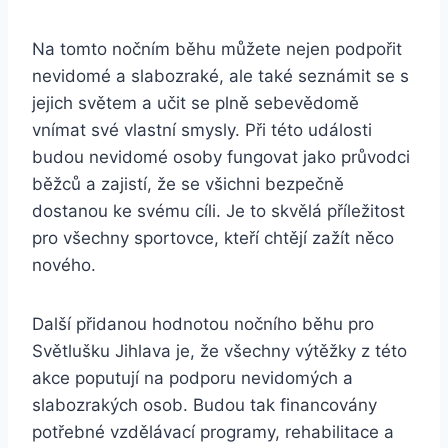
Na tomto nočním běhu můžete nejen podpořit
nevidomé a slabozraké, ale⁣ také seznámit ‌se s
jejich světem⁣ a učit se‌ plně sebevědomě
vnímat své​ vlastní smysly. Při ⁤této události
budou nevidomé osoby​ fungovat jako průvodci
běžců​ a ‍zajistí, že se všichni bezpečně
dostanou ke‍ svému cíli.​ Je to skvělá příležitost
pro všechny sportovce, kteří chtějí ⁢zažít něco
nového.
Další přidanou hodnotou nočního běhu pro
Světlušku Jihlava je, že všechny výtěžky z této
akce⁢ poputují na podporu nevidomých ‌a
slabozrakých osob. Budou tak financovány
potřebné vzdělávací programy, ‍rehabilitace a