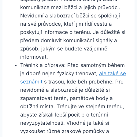
komunikace mezi běžci a ⁤jejich průvodci.
Nevidomí a​ slabozrací běžci se spoléhají
⁢na své průvodce,​ kteří jim‍ řídí cestu a
poskytují ⁢informace‌ o terénu. Je důležité si
předem domluvit komunikační signály a
způsob, jakým se budete ⁢vzájemně
informovat.
Trénink ​a příprava:⁤ Před samotným ​během
je dobré ⁤nejen fyzicky ⁢trénovat,
ale také se
seznámit
⁤s trasou, kde běh proběhne. Pro
nevidomé a slabozracé je důležité si
zapamatovat terén, paměťové body a
obtížná místa. Trénujte ve stejném terénu,
abyste získali lepší ​pocit pro ⁢terénní
nevyzpytatelnosti. Vhodné je ⁣také si
‍vyzkoušet různé zrakové‌ pomůcky a