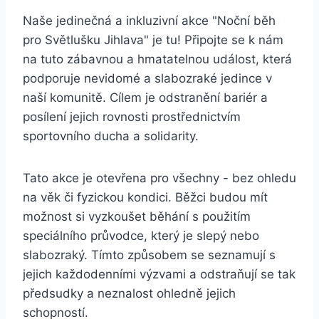
Naše jedinečná‌ a⁣ inkluzivní akce "Noční běh
⁣pro Světlušku Jihlava" je tu! Připojte‌ se ⁤k nám
na tuto zábavnou⁢ a⁤ hmatatelnou událost, která‌
podporuje nevidomé a slabozraké jedince v
naší komunitě. Cílem ​je odstranění‍ bariér a
posílení jejich ⁤rovnosti prostřednictvím
sportovního ducha a solidarity.
Tato ‍akce je otevřena pro ​všechny -⁢ bez ohledu⁣
na věk či fyzickou⁤ kondici. ⁤Běžci budou mít⁢
možnost si vyzkoušet běhání⁤ s použitím
speciálního průvodce, který je slepý nebo
slabozraký. Tímto způsobem se ‌seznamují s
jejich každodenními⁢ výzvami a odstraňují se tak⁣
předsudky a neznalost ohledně ⁢jejich
schopností.