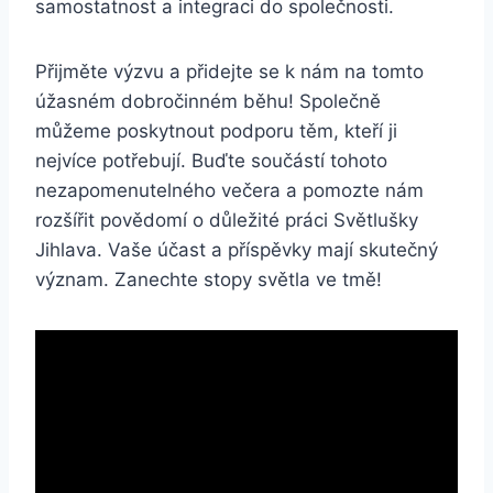
samostatnost a‍ integraci do společnosti.
Přijměte výzvu a přidejte se⁣ k nám na tomto ​
úžasném dobročinném běhu! Společně
můžeme poskytnout podporu těm, kteří ji
nejvíce potřebují. Buďte součástí tohoto
nezapomenutelného večera a pomozte nám
rozšířit povědomí ‌o důležité práci Světlušky
Jihlava.⁤ Vaše účast a příspěvky mají skutečný
význam. Zanechte stopy světla ⁢ve tmě!