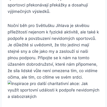
sportovci ‍překonávají překážky a dosahují
výjimečných výsledků.
Noční běh pro Světlušku Jihlava je skvělou
příležitostí​ nejenom k⁤ fyzické aktivitě, ale také k​
podpoře a povzbuzení nevidomých sportovců.
Je důležité si uvědomit, že tito jedinci mají
stejné ‌sny a cíle jako my a zaslouží⁤ si naši
plnou ⁤podporu. ‌Připojte se ⁣k nám na⁣ tomto
úžasném dobrodružství, které nám​ připomene,
že síla lidské vůle není omezena ⁣tím, co vidíme
⁢očima, ale‍ tím, co cítíme ‌ve svém srdci.