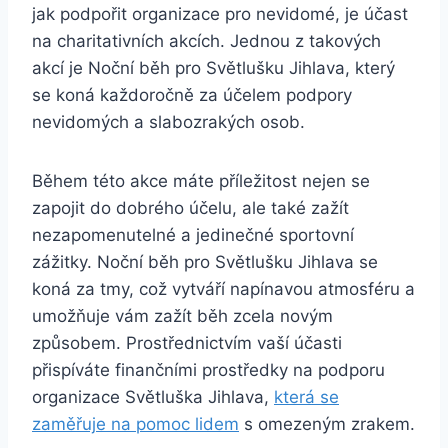
jak⁢ podpořit organizace pro nevidomé, je ‌účast
na charitativních akcích. Jednou z takových
akcí je Noční běh ⁣pro ⁣Světlušku Jihlava, který
se koná ‍každoročně za​ účelem podpory
nevidomých a slabozrakých osob.
Během této ⁤akce máte‍ příležitost nejen se
zapojit do dobrého účelu, ale⁢ také zažít
nezapomenutelné a jedinečné sportovní
zážitky. Noční běh pro Světlušku Jihlava se⁢
koná za tmy, ​což vytváří napínavou atmosféru a​
umožňuje vám zažít⁤ běh zcela‍ novým
⁢způsobem. Prostřednictvím vaší účasti
přispíváte finančními prostředky na podporu
⁢organizace Světluška Jihlava,
která​ se
zaměřuje na pomoc lidem
s omezeným‌ zrakem.