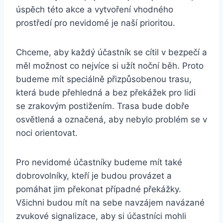
úspěch⁢ této akce a vytvoření vhodného
prostředí ​pro‍ nevidomé⁣ je naší prioritou.
Chceme, ​aby každý účastník ​se ​cítil v​ bezpečí a
měl možnost co‍ nejvíce si užít noční běh. ‌Proto
budeme⁣ mít speciálně přizpůsobenou trasu,
která ⁢bude přehledná a⁣ bez překážek​ pro lidi
se​ zrakovým postižením. Trasa bude dobře
osvětlená ‌a označená, aby nebylo​ problém se v
noci orientovat.
Pro⁤ nevidomé účastníky⁣ budeme mít také
dobrovolníky, kteří⁤ je budou provázet a
pomáhat jim překonat případné překážky.
Všichni budou mít na sebe ⁤navzájem​ navázané
zvukové signalizace, aby si účastníci mohli