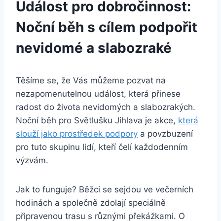
Událost pro ⁣dobročinnost:
Noční ‍běh⁢ s cílem ​podpořit
nevidomé a slabozraké
Těšíme se, že Vás můžeme pozvat ⁣na
nezapomenutelnou událost, která přinese
radost do života⁢ nevidomých a⁢ slabozrakých.
Noční běh pro Světlušku⁢ Jihlava je akce,
která
slouží jako prostředek ⁤podpory
a povzbuzení
pro tuto skupinu lidí, kteří čelí každodenním
výzvám.
Jak to funguje? Běžci se sejdou ve​ večerních
hodinách a společně ‍zdolají speciálně
připravenou trasu s různými ‍překážkami. O