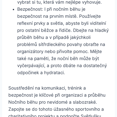
vybrat si tu, která vám nejlépe vyhovuje.
Bezpečnost: I při nočním běhu je‌
bezpečnost na prvním místě. Používejte
reflexní prvky a světla, abyste byli viditelní
pro ostatní běžce a řidiče. Dbejte na hladký
‌průběh⁤ běhu a v případě jakýchkoli
problémů sítřrdleckého povahy obraťte na
organizátory nebo přivolte pomoc. Mějte
také‍ na⁤ paměti, že noční běh může být
vyčerpávající, a proto dbáte ‍na‍ dostatečný
odpočinek a ​hydrataci.
Soustředění na ‌komunikaci, trénink a
bezpečnost⁣ je klíčové ⁢při organizaci a průběhu⁢
Nočního⁣ běhu pro nevidomé a slabozraké.
Zapojte se do tohoto úžasného ⁢sportovního a
charitativního projektu⁣ a ‍podpořte ⁤Světlušku