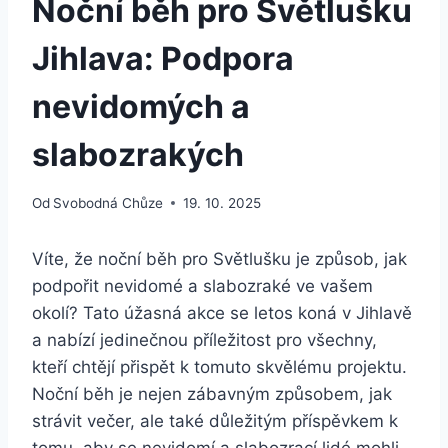
Noční běh pro Světlušku
Jihlava: Podpora
nevidomých a
slabozrakých
Od
Svobodná Chůze
19. 10. 2025
Víte, že noční​ běh pro ⁣Světlušku je ‌způsob, jak
podpořit ⁣nevidomé a slabozraké ve vašem
okolí? Tato úžasná akce se⁢ letos koná​ v Jihlavě
a nabízí jedinečnou​ příležitost pro všechny,
kteří‌ chtějí přispět k tomuto ⁢skvělému projektu.
Noční běh ⁢je​ nejen zábavným způsobem, jak
strávit večer, ale také důležitým příspěvkem k
tomu, aby⁣ se nevidomí⁢ a⁣ slabozrací⁤ lidé mohli