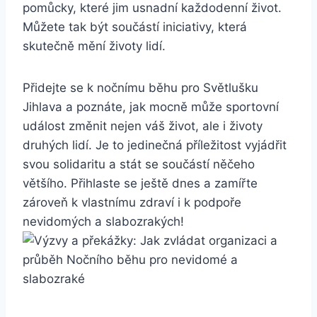
pomůcky, které jim ‍usnadní každodenní život.
Můžete⁤ tak ​být součástí iniciativy, která
skutečně mění životy⁢ lidí.
Přidejte⁣ se k ⁢nočnímu běhu pro Světlušku
Jihlava a poznáte, jak mocně může sportovní‌
událost změnit nejen váš‌ život, ale i životy
druhých lidí. Je to jedinečná příležitost vyjádřit
svou solidaritu‍ a‌ stát se součástí ‍něčeho ​
většího. Přihlaste se‍ ještě dnes a zamířte
zároveň k vlastnímu zdraví ​i​ k⁣ podpoře
nevidomých ​a slabozrakých!