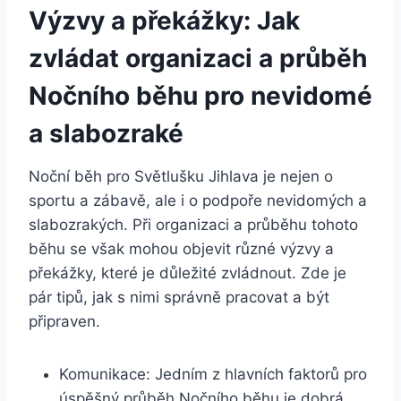
Výzvy⁢ a překážky: Jak
zvládat organizaci a průběh
Nočního běhu pro nevidomé
a slabozraké
Noční běh pro Světlušku Jihlava je nejen o
‌sportu a zábavě, ale i o podpoře nevidomých a
slabozrakých. ‍Při organizaci a průběhu tohoto​
běhu se‍ však ⁢mohou‌ objevit různé výzvy a
překážky, které je důležité zvládnout.​ Zde je
pár tipů, jak s nimi správně pracovat a ⁤být
připraven.
Komunikace: Jedním z hlavních faktorů pro⁢
úspěšný průběh Nočního ⁤běhu je dobrá⁣