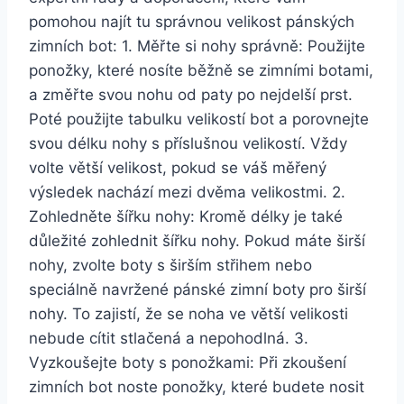
pomohou⁣ najít ​tu správnou velikost ​pánských
zimních bot: 1. Měřte si nohy ⁣správně: ‌Použijte
ponožky, které nosíte běžně se zimními botami,
a změřte svou nohu od paty po nejdelší prst.
⁣Poté použijte tabulku velikostí ⁣bot a porovnejte
⁢svou délku nohy‌ s příslušnou ​velikostí. Vždy
‍volte větší ​velikost, pokud ‌se váš ⁣měřený
výsledek nachází mezi dvěma​ velikostmi. 2.
Zohledněte šířku ‌nohy:​ Kromě ​délky je také
důležité zohlednit ⁣šířku ⁣nohy. Pokud máte širší
nohy, zvolte⁤ boty s širším ‍střihem nebo‍
speciálně ‍navržené pánské zimní boty ​pro ​širší
nohy.⁣ To zajistí, ⁢že se⁣ noha⁢ ve větší velikosti
⁤nebude cítit stlačená a nepohodlná. 3.
Vyzkoušejte boty‍ s ponožkami: Při zkoušení
zimních bot noste ponožky, které‍ budete nosit