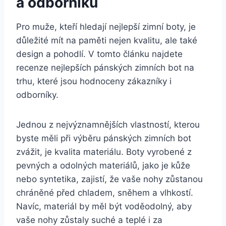
a odborníků
Pro muže, kteří hledají nejlepší zimní boty, je
důležité mít na paměti nejen kvalitu, ⁣ale ⁣také​
design a pohodlí. V tomto článku najdete
recenze‍ nejlepších pánských zimních ⁤bot na
trhu,⁤ které jsou hodnoceny zákazníky i
odborníky.
Jednou ⁢z nejvýznamnějších vlastností, kterou
byste měli při výběru pánských zimních‍ bot
zvážit, je kvalita materiálu. Boty vyrobené z
pevných​ a ⁤odolných ⁤materiálů, jako je kůže
nebo syntetika, zajistí,‍ že vaše nohy zůstanou
chráněné před‌ chladem, sněhem a vlhkostí.
Navíc, materiál by měl být voděodolný, aby
vaše nohy zůstaly suché a teplé i za⁤