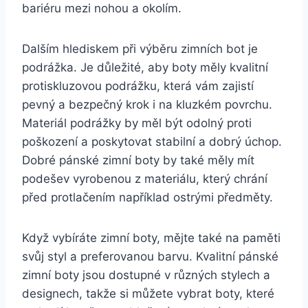
bariéru⁤ mezi nohou a okolím. ​
Dalším hlediskem při výběru zimních‍ bot je​
podrážka. Je důležité, aby boty měly kvalitní⁤
protiskluzovou podrážku, ‍která‌ vám zajistí‍
pevný a bezpečný ‍krok i ⁣na kluzkém povrchu.
Materiál podrážky by měl být odolný proti
poškození a poskytovat stabilní​ a dobrý úchop.
Dobré pánské ⁢zimní boty by také měly mít
podešev vyrobenou ‍z materiálu,​ který chrání
před ‍protlačením například ‌ostrými předměty.​
Když vybíráte⁣ zimní​ boty, mějte také‍ na ⁣paměti
svůj styl a preferovanou barvu. Kvalitní pánské
zimní boty jsou dostupné v různých‍ stylech⁣ a
designech, takže si můžete vybrat⁤ boty, ⁢které