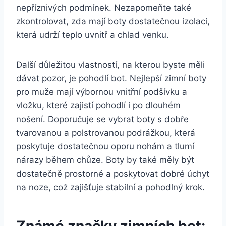
nepříznivých ⁢podmínek. Nezapomeňte také
zkontrolovat, ⁤zda mají boty dostatečnou‍ izolaci,
která udrží teplo uvnitř a chlad venku.
Další⁢ důležitou vlastností,‌ na kterou byste měli
dávat‍ pozor, je​ pohodlí bot. ​Nejlepší zimní boty
pro muže ⁢mají výbornou vnitřní podšívku a⁤
vložku, které zajistí pohodlí ⁢i po dlouhém
nošení. Doporučuje se vybrat boty s⁤ dobře
tvarovanou a polstrovanou podrážkou, ‌která
poskytuje ⁢dostatečnou oporu⁢ nohám ⁢a tlumí
nárazy během chůze. Boty by také ‌měly být
dostatečně prostorné ‌a⁣ poskytovat dobré úchyt
na noze, což zajišťuje stabilní a pohodlný krok.