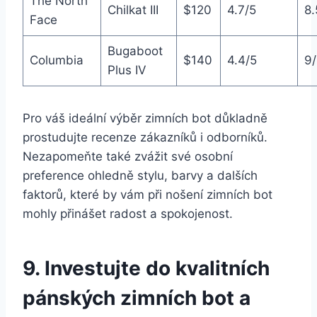
The North
Chilkat⁣ III
$120
4.7/5
8.
Face
Bugaboot
Columbia
$140
4.4/5
9/
Plus ⁢IV
Pro váš⁣ ideální výběr⁣ zimních bot důkladně
prostudujte recenze⁤ zákazníků i odborníků.
⁤Nezapomeňte také‌ zvážit ‌své osobní
preference ohledně stylu, ⁣barvy a​ dalších
‍faktorů, které by vám ⁤při nošení zimních bot ​
mohly přinášet radost a⁤ spokojenost.
9. Investujte do kvalitních
pánských zimních bot a