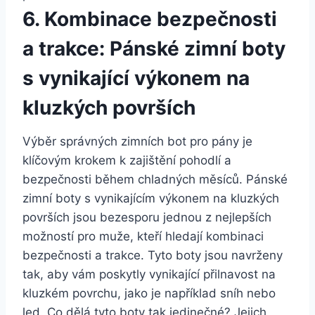
6. Kombinace bezpečnosti
a trakce: Pánské ⁢zimní boty ​
s vynikající⁣ výkonem na
kluzkých površích
Výběr správných zimních bot pro⁣ pány ‍je‌
klíčovým krokem k zajištění pohodlí a
bezpečnosti během chladných měsíců. ⁣Pánské
zimní boty s⁤ vynikajícím ​výkonem na kluzkých
površích jsou bezesporu⁢ jednou z nejlepších
možností pro⁣ muže, kteří hledají kombinaci
bezpečnosti​ a trakce. Tyto ⁢boty ⁤jsou navrženy
tak, aby vám poskytly​ vynikající přilnavost na
kluzkém ​povrchu, jako je⁤ například sníh nebo
led. Co dělá tyto boty ‌tak‌ jedinečné? Jejich