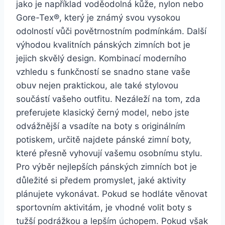
jako je například voděodolná kůže, nylon nebo
⁣Gore-Tex®,‍ který je známý ⁣svou vysokou​
odolností⁢ vůči povětrnostním podmínkám. Další
výhodou kvalitních ⁤pánských zimních bot je
⁤jejich⁤ skvělý design. Kombinací moderního
vzhledu s funkčností‍ se snadno stane vaše
obuv nejen ⁣praktickou, ⁣ale také ⁤stylovou
součástí vašeho outfitu. ⁢Nezáleží na tom, zda
preferujete klasický černý model, nebo jste
⁤odvážnější​ a vsadíte na boty s⁤ originálním
potiskem, určitě najdete pánské zimní boty,
které ⁣přesně vyhovují vašemu osobnímu stylu.
Pro ‌výběr nejlepších pánských zimních bot je
důležité si předem promyslet,​ jaké aktivity
plánujete vykonávat. Pokud⁢ se hodláte věnovat
sportovním aktivitám,‍ je⁤ vhodné volit boty s
tužší podrážkou a lepším úchopem. Pokud ⁣však