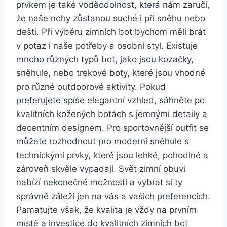
prvkem je také voděodolnost, která nám zaručí,
že naše ⁤nohy zůstanou⁣ suché i při ‌sněhu nebo
dešti. Při výběru ⁢zimních⁤ bot bychom měli brát
v potaz i naše ‍potřeby a osobní styl. Existuje⁢
mnoho‌ různých typů bot, jako jsou kozačky,
sněhule, nebo ‍trekové boty,‌ které jsou vhodné
pro různé ‍outdoorové aktivity. Pokud
preferujete spíše elegantní vzhled, sáhněte po
kvalitních ‌kožených botách s jemnými⁣ detaily a
decentním⁢ designem.⁢ Pro sportovnější outfit se
můžete ​rozhodnout pro moderní sněhule s
technickými prvky,⁢ které jsou lehké, pohodlné a
‍zároveň skvěle vypadají. Svět ​zimní obuvi
nabízí nekonečné možnosti a vybrat si ty
správné záleží jen na vás a vašich preferencích.
‍Pamatujte však, že kvalita je vždy na prvním‌
místě a‌ investice do kvalitních zimních bot