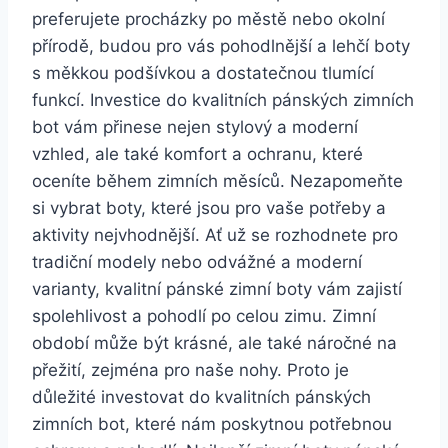
preferujete ‍procházky‌ po městě ‍nebo okolní
přírodě, budou pro vás pohodlnější ‌a lehčí ⁣boty
s měkkou podšívkou ​a dostatečnou tlumící
funkcí. Investice do kvalitních pánských zimních
bot vám přinese nejen stylový a‌ moderní
vzhled, ale také⁤ komfort a⁣ ochranu, které
oceníte během zimních měsíců. Nezapomeňte
si vybrat‌ boty,​ které ‍jsou pro vaše potřeby‌ a
‍aktivity nejvhodnější. Ať už se rozhodnete pro‌
tradiční⁢ modely nebo odvážné a moderní
varianty, kvalitní pánské zimní boty vám zajistí
spolehlivost a pohodlí po celou zimu. Zimní
období může být krásné, ale ‍také náročné na
přežití, zejména⁤ pro naše nohy. Proto je
‍důležité investovat do kvalitních pánských
zimních bot,​ které nám poskytnou potřebnou