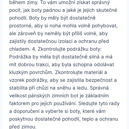
během zimy. To ⁣vám umožní získat správný​
pocit,⁢ jak boty padnou a jaké je jejich‌ skutečné
pohodlí. Boty by⁢ měly být dostatečně
prostorné, aby‍ si ⁤noha mohla volně pohybovat,
ale zároveň by neměly být příliš volné, aby
zajistily dostatečnou ⁤izolaci a ⁣ochranu před
chladem. 4. Zkontrolujte ‍podrážku boty:
Podrážka by měla být dostatečně ​silná a⁣ má
mít‍ dobrou trakci, aby byla schopna odolávat ​
kluzkým povrchům. ⁣Zkontrolujte materiál a
vzorek ⁤podrážky, aby⁤ se zajistila bezpečnost⁤ a
stabilita při chůzi‌ na sněhu⁢ a ledu. Správná
velikost pánských​ zimních ⁤bot je základním
faktorem ⁣pro jejich používání. Sledujte tyto ‌rady
a doporučení a vyberte‍ si ⁣boty,‍ které​ vám
poskytnou dostatečné pohodlí, teplo ​a‌ ochranu
‍před ‍zimou.