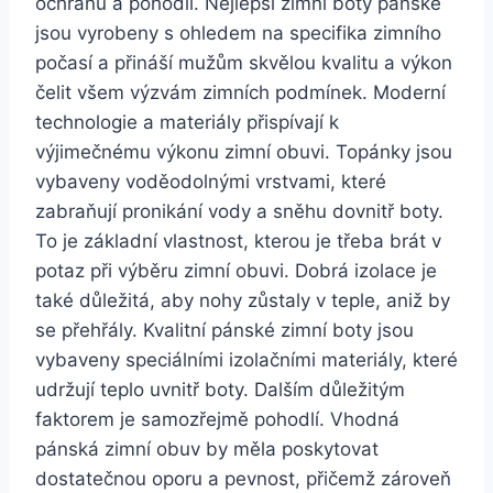
ochranu a pohodlí. Nejlepší zimní boty pánské
jsou vyrobeny s ohledem⁢ na specifika zimního
počasí a přináší mužům⁣ skvělou kvalitu a výkon
‌čelit všem výzvám zimních podmínek. Moderní
technologie a materiály přispívají k
⁤výjimečnému ​výkonu zimní obuvi. Topánky jsou
vybaveny voděodolnými vrstvami, které
zabraňují‌ pronikání vody a sněhu ⁤dovnitř boty.
To je‍ základní vlastnost, kterou je ⁣třeba ⁣brát⁣ v
potaz ⁢při ⁣výběru zimní obuvi. ⁣Dobrá izolace je⁤
také důležitá, aby nohy‌ zůstaly v ⁣teple, aniž by
⁢se přehřály. Kvalitní pánské⁤ zimní boty jsou
vybaveny​ speciálními izolačními materiály, které
udržují​ teplo uvnitř boty. Dalším důležitým
⁤faktorem je ⁤samozřejmě pohodlí. ​Vhodná
pánská ‍zimní obuv by ⁤měla poskytovat⁢
dostatečnou ‍oporu a pevnost, přičemž zároveň⁤