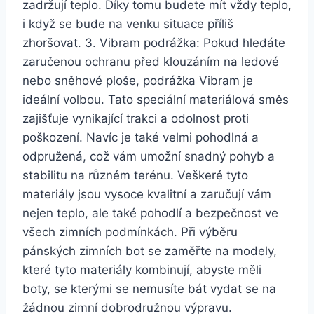
zadržují teplo. ‍Díky tomu budete mít vždy teplo,
i když se bude na venku situace příliš
zhoršovat. 3. Vibram podrážka: Pokud hledáte
zaručenou ochranu​ před klouzáním na⁢ ledové
⁤nebo sněhové ploše, podrážka‌ Vibram je
⁢ideální volbou. Tato speciální materiálová směs
​zajišťuje vynikající trakci a odolnost‌ proti
poškození. Navíc je také velmi pohodlná a
odpružená,⁤ což ‌vám ​umožní snadný pohyb a ​
stabilitu na různém terénu. Veškeré tyto
materiály jsou⁢ vysoce kvalitní a​ zaručují vám
nejen teplo, ale‍ také pohodlí a​ bezpečnost ve
všech ‌zimních podmínkách. Při výběru ​
pánských⁤ zimních bot se zaměřte⁣ na modely,
které tyto materiály kombinují, ‍abyste měli​
boty, se kterými se⁢ nemusíte bát vydat se na
žádnou zimní⁢ dobrodružnou ​výpravu.