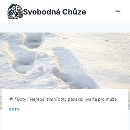
Přeskočit
Svobodná Chůze
na
obsah
/
Boty
/
Nejlepší zimní boty pánské: Kvalita pro muže
BOTY