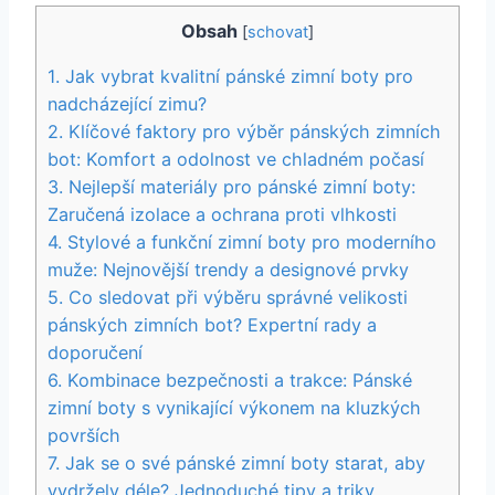
Obsah
[
schovat
]
1. Jak vybrat kvalitní pánské⁣ zimní boty pro⁢
nadcházející zimu?
2. Klíčové faktory pro ⁢výběr pánských zimních‌
bot: Komfort a‌ odolnost ve chladném počasí
3. Nejlepší materiály‍ pro pánské zimní ‍boty:⁤
Zaručená⁣ izolace a ochrana proti vlhkosti
4. ⁣Stylové ⁤a funkční zimní boty pro moderního ​
muže: Nejnovější trendy a designové prvky
5. Co sledovat při výběru správné​ velikosti
‌pánských zimních bot?‍ Expertní rady ‍a⁢
doporučení
6. Kombinace bezpečnosti a trakce: Pánské
⁢zimní boty ​s vynikající⁣ výkonem na kluzkých
površích
7. ​Jak se o své pánské zimní boty‌ starat, aby
vydržely déle?⁣ Jednoduché tipy a triky