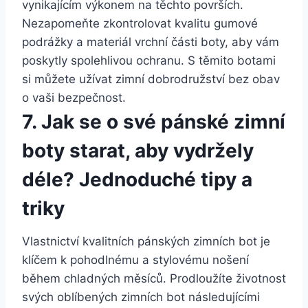
vynikajícím výkonem na těchto površích.
Nezapomeňte ‌zkontrolovat⁤ kvalitu ⁤gumové
podrážky a materiál ​vrchní ⁣části boty, aby vám
poskytly spolehlivou⁤ ochranu. S těmito ⁢botami
si můžete užívat zimní dobrodružství bez obav
o vaši⁣ bezpečnost.
7. ​Jak se o své pánské zimní
boty‌ starat, aby vydržely
déle?⁣ Jednoduché tipy a
triky
Vlastnictví kvalitních‍ pánských zimních bot je
klíčem k⁢ pohodlnému a stylovému nošení
během chladných měsíců.⁤ Prodloužíte životnost
svých oblíbených zimních ⁣bot následujícími