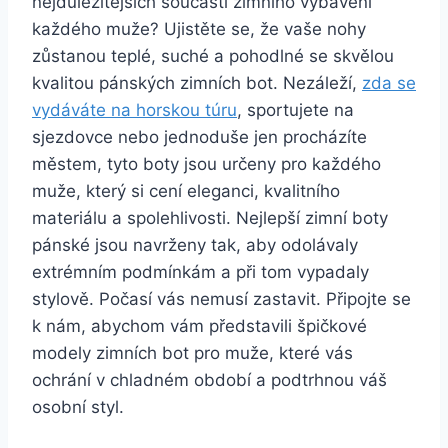
nejdůležitějších součástí zimního vybavení
každého ‍muže? Ujistěte se, že vaše nohy
⁤zůstanou ⁢teplé, suché a pohodlné se‍ skvělou⁣
kvalitou⁢ pánských‌ zimních bot. Nezáleží,⁣
zda se
vydáváte‌ na horskou túru
, sportujete ⁤na
sjezdovce nebo jednoduše jen procházíte
městem, tyto boty ‌jsou určeny pro každého‌
muže, který si cení⁤ eleganci,‌ kvalitního
materiálu a spolehlivosti. Nejlepší zimní​ boty
pánské jsou navrženy ⁤tak, aby odolávaly
extrémním podmínkám a při tom vypadaly
stylově. Počasí vás nemusí zastavit. Připojte ‌se
k nám, abychom vám představili⁤ špičkové
modely zimních bot pro muže, které vás
ochrání v chladném období ⁣a podtrhnou váš
osobní styl.