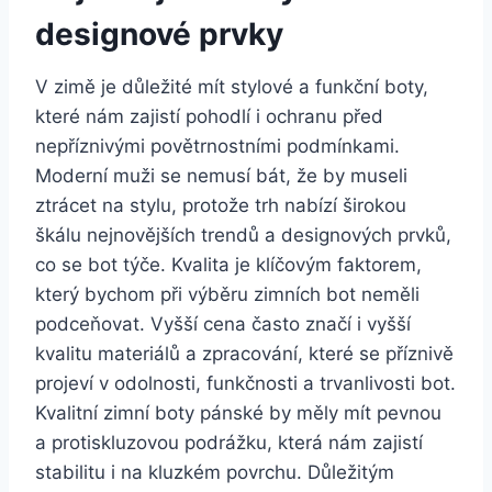
designové prvky
V ​zimě je důležité mít‌ stylové a funkční boty,
které nám zajistí pohodlí i ochranu‍ před
nepříznivými povětrnostními podmínkami.
Moderní muži se nemusí ⁣bát, ⁣že by museli
ztrácet ⁢na stylu, ‍protože‍ trh nabízí širokou
škálu nejnovějších trendů a designových prvků,
⁤co se bot týče. Kvalita je klíčovým faktorem,
který bychom při výběru zimních bot neměli
podceňovat. Vyšší cena často značí i vyšší
kvalitu materiálů ⁤a zpracování, které se příznivě
projeví v odolnosti, funkčnosti a trvanlivosti bot.
Kvalitní zimní boty pánské by ​měly mít ⁤pevnou
a protiskluzovou podrážku, která nám zajistí
stabilitu ⁤i na kluzkém ‌povrchu. Důležitým