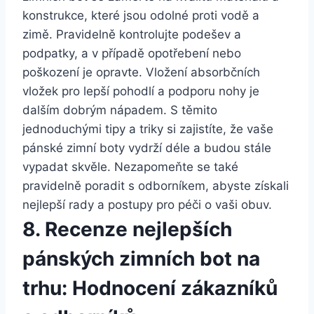
⁤konstrukce, které jsou odolné proti vodě ‌a
zimě. Pravidelně kontrolujte podešev⁢ a
podpatky, ‌a v‍ případě ⁢opotřebení⁣ nebo
poškození je opravte. Vložení ‍absorbčních
vložek pro lepší pohodlí‍ a podporu⁣ nohy je
dalším dobrým nápadem. S těmito
jednoduchými tipy a triky si zajistíte, ⁤že ⁤vaše
pánské zimní boty vydrží déle a budou stále
vypadat skvěle. Nezapomeňte se také
pravidelně poradit ⁢s ​odborníkem, abyste získali‌
nejlepší rady a postupy ⁤pro péči o vaši obuv.
8. Recenze nejlepších
pánských zimních⁢ bot ‍na
trhu: Hodnocení⁢ zákazníků​