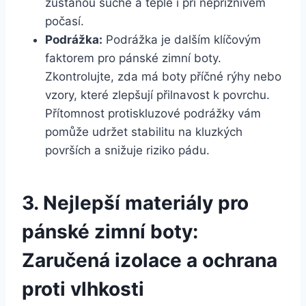
zůstanou suché a teplé i ‍při ​nepříznivém
počasí.
Podrážka:
⁣Podrážka je dalším klíčovým
faktorem pro pánské zimní boty.
Zkontrolujte, zda má ​boty⁣ příčné rýhy nebo
vzory, které zlepšují přilnavost k povrchu.
Přítomnost protiskluzové podrážky ⁤vám
pomůže udržet stabilitu na kluzkých⁢
površích ⁣a snižuje riziko pádu.
3. Nejlepší materiály‍ pro
pánské zimní ‍boty:⁤
Zaručená⁣ izolace a ochrana
proti vlhkosti