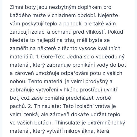
Zimní boty jsou nezbytným doplňkem pro
každého muže v chladném období. ⁢Nejenže
vám poskytují teplo a pohodlí, ale také vám
zaručují izolaci ‍a⁤ ochranu před vlhkostí. Pokud
hledáte to nejlepší na trhu,⁢ měli byste se
zaměřit na některé z​ těchto vysoce kvalitních
materiálů: 1. Gore-Tex: Jedná se o voděodolný
⁢materiál, který​ zabraňuje‌ pronikání vody do bot
a zároveň ‌umožňuje⁢ odpařování‌ potu z ‍vašich
nohou. Tento‌ materiál⁢ je ⁢velmi prodyšný a‍
zabraňuje vytvoření vlhkého prostředí uvnitř
bot,​ což zase pomáhá předcházet tvorbě
pachů. 2. Thinsulate: Tato⁢ izolační vrstva je
‍velmi⁤ tenká, ale⁢ zároveň dokáže udržet teplo
ve vašich botách. Thinsulate je extrémně lehký
materiál, ⁢který vytváří mikrovlákna, ‍která‌