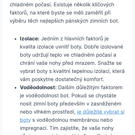
chladném ⁢počasí. ⁤Existuje ⁣několik‌ klíčových
faktorů, na které byste ⁢se měli zaměřit⁢ při
výběru‍ těch nejlepších pánských ​zimních bot.
Izolace:
Jedním z hlavních ‌faktorů je
kvalita izolace uvnitř ‍boty. Dobře izolované ​
boty udržují teplo ⁤ve chladném počasí⁢ a​
chrání vaše nohy před mrazem. Snažte se
vybrat boty s ​kvalitní tepelnou izolací, která
vám poskytne dostatečný komfort.
Voděodolnost:
Dalším důležitým faktorem
‍je voděodolnost bot. Pokud se chystáte
nosit zimní boty především v zasněženém
nebo vlhkém prostředí,
je důležité vybrat si
boty
s voděodolnou‌ membránou nebo‍
impregnací. Tím zajistíte, že vaše nohy‍