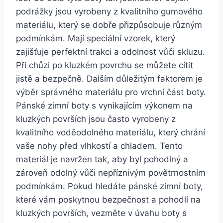
podrážky jsou vyrobeny z kvalitního gumového⁢
materiálu,‌ který se dobře přizpůsobuje různým
podmínkám. Mají speciální vzorek, který
zajišťuje perfektní trakci a odolnost vůči skluzu.
Při chůzi po kluzkém‌ povrchu se můžete cítit
‍jistě a bezpečně. Dalším důležitým faktorem je
výběr správného materiálu pro vrchní část​ boty.
Pánské zimní‍ boty s vynikajícím výkonem na
⁢kluzkých površích jsou často vyrobeny z
kvalitního voděodolného materiálu,‍ který chrání
vaše nohy před vlhkostí a chladem. Tento‍
materiál je ‍navržen tak, ⁣aby byl pohodlný ‌a ​
zároveň odolný vůči nepříznivým povětrnostním
podmínkám. Pokud hledáte pánské⁢ zimní boty,
‌které vám poskytnou bezpečnost a pohodlí na
kluzkých površích, vezměte v úvahu boty s