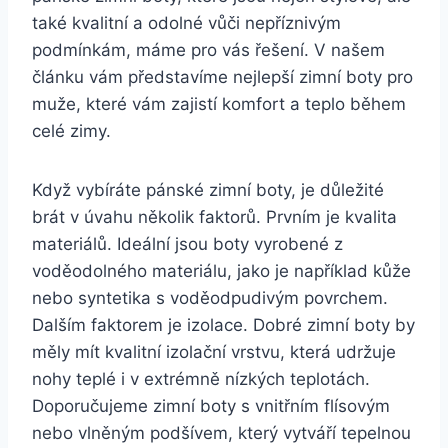
také ⁣kvalitní a odolné vůči nepříznivým
podmínkám, máme pro vás řešení.‍ V našem
článku vám ‍představíme‍ nejlepší ⁢zimní boty ⁢pro
muže, které vám zajistí komfort a teplo během
celé zimy.
Když‍ vybíráte pánské ⁢zimní boty, je důležité
brát v úvahu několik faktorů. Prvním ⁣je kvalita
materiálů. Ideální jsou boty vyrobené z
voděodolného materiálu, jako je například kůže
nebo ⁤syntetika s​ voděodpudivým povrchem.
Dalším faktorem⁢ je izolace. ⁣Dobré zimní boty by​
měly mít ​kvalitní izolační ‍vrstvu, která ⁤udržuje
nohy‍ teplé i v extrémně nízkých teplotách.
Doporučujeme zimní boty⁢ s vnitřním flísovým
nebo vlněným podšívem, který vytváří ⁢tepelnou