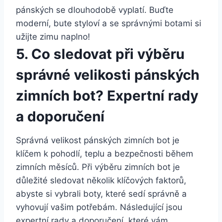
pánských se dlouhodobě vyplatí. Buďte
moderní, bute styloví a se‍ správnými botami si
užijte zimu naplno!
5. Co sledovat při výběru
správné​ velikosti ‌pánských
zimních bot?‍ Expertní rady
‍a⁢ doporučení
Správná ‌velikost pánských zimních bot je
‌klíčem ‍k pohodlí, ‍teplu a bezpečnosti během
zimních měsíců. Při⁤ výběru zimních‌ bot je⁤
důležité ​sledovat ⁢několik klíčových faktorů,
abyste si vybrali boty, které sedí správně a
vyhovují vašim potřebám. Následující jsou
⁢expertní rady ⁤a‌ doporučení, které vám