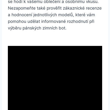
se hodí k vašemu‌ oblečení ​a​ osobnímu vkusu.
Nezapomeňte také prověřit‌ zákaznické recenze
a ‍hodnocení jednotlivých⁢ modelů, které vám
pomohou ‍udělat⁢ informované rozhodnutí při
výběru​ pánských‍ zimních ‌bot.