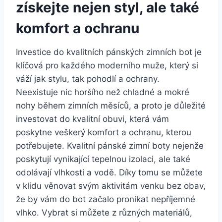
získejte nejen styl, ale také
komfort a ochranu
Investice do ​kvalitních pánských zimních bot je
klíčová pro ⁢každého moderního muže, ⁤který‍ si
‍váží jak stylu, tak pohodlí a ochrany.
Neexistuje nic horšího než chladné a mokré
nohy během zimních měsíců, a proto⁢ je⁢ důležité
investovat do ‌kvalitní obuvi, která vám
poskytne veškerý komfort ⁣a ochranu, kterou
potřebujete. Kvalitní pánské zimní boty nejenže⁣
poskytují vynikající tepelnou izolaci, ale také
‍odolávají ‍vlhkosti a vodě. Díky‌ tomu se⁣ můžete​
v klidu věnovat svým aktivitám venku bez obav,‌
že by vám do bot⁣ začalo ​pronikat nepříjemné
vlhko. Vybrat si můžete z různých materiálů,