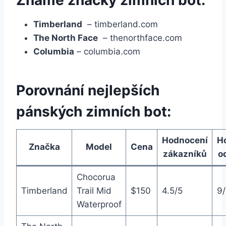
Známé ‍značky zimních bot:
Timberland
‍ – timberland.com
The⁤ North Face
⁣ – thenorthface.com
Columbia
– columbia.com
Porovnání⁤ nejlepších
⁢pánských zimních bot:
Hodnocení⁣
H
Značka
Model
Cena
zákazníků
o
Chocorua
Timberland
‌Trail Mid
$150
4.5/5
9/
Waterproof