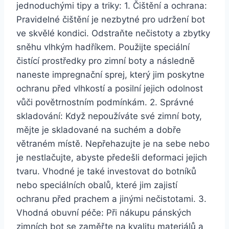
jednoduchými tipy⁣ a triky: 1. Čištění‍ a ochrana:
⁤Pravidelné čištění je nezbytné pro udržení bot
ve skvělé kondici. Odstraňte ‌nečistoty a zbytky
sněhu vlhkým hadříkem. ‍Použijte speciální
čistící ⁣prostředky ⁢pro zimní boty a následně
naneste impregnační sprej, který jim poskytne
ochranu před vlhkostí a posilní jejich odolnost
vůči povětrnostním podmínkám. 2. Správné
skladování: Když nepoužíváte své zimní boty,
mějte je skladované⁣ na suchém‍ a dobře
větraném místě. ‍Nepřehazujte je na sebe nebo
je nestlačujte, abyste předešli‍ deformaci jejich
tvaru. Vhodné ‍je také investovat do botníků
nebo speciálních obalů, které ⁣jim zajistí
ochranu před prachem a⁣ jinými nečistotami. 3.⁢
Vhodná obuvní péče: Při nákupu ⁢pánských
zimních bot ‍se zaměřte na kvalitu⁢ materiálů‌ a