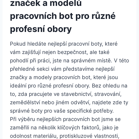
značek a modelů
pracovních bot⁢ pro různé
profesní obory
Pokud hledáte nejlepší pracovní boty, ⁢které
vám zajišťují ⁢nejen bezpečnost,⁢ ale také
pohodlí ​při práci, ⁢jste‍ na správném ​místě. V této
přehledné sekci vám představíme nejlepší
značky a⁤ modely pracovních bot,‍ které jsou
ideální pro různé ⁢profesní obory. ‍Bez⁣ ohledu⁢ na
to,⁢ zda pracujete ve‍ stavebnictví, stravování,
⁢zemědělství nebo jiném⁣ odvětví, najdete ⁤zde ty
správné boty‌ pro vaše specifické‍ potřeby.
Při ⁢výběru‌ nejlepších pracovních bot ⁤jsme ‌se‍
zaměřili ‌na několik klíčových faktorů,⁤ jako‌ je
odolnost materiálu, protiskluzové vlastnosti,