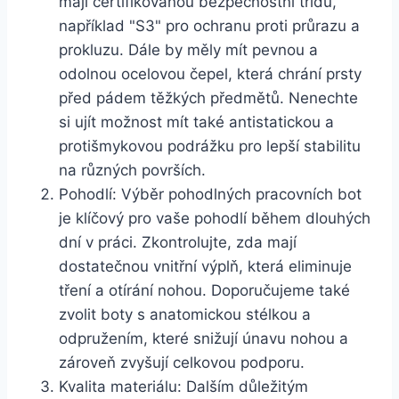
mají certifikovanou bezpečnostní třídu,
⁢například "S3" pro ⁣ochranu‍ proti průrazu a
prokluzu.‍ Dále‌ by měly⁤ mít pevnou a
⁤odolnou ocelovou⁤ čepel,‍ která⁣ chrání prsty
⁤před pádem⁢ těžkých ‌předmětů. Nenechte
si ujít možnost ​mít také antistatickou ⁣a
protišmykovou podrážku pro lepší stabilitu
na různých površích.
Pohodlí: Výběr pohodlných pracovních ​bot
je klíčový pro vaše pohodlí během dlouhých
dní v práci. Zkontrolujte, zda mají
dostatečnou vnitřní výplň, která eliminuje⁢
tření a otírání nohou. Doporučujeme‍ také
zvolit boty s⁣ anatomickou stélkou‌ a‍
odpružením, které⁣ snižují‌ únavu ⁣nohou a
zároveň zvyšují celkovou podporu.
Kvalita materiálu: Dalším důležitým​