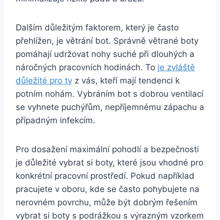
Dalším důležitým faktorem, který je často
přehlížen,⁢ je větrání bot. ⁤Správně větrané⁤ boty
pomáhají udržovat nohy‍ suché při dlouhých‌ a
‌náročných pracovních hodinách. To
je zvláště
důležité pro ​ty
z⁢ vás, kteří mají tendenci k
potním nohám. ⁣Vybráním bot s dobrou ventilací
se vyhnete puchýřům, nepříjemnému zápachu a
případným infekcím.
Pro​ dosažení maximální pohodlí‌ a bezpečnosti
je důležité ‌vybrat si ⁣boty, které jsou vhodné pro
konkrétní pracovní prostředí. Pokud například
pracujete​ v oboru,⁤ kde se často pohybujete na
nerovném povrchu, ​může být dobrým‌ řešením
vybrat si ‌boty ⁣s podrážkou s ⁣výrazným vzorkem⁤