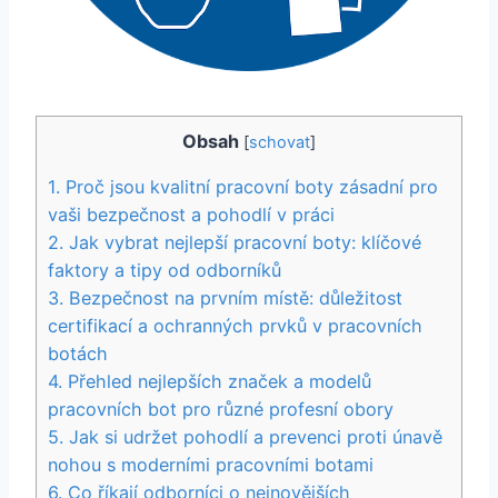
Obsah
[
schovat
]
1. Proč ⁣jsou kvalitní pracovní ​boty zásadní pro
vaši bezpečnost a ⁤pohodlí⁤ v práci
2. Jak⁤ vybrat nejlepší pracovní⁢ boty:⁢ klíčové
faktory a tipy od⁤ odborníků
3. Bezpečnost⁢ na prvním místě:⁢ důležitost
⁣certifikací a ochranných prvků v pracovních
‌botách
4. Přehled nejlepších značek a modelů
pracovních bot⁢ pro různé profesní obory
5. Jak‍ si udržet ​pohodlí a prevenci proti únavě
nohou s​ moderními pracovními botami
6. Co říkají ‍odborníci o nejnovějších