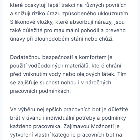
které poskytují lepší‍ trakci‌ na⁤ různých površích⁤
a⁣ snižují riziko úrazu způsobeného uklouznutím.
Silikonové vložky, které absorbují nárazy, jsou
také důležité pro maximální ⁣pohodlí a prevenci
únavy při dlouhodobém stání ‍nebo ​chůzi.
Dodatečnou bezpečností a komfortem ⁣je
použití‌ voděodolných⁢ materiálů,‍ které chrání
před vniknutím⁤ vody nebo⁤ olejových látek. Tím
se ⁢zajišťuje suchost nohou ​i v⁢ náročných
pracovních‍ podmínkách.
Ve výběru nejlepších pracovních​ bot je důležité
brát v úvahu ​i individuální⁣ potřeby a podmínky‌
každého pracovníka. Zajímavou Možností je
vytvoření ⁣vlastní ⁢kategorie pracovních ⁢bot na