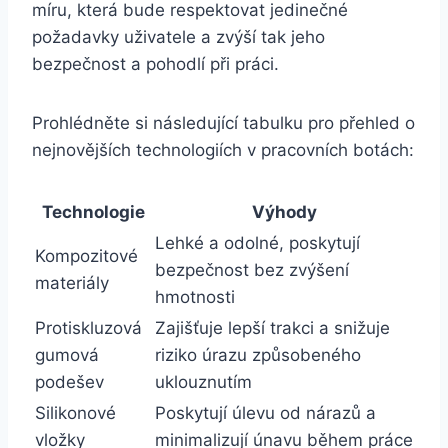
míru, ‌která bude respektovat jedinečné⁢
požadavky uživatele a ⁢zvýší tak jeho
bezpečnost a pohodlí při práci.
Prohlédněte si ⁤následující​ tabulku pro přehled ⁤o
⁢nejnovějších technologiích v ⁣pracovních botách:
Technologie
Výhody
Lehké a⁤ odolné, poskytují
Kompozitové
bezpečnost⁣ bez zvýšení
materiály
hmotnosti
Protiskluzová
Zajišťuje⁢ lepší trakci‍ a snižuje
gumová
riziko úrazu způsobeného
‍podešev
uklouznutím
Silikonové
Poskytují úlevu od nárazů a
vložky
⁤minimalizují ‌únavu během ⁤práce