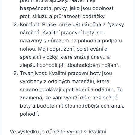
bezpečnostní prvky, ⁣jako‍ jsou odolnost
proti skluzu a průraznosti podrážky.
Komfort: Práce může být náročná a ⁣fyzicky
náročná. Kvalitní pracovní boty jsou
navrženy ⁢s důrazem na​ pohodlí a‌ podporu
⁣nohou. Mají odpružení, polstrování a
⁢speciální vložky, které snižují‌ únavu a
zlepšují pohodlí při dlouhodobém nošení.
Trvanlivost: Kvalitní pracovní​ boty​ jsou
vyrobeny ⁤z odolných​ materiálů, které
snadno odolávají ⁤opotřebení ⁢a oděrům. To
‍znamená,‌ že vám vydrží déle než běžné
boty‍ a‌ budete mít dlouhodobější​ ochranu⁣ a
pohodlí.
Ve ‍výsledku je důležité vybrat si kvalitní