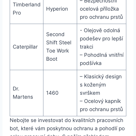
– Bezpečnostní
Timberland
Hyperion
ocelová příložka
Pro
⁢pro ochranu prstů
-​ Olejově odolná
Second
podešev pro lepší
Shift Steel
Caterpillar
‌trakci
Toe ‍Work
– Pohodlná vnitřní
⁢Boot
podšívka
– Klasický⁢ design
s koženým
Dr. ​
1460
svrškem
Martens
– Ocelový ⁤kapník
pro⁤ ochranu‍ prstů
Nebojte ‍se investovat do​ kvalitních ⁤pracovních
⁣bot, které vám poskytnou ochranu a pohodlí ​po