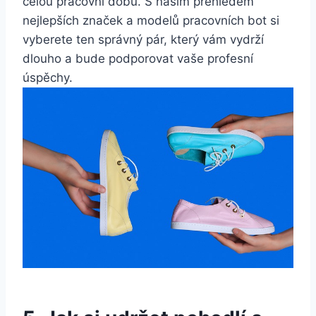
⁢celou ⁤pracovní ⁤dobu. S naším přehledem
nejlepších značek ⁣a modelů pracovních‍ bot ‌si
vyberete ten správný pár, který ‍vám vydrží
dlouho a⁤ bude ⁢podporovat ​vaše profesní⁢
úspěchy.