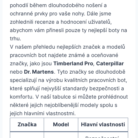
‌pohodlí během dlouhodobého nošení a
ochranné prvky pro vaše nohy. Dále jsme
zohlednili‍ recenze a hodnocení uživatelů,
abychom‍ vám přinesli pouze⁣ ty nejlepší ‌boty ​na
trhu.
V ⁤našem přehledu nejlepších ‌značek a modelů
⁢pracovních bot‍ najdete známé a oceňované
značky, jako jsou
Timberland Pro
,⁣
Caterpillar
⁤
nebo⁤
Dr. Martens
. Tyto značky se dlouhodobě⁢
specializují‍ na výrobu kvalitních pracovních bot,
které ⁢splňují ‌nejvyšší ⁣standardy bezpečnosti a
komfortu.‌ V ‌naší ‍tabulce si můžete⁢ prohlédnout
některé‌ jejich​ nejoblíbenější modely spolu s
jejich hlavními ‌vlastnostmi.
Značka
Model
Hlavní ‌vlastnosti