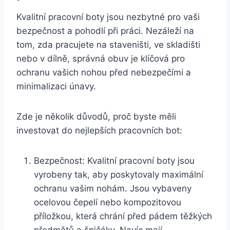
Kvalitní pracovní boty ‍jsou⁤ nezbytné pro vaši
bezpečnost a pohodlí⁤ při ‍práci. Nezáleží na
tom, zda‌ pracujete na staveništi, ve skladišti
nebo v ⁤dílně, správná ⁣obuv ⁤je klíčová pro
ochranu vašich⁢ nohou před nebezpečími a
minimalizaci ⁢únavy.
Zde je několik ⁣důvodů, proč byste měli
investovat do ‍nejlepších pracovních⁣ bot:
Bezpečnost: Kvalitní pracovní boty jsou
vyrobeny tak, aby poskytovaly maximální⁤
ochranu ⁢vašim nohám. ⁤Jsou ‌vybaveny
ocelovou čepelí nebo kompozitovou
příložkou, která‍ chrání před pádem těžkých
předmětů a špičáky. Navíc mají