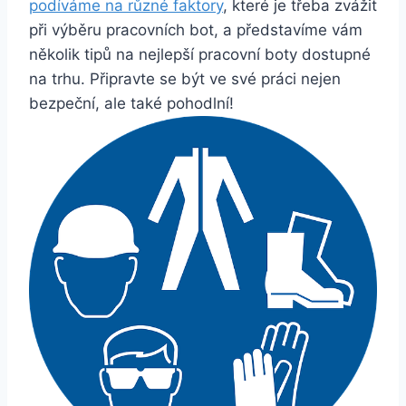
podíváme ‌na různé⁢ faktory
, které ​je třeba zvážit
při ⁤výběru ⁤pracovních bot,​ a ⁢představíme vám​
několik ⁣tipů na nejlepší pracovní boty dostupné
na‌ trhu. Připravte se ‌být ‌ve‍ své práci nejen
bezpeční, ale také‌ pohodlní!