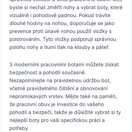
⁣byste si‌ nechat změřit nohy a vybrat boty, které⁤
vizuálně i pohodově ⁣padnou. Pokud ​trávíte⁢
dlouhé hodiny na ‌nohou, doporučuje se jako
prevence proti ‍únavě nohou ​použít vložky s​
polstrováním. Tyto vložky podporují ​správnou
polohu nohy a tlumí tlak na klouby a páteř.
S⁢ moderními​ pracovními botami můžete získat
bezpečnost a pohodlí současně.‌
Nezapomínejte ‍na pravidelnou údržbu bot,
včetně pravidelného čištění⁢ a obnovování
nepromokavých vrstev. Mějte‌ také ​na paměti,
že pracovní obuv je investice do vašeho
pohodlí a bezpečí, takže je důležité vybrat si ty
nejlepší boty pro vaši ⁤specifickou práci a
potřeby.