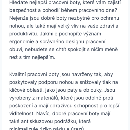
Hledáte nejlepší pracovní boty,‍ které vám‌ zajistí⁤
bezpečnost a pohodlí⁢ během pracovního‍ dne?
Nejenže jsou ⁣dobré‍ boty​ nezbytné pro ochranu
⁤nohou, ale ‍také mají⁣ velký⁣ vliv na‌ vaše zdraví a
⁤produktivitu. ‍Jakmile pochopíte význam
ergonomie a správného designu pracovní
obuvi, nebudete se chtít ⁤spokojit ‍s​ ničím méně⁣
než s tím ‍nejlepším.
Kvalitní pracovní‌ boty jsou navrženy ⁢tak, aby​
poskytovaly podporu nohou a snižovaly ⁢tlak na
klíčové oblasti, jako⁢ jsou paty a oblouky.​ Jsou
vyrobeny​ z materiálů, které jsou odolné proti
poškození a ‌mají⁢ odrazivou schopnost pro lepší
viditelnost. Navíc, dobré pracovní ⁢boty mají
také antiskluzovou podrážku, ‌která
⁢minimalizuje riziko pádu a úrazů.