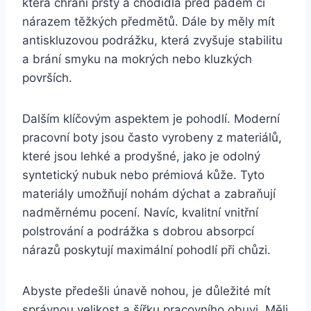
která chrání prsty a⁣ chodidla před pádem či
nárazem těžkých předmětů. Dále by měly mít
antiskluzovou podrážku, ⁣která zvyšuje ⁢stabilitu
a brání smyku na mokrých nebo kluzkých​
površích.
Dalším klíčovým aspektem je pohodlí. Moderní
pracovní‍ boty​ jsou často vyrobeny ⁣z materiálů,⁤
které ‍jsou‌ lehké a ​prodyšné, ⁢jako je odolný⁢
syntetický ‌nubuk nebo prémiová kůže. Tyto
materiály ⁣umožňují nohám ​dýchat a zabraňují
nadměrnému pocení. Navíc, kvalitní vnitřní⁤
polstrování a podrážka‌ s dobrou ‍absorpcí​
nárazů poskytují maximální pohodlí při chůzi.
Abyste ⁣předešli únavě nohou, je důležité⁣ mít ​
správnou velikost‍ a šířku pracovního obuvi.​ Měli