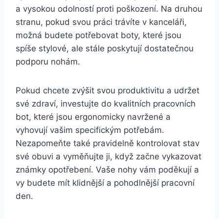
a vysokou​ odolností proti⁣ poškození. ⁣Na ⁢druhou
‌stranu, pokud⁤ svou práci​ trávíte ‌v​ kanceláři,
možná budete ⁤potřebovat boty, které​ jsou
spíše stylové, ale stále poskytují dostatečnou⁣
podporu ​nohám.
Pokud ‍chcete ​zvýšit⁢ svou produktivitu a udržet
své zdraví, investujte do​ kvalitních pracovních
bot, které jsou ergonomicky⁣ navržené ⁤a
⁤vyhovují vašim specifickým ‍potřebám.
Nezapomeňte také pravidelně kontrolovat stav⁣
své obuvi a vyměňujte ‍ji, když začne vykazovat
známky opotřebení.⁤ Vaše nohy‌ vám poděkují a
vy budete mít klidnější a pohodlnější pracovní
den.