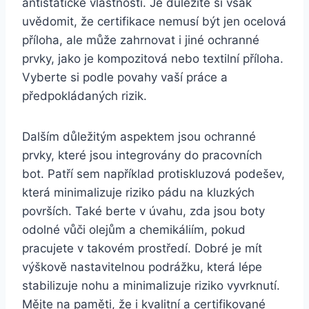
antistatické vlastnosti. Je důležité si však
⁣uvědomit, že ⁣certifikace ⁤nemusí být⁣ jen‍ ocelová
příloha, ale‍ může zahrnovat i ‍jiné‍ ochranné⁣
prvky,⁢ jako ⁣je kompozitová nebo ⁣textilní příloha.
Vyberte⁣ si podle povahy ​vaší práce a
⁢předpokládaných rizik.
Dalším důležitým‌ aspektem jsou ‍ochranné
prvky, které jsou integrovány do pracovních
bot. Patří sem například protiskluzová podešev,
která ​minimalizuje riziko pádu⁢ na kluzkých⁢
površích.⁣ Také berte v ⁢úvahu,‌ zda jsou⁣ boty
odolné vůči ⁤olejům ‌a ⁣chemikáliím, ‍pokud
pracujete⁤ v takovém prostředí. ‌Dobré⁢ je mít
výškově nastavitelnou podrážku, která lépe
⁣stabilizuje nohu a minimalizuje‌ riziko vyvrknutí.
Mějte na paměti, že i kvalitní a certifikované