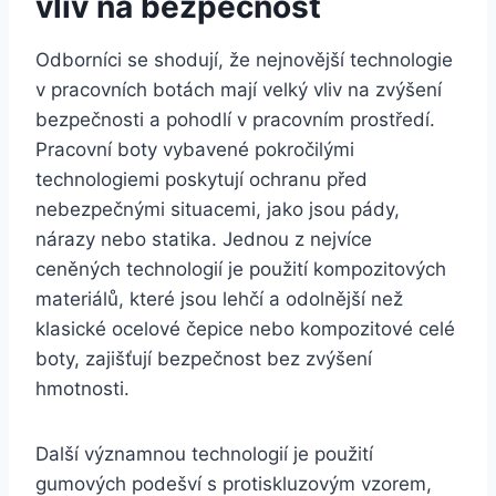
vliv ⁣na bezpečnost
Odborníci se ⁢shodují, že⁣ nejnovější technologie
v pracovních botách mají velký vliv na zvýšení
bezpečnosti a pohodlí⁢ v pracovním ‍prostředí.
Pracovní⁢ boty⁢ vybavené ⁢pokročilými​
technologiemi poskytují ochranu před
nebezpečnými situacemi, jako ⁢jsou pády,‍
nárazy nebo ‍statika.⁤ Jednou z nejvíce
ceněných technologií je použití kompozitových
materiálů,⁣ které jsou⁢ lehčí a odolnější ⁣než
klasické ocelové čepice nebo kompozitové celé
‌boty, zajišťují⁤ bezpečnost bez zvýšení
hmotnosti.
Další významnou technologií je ⁢použití⁤
gumových podešví s protiskluzovým ​vzorem,