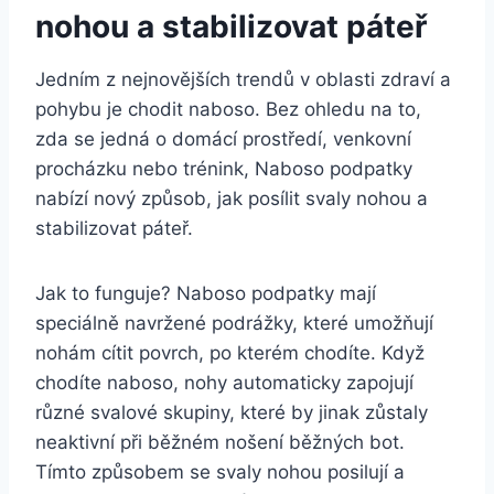
nohou a stabilizovat‌ páteř
Jedním z nejnovějších trendů v⁢ oblasti zdraví a
pohybu je chodit naboso. Bez ohledu na to,
zda se jedná o ⁢domácí prostředí,​ venkovní
procházku nebo ‌trénink,⁢ Naboso‌ podpatky
⁢nabízí ‍nový⁢ způsob, jak posílit svaly nohou⁤ a
stabilizovat páteř.
Jak to funguje? Naboso podpatky ⁣mají
speciálně navržené podrážky,‌ které umožňují
nohám cítit povrch, po kterém chodíte. Když
chodíte naboso, nohy automaticky zapojují
různé⁢ svalové skupiny, které ‍by jinak ‌zůstaly
neaktivní při běžném nošení běžných bot.
Tímto způsobem se​ svaly ⁤nohou posilují a