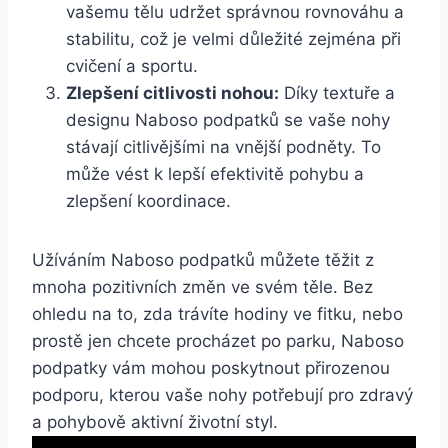
⁤vašemu tělu udržet správnou rovnováhu a
stabilitu, což je velmi⁢ důležité zejména při
cvičení a​ sportu.
Zlepšení ⁢citlivosti nohou:
‍Díky textuře a
designu Naboso podpatků se vaše nohy
stávají citlivějšími na⁣ vnější podněty. To
může vést k lepší efektivitě pohybu a⁣
zlepšení koordinace.
Užíváním Naboso podpatků můžete těžit z
‌mnoha pozitivních ‌změn ve svém ⁤těle.‌ Bez
ohledu na to, zda trávíte hodiny ve fitku, nebo
prostě jen​ chcete procházet po‌ parku, Naboso
podpatky⁣ vám mohou poskytnout přirozenou
podporu, kterou vaše⁤ nohy ‌potřebují​ pro zdravý
a pohybově aktivní životní styl.