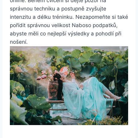
online.⁣ Během cvičení si dejte pozor ⁤na
správnou techniku a postupně zvyšujte‌
intenzitu ⁢a délku tréninku. Nezapomeňte si‌ také
pořídit správnou velikost Naboso podpatků,⁤
abyste měli co nejlepší​ výsledky‌ a pohodlí při
nošení.