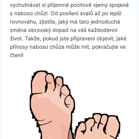
vychutnávat si ​příjemné pocitové vjemy spojené
s naboso chůzí. Od posílení svalů až ​po lepší
rovnováhu, zjistíte, jaký má‍ tato jednoduchá
změna obrovský dopad na ⁣váš každodenní
život. Takže,‍ pokud jste připraveni objevit, jaké
přínosy naboso chůze může ⁤mít, pokračujte ve
čtení!