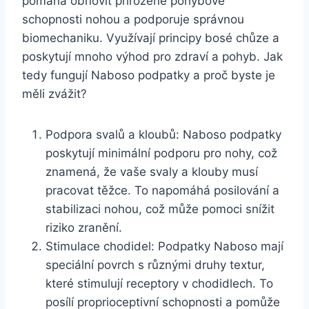
pomáhá obnovit⁣ přirozené pohybové
schopnosti nohou a podporuje správnou⁣
biomechaniku. Využívají⁤ principy bosé ⁢chůze ⁢a
poskytují mnoho výhod pro zdraví a ⁢pohyb. Jak
‌tedy fungují ⁣Naboso podpatky a⁤ proč⁤ byste je
měli ⁢zvážit?
Podpora svalů a kloubů: Naboso podpatky
poskytují ⁢minimální⁣ podporu​ pro nohy,‌ což⁤
znamená, ⁣že vaše svaly a klouby musí
pracovat​ těžce. To napomáhá posilování⁢ a
⁢stabilizaci ‍nohou, ​což může pomoci ⁤snížit
riziko zranění.
Stimulace chodidel: Podpatky Naboso mají
speciální povrch s různými ‌druhy textur,
které stimulují receptory v chodidlech. To
posílí proprioceptivní schopnosti a pomůže