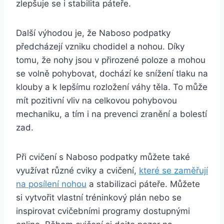
zlepšuje se i stabilita páteře.
Další výhodou je, že Naboso podpatky
předcházejí vzniku ‍chodidel ​a nohou.⁢ Díky
tomu, že nohy jsou v přirozené poloze a mohou
se ⁤volně‌ pohybovat,⁤ dochází ⁢ke snížení tlaku na
⁤klouby a k lepšímu ‌rozložení⁤ váhy těla.⁤ To‌ může
mít pozitivní vliv na celkovou pohybovou
mechaniku, a tím i na prevenci‍ zranění a bolestí
zad.
Při cvičení s Naboso ‌podpatky můžete také
využívat různé cviky a cvičení,⁤
které se zaměřují
na posílení nohou
⁢a ‍stabilizaci páteře. Můžete
si vytvořit vlastní tréninkový ⁣plán nebo ‌se
inspirovat cvičebními programy dostupnými