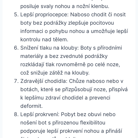
⁤posiluje svaly⁣ nohou a ⁢nožní ⁢klenbu.
Lepší propriocepce: Naboso chodit či nosit
boty‍ bez podrážky zlepšuje pocitovou
informaci o pohybu​ nohou a umožňuje⁤ lepší
kontrolu nad tělem.
Snížení tlaku ⁣na klouby: Boty s přírodními
materiály a bez ⁤zvednuté podrážky
‌rozkládají tlak ​rovnoměrně po ‍celé noze,
což​ snižuje zátěž ⁢na klouby.
Zdravější chodidla: Chůze naboso nebo v
botách, které⁣ se přizpůsobují noze, ⁣přispívá
k lepšímu zdraví chodidel a⁤ prevenci
deformit.
Lepší prokrvení: Pobyt bez obuvi nebo
nošení bot s přirozenou flexibilitou
podporuje lepší prokrvení nohou a přináší