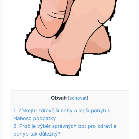
Obsah
[
schovat
]
1. Získejte zdravější nohy a lepší pohyb‍ s
Naboso podpatky
2. ⁢Proč​ je ​výběr správných⁣ bot pro⁣ zdraví a
pohyb ‍tak důležitý?