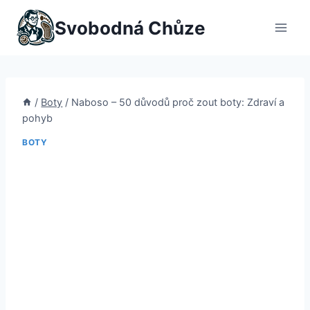
Přeskočit
Svobodná Chůze
na
obsah
/
Boty
/
Naboso – 50 důvodů proč zout boty: Zdraví a
pohyb
BOTY