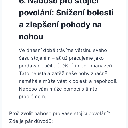
6. Naboso pro stojící
povolání: ‍Snížení bolesti
a zlepšení pohody ⁤na
nohou
Ve dnešní době trávíme většinu svého⁤
času stojením – ⁤ať ‍už⁣ pracujeme jako⁣
prodavači, ​učitelé,⁤ číšníci⁤ nebo manažeři.
‌Tato neustálá zátěž naše ‍nohy značně
namáhá⁢ a může vést k bolesti a nepohodlí.
Naboso vám⁤ může⁢ pomoci s⁣ tímto‌
problémem. ‍
Proč zvolit naboso pro vaše stojící povolání?​
Zde ​je pár důvodů: