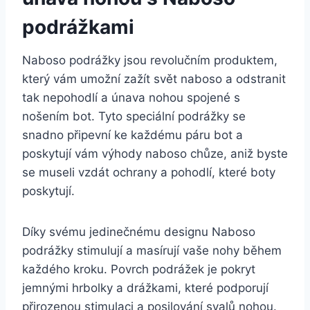
podrážkami
Naboso podrážky jsou ⁤revolučním produktem,
který vám umožní‌ zažít ⁤svět naboso a odstranit
tak ‌nepohodlí a únava nohou spojené s
nošením bot. Tyto speciální⁣ podrážky se
snadno připevní⁤ ke každému páru bot‍ a
poskytují vám výhody naboso chůze, aniž byste
se museli vzdát ochrany a⁤ pohodlí, které boty‍
poskytují.
Díky ​svému jedinečnému designu Naboso
podrážky stimulují a masírují⁣ vaše nohy během
každého​ kroku. Povrch podrážek ⁤je pokryt
‌jemnými hrbolky a drážkami, které podporují
⁢přirozenou stimulaci a posilování svalů nohou.