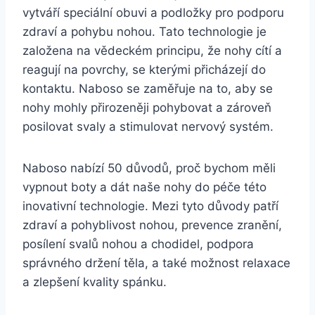
vytváří⁣ speciální obuvi a ‌podložky ⁢pro podporu
zdraví a pohybu nohou. ​Tato​ technologie je
založena na vědeckém principu, že ⁢nohy cítí ⁣a
reagují‌ na povrchy,⁣ se kterými přicházejí do
kontaktu. Naboso se zaměřuje na to,‌ aby se
nohy mohly přirozeněji pohybovat a zároveň
posilovat svaly a stimulovat⁢ nervový systém.
Naboso nabízí ‍50 důvodů,‍ proč bychom měli
⁤vypnout boty a dát naše nohy do péče této
inovativní⁢ technologie. Mezi tyto důvody⁤ patří
zdraví a pohyblivost nohou,‍ prevence zranění,
posílení ‍svalů nohou a chodidel, podpora
správného držení těla, a také možnost relaxace
a zlepšení kvality spánku.