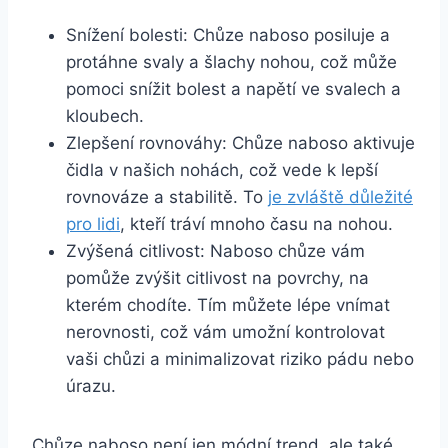
Snížení bolesti: ⁢Chůze naboso posiluje‍ a
protáhne svaly ⁤a šlachy nohou, což⁣ může⁤
pomoci snížit bolest a napětí ve svalech a
kloubech.
Zlepšení rovnováhy: Chůze naboso aktivuje
čidla v našich nohách, což vede k lepší
rovnováze a stabilitě. ‍To
je zvláště důležité
pro lidi
, kteří tráví mnoho času na nohou.
Zvýšená ⁣citlivost: Naboso chůze vám
pomůže zvýšit citlivost na povrchy, na
kterém ‍chodíte. Tím ⁢můžete ‍lépe vnímat
nerovnosti, což vám umožní‌ kontrolovat
vaši chůzi a minimalizovat riziko pádu nebo
úrazu.
Chůze naboso není jen módní trend, ⁢ale také ​