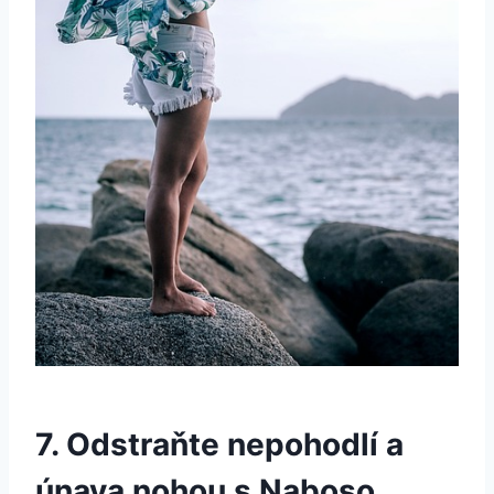
7. Odstraňte⁢ nepohodlí a
únava nohou s Naboso