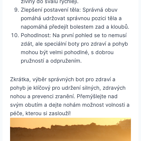
živiny do svalů rychleji.
Zlepšení postavení těla: Správná obuv
⁣pomáhá udržovat správnou⁣ pozici ⁢těla a
napomáhá předejít bolestem⁤ zad a kloubů.
Pohodlnost: Na první⁤ pohled⁤ se to nemusí
zdát, ale⁤ speciální boty pro zdraví a⁣ pohyb
mohou být velmi pohodlné, s ⁤dobrou
‍pružností a odpružením.
Zkrátka, výběr správných bot pro zdraví a
pohyb je ⁢klíčový ​pro udržení ⁣silných, zdravých
nohou ​a ⁢prevenci zranění. Přemýšlejte⁤ nad
svým obutím a dejte‍ nohám možnost volnosti a
péče, ‍kterou si ‍zaslouží!