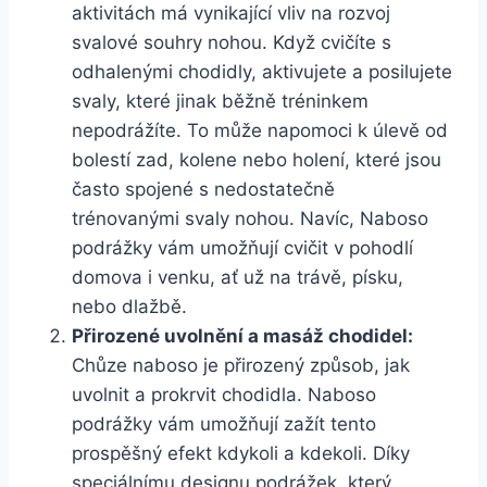
aktivitách má ‌vynikající vliv‌ na ⁢rozvoj
svalové souhry nohou. Když ​cvičíte s
odhalenými ‍chodidly, aktivujete a posilujete
svaly, které jinak běžně tréninkem
nepodrážíte. To může napomoci k úlevě od
bolestí zad, kolene nebo holení, které ​jsou
‍často spojené s nedostatečně
trénovanými⁤ svaly⁤ nohou. Navíc, Naboso
podrážky vám umožňují cvičit v ‍pohodlí
domova ‌i venku, ať už ​na ‍trávě, písku,
⁤nebo‌ dlažbě.
Přirozené uvolnění a masáž chodidel:
Chůze naboso je přirozený způsob, jak
uvolnit a prokrvit chodidla. Naboso
podrážky ⁤vám ‌umožňují zažít tento
prospěšný efekt kdykoli a kdekoli. Díky
speciálnímu designu podrážek,⁤ který