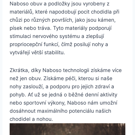
Naboso ​obuv a podložky ⁢jsou⁣ vyrobeny z
⁣materiálů, ‍které napodobují pocit ⁢chodidla při
‌chůzi po různých površích, jako ​jsou kámen,
písek nebo tráva. Tyto materiály podporují
stimulaci nervového systému a​ zlepšují
propriocepční funkcí, čímž posilují nohy a
vytvářejí větší stabilitu.
Zkrátka, díky ⁤Naboso ‌technologii získáme ⁣více
než ​jen obuv. Získáme ​péči, kterou si naše
⁣nohy zaslouží,⁣ a podporu pro jejich ⁢zdraví a
pohyb. ⁢Ať už se jedná ‍o běžné denní aktivity
nebo ⁣sportovní výkony, ⁣Naboso nám umožní⁣
dosáhnout maximálního potenciálu našich
chodidel​ a nohou.