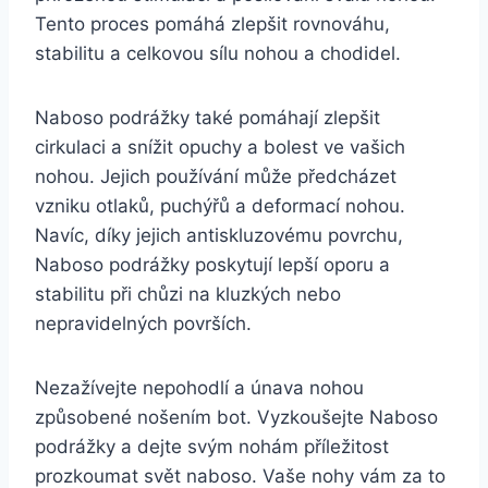
Tento proces pomáhá zlepšit rovnováhu,
stabilitu a ‍celkovou sílu ⁣nohou a chodidel.
Naboso podrážky také⁤ pomáhají zlepšit
cirkulaci a snížit ⁢opuchy a bolest ve ‍vašich
nohou. Jejich používání⁢ může ​předcházet
vzniku otlaků, puchýřů a deformací nohou.
Navíc, díky jejich antiskluzovému povrchu,
⁢Naboso podrážky ​poskytují lepší oporu ⁢a
stabilitu při chůzi na kluzkých nebo
nepravidelných površích.
Nezažívejte ​nepohodlí a únava nohou
způsobené nošením bot. Vyzkoušejte Naboso‍
podrážky a dejte⁣ svým nohám‍ příležitost
prozkoumat svět naboso. Vaše nohy vám⁣ za‍ to