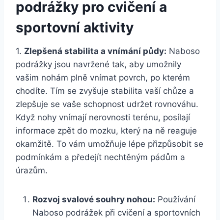
podrážky pro ​cvičení a
sportovní aktivity
1.
Zlepšená⁣ stabilita​ a vnímání půdy:
Naboso
podrážky⁤ jsou navržené tak, aby umožnily
vašim nohám plně vnímat‌ povrch, po kterém
chodíte. Tím se zvyšuje stabilita vaší chůze a
zlepšuje se ‌vaše schopnost‌ udržet rovnováhu.
Když nohy vnímají nerovnosti ⁢terénu, posílají
informace zpět do mozku, ‍který na ně reaguje
okamžitě.⁣ To vám umožňuje lépe přizpůsobit se
podmínkám a předejít nechtěným‌ pádům⁣ a
úrazům.
Rozvoj ‍svalové souhry ‌nohou:
Používání
Naboso podrážek⁣ při cvičení a‍ sportovních