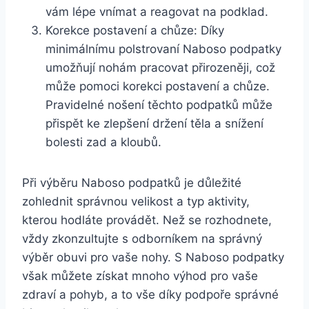
vám lépe vnímat ⁤a reagovat na podklad.
Korekce postavení a chůze:⁤ Díky⁤
minimálnímu​ polstrovaní Naboso podpatky
umožňují nohám pracovat ⁣přirozeněji, ⁤což ​
může pomoci korekci postavení a chůze.
Pravidelné‌ nošení těchto podpatků může
přispět ke⁤ zlepšení držení těla a‌ snížení
bolesti zad a kloubů.
Při​ výběru Naboso podpatků je důležité
‍zohlednit správnou velikost a typ aktivity,​
kterou hodláte​ provádět.​ Než se⁣ rozhodnete,
vždy zkonzultujte s odborníkem na​ správný
výběr obuvi ⁤pro vaše ‌nohy. ⁣S Naboso⁣ podpatky
však​ můžete získat mnoho výhod pro vaše
zdraví a ‌pohyb, a ⁤to vše‍ díky podpoře správné