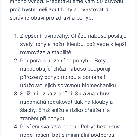
mnoho výhod. ⁣Představujeme vám 50⁣ důvodů,
proč byste měli zout boty a investovat do
správné obuvi pro zdraví a pohyb.
Zlepšení rovnováhy: Chůze naboso⁤ posiluje⁤
svaly nohy a nožní klenbu,‌ což ​vede k ⁤lepší
rovnováze a stabilitě.
Podpora přirozeného pohybu: Boty
⁢napodobující⁤ chůzi naboso ⁤podporují
‌přirozený pohyb‌ nohou a pomáhají
udržovat jejich ⁢správnou⁣ biomechaniku.
Snížení rizika zranění: Správná obuv
napomáhá redukovat tlak na klouby a
šlachy, čímž​ snižuje riziko⁢ přetížení⁤ a
zranění při ‍pohybu.
Posílení svalstva nohou: Pobyt bez obuvi
nebo nošení bot ⁤s ‌minimální podporou