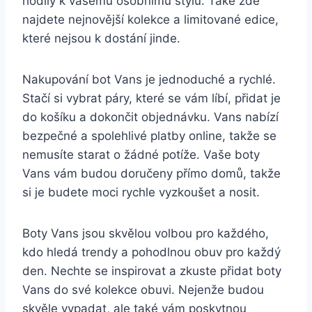
hodily k vašemu osobnímu ‍stylu. Také zde
najdete nejnovější kolekce⁣ a limitované edice,
⁤které nejsou k dostání jinde.
Nakupování bot Vans je jednoduché a rychlé.
Stačí si vybrat páry, které se vám líbí,⁢ přidat je
do košíku a dokončit objednávku.​ Vans nabízí
bezpečné a spolehlivé platby online, takže se⁤
nemusíte starat o žádné potíže. Vaše boty
Vans ‌vám budou doručeny přímo domů, takže
si‌ je budete moci rychle vyzkoušet a nosit.
Boty Vans jsou skvělou volbou pro každého,
kdo hledá ⁣trendy a ​pohodlnou obuv pro každý
den. Nechte se inspirovat a zkuste přidat⁢ boty
Vans do své kolekce obuvi. Nejenže budou
skvěle vypadat, ale také⁢ vám poskytnou