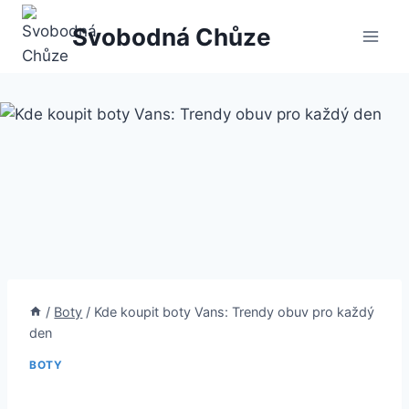
Přeskočit
Svobodná Chůze
na
obsah
/
Boty
/
Kde koupit boty Vans: Trendy obuv pro každý
den
BOTY