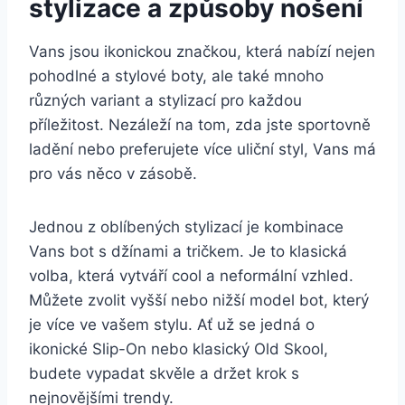
stylizace a způsoby nošení
Vans jsou ikonickou ⁣značkou, která nabízí nejen⁢
pohodlné a stylové boty, ale také⁣ mnoho
různých variant a stylizací pro každou
příležitost. Nezáleží na tom, zda jste sportovně
ladění nebo preferujete více uliční styl, Vans má
pro vás⁣ něco v zásobě.
Jednou ‍z oblíbených ‍stylizací je kombinace
Vans bot ⁣s ⁤džínami a ⁣tričkem. Je to‌ klasická
volba, která vytváří cool a ​neformální vzhled.
Můžete zvolit vyšší nebo⁤ nižší⁣ model bot, který
⁣je⁢ více ve vašem stylu. Ať už se jedná o
ikonické Slip-On nebo klasický Old Skool,
budete ​vypadat‌ skvěle a držet krok s
nejnovějšími ⁢trendy.