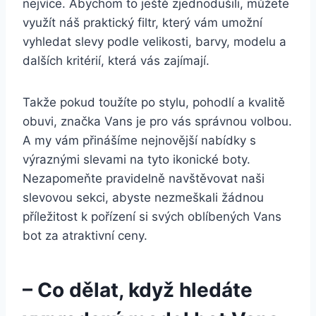
nejvíce. Abychom to ještě zjednodušili, můžete
využít náš praktický filtr, který vám ⁤umožní
vyhledat ​slevy podle velikosti, barvy, modelu a
dalších kritérií, která⁣ vás zajímají.
Takže pokud toužíte po stylu, ⁤pohodlí a‌ kvalitě
obuvi, značka⁣ Vans je ⁢pro⁣ vás správnou volbou.
A my vám přinášíme nejnovější nabídky s
výraznými⁢ slevami na tyto ikonické⁢ boty.
Nezapomeňte pravidelně ⁤navštěvovat naši
slevovou​ sekci, abyste⁤ nezmeškali žádnou
příležitost k pořízení si svých oblíbených Vans
bot za atraktivní⁣ ceny.
– Co dělat, když hledáte