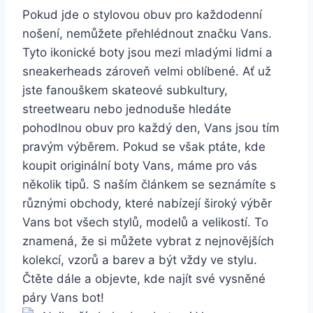
Pokud jde o stylovou obuv pro každodenní
nošení, nemůžete přehlédnout ​značku Vans.
Tyto ⁣ikonické boty ​jsou mezi mladými lidmi a
sneakerheads zároveň velmi oblíbené. Ať už
jste fanouškem skateové subkultury,
streetwearu nebo jednoduše ⁢hledáte
pohodlnou obuv pro každý den, Vans jsou ⁤tím
pravým výběrem. Pokud se však ptáte, kde ​
koupit ⁣originální boty Vans, máme pro vás
několik‌ tipů. S naším článkem se⁤ seznámíte​ s
různými obchody, které nabízejí široký ⁣výběr
Vans bot všech stylů, modelů a velikostí. To
znamená, že si můžete vybrat z nejnovějších
kolekcí, vzorů a ‌barev a být vždy ve stylu.
Čtěte dále a objevte, kde najít své vysněné
páry Vans bot!