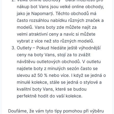
nákup bot Vans jsou velké‌ online obchody,
jako​ je Napomarți. ⁣Těchto obchodů má
často rozsáhlou nabídku různých značek ⁣a
modelů. Vans boty zde můžete najít za
velmi atraktivní ceny a navíc si můžete
vybrat z ⁣více než sto různých modelů.
Outlety – Pokud ⁣hledáte ještě výhodnější​
ceny na boty Vans, stojí ‌za to zvážit​
návštěvu outletových obchodů. V outletu
najdete boty z minulých sezón ‍často se
slevou až ⁢50​ % nebo více. I když se jedná o
minulé⁢ kolekce,​ stále ⁢se jedná o stylové a
kvalitní boty Vans, které se budou
perfektně hodit do vaší kolekce.
Doufáme, že vám tyto tipy pomohou při výběru