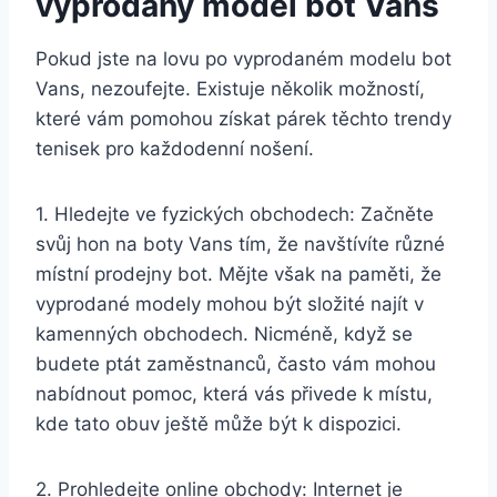
vyprodaný model bot Vans
Pokud jste na ⁣lovu po vyprodaném modelu bot
Vans, nezoufejte. Existuje několik možností,
které vám pomohou získat párek těchto trendy
tenisek pro každodenní nošení.
1. Hledejte ve fyzických obchodech: Začněte
svůj hon na boty Vans tím, že navštívíte různé
místní prodejny bot. Mějte však na paměti, že
vyprodané modely mohou být složité najít v
kamenných obchodech. Nicméně, když se
‍budete ptát zaměstnanců, často vám ‍mohou
⁢nabídnout pomoc, která vás přivede ⁤k místu,
kde tato obuv ještě může ​být k ​dispozici.
2. Prohledejte online obchody: Internet je