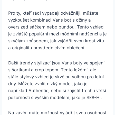
Pro ‌ty, kteří rádi vypadají odvážněji, můžete
vyzkoušet kombinaci ‍Vans bot‌ s džíny ⁤a
oversized sáčkem nebo bundou. Tento ⁢vzhled
je zvláště populární mezi módními nadšenci⁤ a je
skvělým způsobem, jak vyjádřit svou kreativitu
a originalitu ⁢prostřednictvím oblečení.
Další‌ trendy stylizací jsou Vans boty ve spojení ​
s šortkami⁢ a crop topem. Tento ležérní, ale
stále stylový vzhled je skvělou volbou pro letní
dny.⁤ Můžete zvolit nízký model, jako je
například Authentic, nebo si zajistit⁣ trochu větší
pozornosti s ⁣vyšším modelem, jako ‌je⁤ Sk8-Hi.
Na závěr, máte možnost vyjádřit svou osobnost‌