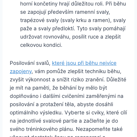
horní končetiny hrají důležitou roli. Při běhu
se zapojují především ramenní svaly,
trapézové svaly (svaly krku a ramen), svaly
paže a svaly předloktí. Tyto svaly pomáhají
udržovat rovnováhu, posílit ruce a zlepšit
celkovou kondici.
Posilování svalů,
které jsou při běhu nejvíce
zapojeny
, vám pomůže zlepšit techniku běhu,
zvyšit výkonnost a snížit riziko zranění. Důležité
je mít na paměti, že běhání by mělo být
doplňováno i dalšími cvičeními zaměřenými na
posilování a protažení těla, abyste dosáhli
optimálního výsledku. Vyberte si cviky, které cílí
na jednotlivé svalové partie a začleňte je do
svého tréninkového plánu. Nezapomeňte také