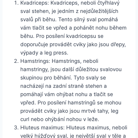
Kvadriceps: Kvadriceps, neboli čtyřhlavý
sval stehen, je jedním z nejdůležitějších
svalů při běhu. Tento silný sval pomáhá
vám tlačit se vpřed a pohánět nohu během
běhu. Pro posílení kvadricepsu se
doporučuje provádět cviky jako jsou dřepy,
výpady a leg press.
Hamstrings: Hamstrings, neboli
hamstringy, jsou další důležitou svalovou
skupinou pro běhání. Tyto svaly se
nacházejí na zadní straně stehen a
pomáhají vám ohýbat nohu a tlačit se
vpřed. Pro posílení hamstringů se mohou
provádět cviky jako jsou mrtvé tahy, leg
curl nebo ohýbání nohou v leže.
Hluteus maximus: Hluteus maximus, neboli
velký hýžďový sval, je největší sval v těle a