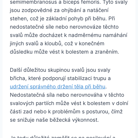
semimembranosus a biceps femoris. Tyto svaly
jsou zodpovědné za ohýbání a natáčení
stehen, což je základní pohyb při běhu. Při
nedostatečné síle nebo nerovnováze těchto
svalů může docházet k nadměrnému namáhání
jiných svalů a kloubů, což v konečném
důsledku může vést k bolestem a zraněním.
Další důležitou skupinou svalů jsou svaly
břicha, které podporují stabilizaci trupu a
udržení správného držení těla při běhu
.
Nedostatečná síla nebo nerovnováha v těchto
svalových partiích může vést k bolestem v dolní
části zad nebo k problémům s posturou, čímž
se snižuje naše běžecká výkonnost.
Je tedy důležité zaměřit se na posilování a