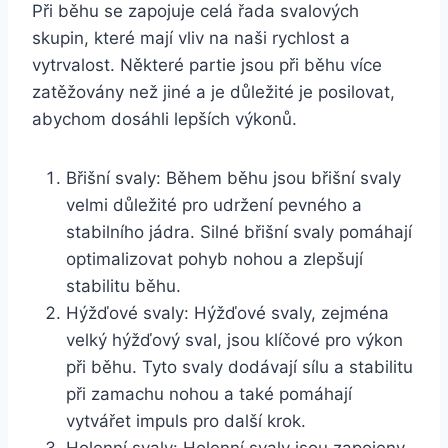
Při běhu se zapojuje celá řada svalových
skupin, které mají vliv na naši rychlost a
vytrvalost. Některé partie jsou při běhu více
zatěžovány než jiné a je důležité je posilovat,
abychom dosáhli lepších výkonů.
Břišní svaly: Během běhu jsou břišní svaly
velmi důležité pro udržení pevného a
stabilního jádra. Silné břišní svaly pomáhají
optimalizovat pohyb nohou a zlepšují
stabilitu běhu.
Hýžďové svaly: Hýžďové svaly, zejména
velký hýžďový sval, jsou klíčové pro výkon
při běhu. Tyto svaly dodávají sílu a stabilitu
při zamachu nohou a také pomáhají
vytvářet impuls pro další krok.
Holenní svaly: Holenní svaly jsou zapojeny