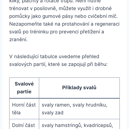
kliky, plachty a rotace trupu. Není nutné
trénovat v posilovně, můžete využít i drobné
pomůcky jako gumové pásy nebo cvičební míč.
Nezapomeňte také na protahování a regeneraci
svalů po tréninku pro prevenci přetížení a
zranění.
V následující tabulce uvedeme přehled
svalových partií, které se zapojují při běhu:
Svalové
Příklady svalů
partie
Horní část
svaly ramen, svaly hrudníku,
těla
svaly zad
Dolní část
svaly hamstringů, kvadricepsů,