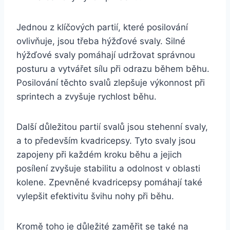
Jednou z klíčových partií, které posilování
ovlivňuje, jsou třeba hýžďové svaly. Silné
hýžďové svaly pomáhají udržovat správnou
posturu a vytvářet sílu při odrazu během běhu.
Posilování těchto svalů zlepšuje výkonnost při
sprintech a zvyšuje rychlost běhu.
Další důležitou partií svalů jsou stehenní svaly,
a to především kvadricepsy. Tyto svaly jsou
zapojeny při každém kroku běhu a jejich
posílení zvyšuje stabilitu a odolnost v oblasti
kolene. Zpevněné kvadricepsy pomáhají také
vylepšit efektivitu švihu nohy při běhu.
Kromě toho je důležité zaměřit se také na