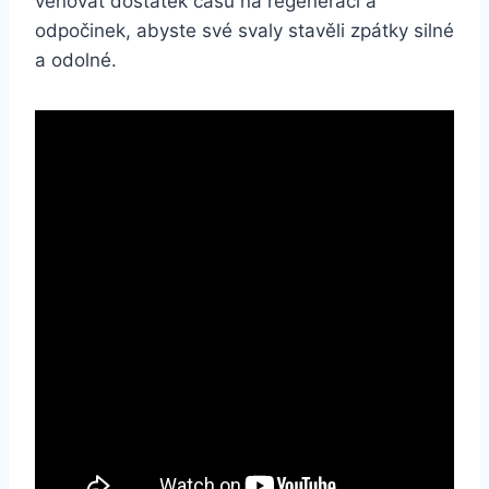
věnovat dostatek času na regeneraci a
odpočinek, abyste své svaly stavěli zpátky silné
a odolné.