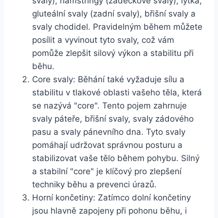
svaly), hamstringy (zadečkové svaly), lýtka,
gluteální svaly (zadní svaly), břišní svaly a
svaly chodidel. Pravidelným během můžete
posílit a vyvinout tyto svaly, což vám
pomůže zlepšit silový výkon a stabilitu při
běhu.
Core svaly: Běhání také vyžaduje sílu a
stabilitu v tlakové oblasti vašeho těla, která
se nazývá "core". Tento pojem zahrnuje
svaly páteře, břišní svaly, svaly zádového
pasu a svaly pánevního dna. Tyto svaly
pomáhají udržovat správnou posturu a
stabilizovat vaše tělo během pohybu. Silný
a stabilní "core" je klíčový pro zlepšení
techniky běhu a prevenci úrazů.
Horní končetiny: Zatímco dolní končetiny
jsou hlavně zapojeny při pohonu běhu, i