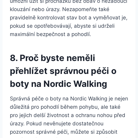
umožní užít si procházku bez obav o nežádoucí
klouzání nebo úrazy. Nezapomeňte také
pravidelně kontrolovat stav bot a vyměňovat⁢ je,
pokud se opotřebovávají, abyste si udrželi
maximální bezpečnost a pohodlí.
8. Proč byste neměli
přehlížet správnou péči o
boty na Nordic ​Walking
Správná⁢ péče o boty na Nordic Walking je​ nejen
​důležitá pro pohodlí během pohybu, ale také
pro jejich ‌delší⁤ životnost a ochranu nohou ⁢před
úrazy. Pokud nevěnujete dostatečnou⁢
pozornost správné péči, můžete si způsobit