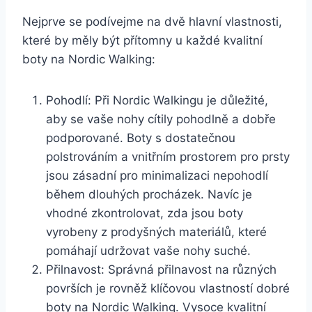
Nejprve‌ se podívejme​ na dvě hlavní ⁢vlastnosti,
které by ​měly být přítomny u ​každé kvalitní
boty na Nordic Walking:
Pohodlí:‌ Při Nordic Walkingu‍ je ‍důležité,
aby se vaše nohy cítily pohodlně a dobře
‌podporované. Boty s dostatečnou
polstrováním a vnitřním prostorem pro prsty
jsou zásadní⁢ pro minimalizaci​ nepohodlí
během ⁢dlouhých procházek. Navíc je
vhodné zkontrolovat, zda jsou⁤ boty
vyrobeny z prodyšných⁣ materiálů, které
pomáhají udržovat vaše nohy⁣ suché.
Přilnavost: Správná přilnavost na různých
površích je rovněž klíčovou ​vlastností dobré
boty na Nordic Walking. Vysoce kvalitní