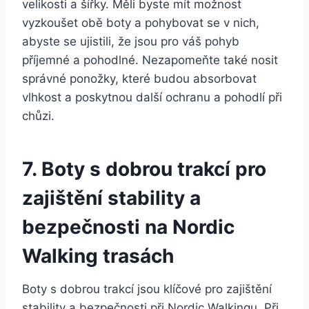
velikosti a šířky. Měli⁢ byste⁣ mít možnost
‍vyzkoušet obě boty a pohybovat ⁢se v nich,
abyste ⁣se ujistili, že jsou pro váš pohyb ​
příjemné a pohodlné.⁣ Nezapomeňte také nosit
správné ponožky, které budou absorbovat
vlhkost a poskytnou další ochranu a pohodlí při
⁣chůzi.
7. ‌Boty s ⁤dobrou trakcí pro
zajištění ⁤stability a
bezpečnosti na Nordic
Walking trasách
Boty s dobrou trakcí jsou‌ klíčové pro zajištění
stability a bezpečnosti při Nordic Walkingu. Při