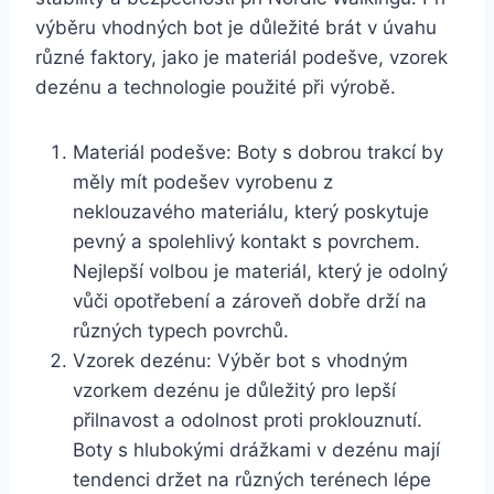
výběru ⁣vhodných bot je důležité ⁣brát‍ v úvahu
různé⁣ faktory, jako ⁣je ‌materiál podešve, vzorek
dezénu ⁤a technologie použité při výrobě. ‌
Materiál podešve: Boty s dobrou trakcí ​by
‌měly mít podešev vyrobenu ‍z
neklouzavého⁤ materiálu, který poskytuje
pevný a spolehlivý kontakt s ‌povrchem.
Nejlepší volbou je ⁤materiál, který je odolný
vůči opotřebení a zároveň dobře drží na
různých typech povrchů.
Vzorek dezénu: Výběr bot s vhodným
vzorkem dezénu je důležitý pro lepší
přilnavost a odolnost proti ‌proklouznutí.
Boty s hlubokými drážkami⁤ v dezénu mají
tendenci držet na různých terénech lépe