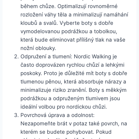
během chůze. Optimalizují rovnoměrné
rozložení váhy těla a minimalizují namáhání
kloubů a svalů. Vyberte boty s dobře
vymodelovanou podrážkou a tobolkou,
která bude eliminovat přílišný tlak na vaše
nožní oblouky.
Odpružení a‍ tlumení: Nordic ​Walking‌ je
často doprovázen rychlou chůzí a⁤ lehkými
poskoky. Proto je důležité mít boty ⁢s dobře
tlumenou pěnou, která absorbuje nárazy a
minimalizuje‍ riziko zranění. Boty⁢ s měkkým
podrážkou a odpruženým tlumivem jsou
ideální volbou‍ pro nordickou chůzi.
Povrchová úprava a odolnost:
Nezapomeňte brát​ v potaz také povrch, na
kterém se budete pohybovat. ⁣Pokud⁢