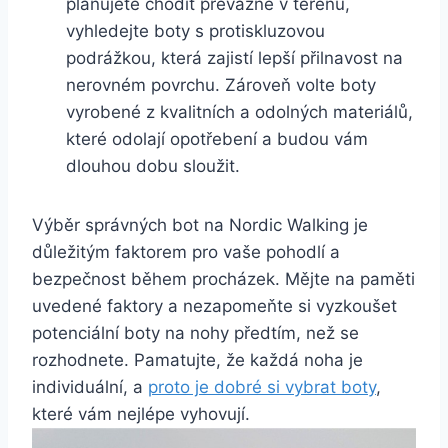
plánujete chodit převážně v terénu,
vyhledejte boty s protiskluzovou
podrážkou, která zajistí lepší⁣ přilnavost ⁢na
nerovném povrchu. Zároveň volte boty
vyrobené z kvalitních ⁢a odolných materiálů,
které ⁤odolají opotřebení a budou vám​
dlouhou dobu sloužit.
Výběr správných⁤ bot na Nordic Walking je
důležitým faktorem pro vaše pohodlí a
bezpečnost⁣ během procházek. Mějte na paměti
uvedené faktory a nezapomeňte si vyzkoušet
potenciální boty na nohy předtím, než se
rozhodnete. Pamatujte, že každá noha je
individuální, a
proto je dobré si vybrat boty
,⁣
které ​vám nejlépe vyhovují.