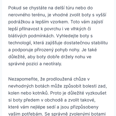
Pokud se chystáte na delší túru nebo do
nerovného terénu, ​je ⁢vhodné zvolit boty s vyšší
podrážkou⁤ a lepším vzorkem. Toto vám zajistí
lepší přilnavost k‍ povrchu i ve​ vlhkých či
blátivých ‌podmínkách. Vyhledejte boty ⁤s
technologií, která zajišťuje dostatečnou stabilitu
a podporuje přirozený ‍pohyb nohy. Je také
důležité, aby boty dobře držely nohu​ ve⁢
správné pozici a neotíraly.
Nezapomeňte, že prodloužená ​chůze v
nevhodných botách může způsobit bolesti⁣ zad,
kolen nebo kotníků. Proto je důležité⁤ vyzkoušet
‍si boty předem ⁢v ⁤obchodě‍ a zvolit takové,
‌které‌ vám nejlépe sedí a jsou přizpůsobeny
vašim ⁤potřebám. Se správně zvolenými botami