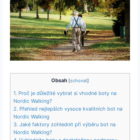
Obsah
[
schovat
]
1. ‌Proč je ‍důležité⁤ vybrat si vhodné boty na⁣
Nordic Walking?
2. Přehled nejlepších vysoce kvalitních bot ‌na
Nordic Walking
3. Jaké faktory zohlednit při ‍výběru bot na
Nordic Walking?
4. Vyhledejte ⁣boty s⁣ dostatečnou podporou