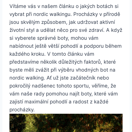
Vítáme‌ vás v našem​ článku o jakých botách si
vybrat ​při nordic ⁣walkingu. Procházky v přírodě
jsou skvělým způsobem, jak ‍udržovat aktivní
životní⁣ styl a udělat‍ něco pro své zdraví. ⁢A⁤ když
​si vyberete správné boty, mohou vám
nabídnout ještě větší​ pohodlí a podporu​ během
každého kroku. V tomto‌ článku ​vám
představíme několik‌ důležitých faktorů,‌ které
byste měli zvážit při výběru vhodných‍ bot na
⁤nordic walking. ⁤Ať už jste začátečník nebo
pokročilý nadšenec‌ tohoto‍ sportu, věříme, ​že
vám naše rady pomohou najít⁤ boty, které vám⁢
zajistí maximální pohodlí a radost z každé
procházky.