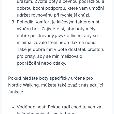
úrazům. Zvolte boty s pevnou podrážkou a
dobrou boční⁣ podporou,⁣ které vám‍ umožní
udržet rovnováhu při rychlejší chůzi.
Pohodlí: Komfort ‍je klíčovým faktorem při
výběru bot. Zajistěte si, aby ‍boty měly
dobře polstrovaný jazyk ‍a límec, aby se
minimalizovalo tření nebo tlak na nohu.
Také je dobré mít v botě dostatek prostoru
⁣pro prsty, aby‍ se minimalizovalo
podráždění ‍nebo otlaky.
Pokud hledáte boty specificky určené pro
Nordic ⁤Walking, můžete⁣ také zvážit ⁢následující
funkce:
Voděodolnost:‌ Pokud rádi chodíte ven⁣ za
každého počasí, zvolte ⁢boty s