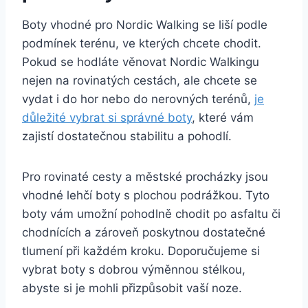
Boty vhodné pro‌ Nordic​ Walking ‌se ⁤liší podle
podmínek terénu, ve ⁣kterých chcete⁢ chodit.
Pokud se hodláte věnovat Nordic Walkingu
nejen na ⁣rovinatých cestách, ale chcete se
vydat i‍ do ⁣hor nebo do nerovných terénů,
je
důležité vybrat si správné boty
, které vám
⁢zajistí dostatečnou stabilitu a pohodlí.
Pro rovinaté cesty a městské procházky jsou
vhodné lehčí boty s⁢ plochou podrážkou. Tyto
boty vám umožní pohodlně chodit po‌ asfaltu či
chodnících​ a zároveň poskytnou dostatečné
tlumení při každém kroku. Doporučujeme si‌
vybrat ⁤boty s dobrou výměnnou stélkou,
abyste ⁣si je ​mohli přizpůsobit vaší noze.