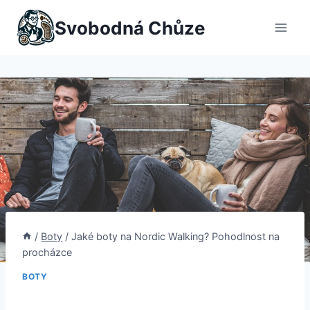
Přeskočit
Svobodná Chůze
na
obsah
/
Boty
/
Jaké boty na Nordic Walking? Pohodlnost na
procházce
BOTY