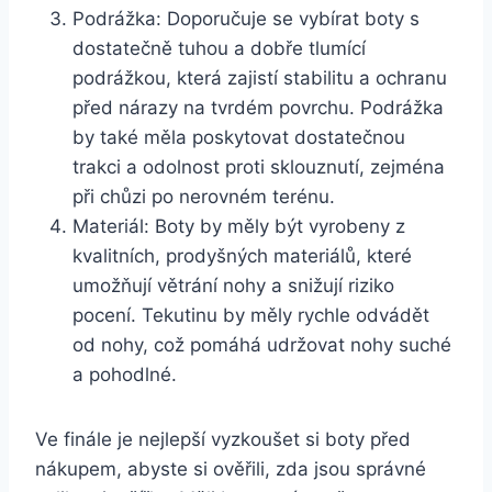
Podrážka: Doporučuje se vybírat boty s
dostatečně tuhou ⁢a⁢ dobře ‍tlumící
podrážkou, která zajistí stabilitu ⁢a ochranu
před ⁤nárazy na⁢ tvrdém povrchu. Podrážka
by také měla poskytovat dostatečnou
trakci a⁣ odolnost proti sklouznutí, zejména
při chůzi po nerovném terénu.
Materiál: Boty by měly být vyrobeny z
kvalitních, ⁤prodyšných materiálů, které
umožňují ⁢větrání ⁤nohy a snižují riziko
pocení. Tekutinu ‍by měly rychle odvádět
od nohy, což pomáhá udržovat ​nohy suché
a pohodlné.
Ve finále je⁣ nejlepší vyzkoušet si⁢ boty před
nákupem, abyste si ověřili, zda jsou správné