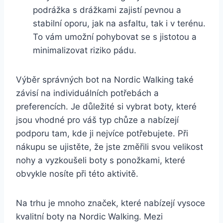
podrážka s drážkami zajistí pevnou a
stabilní oporu, jak na asfaltu, ⁤tak i v terénu.
To vám umožní pohybovat se s jistotou a
minimalizovat riziko pádu.
Výběr správných bot na Nordic Walking také
závisí ⁢na individuálních potřebách a
preferencích. Je důležité si vybrat boty, které
jsou vhodné pro váš ⁣typ chůze a nabízejí
podporu tam, kde ji nejvíce potřebujete. Při
nákupu se ⁢ujistěte, že ‍jste ⁣změřili svou velikost
nohy‌ a vyzkoušeli boty s ponožkami, které
obvykle‌ nosíte při‍ této ⁤aktivitě.
Na ⁢trhu je mnoho značek, které⁢ nabízejí vysoce
kvalitní boty‌ na Nordic⁣ Walking. ⁤Mezi