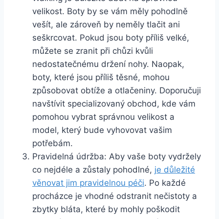
velikost. Boty by se vám měly pohodlně
vešít, ale‍ zároveň by neměly tlačit ani⁢
seškrcovat. Pokud jsou boty‍ příliš velké,
můžete⁣ se zranit při chůzi kvůli
nedostatečnému držení nohy. Naopak,
boty, které jsou příliš těsné, mohou
způsobovat obtíže a otlačeniny. Doporučuji
navštívit ‌specializovaný obchod, kde vám
pomohou vybrat správnou velikost a
model, který bude vyhovovat vašim
potřebám.
Pravidelná údržba: Aby vaše ‍boty vydržely⁣
co ⁣nejdéle a zůstaly pohodlné,
je důležité
věnovat ⁣jim pravidelnou péči
.‌ Po každé
procházce ‍je vhodné odstranit nečistoty a
‍zbytky bláta, které ‌by mohly poškodit​