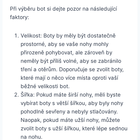
Při výběru bot si dejte pozor na ⁤následující
faktory:
Velikost: Boty by měly být⁢ dostatečně
prostorné, aby se vaše ‍nohy mohly
přirozeně pohybovat, ale zároveň by
neměly být příliš volné, aby se zabránilo
tření a ​otěrům. Doporučuje se zvolit boty,
které ‍mají​ o něco více místa oproti vaší
běžné ‌velikosti bot.
Šířka: Pokud máte ‍širší nohy, měli byste ​
vybírat boty s větší šířkou, aby byly nohy
pohodlně sevřeny a nebyly stlačovány.
Naopak, pokud máte‍ užší nohy, ⁢můžete
zvolit boty s užší šířkou, které lépe‌ sednou
na ‌nohu.