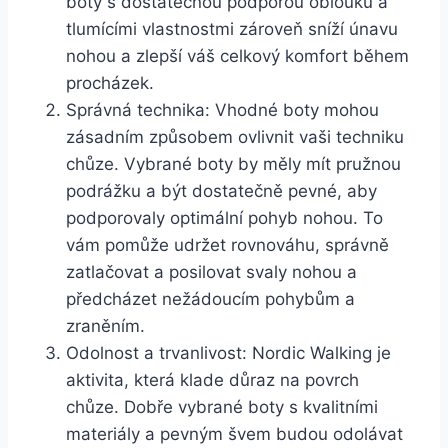
boty s dostatečnou podporou oblouku a
tlumícími⁢ vlastnostmi zároveň sníží⁣ únavu
nohou a zlepší váš celkový komfort během
procházek.
Správná technika: Vhodné boty‍ mohou
zásadním způsobem ovlivnit vaši techniku
chůze. Vybrané boty by měly⁤ mít pružnou
⁣podrážku a být dostatečně pevné, aby
podporovaly optimální pohyb‍ nohou. To
vám pomůže udržet rovnováhu, správně
zatlačovat a posilovat svaly nohou a
předcházet nežádoucím pohybům a‍
zraněním.
Odolnost a trvanlivost: ​Nordic Walking je
aktivita,⁤ která klade důraz na povrch
chůze. Dobře vybrané boty s kvalitními
materiály⁢ a pevným ⁢švem budou odolávat