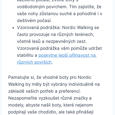
voděodolným povrchem. Tím zajistíte, že‌
vaše ‍nohy zůstanou⁢ suché a⁢ pohodlné⁣ i v
deštivém počasí.
Vzorovaná⁢ podrážka: Nordic Walking‌ se
⁤často provozuje na různých terénech,
včetně​ lesů a⁢ nezpevněných cest.
⁢Vzorovaná ‍podrážka vám pomůže udržet
stabilitu‍ a
poskytne lepší‍ přilnavost na ​
různých​ površích
.
Pamatujte si, že⁢ vhodné boty pro Nordic
⁢Walking by měly být vybrány individuálně na
základě⁤ vašich potřeb a preferencí.
Nezapomeňte vyzkoušet různé značky a ​
modely, abyste ​našli boty, které⁢ nejenom
podpírají vaše⁢ chodidlo, ale také přinášejí