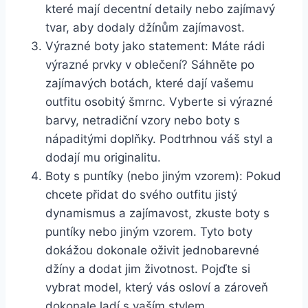
které mají decentní detaily nebo ⁢zajímavý
tvar, aby dodaly​ džínům zajímavost.
Výrazné boty jako statement:⁤ Máte rádi
výrazné ‍prvky v oblečení? Sáhněte po
zajímavých botách, které dají vašemu
outfitu⁤ osobitý šmrnc. Vyberte si výrazné
barvy, netradiční⁢ vzory nebo boty s
nápaditými ⁢doplňky. Podtrhnou váš styl a
dodají mu originalitu.
Boty ⁤s puntíky (nebo jiným vzorem): Pokud
chcete přidat do svého outfitu jistý
dynamismus a zajímavost, zkuste boty s
puntíky nebo jiným vzorem.‍ Tyto⁣ boty
dokážou dokonale oživit jednobarevné
džíny a dodat jim životnost. Pojďte si
vybrat model,​ který vás osloví a zároveň
dokonale​ ladí s vaším stylem.