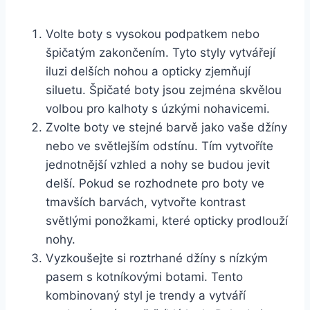
Volte boty s vysokou podpatkem nebo​
špičatým zakončením. Tyto styly vytvářejí
iluzi delších nohou a opticky zjemňují
siluetu. Špičaté boty jsou zejména skvělou
volbou pro kalhoty s úzkými‌ nohavicemi.
Zvolte boty ve stejné barvě jako⁢ vaše džíny
nebo ve světlejším odstínu. Tím vytvoříte
jednotnější vzhled a nohy se budou jevit
delší. Pokud se rozhodnete pro boty ve
tmavších barvách, vytvořte kontrast
světlými ponožkami, ​které⁣ opticky prodlouží
nohy.
Vyzkoušejte si roztrhané džíny s nízkým​
pasem s kotníkovými botami. Tento
kombinovaný styl je trendy a vytváří