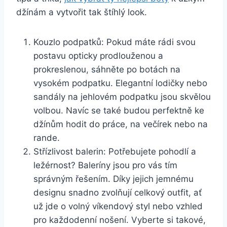
džínám a vytvořit tak štíhlý look.
Kouzlo podpatků: Pokud⁢ máte rádi svou
postavu ​opticky prodlouženou a
prokreslenou, sáhněte po botách na
vysokém podpatku. ​Elegantní lodičky nebo
sandály‍ na jehlovém podpatku jsou skvělou
volbou. Navíc‌ se také budou perfektně ke‍
džínům hodit do práce, na⁤ večírek nebo na
rande.
Střízlivost balerin: Potřebujete pohodlí a
ležérnost? Baleríny jsou pro vás⁢ tím
správným řešením. Díky jejich jemnému
designu snadno zvolňují celkový outfit, ať
už jde o volný víkendový styl ⁢nebo vzhled
pro každodenní nošení. ⁢Vyberte si takové,