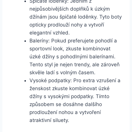
Špičaté loděnky: Jedním z
nejpůsobivějších doplňků k úzkým
⁢džínám jsou špičaté loděnky. Tyto boty
opticky prodlouží nohy a vytvoří
elegantní vzhled.
Baleríny: Pokud​ preferujete pohodlí a​
sportovní look, zkuste kombinovat
úzké džíny s pohodlnými balerínami.
Tento styl je nejen trendy, ale zároveň
skvěle ladí s volným časem.
Vysoké podpatky: Pro extra vzrušení a
ženskost zkuste kombinovat úzké‌
džíny s vysokými podpatky. Tímto
způsobem ⁢se dosáhne dalšího
prodloužení nohou a vytvoření
atraktivní siluety.