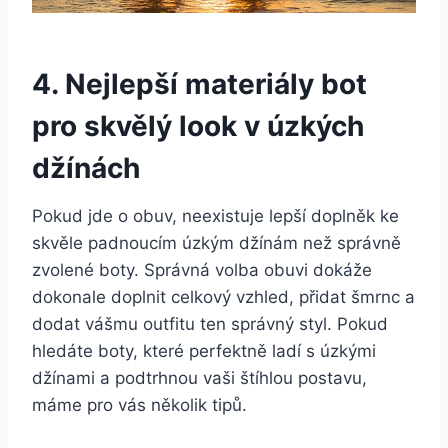
4. Nejlepší materiály bot
pro skvělý look v úzkých
džínách
Pokud​ jde o obuv, neexistuje lepší doplněk ke
skvěle ​padnoucím úzkým džínám než správně
zvolené boty. Správná volba obuvi dokáže
dokonale doplnit celkový vzhled, přidat⁣ šmrnc a
dodat vášmu outfitu ten správný styl. Pokud
hledáte boty, které‌ perfektně ladí s úzkými
džínami ⁤a podtrhnou vaši štíhlou postavu,
máme pro vás několik tipů.