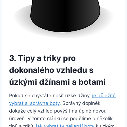
3. ⁤Tipy a triky pro
dokonalého vzhledu s
úzkými džínami a botami
Pokud se chystáte nosit úzké ‍džíny,
je důležité
vybrat si správné boty
. Správný doplněk
dokáže celý​ vzhled povýšit na úplně novou
úroveň. V⁣ tomto ‍článku se podělíme o několik
tipů a​ triků,
jak vybrat ty nejlepší boty
k uzkým