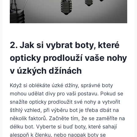
2. ​Jak si vybrat boty, které
opticky‍ prodlouží⁣ vaše nohy
v úzkých džínách
Když si​ oblékáte úzké džíny, správné boty
mohou udělat‌ divy pro vaši postavu. Pokud se
snažíte opticky prodloužit své nohy ⁤a vytvořit
štíhlý vzhled, při výběru bot je‌ třeba dbát na
několik faktorů. Začněte tím, že se zaměříte na
délku‌ bot. Vyberte si buď boty, které sahají
alespoň k členku, nebo naopak boty se‌