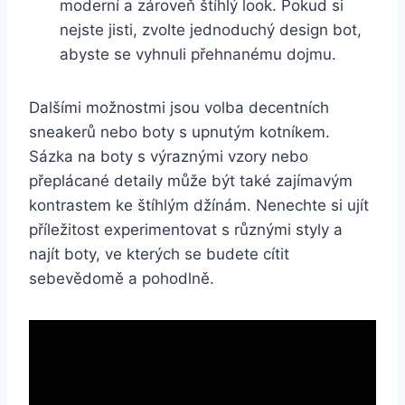
moderní a zároveň štíhlý look. Pokud si
⁤nejste jisti, zvolte jednoduchý design bot,
⁤abyste se vyhnuli přehnanému dojmu.
Dalšími⁢ možnostmi jsou volba ​decentních
sneakerů nebo boty s upnutým kotníkem.
Sázka‌ na boty s výraznými vzory nebo
‌přeplácané detaily může být také zajímavým
kontrastem ⁢ke štíhlým džínám. Nenechte ‍si ujít⁢
příležitost ‍experimentovat s různými styly a
najít boty, ve kterých se ⁢budete cítit
sebevědomě⁢ a pohodlně.