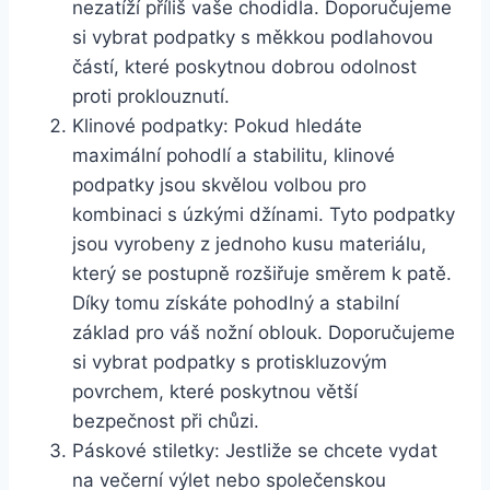
nezatíží příliš vaše chodidla.‌ Doporučujeme
si vybrat podpatky s ​měkkou podlahovou⁤
částí, které poskytnou dobrou odolnost
proti ⁣proklouznutí.
Klinové podpatky: Pokud hledáte
maximální pohodlí a stabilitu, ⁤klinové
podpatky jsou skvělou volbou pro ​
kombinaci s úzkými džínami. ​Tyto podpatky
jsou vyrobeny z jednoho‍ kusu‍ materiálu,
který se postupně rozšiřuje směrem k patě.
Díky tomu získáte pohodlný a ​stabilní
základ pro váš nožní oblouk. Doporučujeme⁣
si vybrat podpatky s protiskluzovým
povrchem, které poskytnou ⁤větší
bezpečnost ⁢při chůzi.
Páskové stiletky: Jestliže se‍ chcete vydat
‌na⁤ večerní výlet nebo⁢ společenskou