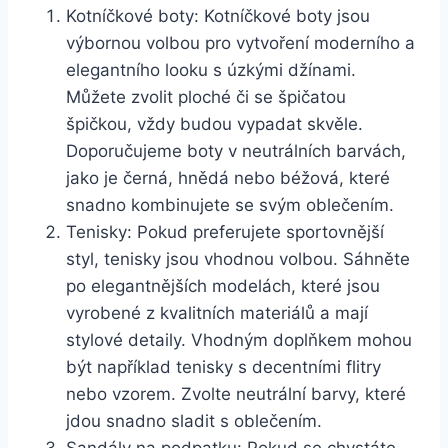
Kotníčkové boty: Kotníčkové boty jsou
výbornou volbou pro vytvoření moderního a
elegantního looku s úzkými džínami.
Můžete ‍zvolit ploché či se špičatou
špičkou, vždy budou vypadat skvěle.
Doporučujeme boty⁤ v neutrálních barvách,
jako je černá, hnědá nebo béžová, které⁤
snadno kombinujete se svým oblečením.
Tenisky: Pokud preferujete sportovnější‍
styl, tenisky jsou vhodnou volbou. Sáhněte​
po elegantnějších modelách, které jsou
vyrobené z kvalitních materiálů a mají
stylové detaily. Vhodným‍ doplňkem​ mohou
být například tenisky s decentními flitry
nebo vzorem. Zvolte neutrální barvy, které
jdou snadno sladit s oblečením.
Sandály na podpatku: Pokud se chystáte