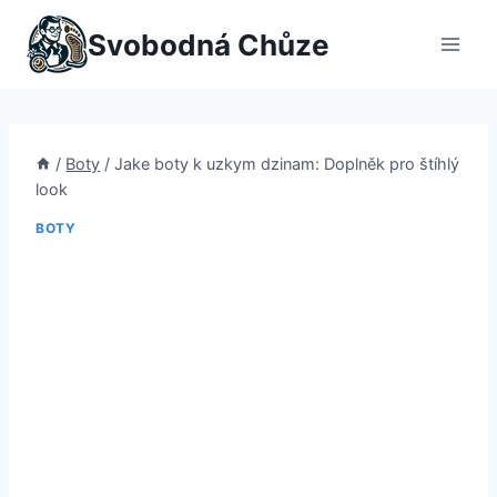
Přeskočit
Svobodná Chůze
na
obsah
/
Boty
/
Jake boty k uzkym dzinam: Doplněk pro štíhlý
look
BOTY