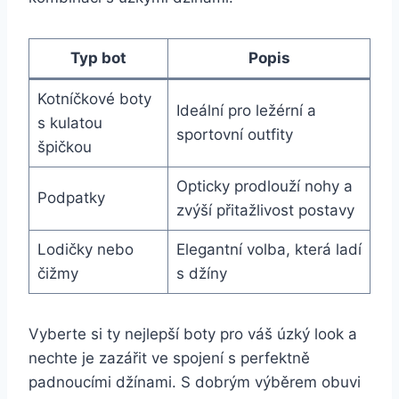
Typ bot
Popis
Kotníčkové boty
Ideální pro ležérní a
s ⁤kulatou
⁤sportovní outfity
špičkou
Opticky prodlouží nohy a
Podpatky
zvýší přitažlivost postavy
Lodičky nebo
Elegantní volba, která⁤ ladí
čižmy
s džíny
Vyberte ⁤si ty‍ nejlepší boty pro váš úzký look‌ a
nechte je zazářit ve spojení s perfektně
padnoucími džínami. S dobrým výběrem obuvi