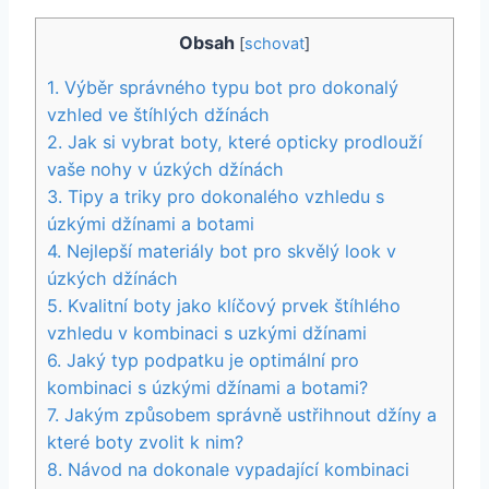
Obsah
[
schovat
]
1. Výběr správného typu bot ​pro dokonalý
vzhled ve štíhlých džínách
2. ​Jak si vybrat boty, které opticky‍ prodlouží⁣
vaše nohy v úzkých džínách
3. ⁤Tipy a triky pro dokonalého vzhledu s
úzkými džínami a botami
4. Nejlepší materiály bot pro skvělý look v
úzkých džínách
5. Kvalitní boty jako klíčový prvek štíhlého
vzhledu v kombinaci s uzkými džínami
6.⁤ Jaký typ podpatku je optimální pro
kombinaci s úzkými džínami a botami?
7. Jakým ⁢způsobem správně ustřihnout džíny ⁤a
které boty zvolit⁢ k nim?
8. Návod na dokonale vypadající kombinaci