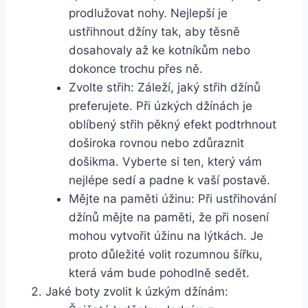
prodlužovat nohy. Nejlepší je
ustřihnout džíny tak, aby těsně
dosahovaly‌ až ke kotníkům nebo
dokonce trochu přes ně.
Zvolte střih: Záleží, jaký ‍střih džínů
preferujete. Při ‍úzkých džínách ⁤je
oblíbený střih pěkný efekt podtrhnout
doširoka rovnou nebo zdůraznit
⁤došikma. ⁢Vyberte si ten, který vám
nejlépe sedí a⁣ padne k vaší postavě.
Mějte na paměti úžinu: Při ustřihování
‌džínů mějte na paměti, že při nosení
mohou vytvořit​ úžinu na lýtkách. Je
proto důležité volit rozumnou šířku,
která vám bude pohodlně​ sedět.
Jaké boty ‍zvolit k úzkým džínám: