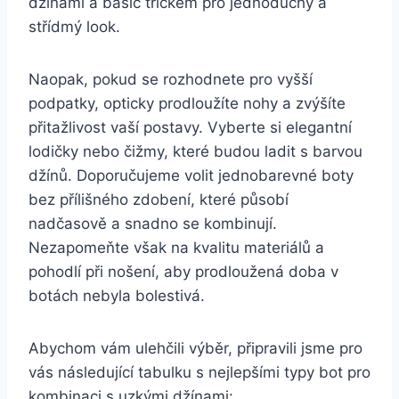
džínami⁤ a basic tričkem pro jednoduchý a
střídmý look.
Naopak, pokud‌ se rozhodnete pro vyšší
podpatky, opticky prodloužíte nohy a zvýšíte
přitažlivost vaší postavy. Vyberte‌ si ‌elegantní
lodičky nebo čižmy, které budou ladit s barvou
džínů. Doporučujeme ‍volit jednobarevné boty
bez přílišného zdobení, které působí
nadčasově a snadno se kombinují.
Nezapomeňte však na kvalitu materiálů a
pohodlí při nošení, aby⁣ prodloužená doba v
botách nebyla bolestivá.
Abychom vám ulehčili výběr, připravili jsme pro
⁢vás následující tabulku s nejlepšími typy bot pro
kombinaci s uzkými džínami: