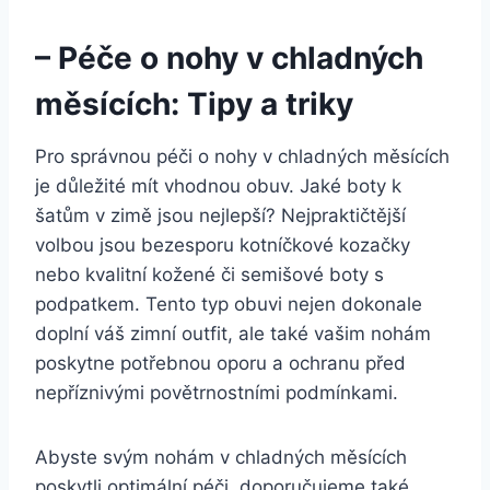
– ‍Péče o nohy v chladných
měsících:⁢ Tipy a⁣ triky
Pro správnou péči o nohy v chladných měsících
je důležité mít vhodnou obuv. Jaké boty k
šatům v‍ zimě jsou nejlepší? Nejpraktičtější
volbou jsou bezesporu kotníčkové kozačky
nebo kvalitní⁢ kožené či semišové boty ⁣s
podpatkem. Tento typ obuvi nejen dokonale
doplní váš zimní outfit, ale také vašim nohám
poskytne ⁢potřebnou oporu a ochranu před
nepříznivými povětrnostními podmínkami.
Abyste svým nohám v​ chladných měsících
poskytli ​optimální péči, doporučujeme ⁢také