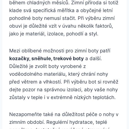
během chladných ⁣měsíců. Zimní příroda si totiž
klade ‌svá specifická měřítka a obyčejné letní
pohodlné ⁣boty nemusí stačit. Při výběru zimní
obuvi je‍ důležité vzít v úvahu ⁢několik faktorů,
jako je materiál, izolace, pohodlí a styl.
Mezi oblíbené možnosti pro zimní boty patří
kozačky, sněhule, trekové boty
a další.
Důležité je zvolit boty vyrobené z
voděodolného materiálu, který chrání nohy
‌před větrem a vlhkostí. Při ​výběru bot si rovněž
dejte pozor na správnou izolaci, aby vaše nohy
zůstaly v teple i v extrémně nízkých ‌teplotách.
Nezapomeňte také na důležitost péče o nohy ‌v
⁢zimním období. Regulérní hydratace, teplé