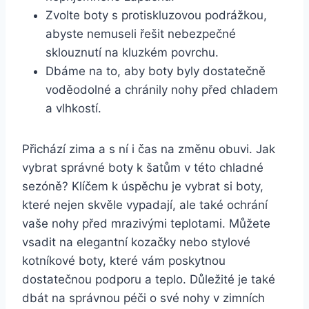
Zvolte boty s protiskluzovou podrážkou,⁢
abyste nemuseli řešit nebezpečné
sklouznutí na ⁢kluzkém⁢ povrchu.
Dbáme na ‌to, aby boty byly dostatečně
voděodolné a chránily nohy před chladem
a vlhkostí.
Přichází zima a s ní⁣ i čas na změnu obuvi. Jak
vybrat správné boty k šatům v⁢ této chladné
sezóně? Klíčem ⁣k úspěchu je vybrat‌ si boty,
které nejen skvěle vypadají, ale‍ také ochrání
vaše nohy před mrazivými teplotami. Můžete
vsadit na elegantní kozačky nebo⁤ stylové
kotníkové boty, které vám poskytnou
dostatečnou ⁤podporu a teplo. Důležité je také
‍dbát⁢ na správnou péči o své nohy v zimních