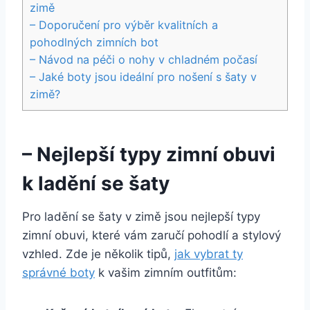
⁣zimě
– Doporučení pro ⁤výběr ⁤kvalitních a
pohodlných ​zimních bot
– Návod na péči ⁣o nohy v ⁢chladném počasí
– Jaké boty jsou ideální pro nošení s šaty v
zimě?
– ‍Nejlepší typy zimní obuvi
k ladění se šaty
Pro ladění se⁢ šaty v zimě jsou nejlepší typy
zimní⁢ obuvi, ⁣které vám zaručí pohodlí a stylový
vzhled. Zde je několik tipů,
jak vybrat ty
‌správné boty
k vašim zimním outfitům: