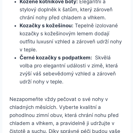
Kožené kotníkové boty:
Elegantní a
stylový doplněk k šatům, který ⁢zároveň
chrání nohy před chladem a vlhkem.
Kozačky s kožešinou:
Tepelně izolované
kozačky s kožešinovým lemem dodají​
outfitu luxusní vzhled a zároveň udrží nohy
v teple.
Černé kozačky s podpatkem:
‌ Skvělá
volba pro elegantní události v zimě, která​
zvýší váš sebevědomý vzhled a zároveň
‍udrží⁣ nohy v teple.
Nezapomeňte vždy ‌pečovat o své nohy v
chladných měsících. Vyberte kvalitní a
pohodlnou zimní obuv, která chrání nohu​ před
chladem a vlhkem, a pravidelně ji udržujte v
čistotě a suchu. Díky správné péči​ budou vaše