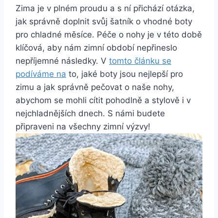
Zima je v plném⁤ proudu a s ní přichází otázka,
jak správně doplnit ‍svůj šatník o vhodné boty
pro chladné měsíce. Péče o nohy je v této době
klíčová, aby nám zimní období nepřineslo
nepříjemné následky. V
tomto článku se
podíváme na
⁣to, jaké boty jsou nejlepší ‍pro
zimu a jak správně pečovat o naše nohy,
abychom se mohli cítit pohodlně a stylově i v
nejchladnějších dnech. S námi budete
připraveni na všechny zimní výzvy!