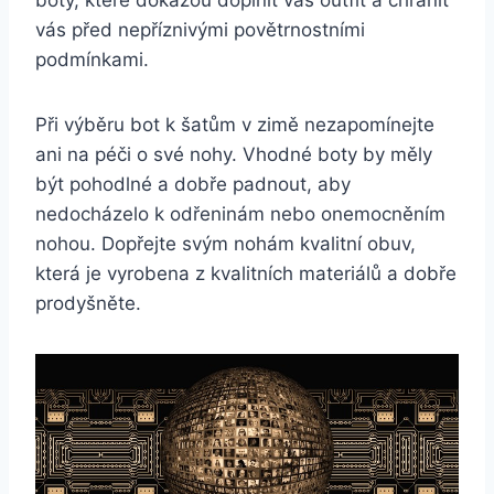
boty, které dokážou‍ doplnit váš outfit a chránit⁤
vás před nepříznivými povětrnostními
podmínkami.
Při výběru bot k šatům v zimě nezapomínejte
ani na péči o své nohy. Vhodné boty by měly
být pohodlné a dobře padnout, aby
nedocházelo ⁤k odřeninám nebo onemocněním
nohou. Dopřejte⁢ svým nohám kvalitní obuv,
která je vyrobena z kvalitních ‍materiálů a dobře
prodyšněte.