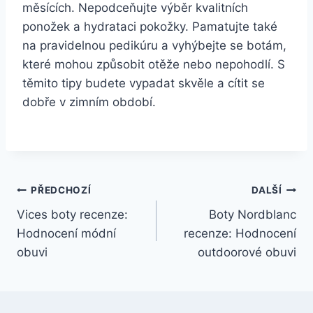
měsících. Nepodceňujte⁤ výběr kvalitních
ponožek ⁤a hydrataci pokožky. Pamatujte také
na pravidelnou​ pedikúru a vyhýbejte se botám,
‍které mohou způsobit otěže nebo nepohodlí. S
těmito tipy budete vypadat skvěle a cítit se
dobře v zimním⁣ období.
Navigace
PŘEDCHOZÍ
DALŠÍ
Vices boty recenze:
Boty Nordblanc
pro
Hodnocení módní
recenze: Hodnocení
příspěvek
obuvi
outdoorové obuvi