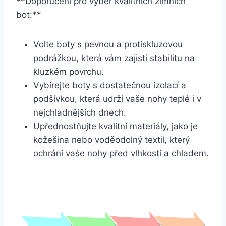
**Doporučení pro výběr kvalitních⁢ zimních
bot:**
Volte boty s pevnou a protiskluzovou
podrážkou, která vám zajistí stabilitu na
kluzkém ⁤povrchu.
Vybírejte boty s dostatečnou izolací ‍a
podšívkou, která udrží vaše nohy teplé i v
nejchladnějších dnech.
Upřednostňujte kvalitní materiály, jako je
kožešina ‍nebo⁤ voděodolný textil, který
ochrání vaše ​nohy‍ před vlhkostí a ⁣chladem.