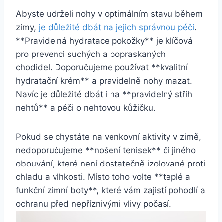
Abyste udrželi nohy v optimálním stavu během
zimy,
je důležité dbát na jejich správnou péči
.
**Pravidelná hydratace pokožky** je klíčová
‍pro prevenci suchých a popraskaných
chodidel. Doporučujeme používat **kvalitní
hydratační krém** a ⁢pravidelně nohy mazat.
Navíc je důležité dbát i na **pravidelný střih
nehtů** a péči‌ o nehtovou kůžičku.
Pokud se chystáte na venkovní ⁢aktivity v‌ zimě,
nedoporučujeme **nošení tenisek** či jiného
obouvání,​ které není dostatečně izolované proti
chladu a vlhkosti. Místo toho volte **teplé a
funkční zimní boty**, ‌které vám zajistí pohodlí ‍a
​ochranu před nepříznivými vlivy počasí.