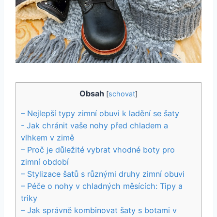
Obsah
[
schovat
]
– ‍Nejlepší typy zimní obuvi k ladění se šaty
-⁣ Jak chránit vaše nohy ⁣před chladem ‌a
vlhkem v zimě
– Proč je důležité vybrat vhodné boty‌ pro
zimní období
– Stylizace šatů s různými ‍druhy zimní obuvi
– ‍Péče o nohy v chladných měsících:⁢ Tipy a⁣
triky
– Jak správně kombinovat šaty s botami v