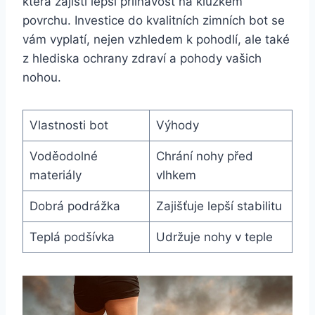
která zajistí lepší přilnavost na kluzkém
povrchu. Investice do kvalitních zimních bot se
vám vyplatí, nejen vzhledem k pohodlí, ale také
z hlediska ochrany ​zdraví a​ pohody vašich
nohou.
Vlastnosti bot
Výhody
Voděodolné
Chrání nohy před
materiály
vlhkem
Dobrá podrážka
Zajišťuje lepší stabilitu
Teplá podšívka
Udržuje nohy v ​teple