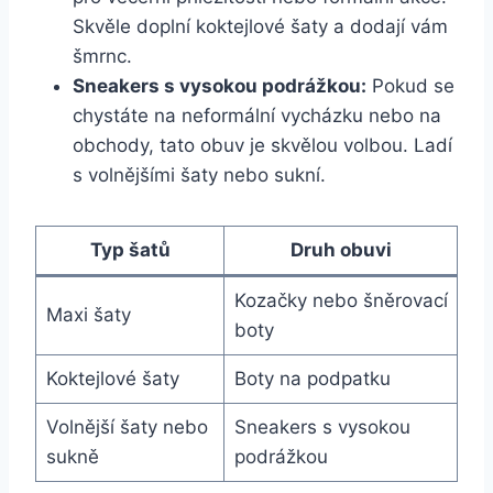
Skvěle ⁤doplní koktejlové šaty a dodají vám
šmrnc.
Sneakers s vysokou podrážkou:
Pokud se
chystáte na⁤ neformální vycházku⁣ nebo na
obchody, tato obuv je ​skvělou volbou.​ Ladí
s ⁤volnějšími šaty nebo sukní.
Typ šatů
Druh obuvi
Kozačky nebo šněrovací
Maxi šaty
boty
Koktejlové šaty
Boty na podpatku
Volnější šaty nebo
Sneakers s vysokou
sukně
podrážkou