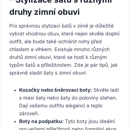
‍druhy zimní obuvi
Pro správnou⁣ stylizaci šatů ⁣v zimě je důležité
vybrat vhodnou obuv, která nejen skvěle doplní
outfit, ale bude také ochránit⁤ nohy⁤ před
chladem⁢ a vlhkem. Existuje mnoho různých
druhů zimní obuvi, které se hodí k ‍různým
typům šatů a příležitostem. Zde je pár tipů, jak
správně sladit šaty s zimní obuví:
Kozačky nebo šněrovací‍ boty:
Skvěle ladí
s maxi šaty nebo ‌šaty do poloviny⁢ stehen.
Dají vašemu outfitu eleganci a teplo
zároveň.
Boty na ​podpatku:
Tyto boty‍ jsou ideální
pro‍ večerní příležitosti nebo formální akce.