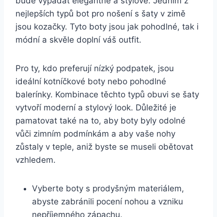
bude vypadat elegantně a stylově. Jedním z
nejlepších typů bot pro‌ nošení s šaty v zimě
jsou kozačky. Tyto boty jsou jak pohodlné, tak i
módní a skvěle doplní váš outfit.
Pro ty, kdo preferují nízký podpatek, jsou
ideální kotníčkové boty nebo pohodlné
balerínky. Kombinace těchto typů obuvi se šaty
vytvoří ​moderní a stylový​ look. Důležité je
pamatovat také na⁣ to, aby boty byly odolné
vůči zimním podmínkám a aby vaše nohy
zůstaly v teple, aniž byste se museli obětovat
vzhledem.
Vyberte boty s prodyšným materiálem,
abyste zabránili pocení nohou ⁤a‌ vzniku
nepříjemného zápachu.