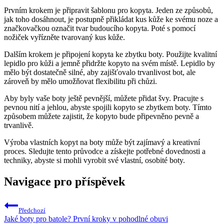
Prvním krokem ⁢je připravit šablonu ​pro kopyta. ⁢Jeden ze způsobů,
⁢jak toho dosáhnout, je postupně​ přikládat kus kůže​ ke⁣ svému noze a
značkovačkou označit tvar budoucího kopyta.⁢ Poté s pomocí
nožiček vyřízněte‌ tvarovaný kus kůže.
Dalším ⁣krokem je připojení kopyta ⁣ke zbytku boty. Použijte kvalitní
‌lepidlo pro kůži a‌ jemně přidržte​ kopyto‌ na svém místě. ⁢Lepidlo by‍
mělo být dostatečně silné, aby​ zajišťovalo trvanlivost bot, ale
zároveň by mělo umožňovat flexibilitu‍ při ‌chůzi.
Aby ⁢byly vaše⁢ boty ještě​ pevnější, ‍můžete přidat švy. Pracujte s
⁢pevnou nití ⁤a jehlou, abyste spojili kopyto se zbytkem boty. Tímto⁢
způsobem můžete zajistit, že⁢ kopyto bude‍ připevněno pevně a
trvanlivě.
Výroba vlastních kopyt na boty‌ může být zajímavý a kreativní
proces. Sledujte tento⁢ průvodce a‍ získejte potřebné dovednosti a
techniky, abyste si​ mohli vyrobit své vlastní, osobité boty. ⁤
Navigace pro příspěvek
Předchozí
Jaké boty pro batole? První kroky v pohodlné obuvi