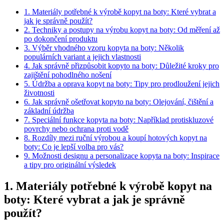
1.​ Materiály potřebné k výrobě kopyt na boty:⁤ Které vybrat a
jak je správně použít?
2. ​Techniky ⁢a postupy na​ výrobu kopyt⁢ na boty: Od měření⁢ až
po dokončení produktu
3. Výběr vhodného vzoru kopyta na ⁢boty: Několik⁢
populárních variant a jejich ‍vlastnosti
4.⁢ Jak správně přizpůsobit kopyto na boty: Důležité kroky pro
zajištění pohodlného nošení
5. Údržba a oprava kopyt‍ na boty: Tipy pro prodloužení jejich‍
životnosti
6. Jak správně ošetřovat kopyto na boty: Olejování, čištění a
základní⁤ údržba
7. Speciální funkce kopyta na⁢ boty:‌ Například protiskluzové
povrchy ⁤nebo ochrana proti ⁢vodě
8. Rozdíly mezi ruční výrobou a koupí hotových kopyt na‌
boty: ⁤Co je lepší volba ‍pro ​vás?
9. Možnosti designu ⁣a personalizace kopyta na ⁤boty: ⁤Inspirace
a⁣ tipy pro⁣ originální výsledek
1.​ Materiály potřebné k výrobě kopyt na
boty:⁤ Které vybrat a jak je správně
použít?