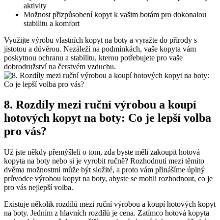
aktivity
Možnost přizpůsobení kopyt k​ vašim botám pro dokonalou
stabilitu a ⁤komfort
Využijte výrobu ‍vlastních kopyt na boty a vyražte do přírody s
jistotou a ⁤důvěrou. Nezáleží ⁢na podmínkách, vaše ‌kopyta vám
poskytnou ochranu a stabilitu, kterou‍ potřebujete pro vaše
dobrodružství na čerstvém vzduchu.
8. Rozdíly mezi ruční výrobou a koupí
hotových kopyt na‌ boty: ⁤Co je lepší volba
‍pro ​vás?
Už jste někdy ⁢přemýšleli o tom, zda byste měli zakoupit hotová
kopyta⁤ na ‌boty nebo si je vyrobit ručně? Rozhodnutí mezi těmito
⁢dvěma možnostmi⁢ může ‌být složité, a proto vám přinášíme‌ úplný
průvodce výrobou kopyt ​na boty, abyste⁢ se mohli rozhodnout, co je
pro vás nejlepší volba.
Existuje⁢ několik rozdílů⁤ mezi ruční ‌výrobou a koupí⁤ hotových‍ kopyt
na boty. Jedním z hlavních rozdílů je cena. Zatímco hotová kopyta