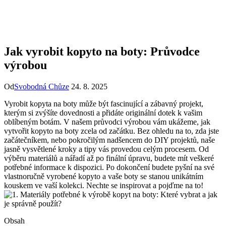
Jak vyrobit kopyto na boty: Průvodce
výrobou
Od
Svobodná Chůze
24. 8. 2025
Vyrobit kopyta ‌na boty může být ⁢fascinující a zábavný projekt,
kterým si zvýšíte dovednosti a přidáte originální dotek k vašim
oblíbeným‍ botám.‍ V⁢ našem průvodci výrobou vám ukážeme, jak
⁤vytvořit kopyto na boty zcela od začátku. Bez ohledu na to, ‌zda jste
začátečníkem, nebo pokročilým nadšencem ⁤do DIY​ projektů, naše
jasně vysvětlené kroky ⁤a tipy⁤ vás provedou celým procesem. Od
výběru materiálů a nářadí až po finální úpravu, budete​ mít⁣ veškeré
potřebné informace k dispozici. Po⁤ dokončení budete pyšní⁢ na své
vlastnoručně vyrobené kopyto a vaše boty se ​stanou unikátním
kouskem ve vaší kolekci.⁤ Nechte se ⁣inspirovat a pojďme na to!
Obsah