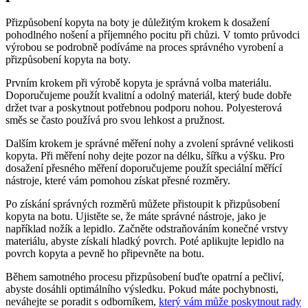
Přizpůsobení kopyta na boty⁤ je důležitým krokem k dosažení
pohodlného nošení⁤ a příjemného pocitu ‍při chůzi. V tomto průvodci
výrobou se⁢ podrobně ⁣podíváme na proces‌ správného⁤ vyrobení a
přizpůsobení kopyta na ⁢boty.
Prvním‌ krokem při výrobě ⁣kopyta je správná ‍volba materiálu.
Doporučujeme použít kvalitní a ‌odolný materiál, který bude dobře
držet tvar a‍ poskytnout potřebnou podporu nohou. Polyesterová
směs se často⁣ používá pro svou lehkost a pružnost.
Dalším krokem je správné měření nohy a zvolení správné velikosti
kopyta. Při měření nohy dejte pozor na délku, šířku a‍ výšku.‍ Pro
dosažení ⁤přesného měření doporučujeme použít‍ speciální měřící
nástroje, které ⁤vám pomohou získat přesné rozměry.
Po získání ‌správných⁣ rozměrů⁢ můžete přistoupit​ k přizpůsobení
kopyta na​ botu. Ujistěte se, že máte správné‍ nástroje, jako je
⁤například ⁣nožík a lepidlo. Začněte odstraňováním konečné vrstvy
materiálu,‌ abyste získali hladký povrch.‌ Poté aplikujte lepidlo na
povrch kopyta a⁣ pevně ho připevněte na botu.
Během samotného procesu přizpůsobení buďte opatrní a pečliví,
abyste‌ dosáhli optimálního výsledku. ‍Pokud máte pochybnosti,
neváhejte se poradit‍ s odborníkem,
který vám může poskytnout rady