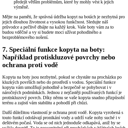
předejít větším problémům, ⁢které by mohly vést k⁤ jejich
‍výměně.
Mějte na ‍paměti, že správná údržba⁤ kopyt na‍ botách je nezbytná pro
jejich dlouhou životnost‍ a‍ vysokou funkčnost. Sledujte ⁢náš
průvodce a ​pečlivě dbájte na každý krok. Vaše boty vám za to
budou vděčné a vy si budete‍ moci užívat pohodlného a
bezproblémového nošení.
7. Speciální funkce kopyta na⁢ boty:‌
Například protiskluzové povrchy ⁤nebo
ochrana proti ⁢vodě
Kopyta na boty jsou​ nezbytné, ⁤pokud se chystáte na procházku po
kluzkých površích nebo do prostředí⁣ s ⁣vodou. Speciální funkce
⁤kopyta⁤ vám umožňují pohodlně a bezpečně se pohybovat i v⁣
náročných podmínkách. Jednou ⁤z nejčastěji používaných funkcí je
protiskluzový povrch. Díky němu se vaše kopyta snadno přizpůsobí
terénu a zajistí vám​ stabilitu a pohodlí při chůzi.
Další důležitou vlastností je ochrana ‌proti‌ vodě.‌ Kopyta vyrobená s
touto funkcí odolávají pronikání vody a udrží vaše nohy suché ⁢i‌ v
deštivém ⁣počasí. Voda se od nich⁣ jednoduše​ odkapává, aniž‍ by se
vsákla dovnitř. ⁣To ⁢je neocenitelné při procházkách v‌ blátivých lesích⁢