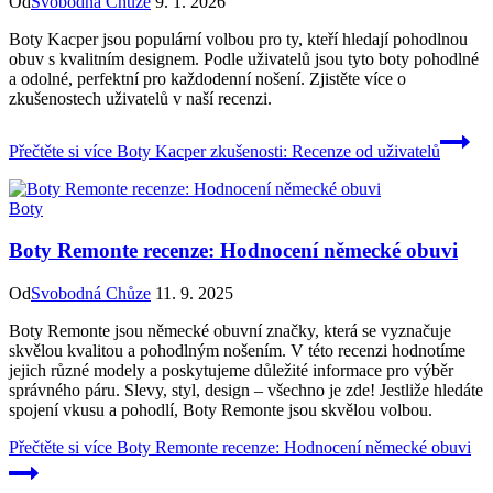
Od
Svobodná Chůze
9. 1. 2026
Boty Kacper jsou populární volbou pro ty, kteří hledají pohodlnou
obuv s kvalitním designem. Podle uživatelů jsou tyto boty pohodlné
a odolné, perfektní pro každodenní nošení. Zjistěte více o
zkušenostech uživatelů v naší recenzi.
Přečtěte si více
Boty Kacper zkušenosti: Recenze od uživatelů
Boty
Boty Remonte recenze: Hodnocení německé obuvi
Od
Svobodná Chůze
11. 9. 2025
Boty Remonte jsou německé obuvní značky, která se vyznačuje
skvělou kvalitou a pohodlným nošením. V této recenzi hodnotíme
jejich různé modely a poskytujeme důležité informace pro výběr
správného páru. Slevy, styl, design – všechno je zde! Jestliže hledáte
spojení vkusu a pohodlí, Boty Remonte jsou skvělou volbou.
Přečtěte si více
Boty Remonte recenze: Hodnocení německé obuvi