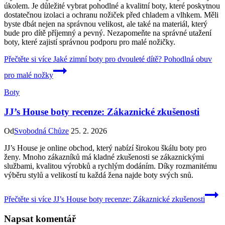
úkolem. Je důležité vybrat pohodlné a kvalitní boty, které poskytnou
dostatečnou izolaci a ochranu nožiček před chladem a vlhkem. Měli
byste dbát nejen na správnou velikost, ale také na materiál, který
bude pro dítě příjemný a pevný. Nezapomeňte na správné utažení
boty, které zajistí správnou podporu pro malé nožičky.
Přečtěte si více
Jaké zimní boty pro dvouleté dítě? Pohodlná obuv
pro malé nožky
Boty
JJ’s House boty recenze: Zákaznické zkušenosti
Od
Svobodná Chůze
25. 2. 2026
JJ’s House je online obchod, který nabízí širokou škálu boty pro
ženy. Mnoho zákazníků má kladné zkušenosti se zákaznickými
službami, kvalitou výrobků a rychlým dodáním. Díky rozmanitému
výběru stylů a velikostí tu každá žena najde boty svých snů.
Přečtěte si více
JJ’s House boty recenze: Zákaznické zkušenosti
Napsat komentář