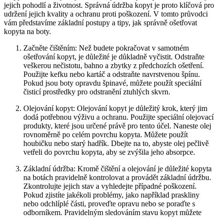
jejich pohodlí a životnost. ‍Správná údržba kopyt je proto ⁢klíčová pro
udržení jejich ⁢kvality a ⁤ochranu proti poškození. V tomto průvodci
vám představíme základní postupy a ⁣tipy, jak správně ošetřovat
⁤kopyta na​ boty.
Začněte⁣ čištěním:‍ Než budete ‌pokračovat⁤ v samotném
ošetřování kopyt, je‌ důležité je ⁤důkladně vyčistit. Odstraňte
veškerou nečistotu, bahno‍ a zbytky⁣ z předchozích ošetření.
Použijte ‍kefku nebo kartáč a odstraňte navrstvenou špínu.
Pokud ⁢jsou‌ boty opravdu špinavé, můžete použít speciální
⁣čisticí prostředky pro odstranění⁤ ztuhlých skvrn.
Olejování kopyt: Olejování kopyt je ⁢důležitý krok, ​který jim‍
dodá potřebnou ⁤výživu a ⁢ochranu. Použijte​ speciální olejovací
produkty, které jsou určené ‌právě pro ⁢tento účel. Naneste olej
rovnoměrně po celém povrchu kopyta. Můžete ​použít
‌houbičku nebo starý hadřík. Dbejte na to, abyste olej pečlivě⁤
vetřeli‍ do povrchu kopyta,‍ aby se zvýšila jeho absorpce.
Základní údržba: Kromě čištění a olejování ‌je důležité kopyta
na botách pravidelně kontrolovat⁤ a provádět základní údržbu.
Zkontrolujte jejich stav a vyhledejte případné poškození.
Pokud zjistíte jakékoli problémy, jako ⁢například praskliny
nebo odchlíplé části, proveďte opravu nebo se poraďte s
odborníkem.​ Pravidelným sledováním stavu kopyt můžete