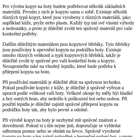
Pro výrobu kopyt na boty budete potřebovat několik základních
‍materiálů. Prvním z nich je kopyto sama​ o sobě. Existuje několik
různých ⁤typů ​kopyt, ‌které jsou ​vyrobeny z různých ​materiálů, ⁤jako
například kůže, ‍pryže nebo plastu. Každý typ má‍ své ⁢vlastní výhody
a nedostatky,‍ a proto je důležité zvolit ten správný materiál pro vaše
konkrétní ⁤potřeby.
Dalším‍ důležitým materiálem jsou kopytové hřebíky. Tyto hřebíky
‍jsou používány k ⁣upevnění kopyta na podrážku boty. Existuje
mnoho ⁢různých velikostí a typů ⁣kopytových hřebíků, takže je
důležité zvolit ‌ty správné pro ​vaši konkrétní botu a kopyto.
‍Nezapomeňte také⁤ na vhodný lepidlo, které bude potřeba k
přilepení​ kopyta na botu. ‌
Při používání materiálů je důležité dbát‍ na ‍správnou techniku.
Pokud používáte‌ kopyto z kůže, je důležité ‍ji správně ⁤vyřezat a
upravit podle ‍velikosti vaší ⁣boty. ⁤Veškeré okraje ⁣by‍ měly ​být hladké
⁤a bez ostrých hran, ⁣aby⁤ nedošlo k⁣ poškození bot nebo nohou.​ Při
použití lepidla je⁤ důležité zajistit správné⁤ přilepení kopyta na
podrážku boty tak, aby bylo‌ pevné a odolné.
Při výrobě kopyt na ‍boty je nezbytné mít správné znalosti⁤ a
dovednosti.⁢ Pokud ⁣si s tím nejste jisti,‍ doporučuje se vyhledat
odbornou pomoc⁣ nebo se ‍obrátit na ševce. Správně vyrobené
kopyto⁢ na boty vám​ zajistí pohodlné a bezpečné nošení bot, a proto​