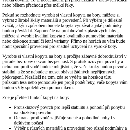
nebo během přechodu ⁢přes mělké řeky.
Pokud se rozhodnete vyrobit si ⁢vlastní kopyta na boty, můžete⁢ si
vybrat ‌z široké škály materiálů a provedení.⁢ Při výběru ​je důležité
zvážit, jakým způsobem⁣ budete​ kopyta využívat ⁢a⁣ jaké podmínky
budou převládat. ⁢Zapomeňte na protahování z plastových lahví,
můžete si vyrobit kvalitní kopyta z kvalitního gumového materiálu
‌nebo dokonce zimní či letní varianty. Přímo na horách se ​vám bude
⁣hodit speciální provedení pro snadné uchycení na vysoké⁤ boty.
Vyrobte si ‌vlastní kopyta na boty a prožijte⁣ zábavné dobrodružství v
přírodě ‍bez obav⁤ o ⁢svou bezpečnost. S protiskluzovými povrchy a
ochranou proti vodě budete mít jistotu,⁢ že vaše kroky budou pevné a
‌stabilní,⁣ a⁣ že se nebudete muset obávat žádných nepříjemných
překvapení. Nezáleží na tom, zda se vydáte na horskou‍ túru,
průzkum lesa nebo jednoduše jen projít podél⁣ řeky, vaše⁢ kopyta vám
budou vždy spolehlivým pomocníkem.
Zde je⁢ přehled funkcí kopyt na boty:
Protiskluzový povrch ‌pro lepší stabilitu a pohodlí ‍při pohybu
na kluzkém povrchu
Ochrana proti vodě zajišťuje suché a pohodlné nohy i v
deštivém počasí
Výběr z různých materiálů a ⁣provedení pro různé podmínky⁤ a