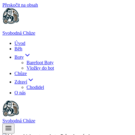
Přeskočit na obsah
Svobodná Chůze
Úvod
Běh
Boty
Barefoot Boty
Vložky do bot
Chůze
Zdraví
Chodidel
O nás
Svobodná Chůze