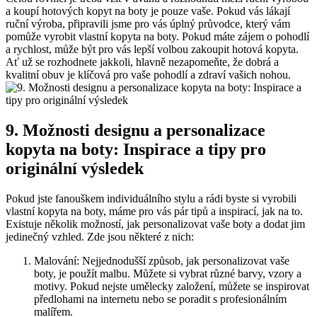
a⁢ koupí hotových kopyt na ‍boty ⁣je pouze vaše. Pokud vás⁢ lákají
ruční ⁢výroba, připravili jsme pro vás úplný průvodce, který⁣ vám
pomůže​ vyrobit vlastní ‍kopyta na boty. ⁢Pokud máte zájem o pohodlí‌
a ⁣rychlost, ⁣může být pro vás ‌lepší volbou zakoupit hotová kopyta.‌
Ať už se rozhodnete jakkoli, hlavně nezapomeňte, že dobrá a
kvalitní obuv je klíčová pro vaše pohodlí a zdraví vašich nohou.
9. Možnosti designu ⁣a personalizace
kopyta na ⁤boty: ⁤Inspirace a⁣ tipy pro⁣
originální výsledek
Pokud jste fanouškem individuálního​ stylu a rádi byste si‍ vyrobili
vlastní kopyta ⁤na boty, máme pro​ vás pár tipů a inspirací, jak ⁤na to.
Existuje⁤ několik možností, jak⁢ personalizovat vaše​ boty a ⁣dodat jim
‌jedinečný vzhled. Zde jsou ‍některé‍ z ‌nich:
Malování: Nejjednodušší způsob, jak personalizovat vaše
boty, je použít ​malbu. ‌Můžete si vybrat různé barvy, vzory ‌a
motivy. Pokud nejste umělecky založení, můžete se inspirovat
předlohami na internetu nebo se poradit ‍s profesionálním
malířem.