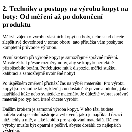
2. ​Techniky ⁢a postupy na​ výrobu kopyt⁢ na
boty: Od měření⁢ až po dokončení
produktu
Máte-li zájem ‌o výrobu vlastních kopyt ⁣na boty, nebo snad chcete
⁢zlepšit ⁣své dovednosti ​v tomto oboru, tato příručka vám poskytne
kompletní průvodce výrobou.
První krokem při výrobě kopyt je samozřejmě správné měření.
Musíte získat přesné rozměry nohy, ⁢aby⁢ se kopyto perfektně
přizpůsobilo botám. Potřebujete mít⁤ k dispozici měřící stužku,‍
kalibraci a samozřejmě uvolněné nohy!
Po úspěšném změření přichází čas na výběr materiálu. Pro výrobu
kopyt jsou vhodné ​látky, které‍ jsou dostatečně‌ pevné ⁣a odolné, jako
například kůže nebo syntetické⁤ materiály. Je důležité vybrat správný⁤
materiál pro typ bot, ​které chcete vyrobit.
Dalším krokem‌ je samotná výroba kopyt. V⁣ této ‌fázi‌ budete‍
potřebovat‌ speciální nástroje a vybavení, jako je například řezací ​
nůž, jehly a nitě, a​ také lepidlo pro spojování materiálů. Během
výroby musíte být⁢ opatrní ⁢a pečliví, abyste dosáhli co ⁣nejlepších
výsledků. ‍