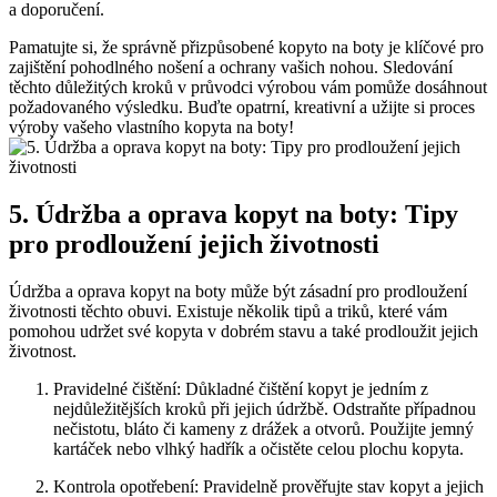
a doporučení.
Pamatujte si, že⁣ správně přizpůsobené kopyto na boty je ⁣klíčové pro
zajištění pohodlného nošení⁤ a ‌ochrany vašich nohou. Sledování
těchto důležitých kroků v průvodci výrobou vám ‍pomůže dosáhnout
požadovaného výsledku.⁣ Buďte‌ opatrní, kreativní a užijte⁤ si proces
výroby vašeho vlastního kopyta na boty!
5. Údržba a oprava kopyt‍ na boty: Tipy
pro prodloužení jejich‍ životnosti
Údržba a oprava kopyt na boty může být zásadní pro ⁢prodloužení ​
životnosti těchto obuvi. Existuje několik tipů a triků, které vám⁤
pomohou udržet své kopyta v dobrém stavu a‌ také⁣ prodloužit jejich
životnost.
Pravidelné čištění: Důkladné čištění kopyt je jedním z
nejdůležitějších kroků při jejich údržbě. Odstraňte případnou
nečistotu,‍ bláto či kameny z drážek a otvorů. Použijte jemný
kartáček nebo vlhký hadřík a očistěte ⁤celou plochu kopyta.
Kontrola opotřebení: ⁤Pravidelně prověřujte stav ‍kopyt a⁢ jejich⁤