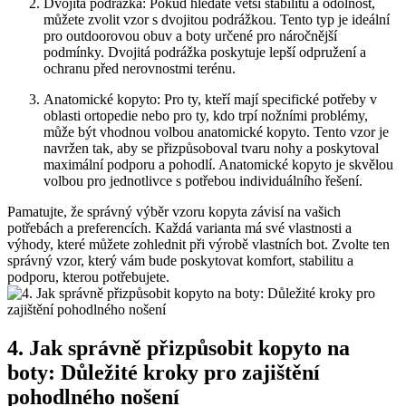
Dvojitá podrážka: Pokud ‍hledáte větší stabilitu a ​odolnost,
můžete zvolit vzor s dvojitou podrážkou. Tento​ typ je ideální
pro outdoorovou obuv‌ a‍ boty ‌určené pro náročnější
podmínky. Dvojitá podrážka poskytuje lepší odpružení a
ochranu před‌ nerovnostmi terénu.
Anatomické kopyto: Pro ty, kteří mají specifické potřeby v
oblasti⁢ ortopedie‍ nebo ‌pro ‍ty, kdo trpí nožními problémy,
může být vhodnou volbou anatomické⁢ kopyto. Tento vzor je
⁤navržen ‌tak, aby se přizpůsoboval tvaru nohy a poskytoval
maximální podporu a pohodlí.⁢ Anatomické kopyto je skvělou
volbou pro jednotlivce s potřebou individuálního⁤ řešení.
Pamatujte, že správný výběr vzoru kopyta ⁢závisí na vašich
potřebách a preferencích. Každá varianta má⁣ své vlastnosti a
výhody, které můžete zohlednit při výrobě vlastních bot. Zvolte ten
správný vzor,‍ který vám⁢ bude poskytovat ‌komfort, stabilitu a
podporu, kterou potřebujete.
4.⁢ Jak správně přizpůsobit kopyto na
boty: Důležité kroky pro zajištění
pohodlného nošení