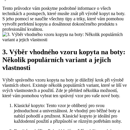
Tento průvodce vám poskytne podrobné informace o ⁣všech
technikách a postupech, které musíte znát⁢ při výrobě kopyt na ​boty.
S jeho pomocí⁣ se naučíte⁢ všechny tipy a triky, které vám‍ pomohou
‌vytvořit perfektní⁢ kopyta​ a ⁣dosáhnout ​dokončeného ⁢produktu s
profesionální kvalitou.
3. Výběr vhodného vzoru kopyta na ⁢boty:
Několik⁢ populárních variant a jejich
‍vlastnosti
Výběr správného vzoru kopyta na boty je důležitý krok‌ při výrobě
vlastních obuvi. Existuje několik‌ populárních variant, ⁣které se liší ve
svých vlastnostech a použití. ​Zde je přehled několika možností,
které vám pomohou vybrat ten⁢ správný vzor‍ pro vaše nové⁣ boty.
Klasické ⁢kopyto: Tento vzor je oblíbený pro svou
jednoduchost⁣ a univerzálnost. Je‌ vhodný pro běžné boty‌ a
nabízí pohodlí a pružnost. Klasické⁢ kopyto je ideální pro ​
každodenní použití a‌ přizpůsobí ‌se různým potřebám nohy.