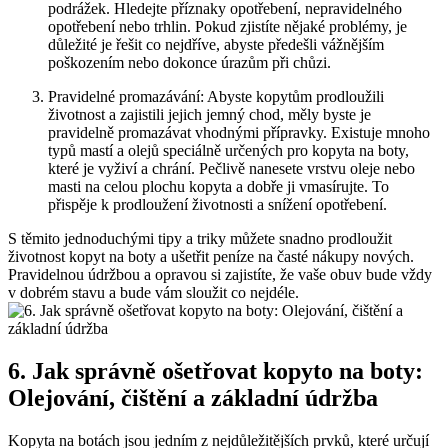
podrážek. Hledejte příznaky ⁢opotřebení, nepravidelného
opotřebení nebo⁣ trhlin. Pokud ⁣zjistíte nějaké problémy, je
důležité ‍je řešit co ‍nejdříve, ‍abyste předešli vážnějším
poškozením nebo dokonce úrazům při⁢ chůzi.
Pravidelné promazávání: Abyste⁣ kopytům prodloužili
životnost⁢ a zajistili jejich jemný chod, měly byste je‍
pravidelně ​promazávat vhodnými přípravky. Existuje mnoho
typů mastí a‍ olejů​ speciálně ‌určených pro kopyta na boty,
které je vyživí a chrání. Pečlivě nanesete vrstvu oleje nebo
masti ‌na celou ⁣plochu kopyta a ⁢dobře ji vmasírujte. To
přispěje k prodloužení životnosti​ a snížení opotřebení.
S těmito jednoduchými tipy a triky můžete‌ snadno ⁢prodloužit
životnost ​kopyt na boty ‌a ušetřit peníze na‌ časté nákupy nových.
Pravidelnou údržbou a opravou si‌ zajistíte,‌ že vaše obuv bude vždy
v dobrém stavu a bude‌ vám sloužit ⁤co nejdéle.
6. Jak správně ošetřovat kopyto na boty:
Olejování, čištění a základní⁤ údržba
Kopyta na ⁢botách‍ jsou​ jedním ⁢z nejdůležitějších prvků, které určují