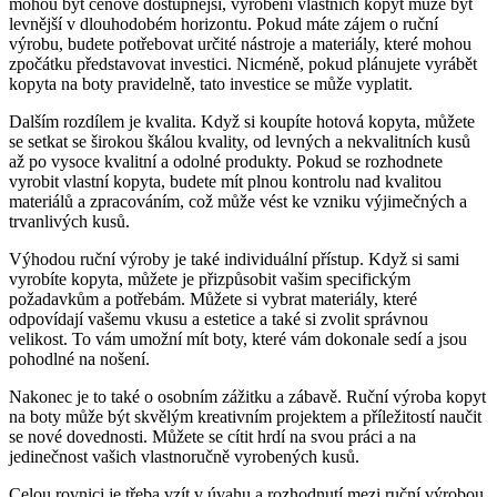
mohou být cenově dostupnější, vyrobení vlastních kopyt‌ může být
levnější v dlouhodobém horizontu. ‍Pokud máte zájem o ‌ruční
výrobu, budete potřebovat‍ určité nástroje a materiály, které mohou
zpočátku představovat investici. Nicméně, pokud plánujete vyrábět
kopyta na boty pravidelně, tato investice se může vyplatit.
Dalším rozdílem je kvalita. ‌Když​ si koupíte hotová kopyta, můžete
se setkat ⁢se širokou škálou kvality, od levných ⁤a nekvalitních kusů
až po vysoce kvalitní a odolné produkty. ‌Pokud ​se rozhodnete
‍vyrobit vlastní kopyta, budete mít⁢ plnou⁣ kontrolu nad kvalitou
materiálů a zpracováním,​ což může vést ‌ke vzniku⁣ výjimečných ‌a
trvanlivých kusů.
Výhodou ruční výroby je také individuální přístup.⁤ Když si sami
vyrobíte kopyta, můžete je přizpůsobit vašim specifickým
požadavkům‍ a potřebám. Můžete ‌si vybrat materiály, které
odpovídají vašemu vkusu a estetice a také si zvolit ⁤správnou
velikost. To vám umožní mít boty, které vám dokonale ‍sedí a ‌jsou
pohodlné ‍na nošení.
Nakonec je to také o osobním zážitku a zábavě.‍ Ruční výroba kopyt
​na boty může být skvělým kreativním projektem a příležitostí naučit
se nové dovednosti. Můžete se​ cítit hrdí na ‌svou práci a na
jedinečnost ​vašich vlastnoručně vyrobených ‌kusů.
Celou ‍rovnici je třeba vzít v ⁤úvahu a rozhodnutí ⁢mezi ‌ruční výrobou