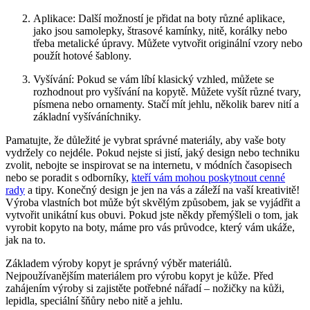
Aplikace: ​Další možností je přidat na boty⁤ různé aplikace,‍
jako jsou samolepky, štrasové kamínky, nitě, korálky nebo‍
třeba metalické úpravy. Můžete vytvořit ⁣originální vzory nebo
použít hotové šablony.
Vyšívání: Pokud se vám líbí klasický vzhled, můžete se
rozhodnout ‍pro vyšívání na kopytě. Můžete vyšít různé tvary,
písmena nebo ornamenty. Stačí mít jehlu, několik barev nití a
základní⁣ vyšíváníchniky.
Pamatujte,⁢ že důležité je vybrat správné materiály, aby ⁤vaše boty
vydržely co nejdéle. Pokud nejste⁤ si jistí,​ jaký design nebo techniku
zvolit, nebojte se inspirovat se ⁢na internetu,⁤ v módních časopisech
nebo se ‍poradit s odborníky,
kteří vám mohou⁤ poskytnout ⁤cenné
rady
a tipy. Konečný design je jen na vás a ⁤záleží na vaší kreativitě!
Výroba vlastních bot může být skvělým způsobem, jak‌ se ‌vyjádřit​ a
‍vytvořit unikátní ‍kus obuvi. ⁣Pokud jste‌ někdy přemýšleli o tom,⁤ jak
vyrobit kopyto na ‍boty, máme‍ pro vás ‍průvodce, který vám⁣ ukáže,
jak na⁤ to.
Základem výroby⁣ kopyt je správný výběr materiálů.
Nejpoužívanějším materiálem pro výrobu kopyt je kůže. Před
zahájením ⁣výroby‌ si zajistěte potřebné nářadí – nožičky na kůži,
lepidla, speciální⁢ šňůry nebo nitě a jehlu.